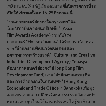
เพลิด เพลินให้แก่ผู้เยี่ยมชมงาน
ซึ่งนิทรรศการนี้จะ
เปิดให้เข้าชมตั้งแต่ 16-25 สิงหาคมนี้
“
งานภาพยนตร์ฮ่องกงในกรุงเทพฯ”
จัด
โดย
“
สถาบันภาพยนตร์เอเชีย”
(Asian
Film
Awards Academy)
ร่วมกับโรง
ภาพยนตร์
“House
สามย่าน”
ได้รับการสนับสนุน
จาก
“
สำนักงาน
พัฒนาวัฒนธรรม
และ
อุตสาหกรรมสร้างสรรค์”
(Cultural and Creative
Industries Development Agency),
“
กองทุน
พัฒนาภาพยนตร์
ฮ่องกง” (Hong Kong Film
Development Fund)
และ
“
สำนักงานเศรษฐก
ิจ
และ
การค้าฮ่องกงในกรุงเทพฯ”
(Hong Kong
Economic and Trade Office in Bangkok
)
เพื่อมุ่ง
เผยแพร่และแลก เปลี่ยนวัฒนธรรม รวมถึงแนะนำ
หนังฮ่องกงยุคใหม่ให้นานาประเทศได้รู้จัก ซึ่งอาจ