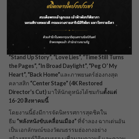
เสริมสร้าง
ความสัมพันธ์อันดียิ่งระหว่าง
ประเทศไทย
และเขตบริหารพิเศษฮ่องกง ร
วมถึง
ประเทศอื่นๆ ในภูมิภาคเอเชีย”
งานภาพยนตร์ฮ่องกงฯ ในปีนี้ ได้คัดสรรหนัง
คุณภาพเยี่ยมจำนวน 9 เรื่อง ได้แก่
“Twilight of
the Warriors: Walled In”, “Customs Frontline”,
“Stand Up Story”, “Love Lies”, “Time Still Turns
the Pages”, “In Broad Daylight”, “Peg O’ My
Heart”, “Back Home”
และภาพยนตร์ฮ่องกงสุด
คลาสสิก
“Center Stage” (
4K Restored
Director’s Cut)
มาให้นักดูหนังได้ชมกัน
ตั้งแต่
16-20 สิงหาคมนี้
โดยงานนี้ยังมีการจัดนิทรรศการสุดชิคใน
ธีม
“
พลังหนังขับเคลื่อนเมือง”
ที่จำลอง ฉากเด่นอัน
เป็น เอกลักษณ์ของวัฒนธรรมฮ่องกงอย่าง
สร้างสรรค์วิจิตรบรรจง เพื่อมอบความรู้ และความ