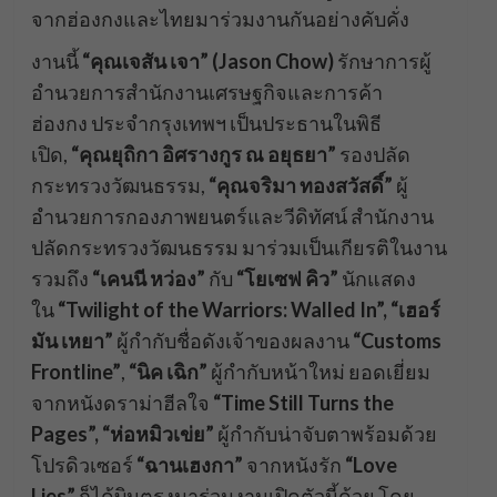
จากฮ่องกงและไทยมาร่วมงานกันอย่างคับคั่ง
​งานนี้
“
คุณเจสัน เจา” (Jason Chow)
รักษาการผู้
อำนวยการสำนักงานเศรษฐกิจและการค้า
ฮ่องกง ประจำกรุงเทพฯ เป็นประธานในพิธี
เปิด,
“
คุณยุถิกา อิศรางกูร ณ อยุธยา”
รองปลัด
กระทรวงวัฒนธรรม,
“
คุณจริมา ทองสวัสดิ์”
ผู้
อำนวยการกองภาพยนตร์และวีดิทัศน์ สำนักงาน
ปลัดกระทรวงวัฒนธรรม
มาร่วมเป็นเกียรติในงาน
รวมถึง
“
เคนนี หว่อง”
กับ
“
โยเซฟ คิว”
นักแสดง
ใน
“Twiligh
t of the Warriors: Walled In”,
“
เฮอร์
มัน เหยา”
ผู้กำกับชื่อดังเจ้าของผลงาน
“Customs
Frontline”
,
“
นิค เฉิก”
ผู้กำกับหน้าใหม่ ยอดเยี่ยม
จากหนังดราม่าฮีลใจ
“Time Still Turns the
Pages”, “
ห่อหมิวเข่ย”
ผู้กำกับน่าจับตาพร้อมด้วย
โปรดิวเซอร์
“
ฉานเฮงกา”
จากหนังรัก
“L
ove
Lies”
ก็ได้บินตรงมาร่วมงานเปิดตัวนี้ด้วย โดย