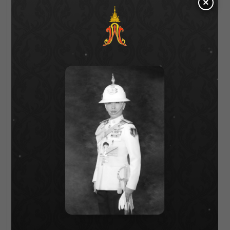
×
มีบทบาทสำคัญ
ในอุตสาหกรรม
ภาพยนตร์ของทั้ง
สองฝ่าย
ประเทศไทยได้รับเกียรติให้เข้าร่วมงานที่สำคัญ
อย่าง
‘Asian Film Awards’
และงาน
‘Ho
ng Kong
FILMART’
มาโดยตลอด ซึ่งเป็นเครื่องยืนยันถึง
ความสำคัญและศักยภาพของ
อุตสาหกรรม
ภาพยนตร์ไทยที่ได้รับการยอมรับใน
เวทีสากล งานเหล่านี้ไม่เพียงแต่เปิดโอกาสให้ผู้
สร้าง
ภาพยนตร์ไทยได้แสดงผลงานของตนเองต่อ
สายตาชาวโลก แต่ยังเสริมสร้างความสัมพันธ์อัน
แน่นแฟ้นระหว่า
งประเทศไทยและเขตบริหาร
พิเศษฮ่องกง ในด้านศิลปวัฒนธรรมด้วย
สุดท้ายนี้ ดิฉันขออวยพรให้การจัดงานครั้งนี้
ประสบความสำเร็จ และสร้างแรงบันดาลใจใหม่ๆ
ในวงการภาพยนตร์ อีกทั้งยังเป็นเวทีที่สามารถ