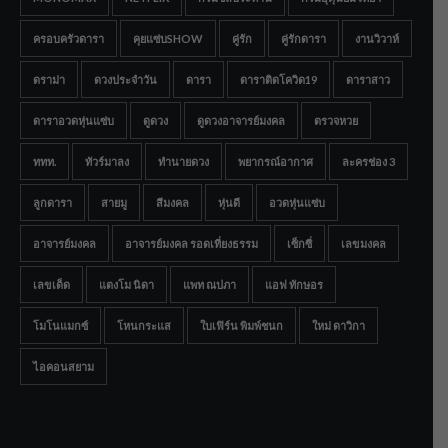
ครอบครัวดารา
คุยแซ่บSHOW
คู่รัก
คู่รักดารา
งานวิวาห์
ดราม่า
ดวงประจำวัน
ดารา
ดาราติดโควิด19
ดาราสาว
ดาราอวดหุ่นแซ่บ
ดูดวง
ดูดวงอาจารย์มงคล
ตรวจหวย
ททท.
ทัวร์มาลง
ทำนายดวง
พยากรณ์อากาศ
ละครช่อง 3
ลูกดารา
สายมู
สีมงคล
หุ่นดี
อวดหุ่นแซ่บ
อาจารย์มงคล
อาจารย์มงคล รอดเที่ยงธรรม
เซ็กซี่
เลขมงคล
เลขเด็ด
แตงโม นิดา
แพท ณปภา
แอฟ ทักษอร
โมโนแมกซ์
โหนกระแส
ใบเฟิร์น พิมพ์ชนก
ใหม่ ดาวิกา
ไอคอนสยาม