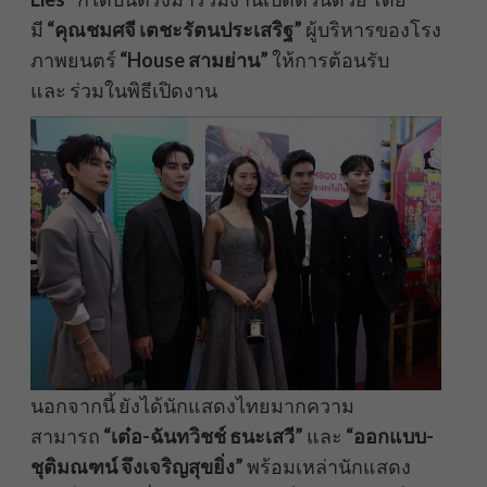
มี
“
คุณชมศจี เตชะรัตนประเสริฐ”
ผู้บริหารของโรง
ภาพยนตร์
“House
สามย่าน”
ให้การต้อนรับ
และ ร่วมในพิธีเปิดงาน
นอกจากนี้ ยังได้นักแสดงไทยมากความ
สามารถ
“
เต๋อ-ฉันทวิชช์ ธนะเสวี”
และ
“
ออกแบบ-
ชุติมณฑน์ จึงเจริญสุขยิ่ง
”
พร้อมเหล่านักแสดง