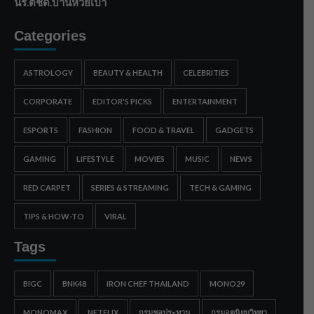
นร.ตชด.บ้านห้วยเป้า
Categories
ASTROLOGY
BEAUTY & HEALTH
CELEBRITIES
CORPORATE
EDITOR'S PICKS
ENTERTAINMENT
ESPORTS
FASHION
FOOD & TRAVEL
GADGETS
GAMING
LIFESTYLE
MOVIES
MUSIC
NEWS
RED CARPET
SERIES & STREAMING
TECH & GAMING
TIPS & HOW-TO
VIRAL
Tags
BIGC
BNK48
IRON CHEF THAILAND
MONO29
MONOMAX
NETFLIX
กรมชลประทาน
กรมอุตุนิยมวิทยา