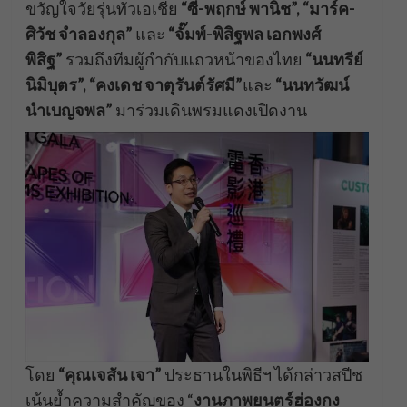
ขวัญใจวัยรุ่นทั่วเอเชีย
“
ซี-พฤกษ์ พานิช”, “มาร์ค-
ศิวัช จำลองกุล”
และ
“
จั๊มพ์-พิสิฐพล เอกพงศ์
พิสิฐ”
รวมถึงทีมผู้กำกับแถวหน้าของไทย
“
นนทรีย์
นิมิบุตร”, “คงเดช จาตุรันต์รัศมี”
และ
“
นนทวัฒน์
นำเบญจพล”
มาร่วมเดินพรมแดงเปิดงาน
โดย
“
คุณเจสั
น เจา”
ประธานในพิธีฯ ได้กล่าวสปีช
เน้นย้ำความสำคัญของ “
งานภาพยนตร์ฮ่องกง