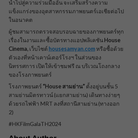
นำไปสู่ความร่วมมืออัน จะเสริมสร้างความ
แข็งแกร่งของอุตสาหกรรมภาพยนตร์เอเชียต่อไป
ในอนาคต
​ผู้ชมสามารถตรวจสอบรอบฉายของภาพยนตร์ทุก
เรื่องในงานและซื้อบัตรทางแอปพลิเคชัน
House
Cinema,
เว็บไซต์
housesamyan.com
หรือซื้อด้วย
ตัวเองที่หน้าเคาน์เตอร์โรงฯ ในส่วนของ
นิทรรศการ เปิดให้เข้าชมฟรี ณ บริเวณโถงกลาง
ของโรงภาพยนตร์
​โรงภาพยนตร์
“House
สามย่าน”
ตั้งอยู่บนชั้น 5
สามย่านมิตรทาวน์ (แยกสามย่าน) เดินทางง่ายๆ
ด้วยรถไฟฟ้า MRT ลงที่สถานีสามย่าน (ทางออก
2)
#HKFilmGalaTH2024