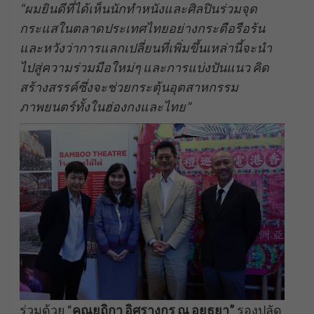
“
ผมยินดีที่ได้เห็นนักทำหนังและศิลปินร่วมจุด
กระแสในตลาดประเทศไทยอย่างกระตือรือร้น
และหวังว่าการแลกเปลี่ยนที่เพิ่มขึ้นเหล่านี้จะนำ
ไปสู่ความร่วมมือใหม่ๆ และการแบ่งปันแนว
คิด
สร้าง
สรรค์ซึ่งจะช่วยกระตุ้นอุตสาหกรร
ม
ภาพยนตร์ทั้งในฮ่องกงและไทย”
​ร่วมด้วย “
คุณยุถิกา อิศรางกูร ณ อยุธยา”
รองปลัด