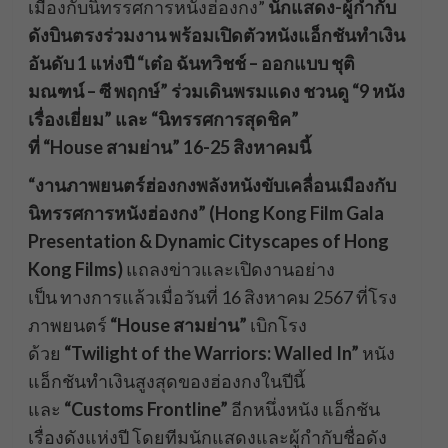
เมืองกับนิทรรศการหนังฮ่องกง”
นักแสดง-ผู้กำกับ
ดังบินตรงร่วมงาน พร้อมเปิดตัวหนังแอ็กชันทำเงิน
อันดับ 1 แห่งปี
“เต๋อ ฉันทวิชช์ – ออกแบบ ชุติ
มณฑน์ – ซี พฤกษ์” ร่วมเดินพรมแดง
ชวนดู “9 หนัง
เรื่องเยี่ยม” และ “นิทรรศการสุดชิค”
ที่ “House สามย่าน” 16-25 สิงหาคมนี้
“
งานภาพยนตร์ฮ่องกงพลังหนังขับเคลื่อนเมืองกับ
นิทรรศการหนังฮ่องกง” (Hong Kong Film Gala
Presentation & Dyn
amic Cityscapes of Hong
Kong Films)
แถลงข่าวและเปิดงานอย่าง
เป็น ทางการแล้วเมื่อวันที่ 16 สิงหาคม 2567 ที่โรง
ภาพยนตร์
“House
สามย่าน”
เบิกโรง
ด้วย
“Twilight of the Warriors: Walled In”
หนัง
แอ็กชันทำเงินสูงสุดของฮ่องกงในปีนี้
และ
“Customs Frontline”
อีกหนึ่งหนัง แอ็กชัน
เรื่องดังแห่งปี โดยทีมนักแสดงและผู้กำกับชื่อดัง