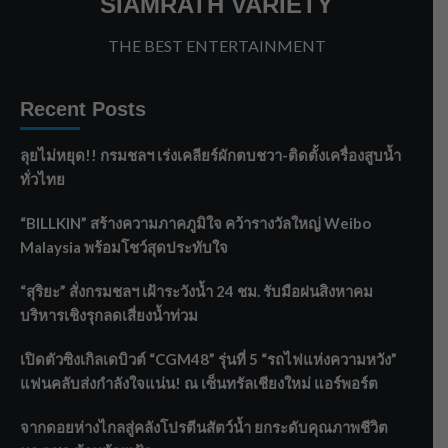
SIAMRATH VARIETY
THE BEST ENTERTAINMENT
Recent Posts
ลุยไม่หยุด!! กรมชลฯ เร่งเคลียร์ผักตบชวา-ติดตั้งเครื่องสูบน้ำ
ทั่วไทย
“BILLKIN” สร้างความภาคภูมิใจ คว้ารางวัลใหญ่ Weibo
Malaysia พร้อมโชว์สุดประทับใจ
“สุริยะ” สั่งกรมชลฯ เฝ้าระวังน้ำ 24 ชม. รับมือฝนสิงหาคม
บริหารเชิงรุกลดเสี่ยงน้ำท่วม
เปิดตัวซิงเกิลเดบิวต์ “CGM48” รุ่นที่ 5 “รถไฟแห่งความหวัง”
แฟนคลับส่งกำลังใจแน่น! ณ เซ็นทรัลเชียงใหม่ แอร์พอร์ต
จากดอยห่างไกลสู่คลังโปรตีนสัตว์น้ำ ยกระดับคุณภาพชีวิต