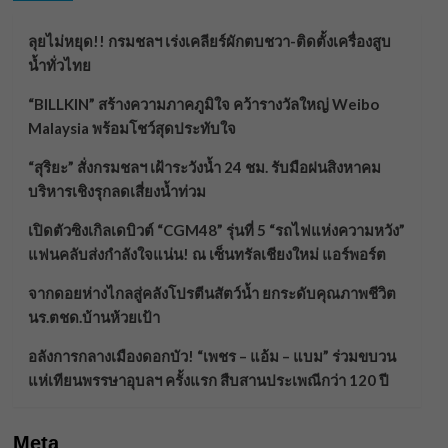
ลุยไม่หยุด!! กรมชลฯ เร่งเคลียร์ผักตบชวา-ติดตั้งเครื่องสูบ
น้ำทั่วไทย
“BILLKIN” สร้างความภาคภูมิใจ คว้ารางวัลใหญ่ Weibo
Malaysia พร้อมโชว์สุดประทับใจ
“สุริยะ” สั่งกรมชลฯ เฝ้าระวังน้ำ 24 ชม. รับมือฝนสิงหาคม
บริหารเชิงรุกลดเสี่ยงน้ำท่วม
เปิดตัวซิงเกิลเดบิวต์ “CGM48” รุ่นที่ 5 “รถไฟแห่งความหวัง”
แฟนคลับส่งกำลังใจแน่น! ณ เซ็นทรัลเชียงใหม่ แอร์พอร์ต
จากดอยห่างไกลสู่คลังโปรตีนสัตว์น้ำ ยกระดับคุณภาพชีวิต
นร.ตชด.บ้านห้วยเป้า
อลังการกลางเมืองดอกบัว! “เพชร – แอ้ม – แบม” ร่วมขบวน
แห่เทียนพรรษาอุบลฯ ครั้งแรก สืบสานประเพณีกว่า 120 ปี
Meta