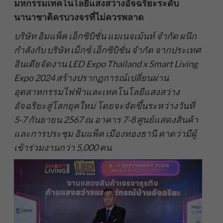
มหกรรมเทคโนโลยีแสงสว่างอัจฉริยะระดับ
นานาชาติครบวงจรที่ไม่ควรพลาด
บริษัท อิมแพ็ค เอ็กซิบิชั่น แมเนจเม้นท์ จำกัด ผนึก
กำลังกับ
บริษัท เม็กซ์ เอ็กซิบิชั่น จำกัด จากประเทศ
อินเดียจัดงาน
LED Expo Thailand x Smart Living
Expo 2024 สร้างปรากฏการณ์เปลี่ยนผ่าน
อุตสาหกรรมไฟฟ้าและเทคโนโลยีแสงสว่าง
อัจฉริยะสู่โลกยุคใหม่ โดยจะจัดขึ้นระหว่างวันที่
5-7 กันยายน 2567 ณ อาคาร 7-8 ศูนย์แสดงสินค้า
และการประชุม อิมแพ็ค เมืองทองธานี คาดว่ามีผู้
เข้าร่วมงานกว่า 5,000 คน