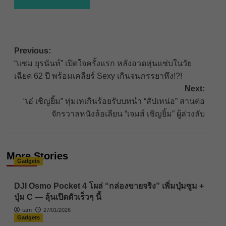
Post
Previous:
“แซม ยุรนันท์” เปิดใจครั้งแรก หลังอวดหุ่นแซ่บในวัย
navigation
เฉียด 62 ปี พร้อมเคลียร์ Sexy เกินจนภรรยาหึง!?!
Next:
“เอ๋ เชิญยิ้ม” ทุ่มเทเกินร้อยรับบทนำ “สัปเหน่อ” สานต่อ
จักรวาลหนังล้อเลียน “เจมส์ เชิญยิ้ม” ผู้ล่วงลับ
More Stories
Gadgets
DJI Osmo Pocket 4 โผล่ “กล่องขายจริง” เพิ่มปุ่มซูม +
ปุ่ม C — ลุ้นเปิดตัวเร็วๆ นี้
tarn
27/01/2026
Gadgets