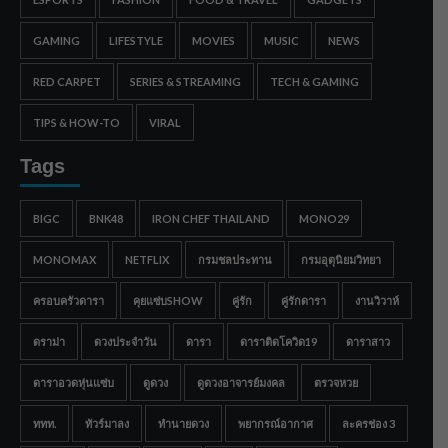
GAMING
LIFESTYLE
MOVIES
MUSIC
NEWS
RED CARPET
SERIES & STREAMING
TECH & GAMING
TIPS & HOW-TO
VIRAL
Tags
BIGC
BNK48
IRON CHEF THAILAND
MONO29
MONOMAX
NETFLIX
กรมชลประทาน
กรมอุตุนิยมวิทยา
ครอบครัวดารา
คุยแซ่บSHOW
คู่รัก
คู่รักดารา
งานวิวาห์
ดราม่า
ดวงประจำวัน
ดารา
ดาราติดโควิด19
ดาราสาว
ดาราอวดหุ่นแซ่บ
ดูดวง
ดูดวงอาจารย์มงคล
ตรวจหวย
ททท.
ทัวร์มาลง
ทำนายดวง
พยากรณ์อากาศ
ละครช่อง 3