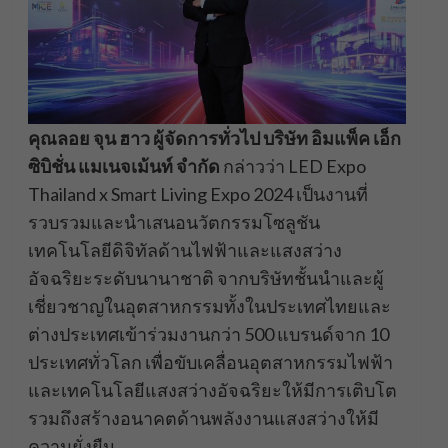
คุณลอย จุน ฮาว ผู้จัดการทั่วไป บริษัท อิมแพ็ค เอ็ก
ซิบิชั่น แมเนจเม้นท์ จำกัด
กล่าวว่า LED Expo
Thailand x Smart Living Expo 2024 เป็นงานที่
รวบรวมและนำเสนอนวัตกรรมโซลูชัน
เทคโนโลยีดิจิทัลด้านไฟฟ้าและแสงสว่าง
อัจฉริยะระดับนานาชาติ จากบริษัทชั้นนำและผู้
เชี่ยวชาญในอุตสาหกรรมทั้งในประเทศไทยและ
ต่างประเทศเข้าร่วมงานกว่า 500 แบรนด์จาก 10
ประเทศทั่วโลก เพื่อขับเคลื่อนอุตสาหกรรมไฟฟ้า
และเทคโนโลยีแสงสว่างอัจฉริยะให้มีการเติบโต
รวมถึงสร้างอนาคตด้านพลังงานแสงสว่างให้มี
ความยั่งยืน