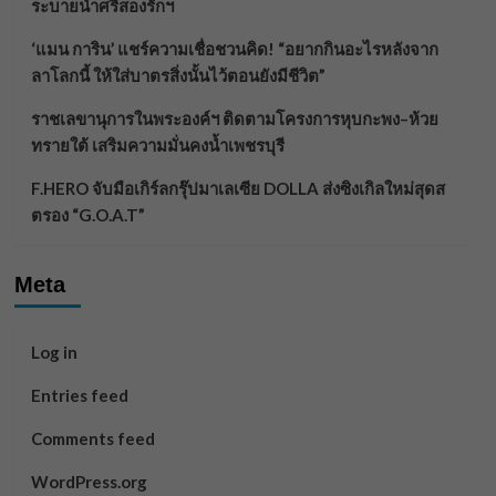
ระบายน้ำศรีสองรักฯ
‘แมน การิน’ แชร์ความเชื่อชวนคิด! “อยากกินอะไรหลังจาก
ลาโลกนี้ ให้ใส่บาตรสิ่งนั้นไว้ตอนยังมีชีวิต”
ราชเลขานุการในพระองค์ฯ ติดตามโครงการหุบกะพง–ห้วย
ทรายใต้ เสริมความมั่นคงน้ำเพชรบุรี
F.HERO จับมือเกิร์ลกรุ๊ปมาเลเซีย DOLLA ส่งซิงเกิลใหม่สุดส
ตรอง “G.O.A.T”
Meta
Log in
Entries feed
Comments feed
WordPress.org