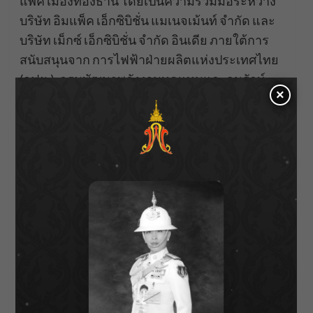
แพ็ค เมืองทองธานี โดยเป็นความร่วมมือระหว่าง
บริษัท อิมแพ็ค เอ็กซิบิชั่น แมเนจเม้นท์ จำกัด และ
บริษัท เม็กซ์ เอ็กซิบิชั่น จำกัด อินเดีย ภายใต้การ
สนับสนุนจาก การไฟฟ้าฝ่ายผลิตแห่งประเทศไทย
(กฟผ.), กรมพัฒนาพลังงานทดแทนและอนุรักษ์
×
พลังงาน, กรมโรงงานอุตสาหกรรม, คณะ
สถาปัตยกรรมศาสตร์ มหาวิทยาลัยเกษตรศาสตร์,
ห้องปฏิบัติการเทคโนโลยีไฟฟ้าและการส่องสว่าง
ภาควิชาวิศวกรรรมไฟฟ้า มหาวิทยาลัย
เทคโนโลยีพระจอมเกล้าธนบุรี, ศูนย์วิจัยและ
นวัตกรรมการส่องสว่าง คณะ
สถาปัตยกรรมศาสตร์และการออกแบบ
มหาวิทยาลัยเทคโนโลยีพระจอมเกล้าธนบุรี,
สมาคมไฟฟ้าแสงสว่างแห่งประเทศไทย, Japan
Lighting Manufacturers Association (JLMA),
China Foshan Lighting Association, KNX