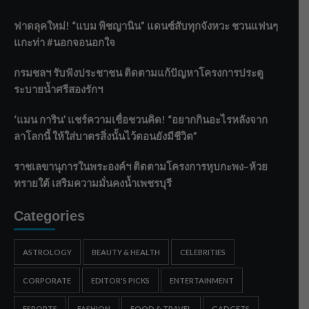
ฟาดลุคใหม่! “แบม พิชญานิน” แดนซ์สับทุกจังหวะ ชวนแฟนๆ
แกะท่า #นอกจอนอกใจ
กรมชลฯ รับฟังประชาชน ติดตามแก้ปัญหาโครงการประตู
ระบายน้ำศรีสองรักฯ
‘แมน การิน’ แชร์ความเชื่อชวนคิด! “อยากกินอะไรหลังจาก
ลาโลกนี้ ให้ใส่บาตรสิ่งนั้นไว้ตอนยังมีชีวิต”
ราชเลขานุการในพระองค์ฯ ติดตามโครงการหุบกะพง–ห้วย
ทรายใต้ เสริมความมั่นคงน้ำเพชรบุรี
Categories
ASTROLOGY
BEAUTY & HEALTH
CELEBRITIES
CORPORATE
EDITOR'S PICKS
ENTERTAINMENT
ESPORTS
FASHION
FOOD & TRAVEL
GADGETS