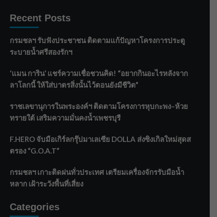
Recent Posts
กรมชลฯ รับฟังประชาชน ติดตามแก้ปัญหาโครงการประตู
ระบายน้ำศรีสองรักฯ
‘แมน การิน’ แชร์ความเชื่อชวนคิด! “อยากกินอะไรหลังจาก
ลาโลกนี้ ให้ใส่บาตรสิ่งนั้นไว้ตอนยังมีชีวิต”
ราชเลขานุการในพระองค์ฯ ติดตามโครงการหุบกะพง–ห้วย
ทรายใต้ เสริมความมั่นคงน้ำเพชรบุรี
F.HERO จับมือเกิร์ลกรุ๊ปมาเลเซีย DOLLA ส่งซิงเกิลใหม่สุดส
ตรอง “G.O.A.T”
กรมชลฯ เกาะติดฝนทั่วประเทศ เตรียมเครื่องจักรรับมือน้ำ
หลาก เฝ้าระวังพื้นที่เสี่ยง
Categories