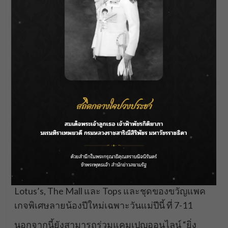
แบรนด์รังนกแท้จัดโปรโมชันพิเศษส่วนลดสูงสุด
25% พร้อมของพรีเมียมสุดลิมิเต็ดที่ออกแบบ
ลวดลายโดย น้องปีใหม่ ชุดเหยือกน้ำรักนะ เพียง
ซื้อสินค้าแบรนด์รังนกแท้ครบ 1,499 บาท รับฟรี
ชุดเหยือกน้ำ พร้อมแก้ว 4 ใบ มูลค่ารวม 229 บาท ที่
ห้างสรรพสินค้าชั้นนำทั่วประเทศ ได้แก่ Big C ,
Lotus’s, The Mall และ Tops และชุดของขวัญแพค
เกจพิเศษลายน้องปีใหม่เฉพาะวันแม่ปีนี้ ที่ 7-11
นอกจากนี้ยังสามารถร่วมแคมเปญออนไลน์ “ยิ่ง