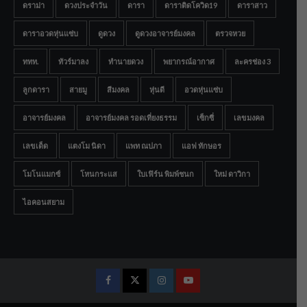
ดราม่า
ดวงประจำวัน
ดารา
ดาราติดโควิด19
ดาราสาว
ดาราอวดหุ่นแซ่บ
ดูดวง
ดูดวงอาจารย์มงคล
ตรวจหวย
ททท.
ทัวร์มาลง
ทำนายดวง
พยากรณ์อากาศ
ละครช่อง 3
ลูกดารา
สายมู
สีมงคล
หุ่นดี
อวดหุ่นแซ่บ
อาจารย์มงคล
อาจารย์มงคล รอดเที่ยงธรรม
เซ็กซี่
เลขมงคล
เลขเด็ด
แตงโม นิดา
แพท ณปภา
แอฟ ทักษอร
โมโนแมกซ์
โหนกระแส
ใบเฟิร์น พิมพ์ชนก
ใหม่ ดาวิกา
ไอคอนสยาม
Facebook
Twitter
Instagram
Youtube