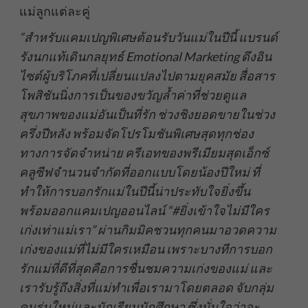
แม่ลูกแต่ละคู่
“สำหรับแคมเปญพิเศษต้อนรับวันแม่ในปีนี้ แบรนด์
รังนกแท้เดินกลยุทธ์ Emotional Marketing ดึงอิน
ไซต์ผู้บริโภคที่เปลี่ยนแปลงไปตามยุคสมัย สื่อสาร
โพสิชันนิ่งการเป็นของขวัญล้ำค่าที่ช่วยดูแล
สุขภาพของแม่อันเป็นที่รัก ช่วงชิงยอดขายในช่วง
ครึ่งปีหลัง พร้อมจัดโปรโมชันพิเศษสุดทุกช่อง
ทางการจัดจำหน่าย ครีเอทของพรีเมียมสุดเอ็กซ์
คลูซีฟจำนวนจำกัดที่ออกแบบโดยน้องปีใหม่ ที่
ทำให้การบอกรักแม่ในปีนี้น่าประทับใจยิ่งขึ้น
พร้อมออกแคมเปญออนไลน์ “#ยิ่งเข้าใจไม่มีใคร
เก่งเท่าแม่เรา” ผ่านกิมมิคชวนทุกคนมาอวดความ
เก่งของแม่ที่ไม่มีใครเหมือน เพราะบางทีการบอก
รักแม่ที่ดีที่สุดคือการชื่นชมความเก่งของแม่ และ
เรารับรู้ถึงสิ่งที่แม่ทำเพื่อเรามาโดยตลอด จับกลุ่ม
คนรุ่นใหม่และนักเรียนนักศึกษา ซึ่งมั่นใจว่าจะ