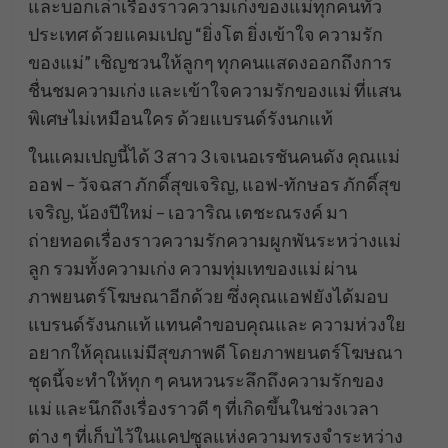
และบอกเล่าเรื่องราวความเก่งของแม่ทุกคนทั่ว
ประเทศ ด้วยแคมเปญ “ยิ่งโต ยิ่งเข้าใจ ความรัก
ของแม่” เชิญชวนให้ลูกๆ ทุกคนแสดงออกถึงการ
ชื่นชมความเก่ง และเข้าใจความรักของแม่ ที่แสน
พิเศษไม่เหมือนใคร ด้วยแบรนด์รังนกแท้
ในแคมเปญนี้ได้ 3 สาว 3 เจเนอเรชันคนดัง คุณแม่
ออฟ – วัจฉสา ภักดิ์สุขเจริญ, แอฟ-ทักษอร ภักดิ์สุข
เจริญ, น้องปีใหม่ – เอวาริณ เตชะณรงค์ มา
ถ่ายทอดเรื่องราวความรักความผูกพันระหว่างแม่
ลูก รวมทั้งความเก่ง ความทุ่มเทของแม่ ผ่าน
ภาพยนตร์โฆษณาอีกด้วย ซึ่งคุณแอฟยังได้มอบ
แบรนด์รังนกแท้ แทนคำขอบคุณและ ความห่วงใย
อยากให้คุณแม่มีสุขภาพดี โดยภาพยนตร์โฆษณา
ชุดนี้จะทำให้ทุก ๆ คนหวนระลึกถึงความรักของ
แม่ และนึกถึงเรื่องราวดี ๆ ที่เกิดขึ้นในช่วงเวลา
ต่าง ๆ ที่เก็บไว้ในแคปซูลแห่งความทรงจำระหว่าง