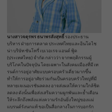
นางสาวจตุรพร ธนาพรสังสุทธิ์
รองประธาน
บริหาร ฝ่ายการตลาด ประเทศไทยและอินโดไช
น่า บริษัท ซันโทรี่ เบเวอเรจ แอนด์ ฟู้ด
(ประเทศไทย) จำกัด กล่าวว่า จากพฤติกรรมผู้
บริโภคในปัจจุบัน โดยเฉพาะในสังคมเมืองที่มี เท
รนด์การอยู่อาศัยแบบครอบครัวเดี่ยวมากขึ้น
ทำให้การอยู่อาศัยร่วมกันเป็นครอบครัวใหญ่ที่มี
หลายเจเนอเรชันลดลง อาจส่งผลให้ความใกล้ชิด
ลดลง ดังนั้นเพื่อส่งเสริมความผูกพันและย้ำเตือน
ให้ระลึกถึงพลังแห่งความรักอันยิ่งใหญ่ของแม่
แบรนด์รังนกแท้ ขอเป็นสื่อกลางในการบอกรัก