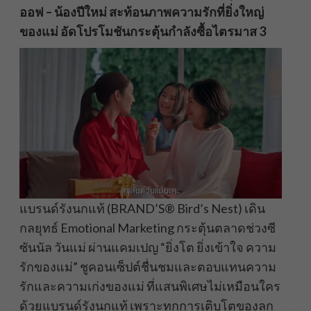
ออฟ – น้องปีใหม่ สะท้อนภาพความรักที่ยิ่งใหญ่
ของแม่ อัดโปรโมชันกระตุ้นกำลังซื้อไตรมาส 3
แบรนด์รังนกแท้ (BRAND’S® Bird’s Nest) เดิน
กลยุทธ์ Emotional Marketing กระตุ้นตลาดช่วงซี
ซันนัล วันแม่ ผ่านแคมเปญ “ยิ่งโต ยิ่งเข้าใจ ความ
รักของแม่” ชูคอนเซ็ปต์ชื่นชมและตอบแทนความ
รักและความเก่งของแม่ ที่แสนพิเศษไม่เหมือนใคร
ด้วยแบรนด์รังนกแท้ เพราะทุกการเติบโตของลูก