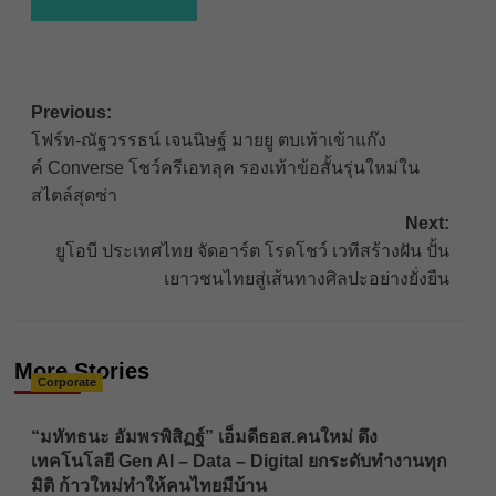
Post
Previous:
โฟร์ท-ณัฐวรรธน์ เจนนิษฐ์ มายยู ตบเท้าเข้าแก๊ง
navigation
ค์ Converse โชว์ครีเอทลุค รองเท้าข้อสั้นรุ่นใหม่ใน
สไตล์สุดซ่า
Next:
ยูโอบี ประเทศไทย จัดอาร์ต โรดโชว์ เวทีสร้างฝัน ปั้น
เยาวชนไทยสู่เส้นทางศิลปะอย่างยั่งยืน
More Stories
Corporate
“มหัทธนะ อัมพรพิสิฏฐ์” เอ็มดีธอส.คนใหม่ ดึง
เทคโนโลยี Gen AI – Data – Digital ยกระดับทำงานทุก
มิติ ก้าวใหม่ทำให้คนไทยมีบ้าน