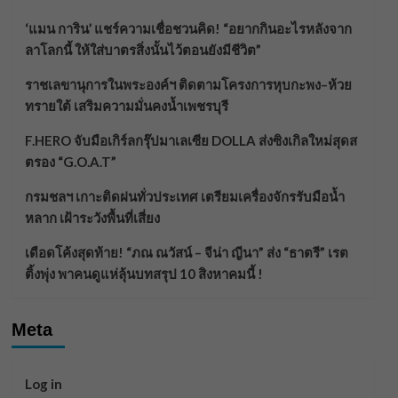
‘แมน การิน’ แชร์ความเชื่อชวนคิด! “อยากกินอะไรหลังจาก
ลาโลกนี้ ให้ใส่บาตรสิ่งนั้นไว้ตอนยังมีชีวิต”
ราชเลขานุการในพระองค์ฯ ติดตามโครงการหุบกะพง–ห้วย
ทรายใต้ เสริมความมั่นคงน้ำเพชรบุรี
F.HERO จับมือเกิร์ลกรุ๊ปมาเลเซีย DOLLA ส่งซิงเกิลใหม่สุดส
ตรอง “G.O.A.T”
กรมชลฯ เกาะติดฝนทั่วประเทศ เตรียมเครื่องจักรรับมือน้ำ
หลาก เฝ้าระวังพื้นที่เสี่ยง
เดือดโค้งสุดท้าย! “ภณ ณวัสน์ – จีน่า ญีนา” ส่ง “ธาตรี” เรต
ติ้งพุ่ง พาคนดูแห่ลุ้นบทสรุป 10 สิงหาคมนี้ !
Meta
Log in