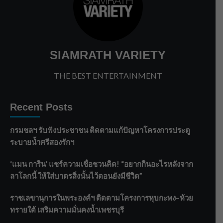
SIAMRATH VARIETY
THE BEST ENTERTAINMENT
Recent Posts
กรมชลฯ รับฟังประชาชน ติดตามแก้ปัญหาโครงการประตู
ระบายน้ำศรีสองรักฯ
‘แมน การิน’ แชร์ความเชื่อชวนคิด! “อยากกินอะไรหลังจาก
ลาโลกนี้ ให้ใส่บาตรสิ่งนั้นไว้ตอนยังมีชีวิต”
ราชเลขานุการในพระองค์ฯ ติดตามโครงการหุบกะพง–ห้วย
ทรายใต้ เสริมความมั่นคงน้ำเพชรบุรี