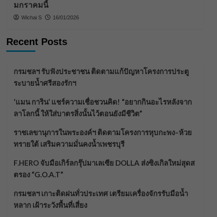
มกราคมนี้
Wichai S
16/01/2026
Recent Posts
กรมชลฯ รับฟังประชาชน ติดตามแก้ปัญหาโครงการประตู
ระบายน้ำศรีสองรักฯ
‘แมน การิน’ แชร์ความเชื่อชวนคิด! “อยากกินอะไรหลังจาก
ลาโลกนี้ ให้ใส่บาตรสิ่งนั้นไว้ตอนยังมีชีวิต”
ราชเลขานุการในพระองค์ฯ ติดตามโครงการหุบกะพง–ห้วย
ทรายใต้ เสริมความมั่นคงน้ำเพชรบุรี
F.HERO จับมือเกิร์ลกรุ๊ปมาเลเซีย DOLLA ส่งซิงเกิลใหม่สุดส
ตรอง “G.O.A.T”
กรมชลฯ เกาะติดฝนทั่วประเทศ เตรียมเครื่องจักรรับมือน้ำ
หลาก เฝ้าระวังพื้นที่เสี่ยง