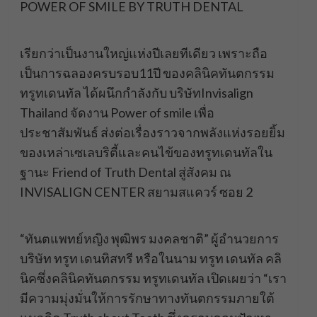
POWER OF SMILE BY TRUTH DENTAL
เรียกว่าเป็นงานใหญ่แห่งปีเลยทีเดียว เพราะถือ
เป็นการฉลองครบรอบ11ปี ของคลินิคทันตกรรม
ทรูทเดนทัล ได้ผนึกกำลังกับ บริษัทInvisalign
Thailand จัดงาน Power of smile เพื่อ
ประชาสัมพันธ์ ส่งต่อเรื่องราวจากพลังแห่งรอยยิ้ม
ของเหล่าเซเลบริตี้และคนไข้ของทรูทเดนทัลใน
ฐานะ Friend of Truth Dental สู่สังคม ณ
INVISALIGN CENTER สยามสแควร์ ซอย 2
“ทันตแพทย์หญิง พุฒิพร มงคลชาติ” ผู้อำนวยการ
บริษัท ทรูท เดนทิสทรี หรือในนาม ทรูท เดนทัล คลิ
นิคซึ่งคลินิคทันตกรรม ทรูทเดนทัล เปิดเผยว่า “เรา
มีความมุ่งมั่นให้การรักษาทางทันตกรรมภายใต้