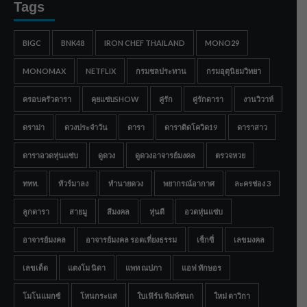
Tags
BIGC
BNK48
IRON CHEF THAILAND
MONO29
MONOMAX
NETFLIX
กรมชลประทาน
กรมอุตุนิยมวิทยา
ครอบครัวดารา
คุยแซ่บSHOW
คู่รัก
คู่รักดารา
งานวิวาห์
ดราม่า
ดวงประจำวัน
ดารา
ดาราติดโควิด19
ดาราสาว
ดาราอวดหุ่นแซ่บ
ดูดวง
ดูดวงอาจารย์มงคล
ตรวจหวย
ททท.
ทัวร์มาลง
ทำนายดวง
พยากรณ์อากาศ
ละครช่อง 3
ลูกดารา
สายมู
สีมงคล
หุ่นดี
อวดหุ่นแซ่บ
อาจารย์มงคล
อาจารย์มงคล รอดเที่ยงธรรม
เซ็กซี่
เลขมงคล
เลขเด็ด
แตงโม นิดา
แพท ณปภา
แอฟ ทักษอร
โมโนแมกซ์
โหนกระแส
ใบเฟิร์น พิมพ์ชนก
ใหม่ ดาวิกา