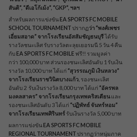
สันติ”, “ดีเอโก้เม้ง”, “
GKP
”, ฯลฯ
สำหรับผลการแข่งขัน
EA SPORTS FC MOBILE
SCHOOL TOURNAMENT
ปรากฏ
ว่า “พงศ์เพชร
เอี่ยมสอาด” จากโรงเรียนอัสสัมชัญธนบุรี
ได้รับ
รางวัลชนะเลิศ รับรางวัลตะลุยเยอรมนี 5 วัน 4 คืน
กับ
EA SPORTS FC MOBILE
ฟรี!! รวมมูลค่า
กว่า 100,000 บาท ส่วนรองชนะเลิศอันดับ 1 รับเงิน
รางวัล 10,000 บาท ได้แก่
“สุวรรณภูมิ เงินหลวง”
จากโรงเรียนราชวินิตบางแก้ว
, รองชนะเลิศ
อันดับ 2 รับเงินรางวัล 8,000 บาท ได้แก่
“อัครพล
มงคลสาคร” จากโรงเรียนกรุงเทพคริสเตียน
และ
รองชนะเลิศอันดับ 3 ได้แก่
“ปฏิพัทธ์ จันทร์หอม”
จากโรงเรียนเทพศิรินทร์
รับเงินรางวัล 5,000 บาท
ผลการแข่งขัน
EA SPORTS FC MOBILE
REGIONAL TOURNAMENT
ปรากฏว่าหนุ่มภาค