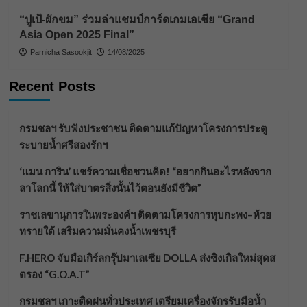
“ปูเป้-ผักขม” ร่วมล่าแชมป์การ์ดเกมเอเชีย “Grand
Asia Open 2025 Final”
Parnicha Sasookjit
14/08/2025
Recent Posts
กรมชลฯ รับฟังประชาชน ติดตามแก้ปัญหาโครงการประตู
ระบายน้ำศรีสองรักฯ
‘แมน การิน’ แชร์ความเชื่อชวนคิด! “อยากกินอะไรหลังจาก
ลาโลกนี้ ให้ใส่บาตรสิ่งนั้นไว้ตอนยังมีชีวิต”
ราชเลขานุการในพระองค์ฯ ติดตามโครงการหุบกะพง–ห้วย
ทรายใต้ เสริมความมั่นคงน้ำเพชรบุรี
F.HERO จับมือเกิร์ลกรุ๊ปมาเลเซีย DOLLA ส่งซิงเกิลใหม่สุดส
ตรอง “G.O.A.T”
กรมชลฯ เกาะติดฝนทั่วประเทศ เตรียมเครื่องจักรรับมือน้ำ