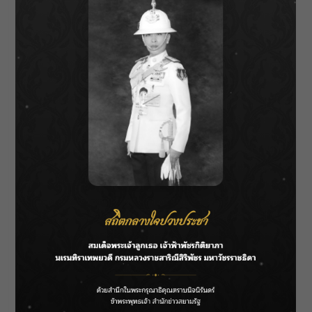
About Author
Parnicha Sasookjit
See author's posts