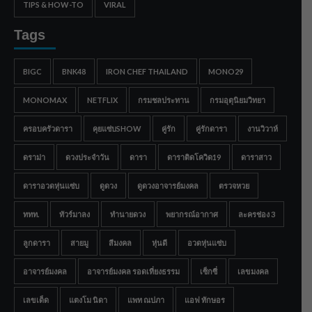
TIPS & HOW-TO
VIRAL
Tags
BIGC
BNK48
IRON CHEF THAILAND
MONO29
MONOMAX
NETFLIX
กรมชลประทาน
กรมอุตุนิยมวิทยา
ครอบครัวดารา
คุยแซ่บSHOW
คู่รัก
คู่รักดารา
งานวิวาห์
ดราม่า
ดวงประจำวัน
ดารา
ดาราติดโควิด19
ดาราสาว
ดาราอวดหุ่นแซ่บ
ดูดวง
ดูดวงอาจารย์มงคล
ตรวจหวย
ททท.
ทัวร์มาลง
ทำนายดวง
พยากรณ์อากาศ
ละครช่อง 3
ลูกดารา
สายมู
สีมงคล
หุ่นดี
อวดหุ่นแซ่บ
อาจารย์มงคล
อาจารย์มงคล รอดเที่ยงธรรม
เซ็กซี่
เลขมงคล
เลขเด็ด
แตงโม นิดา
แพท ณปภา
แอฟ ทักษอร