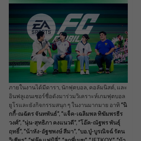
ภายในงานได้มีดารา, นักฟุตบอล, คอลัมนิสต์, และ
อินฟลูเอนเซอร์ชื่อดังมาร่วมวิเคราะห์เกมฟุตบอล
ยูโรและยังกิจกรรมสนุก ๆ ในงานมากมาย อาทิ
“นิ
กกี้-ณฉัตร จันทพันธ์”, “แจ็ค-เฉลิมพล ทิฆัมพรธีร
วงศ์”, “นุ่น-สุทธิภา คงแนวดี”, “โอ๊ค-ณัฐพร พันธุ์
ฤทธิ์”, “น้าหัง-อัฐชพงษ์ สีมา”, “บอ.บู๋-บูรณิจฉ์ รัตน
วิเชียร”
, “ฟลุ๊ค แฟมิลี่”, “ลูกพี่เมฆ”, “
JETKOY
”, “น้า