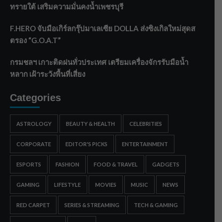
ทรายใต้ เสริมความมั่นคงน้ำเพชรบุรี
F.HERO จับมือเกิร์ลกรุ๊ปมาเลเซีย DOLLA ส่งซิงเกิลใหม่สุดส
ตรอง “G.O.A.T”
กรมชลฯ เกาะติดฝนทั่วประเทศ เตรียมเครื่องจักรรับมือน้ำ
หลาก เฝ้าระวังพื้นที่เสี่ยง
Categories
ASTROLOGY
BEAUTY & HEALTH
CELEBRITIES
CORPORATE
EDITOR'S PICKS
ENTERTAINMENT
ESPORTS
FASHION
FOOD & TRAVEL
GADGETS
GAMING
LIFESTYLE
MOVIES
MUSIC
NEWS
RED CARPET
SERIES & STREAMING
TECH & GAMING