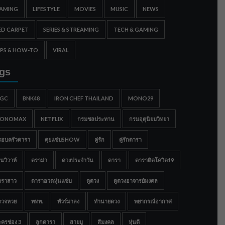
AMING
LIFESTYLE
MOVIES
MUSIC
NEWS
ED CARPET
SERIES & STREAMING
TECH & GAMING
IPS & HOW-TO
VIRAL
gs
IGC
BNK48
IRON CHEF THAILAND
MONO29
ONOMAX
NETFLIX
กรมชลประทาน
กรมอุตุนิยมวิทยา
รอบครัวดารา
คุยแซ่บSHOW
คู่รัก
คู่รักดารา
นวิวาห์
ดราม่า
ดวงประจำวัน
ดารา
ดาราติดโควิด19
าราสาว
ดาราอวดหุ่นแซ่บ
ดูดวง
ดูดวงอาจารย์มงคล
รวจหวย
ททท.
ทัวร์มาลง
ทำนายดวง
พยากรณ์อากาศ
ครช่อง 3
ลูกดารา
สายมู
สีมงคล
หุ่นดี