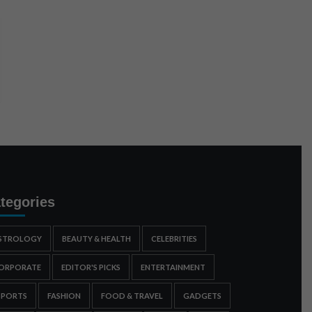
tegories
STROLOGY
BEAUTY & HEALTH
CELEBRITIES
ORPORATE
EDITOR'S PICKS
ENTERTAINMENT
SPORTS
FASHION
FOOD & TRAVEL
GADGETS