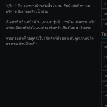
G
“สุริยะ” สั่งกรมชลฯ เฝ้าระวังน้ำ 24 ชม. รับมือฝนสิงหาคม
บริหารเชิงรุกลดเสี่ยงน้ำท่วม
R
เปิดตัวซิงเกิลเดบิวต์ “CGM48” รุ่นที่ 5 “รถไฟแห่งความหวัง”
T
แฟนคลับส่งกำลังใจแน่น! ณ เซ็นทรัลเชียงใหม่ แอร์พอร์ต
Ta
จากดอยห่างไกลสู่คลังโปรตีนสัตว์น้ำ ยกระดับคุณภาพชีวิต
นร.ตชด.บ้านห้วยเป้า
B
M
ค
งา
ด
ต
ละ