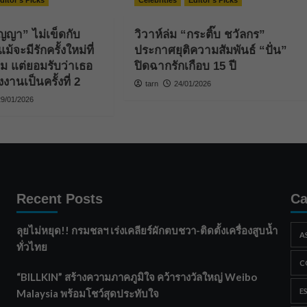
ditor's Picks
Celebrities
Editor's Picks
ธัญญา” ไม่เข็ดกับ
วิวาห์ล่ม “กระติ๊บ ชวัลกร”
ม้จะมีรักครั้งใหม่ที่
ประกาศยุติความสัมพันธ์ “ปั่น”
ิม แต่ยอมรับว่าเธอ
ปิดฉากรักเกือบ 15 ปี
งานเป็นครั้งที่ 2
tarn
24/01/2026
29/01/2026
Recent Posts
Ca
ลุยไม่หยุด!! กรมชลฯ เร่งเคลียร์ผักตบชวา-ติดตั้งเครื่องสูบน้ำ
A
ทั่วไทย
C
“BILLKIN” สร้างความภาคภูมิใจ คว้ารางวัลใหญ่ Weibo
E
Malaysia พร้อมโชว์สุดประทับใจ