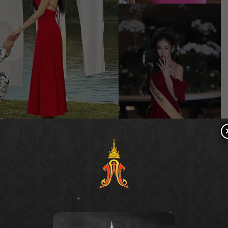
มออกมาเฉลยผ่าน Facebook ไว้ว่า
“ถ่าย MV วันนี้
กในเวลาต่อมา