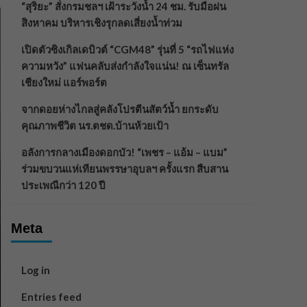
“สุริยะ” สั่งกรมชลฯ เฝ้าระวังน้ำ 24 ชม. รับมือฝน
สิงหาคม บริหารเชิงรุกลดเสี่ยงน้ำท่วม
เปิดตัวซิงเกิลเดบิวต์ “CGM48” รุ่นที่ 5 “รถไฟแห่ง
ความหวัง” แฟนคลับส่งกำลังใจแน่น! ณ เซ็นทรัล
เชียงใหม่ แอร์พอร์ต
จากดอยห่างไกลสู่คลังโปรตีนสัตว์น้ำ ยกระดับ
คุณภาพชีวิต นร.ตชด.บ้านห้วยเป้า
อลังการกลางเมืองดอกบัว! “เพชร – แอ้ม – แบม”
ร่วมขบวนแห่เทียนพรรษาอุบลฯ ครั้งแรก สืบสาน
ประเพณีกว่า 120 ปี
Meta
Log in
Entries feed