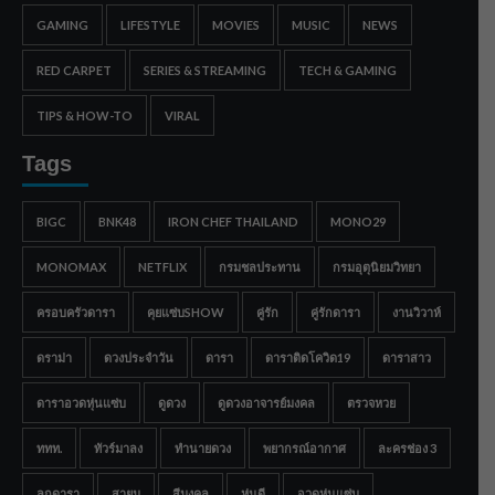
GAMING
LIFESTYLE
MOVIES
MUSIC
NEWS
RED CARPET
SERIES & STREAMING
TECH & GAMING
TIPS & HOW-TO
VIRAL
Tags
BIGC
BNK48
IRON CHEF THAILAND
MONO29
MONOMAX
NETFLIX
กรมชลประทาน
กรมอุตุนิยมวิทยา
ครอบครัวดารา
คุยแซ่บSHOW
คู่รัก
คู่รักดารา
งานวิวาห์
ดราม่า
ดวงประจำวัน
ดารา
ดาราติดโควิด19
ดาราสาว
ดาราอวดหุ่นแซ่บ
ดูดวง
ดูดวงอาจารย์มงคล
ตรวจหวย
ททท.
ทัวร์มาลง
ทำนายดวง
พยากรณ์อากาศ
ละครช่อง 3
ลูกดารา
สายมู
สีมงคล
หุ่นดี
อวดหุ่นแซ่บ