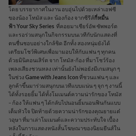
โดย บรรยากาศในงาน อบอุ่นไปด้วยเหล่าเอฟซี
ของน้อง โทมัส และ น้องก้อง จากซีรีส์
กี่หมื่น
ฟ้า Your Sky Series
ที่คอยมาเชียร์อัพ ซัพพอร์ต
และรอร่วมสนุกในกิจกรรมบนเวทีกับนักแสดงที่
ตนชื่นชอบอย่างใกล้ชิด อีกทั้ง สองหนุ่มยังได้
เตรียมโชว์พิเศษเพื่อมามอบให้กับแฟน ๆ ทุกคน
ด้วยมินิคอนเสิร์ต จาก โทมัส-ก้อง ที่มาโชว์ร้อง
เพลงเสียงชวนหลง เท่านั้นยังไม่พอยังมีเกมสนุก ๆ
ในช่วง
Game with Jeans Icon
ที่ชวนแฟน ๆ และ
ลูกค้าขึ้นมาร่วมสนุกบนเวทีแบบแน่น ๆ จุก ๆ งานนี้
ได้ทั้งรอยยิ้ม ได้ทั้งโมเมนต์ความน่ารักของ โทมัส
– ก้อง ให้แฟน ๆ ได้กลับไปนอนยิ้มนอนฟินกันแบบ
เต็มหัวใจ ปิดท้ายด้วยความน่ารักของคุณยายแต๋
วอุษา ที่มาเล่าโมเมนต์และความประทับใจ เบื้อง
หลังในการแสดงหนังสั้นโฆษณาของนิยมยีนส์ใน