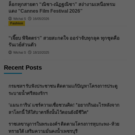
ล็อกทุกสายตา “ณิชา-ณัฏฐณิชา” สง่างามเหนือพรม
แดง “Cannes Film Festival 2026”
Wichai S
16/05/2026
Fashion
“เจี๊ยบ พิจิตตรา” สวยสะกดใจ ออร่าจับทุกลุค ทุกชุดคือ
รันเวย์ส่วนตัว
Wichai S
18/10/2025
Recent Posts
กรมชลฯ รับฟังประชาชน ติดตามแก้ปัญหาโครงการประตู
ระบายน้ำศรีสองรักฯ
‘แมน การิน’ แชร์ความเชื่อชวนคิด! “อยากกินอะไรหลังจาก
ลาโลกนี้ ให้ใส่บาตรสิ่งนั้นไว้ตอนยังมีชีวิต”
ราชเลขานุการในพระองค์ฯ ติดตามโครงการหุบกะพง–ห้วย
ทรายใต้ เสริมความมั่นคงน้ำเพชรบุรี