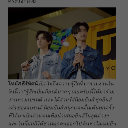
ครั้งนี้อีกด้วย
โทมัส ธีร์ทัศน์
เปิดใจถึงความรู้สึกที่มาร่วมงานใน
วันนี้ว่า
“รู้สึกเป็นเกียรติมาก ๆ เลยครับ ที่ได้มาร่วม
งานทางแบรนด์ และได้สวมใส่นิยมยีนส์ ชุดยีนส์
เท่ๆ ของแบรนด์ นิยมยีนส์ สนุกและตื่นเต้นทุกครั้ง
ที่ได้มาเป็นตัวแทนเพื่อนำเสนอยีนส์ในลุคต่างๆ
และวันนี้ผมก็ได้ชวนทุกคนออกไป ค้นหาไอเทมยีน