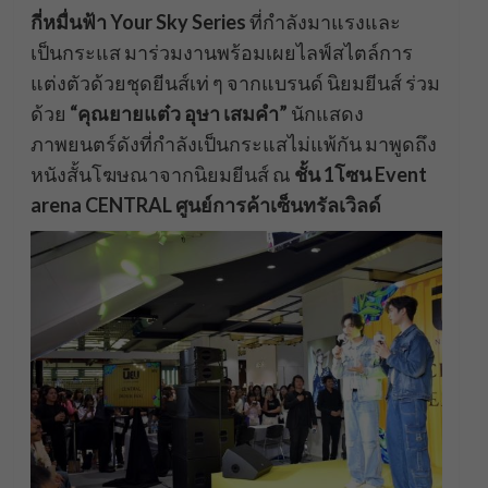
กี่หมื่นฟ้า Your Sky Series
ที่กำลังมาแรงและ
เป็นกระแส มาร่วมงานพร้อมเผยไลฟ์สไตล์การ
แต่งตัวด้วยชุดยีนส์เท่ ๆ จากแบรนด์ นิยมยีนส์ ร่วม
ด้วย
“คุณยายแต๋ว อุษา เสมคำ”
นักแสดง
ภาพยนตร์ดังที่กำลังเป็นกระแสไม่แพ้กัน มาพูดถึง
หนังสั้นโฆษณาจากนิยมยีนส์ ณ
ชั้น 1โซน Event
arena CENTRAL ศูนย์การค้าเซ็นทรัลเวิลด์