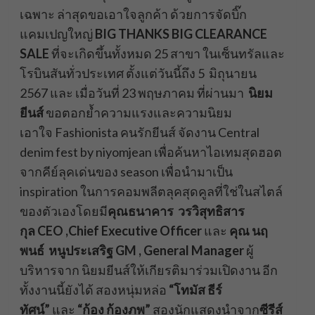
เฉพาะ ล่าสุดขอเอาใจลูกค้า ด้วยการจัดบิ๊ก
แคมเปญใหญ่
BIG THANKS BIG CLEARANCE
SALE
ที่จะเกิดขึ้นทั้งหมด 25 สาขา ในเซ็นทรัลและ
โรบินสันทั่วประเทศ ตั้งแต่วันนี้ถึง 5 มิถุนายน
2567 และ เมื่อวันที่ 23 พฤษภาคม ที่ผ่านมา
นิยม
ยีนส์
ขอตอกย้ำความแรงและความนิยม
เอาใจ Fashionista คนรักยีนส์ จัดงาน Central
denim fest by niyomjean เพื่อค้นหาไอเทมสุดฮอต
จากคีย์ลุคเด่นของ season เพื่อนำมาเป็น
inspiration ในการคอมพลีตลุคสุดคูลที่ใช่ในสไตล์
ของตัวเองโดยมี
คุณธนาคาร วรวิสุทธิสาร
กุล CEO ,Chief Executive Officer
และ
คุณ นฤ
พนธ์ หนูประเสริฐ GM , General Manager
ผู้
บริหารจาก นิยมยีนส์ให้เกียรติมาร่วมเปิดงาน อีก
ทั้งงานนี้ยังได้ สองหนุ่มหล่อ
“โทมัส ธีร์
ทัศน์”
และ
“ก้อง ก้องภพ”
สองนักแสดงนำจาก
ซีรีส์