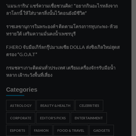
‘แมน การิน’ แชร์ความเชื่อชวนคิด! “อยากกินอะไรหลังจาก
ลาโลกนี้ ให้ใส่บาตรสิ่งนั้นไว้ตอนยังมีชีวิต”
ราชเลขานุการในพระองค์ฯ ติดตามโครงการหุบกะพง–ห้วย
ทรายใต้ เสริมความมั่นคงน้ำเพชรบุรี
F.HERO จับมือเกิร์ลกรุ๊ปมาเลเซีย DOLLA ส่งซิงเกิลใหม่สุดส
ตรอง “G.O.A.T”
กรมชลฯ เกาะติดฝนทั่วประเทศ เตรียมเครื่องจักรรับมือน้ำ
หลาก เฝ้าระวังพื้นที่เสี่ยง
Categories
ASTROLOGY
BEAUTY & HEALTH
CELEBRITIES
CORPORATE
EDITOR'S PICKS
ENTERTAINMENT
ESPORTS
FASHION
FOOD & TRAVEL
GADGETS