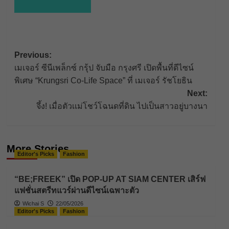
Post
Previous:
เมเจอร์ ซีนีเพล็กซ์ กรุ้ป จับมือ กรุงศรี เปิดพื้นที่ดีไซน์
navigation
พิเศษ “Krungsri Co-Life Space” ที่ เมเจอร์ รัชโยธิน
Next:
จึ้ง! เมื่อตัวเเม่โชว์โฉนดที่ดิน ไปเป็นสาวอยู่บางนา
More Stories
Editor's Picks
Fashion
“BE;FREEK” เปิด POP-UP AT SIAM CENTER เสิร์ฟ
แฟชั่นสตรีทแวร์ผ่านดีไซน์เฉพาะตัว
Wichai S
22/05/2026
Editor's Picks
Fashion