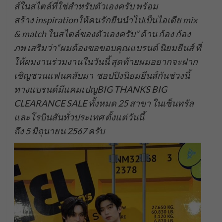
ส์ในสไตล์ที่ใช่สำหรับตัวเองครับ พร้อม
สร้าง inspirationให้คนรักยีนนำไปเป็นไอเดีย mix
& match ในสไตล์ของตัวเองครับ” ด้าน ก้อง ก้อง
ภพ เสริมว่า“ผมต้องขอขอบคุณแบรนด์ นิยมยีนส์ ที่
ให้ผมงานร่วมงานในวันนี้ สุดท้ายผมอยากจะฝาก
เชิญชวนแฟนคลับมา ชอปปิงนิยมยีนส์กันช่วงนี้
ทางแบรนด์มีแคมเปญBIG THANKS BIG
CLEARANCE SALE ทั้งหมด 25 สาขา ในเซ็นทรัล
และโรบินสันทั่วประเทศ ตั้งแต่วันนี้
ถึง 5 มิถุนายน 2567 ครับ