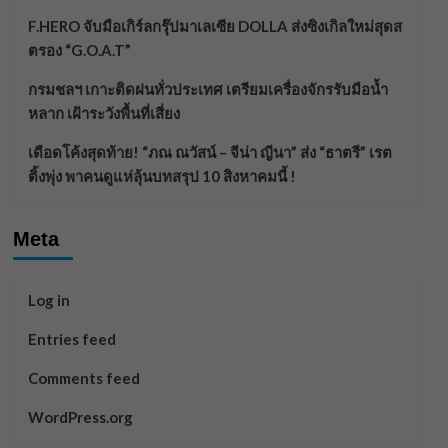
F.HERO จับมือเกิร์ลกรุ๊ปมาเลเซีย DOLLA ส่งซิงเกิลใหม่สุดส
ตรอง “G.O.A.T”
กรมชลฯ เกาะติดฝนทั่วประเทศ เตรียมเครื่องจักรรับมือน้ำ
หลาก เฝ้าระวังพื้นที่เสี่ยง
เดือดโค้งสุดท้าย! “ภณ ณวัสน์ – จีน่า ญีนา” ส่ง “ธาตรี” เรต
ติ้งพุ่ง พาคนดูแห่ลุ้นบทสรุป 10 สิงหาคมนี้ !
Meta
Log in
Entries feed
Comments feed
WordPress.org