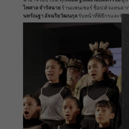
ไพศาล จำรัสฉาย
ร้านแพนเซอร์ ช็อป ตัวแทนจากก
นทร์ณฐา อัจฉริยวัฒนกุล
รับหน้าที่พิธีกรและน