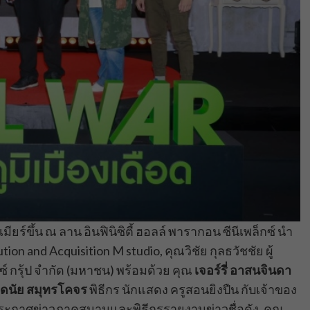
ียร์ขึ้น ณ ลาน อินฟินิซิตี้ ฮอลล์ พารากอน ซีนีเพล็กซ์ นำ
n and Acquisition M studio, คุณวิชัย กุลธวัชชัย ผู้
์ กรุ้ป จำกัด (มหาชน) พร้อมด้วย คุณ
เจอร์รี่ อาสนจินดา
ดนัย สมุทรโคจร
พิธีกร นักแสดง ครูสอนยิงปืน กับเจ้าของ
ประกาศข่าวภาคสนามและพิธีกรรายงานข่าวชื่อดัง, คุณ