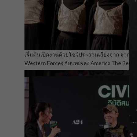
เริ่มต้นเปิดงานด้วยโชว์ประสานเสียงจาก จาก ว
Western Forces กับบทเพลง America The Beaut