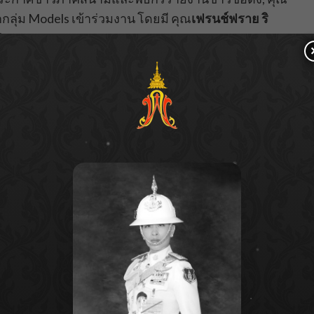
ลุ่ม Models เข้าร่วมงาน โดยมี คุณ
เฟรนช์ฟราย ริ
ักข่าวสาวภาคสนาม