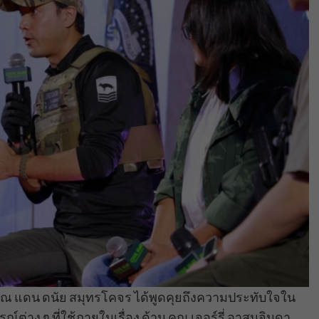
ย คุณ แดน ดนัย สมุทรโคจร ได้พูดคุยถึงความประทับใจใน
ต่าง ๆ ที่ใช้ภายในเรื่อง ด้าน คุณ เจอร์รี่ อาสนจินดา