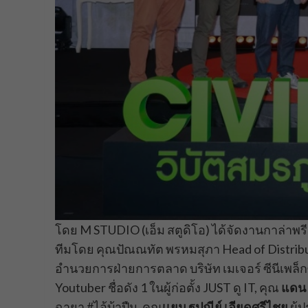
โดย M STUDIO (เอ็ม สตูดิโอ) ได้จัดงานกาล่าพรีเม
ทีมโดย คุณปัณณทัต พรหมสุภา Head of Distributio
อำนวยการฝ่ายการตลาด บริษัท เมเจอร์ ซีนีเพล็กซ
Youtuber ชื่อดัง 1 ในผู้ก่อตั้ง JUST ดู IT, คุณ
แดน 
ฉายา #ไอ้บ้าปืน, คุณ
เเยม ฐปณีย์ เอียดศรีไชย
ผู้