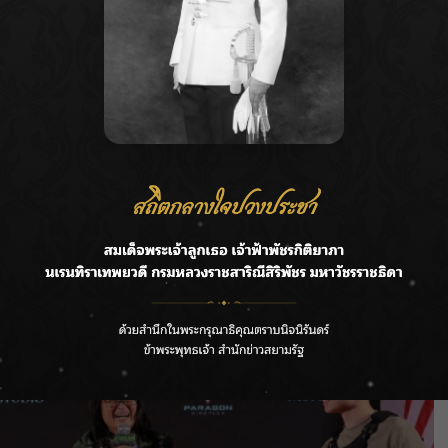
ิทยาลัยดุริยางคศิลป์ มหาวิทยาลัยมหิดล และทีมทหารจาก
iful