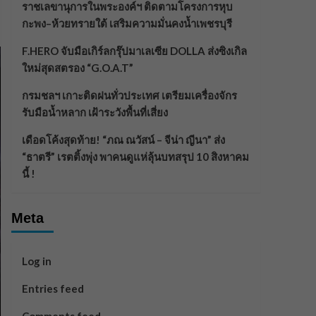
ราชเลขานุการในพระองค์ฯ ติดตามโครงการหุบ
กะพง–ห้วยทรายใต้ เสริมความมั่นคงน้ำเพชรบุรี
F.HERO จับมือเกิร์ลกรุ๊ปมาเลเซีย DOLLA ส่งซิงเกิล
ใหม่สุดสตรอง “G.O.A.T”
กรมชลฯ เกาะติดฝนทั่วประเทศ เตรียมเครื่องจักร
รับมือน้ำหลาก เฝ้าระวังพื้นที่เสี่ยง
เดือดโค้งสุดท้าย! “ภณ ณวัสน์ – จีน่า ญีนา” ส่ง
“ธาตรี” เรตติ้งพุ่ง พาคนดูแห่ลุ้นบทสรุป 10 สิงหาคม
นี้ !
Meta
Log in
Entries feed