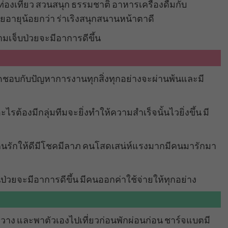
งเที่ยว สวนสนุก ธรรมชาติ อาหารเครื่องดื่มกับ
อายุน้อยกว่า ร่าเริงสนุกสนานหน้าตาดี
ามเจ็บป่วยจะมีอาการดีขึ้น
ดชอบกับปัญหาการงานทุกสิ่งทุกอย่างจะผ่านพ้นและมี
ร
รต้องมีกลุ่มทีมจะยิ่งทำให้ความสำเร็จนั้นไวยิ่งขึ้น มี
จคนรักให้ดีมีโชคมีลาภ คนโสดเสน่ห์แรงมากมีคนมารักมา
ป่วยจะมีอาการดีขึ้น มีคนออกค่าใช้จ่ายให้ทุกอย่าง
วาง และพาตัวเองไปเที่ยวก่อนพักผ่อนก่อน ชาร์จแบตมี