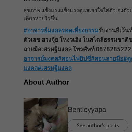
สุขภาพ แข็งแรงแข็งแรงดูแลเอาใจใส่ตัวเองตัวเ
เที่ยวหายไวขึ้น
#อาจารย์มงคลรอดเที่ยงธรรม
รับงานอีเว้น
ตัวเลข ฮวงจุ้ย โหงวเฮ้ง ในสไตล์ธรรมชาติ
ลายมือเศรษฐีมงคล โทรศัพท์ 0878285222
อาจารย์มงคล
#สอนไพ่ยิปซี
#สอนลายมือ
#ด
มงคล
#เศรษฐีมงคล
About Author
Bentleyyapa
See author's posts