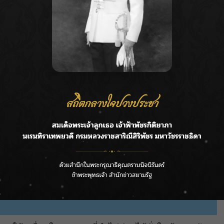
เที่ยวในเมืองไทย
เจ็บป่วยจะมีอาการดีขึ้น
ลอกลวง ต้องระมัดระวัง หรือความขี้เกียจเหนื่อยไม่
๊ยะ โดยเฉพาะคนที่ลูกหลานอยู่ในช่วงของการเปลี่ยน
 ความกังวลใจจะหาเงินมาเคลียร์ได้ไหม แต่จะมีโชคลาภ
มีความประพฤติซ้ำไปซ้ำมาในการนอกใจ คนโสดมีโอกาสพบ
บดื่มของมึนเมา ปอดระบบทางเดินหายใจ ตับแข็ง การ