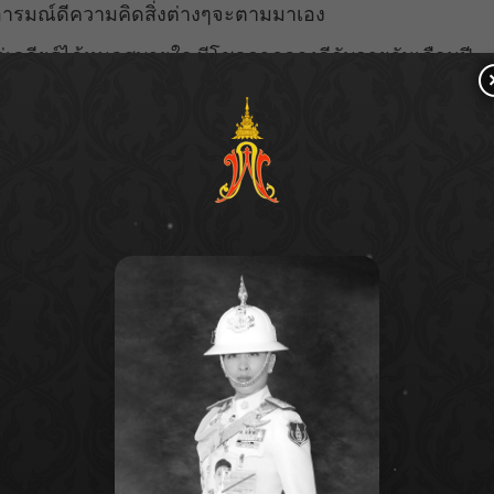
ออารมณ์ดีความคิดสิ่งต่างๆจะตามมาเอง
ินแต่เคลียร์ได้หมดสบายใจ มีโชคลาภดวงดีกับอายุวันเดือนปี
 ร่วมกันแก้ไขปัญหา คนโสดมีโอกาสพบรักกับคนที่มีปัญหามี
กพันกัน
ล่นกีฬาผาดโผน เกิดอุบัติเหตุได้ ต้องไม่ประมาท ฟกช้ำ
ีชื่อเสียงการงาน เดินทางบ่อย มีโอกาสเดินทางไกลถึงต่าง
รเงินการทอง การซื้อทรัพย์สินสิ่งที่อยากได้ในช่วงนี้ รวม
ลขทะเบียนรถให้โชค
ลานบริวารได้ พาครอบครัวไปทานอาหารอร่อยร้านหรูราคา