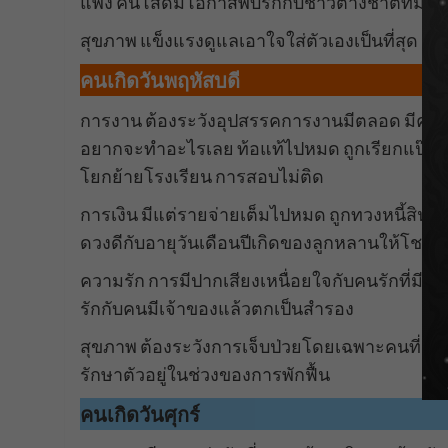
แพง คนโสดมีโอกาสพบรักกับชาวต่างชาติที่มามา
สุขภาพ แข็งแรงดูแลเอาใจใส่ตัวเองเป็นที่สุด คน
คนเกิดวันพฤหัสบดี
การงาน ต้องระวังอุปสรรคการงานมีตลอด มีคนมาห
อยากจะทำอะไรเลย ท้อแท้ไปหมด ถูกเรียกแป๊ะเจี
โยกย้ายโรงเรียน การสอบไม่ติด
การเงิน มีแต่รายจ่ายเต็มไปหมด ถูกทวงหนี้สิน
ดวงดีกับอายุวันเดือนปีเกิดของลูกหลานให้โชค
ความรัก การมีปากเสียงเหนื่อยใจกับคนรักที่
รักกับคนมีเจ้าของแล้วตกเป็นสำรอง
สุขภาพ ต้องระวังการเจ็บป่วยโดยเฉพาะคนที่ชอ
รักษาตัวอยู่ในช่วงของการพักฟื้น
คนเกิดวันศุกร์