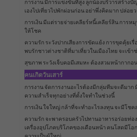
การงาน มีการแข่งขันที่สูง ลูกน้องบริวารสร้างปั
เองไปเที่ยวไปพักผ่อนก่อน อย่าพึ่งคิดมาก ปล่
การเงิน มีแต่รายจ่ายเคลียร์หนี้เคลียร์สิน การห
ให้โชค
ความรัก ระวังปากเสียงการขัดแย้ง การขุดคุ้ยเรื
พบรักชาวต่างชาติที่มาเที่ยวในเมืองไทย จะเข้าช
สุขภาพ ระวังเจ็บคอมีเสมหะ ต้องสวมหน้ากากอน
คนเกิดวันเสาร์
การงาน จัดการงานอะไรต้องมีกลุ่มทีมจะดีมาก
ความสำเร็จทุกอย่างที่ตั้งใจทำในช่วงนี้
การเงิน ใจใหญ่ กล้าที่จะทำอะไรลงทุน จะมีโช
ความรัก จะพาครอบครัวไปทานอาหารอร่อยท่อ
เครื่องอุปโภคบริโภคของเดือนหน้า คนโสดมีโอกาสพ
ความเป็นผู้ใหญ่