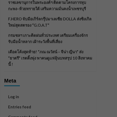
ราชเลขานุการในพระองค์ฯ ติดตามโครงการหุบ
กะพง–ห้วยทรายใต้ เสริมความมั่นคงน้ำเพชรบุรี
F.HERO จับมือเกิร์ลกรุ๊ปมาเลเซีย DOLLA ส่งซิงเกิล
ใหม่สุดสตรอง “G.O.A.T”
กรมชลฯ เกาะติดฝนทั่วประเทศ เตรียมเครื่องจักร
รับมือน้ำหลาก เฝ้าระวังพื้นที่เสี่ยง
เดือดโค้งสุดท้าย! “ภณ ณวัสน์ – จีน่า ญีนา” ส่ง
“ธาตรี” เรตติ้งพุ่ง พาคนดูแห่ลุ้นบทสรุป 10 สิงหาคม
นี้ !
Meta
Log in
Entries feed