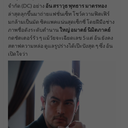
จำกัด (DC) อย่าง
อ้น สราวุธ พุทธาร มาตรทอง
ล่าสุดลุกขึ้นมาถ่ายแฟชั่นเซ็ท โชว์ความฟิตเฟิร์
มกล้ามเป็นมัด ซิคแพคแน่นสุดเซ็กซี่ โดยฝีมือช่าง
ภาพชื่อดังระดับตำนาน
ใหญ่ อมาตย์ นิมิตภาคย์
กดชัตเตอร์รัว ๆ แม้วัยจะเฉียดเลข 5 แต่ อ้น ยังคง
สตาฟความหล่อ ดูแลรูปร่างได้เป๊ะปังสุด ๆ ซึ่ง อ้น
เปิดใจว่า