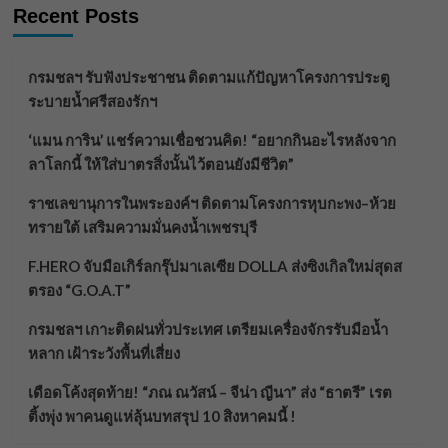
Recent Posts
กรมชลฯ รับฟังประชาชน ติดตามแก้ปัญหาโครงการประตู
ระบายน้ำศรีสองรักฯ
‘แมน การิน’ แชร์ความเชื่อชวนคิด! “อยากกินอะไรหลังจาก
ลาโลกนี้ ให้ใส่บาตรสิ่งนั้นไว้ตอนยังมีชีวิต”
ราชเลขานุการในพระองค์ฯ ติดตามโครงการหุบกะพง–ห้วย
ทรายใต้ เสริมความมั่นคงน้ำเพชรบุรี
F.HERO จับมือเกิร์ลกรุ๊ปมาเลเซีย DOLLA ส่งซิงเกิลใหม่สุดส
ตรอง “G.O.A.T”
กรมชลฯ เกาะติดฝนทั่วประเทศ เตรียมเครื่องจักรรับมือน้ำ
หลาก เฝ้าระวังพื้นที่เสี่ยง
เดือดโค้งสุดท้าย! “ภณ ณวัสน์ – จีน่า ญีนา” ส่ง “ธาตรี” เรต
ติ้งพุ่ง พาคนดูแห่ลุ้นบทสรุป 10 สิงหาคมนี้ !