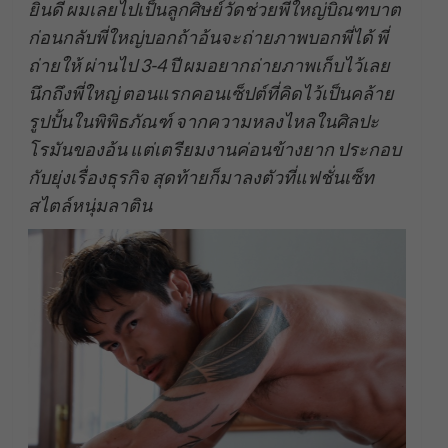
ยินดี ผมเลยไปเป็นลูกศิษย์วัดช่วยพี่ใหญ่บิณฑบาต
ก่อนกลับพี่ใหญ่บอกถ้าอ้นจะถ่ายภาพบอกพี่ได้ พี่
ถ่ายให้ ผ่านไป 3-4 ปี ผมอยากถ่ายภาพเก็บไว้เลย
นึกถึงพี่ใหญ่ ตอนแรกคอนเซ็ปต์ที่คิดไว้เป็นคล้าย
รูปปั้นในพิพิธภัณฑ์ จากความหลงไหลในศิลปะ
โรมันของอ้น แต่เตรียมงานค่อนข้างยาก ประกอบ
กับยุ่งเรื่องธุรกิจ สุดท้ายก็มาลงตัวที่แฟชั่นเซ็ท
สไตล์หนุ่มลาติน