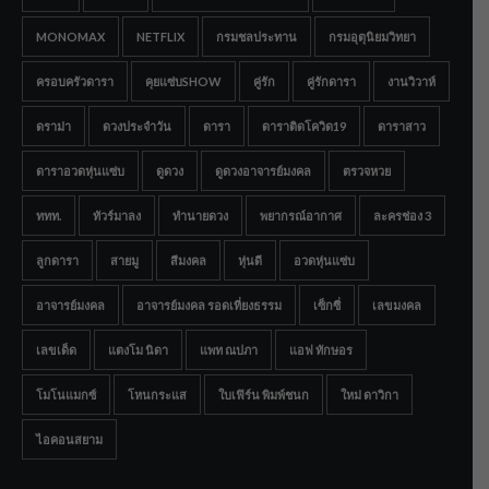
MONOMAX
NETFLIX
กรมชลประทาน
กรมอุตุนิยมวิทยา
ครอบครัวดารา
คุยแซ่บSHOW
คู่รัก
คู่รักดารา
งานวิวาห์
ดราม่า
ดวงประจำวัน
ดารา
ดาราติดโควิด19
ดาราสาว
ดาราอวดหุ่นแซ่บ
ดูดวง
ดูดวงอาจารย์มงคล
ตรวจหวย
ททท.
ทัวร์มาลง
ทำนายดวง
พยากรณ์อากาศ
ละครช่อง 3
ลูกดารา
สายมู
สีมงคล
หุ่นดี
อวดหุ่นแซ่บ
อาจารย์มงคล
อาจารย์มงคล รอดเที่ยงธรรม
เซ็กซี่
เลขมงคล
เลขเด็ด
แตงโม นิดา
แพท ณปภา
แอฟ ทักษอร
โมโนแมกซ์
โหนกระแส
ใบเฟิร์น พิมพ์ชนก
ใหม่ ดาวิกา
ไอคอนสยาม