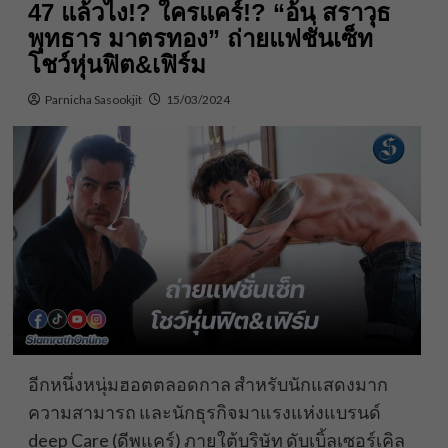
47 แล้วไง!? ใครแคร์!? “อ้น สราวุธ
พุทธาร มาตรทอง” ถ่ายแฟชั่นเซ็ท
โชว์หุ่นฟิต&เฟิร์ม
Parnicha Sasookjit
15/03/2024
อีกหนึ่งหนุ่มฮอตตลอดกาล สำหรับนักแสดงมาก
ความสามารถ และนักธุรกิจมาแรงแห่งแบรนด์
deep Care (ดีพแคร์) ภายใต้บริษัท ดับเบิ้ลเซอร์เคิล