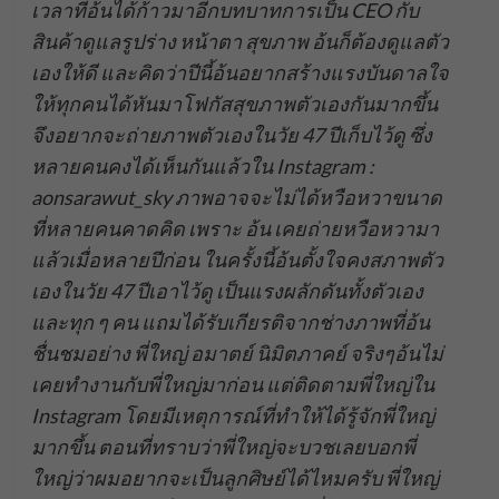
เวลาที่อ้นได้ก้าวมาอีกบทบาทการเป็น CEO กับ
สินค้าดูแลรูปร่าง หน้าตา สุขภาพ อ้นก็ต้องดูแลตัว
เองให้ดี และคิดว่าปีนี้อ้นอยากสร้างแรงบันดาลใจ
ให้ทุกคนได้หันมาโฟกัสสุขภาพตัวเองกันมากขึ้น
จึงอยากจะถ่ายภาพตัวเองในวัย 47 ปีเก็บไว้ดู ซึ่ง
หลายคนคงได้เห็นกันแล้วใน Instagram :
aonsarawut_sky ภาพอาจจะไม่ได้หวือหวาขนาด
ที่หลายคนคาดคิด เพราะ อ้น เคยถ่ายหวือหวามา
แล้วเมื่อหลายปีก่อน ในครั้งนี้อ้นตั้งใจคงสภาพตัว
เองในวัย 47 ปีเอาไว้ดู เป็นแรงผลักดันทั้งตัวเอง
และทุก ๆ คน แถมได้รับเกียรติจากช่างภาพที่อ้น
ชื่นชมอย่าง พี่ใหญ่ อมาตย์ นิมิตภาคย์ จริงๆอ้นไม่
เคยทำงานกับพี่ใหญ่มาก่อน แต่ติดตามพี่ใหญ่ใน
Instagram โดยมีเหตุการณ์ที่ทำให้ได้รู้จักพี่ใหญ่
มากขึ้น ตอนที่ทราบว่าพี่ใหญ่จะบวชเลยบอกพี่
ใหญ่ว่าผมอยากจะเป็นลูกศิษย์ได้ไหมครับ พี่ใหญ่