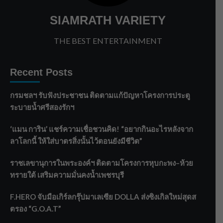
SIAMRATH VARIETY
THE BEST ENTERTAINMENT
Recent Posts
กรมชลฯ รับฟังประชาชน ติดตามแก้ปัญหาโครงการประตู
ระบายน้ำศรีสองรักฯ
‘แมน การิน’ แชร์ความเชื่อชวนคิด! “อยากกินอะไรหลังจาก
ลาโลกนี้ ให้ใส่บาตรสิ่งนั้นไว้ตอนยังมีชีวิต”
ราชเลขานุการในพระองค์ฯ ติดตามโครงการหุบกะพง–ห้วย
ทรายใต้ เสริมความมั่นคงน้ำเพชรบุรี
F.HERO จับมือเกิร์ลกรุ๊ปมาเลเซีย DOLLA ส่งซิงเกิลใหม่สุดส
ตรอง “G.O.A.T”