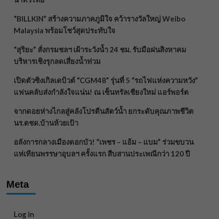
“BILLKIN” สร้างความภาคภูมิใจ คว้ารางวัลใหญ่ Weibo
Malaysia พร้อมโชว์สุดประทับใจ
“สุริยะ” สั่งกรมชลฯ เฝ้าระวังน้ำ 24 ชม. รับมือฝนสิงหาคม
บริหารเชิงรุกลดเสี่ยงน้ำท่วม
เปิดตัวซิงเกิลเดบิวต์ “CGM48” รุ่นที่ 5 “รถไฟแห่งความหวัง”
แฟนคลับส่งกำลังใจแน่น! ณ เซ็นทรัลเชียงใหม่ แอร์พอร์ต
จากดอยห่างไกลสู่คลังโปรตีนสัตว์น้ำ ยกระดับคุณภาพชีวิต
นร.ตชด.บ้านห้วยเป้า
อลังการกลางเมืองดอกบัว! “เพชร – แอ้ม – แบม” ร่วมขบวน
แห่เทียนพรรษาอุบลฯ ครั้งแรก สืบสานประเพณีกว่า 120 ปี
Meta
Log in