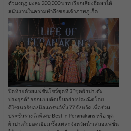
ตัวมงกุฎ มงละ 300,000 บาท เรียกเสียงฮือฮาได้
สนั่นงานในความทำถึงของเจ้าภาพภูเก็ต
ปิดท้ายด้วยแฟชั่นโชว์ชุดที่ 3 “ชุดผ้าปาเต๊ะ
ประยุกต์” ออกแบบตัดเย็บอย่างประณีตโดย
ดีไซเนอร์ของมิสแกรนด์ทั้ง 77 จังหวัด เพื่อร่วม
ประชันรางวัลพิเศษ Best in Peranakans หรือ ชุด
ผ้าปาเต๊ะยอดเยี่ยม ซึ่งแต่ละจังหวัดนำเสนอแฟชั่น