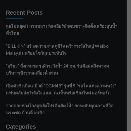
Recent Posts
ลุยไม่หยุด!! กรมชลฯ เร่งเคลียร์ผักตบชวา-ติดตั้งเครื่องสูบน้ำ
ทั่วไทย
“BILLKIN” สร้างความภาคภูมิใจ คว้ารางวัลใหญ่ Weibo
Malaysia พร้อมโชว์สุดประทับใจ
“สุริยะ” สั่งกรมชลฯ เฝ้าระวังน้ำ 24 ชม. รับมือฝนสิงหาคม
บริหารเชิงรุกลดเสี่ยงน้ำท่วม
เปิดตัวซิงเกิลเดบิวต์ “CGM48” รุ่นที่ 5 “รถไฟแห่งความหวัง”
แฟนคลับส่งกำลังใจแน่น! ณ เซ็นทรัลเชียงใหม่ แอร์พอร์ต
จากดอยห่างไกลสู่คลังโปรตีนสัตว์น้ำ ยกระดับคุณภาพชีวิต
นร.ตชด.บ้านห้วยเป้า
Categories