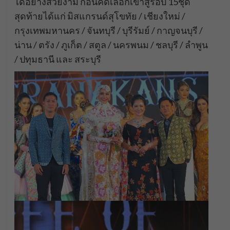
ได้อย่างสวยงาม ก่อนคัดเลือกเข้าสู่รอบ 15ชุด
สุดท้ายได้แก่ มิสแกรนด์สุโขทัย / เชียงใหม่ /
กรุงเทพมหานคร / จันทบุรี / บุรีรัมย์ / กาญจนบุรี /
น่าน / ตรัง / ภูเก็ต / สตูล / นครพนม / ชลบุรี / ลำพูน
/ ปทุมธานี และ สระบุรี