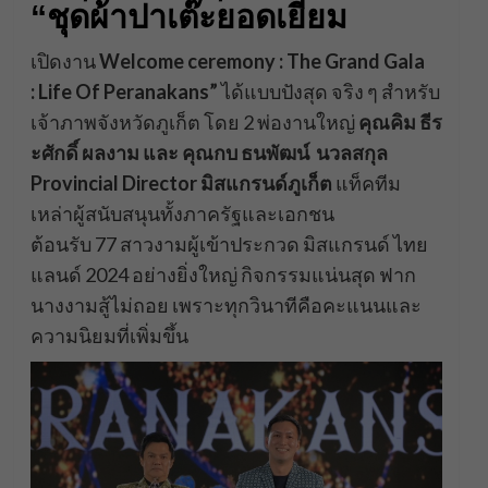
“ชุดผ้าปาเต๊ะยอดเยี่ยม
เปิดงาน
Welcome ceremony : The Grand Gala
: Life Of Peranakans”
ได้แบบปังสุด จริง ๆ สำหรับ
เจ้าภาพจังหวัดภูเก็ต โดย 2 พ่องานใหญ่
คุณคิม ธีร
ะศักดิ์ ผลงาม และ คุณกบ ธนพัฒน์ นวลสกุล
Provincial Director มิสแกรนด์ภูเก็ต
แท็คทีม
เหล่าผู้สนับสนุนทั้งภาครัฐและเอกชน
ต้อนรับ 77 สาวงามผู้เข้าประกวด มิสแกรนด์ ไทย
แลนด์ 2024 อย่างยิ่งใหญ่ กิจกรรมแน่นสุด ฟาก
นางงามสู้ไม่ถอย เพราะทุกวินาทีคือคะแนนและ
ความนิยมที่เพิ่มขึ้น