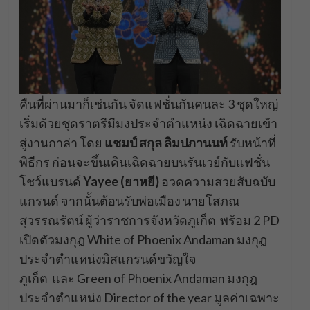
คืนที่ผ่านมาก็เช่นกัน จัดแฟชั่นกันคนละ 3 ชุดใหญ่
เริ่มด้วยชุดราตรีมีมงประจำตำแหน่ง เฉิดฉายเข้า
สู่งานกาล่า โดย
แชมป์ สกุล ลิมปภานนท์
รับหน้าที่
พิธีกร ก่อนจะขึ้นเดินเฉิดฉายบนรันเวย์กับแฟชั่น
โชว์แบรนด์
Yayee (ยาหยี)
อวดความสวยสับฉบับ
แกรนด์ จากนั้นต้อนรับพ่อเมือง นายโสภณ
สุวรรณรัตน์ ผู้ว่าราชการจังหวัดภูเก็ต พร้อม 2 PD
เปิดตัวมงกุฎ White of Phoenix Andaman มงกุฎ
ประจำตำแหน่งมิสแกรนด์ขวัญใจ
ภูเก็ต และ Green of Phoenix Andaman มงกุฎ
ประจำตำแหน่ง Director of the year มูลค่าเฉพาะ