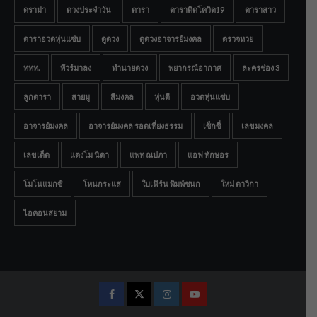
ดราม่า
ดวงประจำวัน
ดารา
ดาราติดโควิด19
ดาราสาว
ดาราอวดหุ่นแซ่บ
ดูดวง
ดูดวงอาจารย์มงคล
ตรวจหวย
ททท.
ทัวร์มาลง
ทำนายดวง
พยากรณ์อากาศ
ละครช่อง 3
ลูกดารา
สายมู
สีมงคล
หุ่นดี
อวดหุ่นแซ่บ
อาจารย์มงคล
อาจารย์มงคล รอดเที่ยงธรรม
เซ็กซี่
เลขมงคล
เลขเด็ด
แตงโม นิดา
แพท ณปภา
แอฟ ทักษอร
โมโนแมกซ์
โหนกระแส
ใบเฟิร์น พิมพ์ชนก
ใหม่ ดาวิกา
ไอคอนสยาม
Facebook
Twitter
Instagram
Youtube