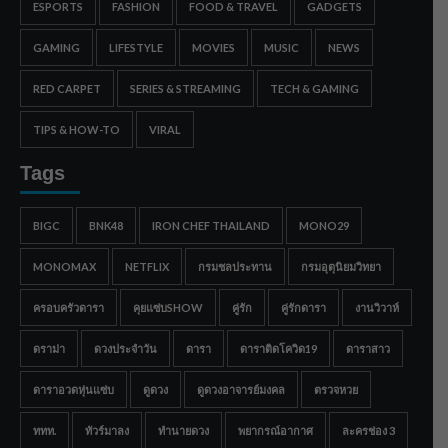
ESPORTS
FASHION
FOOD & TRAVEL
GADGETS
GAMING
LIFESTYLE
MOVIES
MUSIC
NEWS
RED CARPET
SERIES & STREAMING
TECH & GAMING
TIPS & HOW-TO
VIRAL
Tags
BIGC
BNK48
IRON CHEF THAILAND
MONO29
MONOMAX
NETFLIX
กรมชลประทาน
กรมอุตุนิยมวิทยา
ครอบครัวดารา
คุยแซ่บSHOW
คู่รัก
คู่รักดารา
งานวิวาห์
ดราม่า
ดวงประจำวัน
ดารา
ดาราติดโควิด19
ดาราสาว
ดาราอวดหุ่นแซ่บ
ดูดวง
ดูดวงอาจารย์มงคล
ตรวจหวย
ททท.
ทัวร์มาลง
ทำนายดวง
พยากรณ์อากาศ
ละครช่อง 3