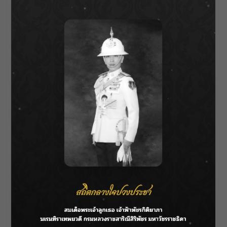
กลุ่มเป้าหมายมีดังนี้
ผศ.ดร.รวิเทพ มุสิกะปาน
ผู้
เชี่ยวชาญด้านการสร้างแบรนด์ให้กับผลิตภัณฑ์
ผ้าและงานหัตถกรรมสู่ตลาดสากล
นายศิริชัย ท
หรานนท์
ผู้เชี่ยวชาญด้านการสร้างแบรนด์ให้กับ
ผลิตภัณฑ์ผ้าและงานหัตถกรรมสู่ตลาดสากล ผู้ก่อ
ตั้งและนักออกแบบแบรนด์ THEATRE
อาจารย์
ดร.กรกลด คำสุข
ผู้เชี่ยวชาญด้านการต่อยอด
ผลิตภัณฑ์ผ้า และงานหัตถกรรมตามเทรนด์
แฟชั่นที่ร่วมสมัย
อาจารย์ ดร.กิติศักดิ์ เยาวนานนท์
ผู้เชี่ยวชาญด้านการพัฒนาบรรจุภัณฑ์ให้ตรงกับ
ความต้องการของตลาด
นายนุวัฒน์ พรมจันทึก
ผู้
เชี่ยวชาญด้านการผลิตเส้นใย และการย้อมสี
ธรรมชาติที่เป็นมิตรต่อสิ่งแวดล้อม (BCG)
อาจารย์ ดร.ฐิศิรักน์ โปตะวณิช
ผู้เชี่ยวชาญด้าน
กลยุทธ์ทางการตลาด และการจำหน่ายผลิตภัณฑ์
สินค้า