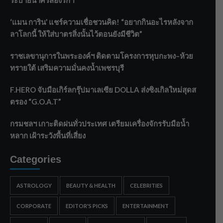
ระบายน้ำศรีสองรักฯ
‘แมน การิน’ แชร์ความเชื่อชวนคิด! “อยากกินอะไรหลังจาก
ลาโลกนี้ ให้ใส่บาตรสิ่งนั้นไว้ตอนยังมีชีวิต”
ราชเลขานุการในพระองค์ฯ ติดตามโครงการหุบกะพง–ห้วย
ทรายใต้ เสริมความมั่นคงน้ำเพชรบุรี
F.HERO จับมือเกิร์ลกรุ๊ปมาเลเซีย DOLLA ส่งซิงเกิลใหม่สุดส
ตรอง “G.O.A.T”
กรมชลฯ เกาะติดฝนทั่วประเทศ เตรียมเครื่องจักรรับมือน้ำ
หลาก เฝ้าระวังพื้นที่เสี่ยง
Categories
ASTROLOGY
BEAUTY & HEALTH
CELEBRITIES
CORPORATE
EDITOR'S PICKS
ENTERTAINMENT