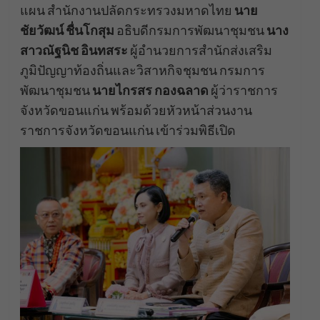
แผน สำนักงานปลัดกระทรวงมหาดไทย
นาย
ชัยวัฒน์ ชื่นโกสุม
อธิบดีกรมการพัฒนาชุมชน
นาง
สาวณัฐนิช อินทสระ
ผู้อำนวยการสำนักส่งเสริม
ภูมิปัญญาท้องถิ่นและวิสาหกิจชุมชน กรมการ
พัฒนาชุมชน
นายไกรสร กองฉลาด
ผู้ว่าราชการ
จังหวัดขอนแก่น พร้อมด้วยหัวหน้าส่วนงาน
ราชการจังหวัดขอนแก่น เข้าร่วมพิธีเปิด