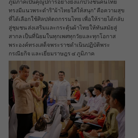
ภูมิภาคเป็นคุณูปการอย่างยิ่งแก่ปวงชนคนไทย
ทรงมีแนวพระดำริ”ผ้าไทยใส่ให้สนุก” คือความสุข
ที่ได้เลือกใช้ศิลปหัตถกรรมไทย เพื่อให้รายได้กลับ
สู่ชุมชน ส่งเสริมและกระตุ้นผ้าไทยให้ทันสมัยสู่
สากล เป็นที่นิยมในทุกเพศทุกวัยและทุกโอกาส
พระองค์ทรงเสด็จพระราชดำเนินปฏิบัติพระ
กรณียกิจ และเยี่ยมราษฎร ๔ ภูมิภาค