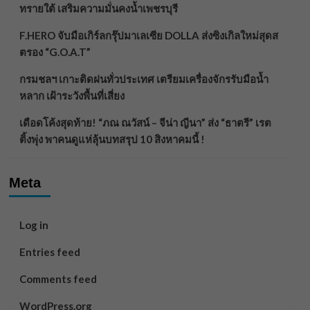
ทรายใต้ เสริมความมั่นคงน้ำเพชรบุรี
F.HERO จับมือเกิร์ลกรุ๊ปมาเลเซีย DOLLA ส่งซิงเกิลใหม่สุดส
ตรอง “G.O.A.T”
กรมชลฯ เกาะติดฝนทั่วประเทศ เตรียมเครื่องจักรรับมือน้ำ
หลาก เฝ้าระวังพื้นที่เสี่ยง
เดือดโค้งสุดท้าย! “ภณ ณวัสน์ – จีน่า ญีนา” ส่ง “ธาตรี” เรต
ติ้งพุ่ง พาคนดูแห่ลุ้นบทสรุป 10 สิงหาคมนี้ !
Meta
Log in
Entries feed
Comments feed
WordPress.org