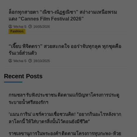
ล็อกทุกสายตา “ณิชา-ณัฏฐณิชา” สง่างามเหนือพรม
แดง “Cannes Film Festival 2026”
Wichai S
16/05/2026
Fashion
“เจี๊ยบ พิจิตตรา” สวยสะกดใจ ออร่าจับทุกลุค ทุกชุดคือ
รันเวย์ส่วนตัว
Wichai S
18/10/2025
Recent Posts
กรมชลฯ รับฟังประชาชน ติดตามแก้ปัญหาโครงการประตู
ระบายน้ำศรีสองรักฯ
‘แมน การิน’ แชร์ความเชื่อชวนคิด! “อยากกินอะไรหลังจาก
ลาโลกนี้ ให้ใส่บาตรสิ่งนั้นไว้ตอนยังมีชีวิต”
ราชเลขานุการในพระองค์ฯ ติดตามโครงการหุบกะพง–ห้วย