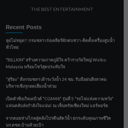
THE BEST ENTERTAINMENT
Recent Posts
ลุยไม่หยุด!! กรมชลฯ เร่งเคลียร์ผักตบชวา-ติดตั้งเครื่องสูบน้ำ
ทั่วไทย
“BILLKIN” สร้างความภาคภูมิใจ คว้ารางวัลใหญ่ Weibo
Malaysia พร้อมโชว์สุดประทับใจ
“สุริยะ” สั่งกรมชลฯ เฝ้าระวังน้ำ 24 ชม. รับมือฝนสิงหาคม
บริหารเชิงรุกลดเสี่ยงน้ำท่วม
เปิดตัวซิงเกิลเดบิวต์ “CGM48” รุ่นที่ 5 “รถไฟแห่งความหวัง”
แฟนคลับส่งกำลังใจแน่น! ณ เซ็นทรัลเชียงใหม่ แอร์พอร์ต
จากดอยห่างไกลสู่คลังโปรตีนสัตว์น้ำ ยกระดับคุณภาพชีวิต
นร.ตชด.บ้านห้วยเป้า