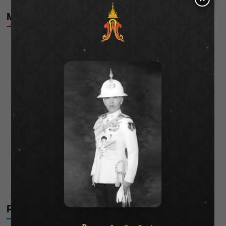
More Stories
Esports
ไพน์เฮิร์สท จัด “LADY SOCIETY 2025” ศึกโปรกอล์ฟ
สาว ต.ค. นี้
Parnicha Sasookjit
11/09/2025
Esports
ปิดสนาม! การแข่งขันฟุตบอล และประกวดเชียร์ลีดเดอร์
ครั้งที่ 12 “Jungceylon Junior Soccer 2025”
Bentleyyapa
30/08/2025
Esports
“ปูเป้-ผักขม” ร่วมล่าแชมป์การ์ดเกมเอเชีย “Grand
Asia Open 2025 Final”
Parnicha Sasookjit
14/08/2025
Recent Posts