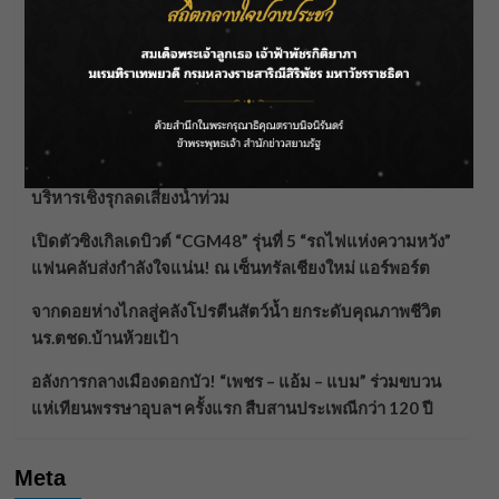
ลุยไม่หยุด!! กรมชลฯ เร่งเคลียร์ผักตบชวา-ติดตั้งเครื่องสูบ
น้ำทั่วไทย
“BILLKIN” สร้างความภาคภูมิใจ คว้ารางวัลใหญ่ Weibo
Malaysia พร้อมโชว์สุดประทับใจ
“สุริยะ” สั่งกรมชลฯ เฝ้าระวังน้ำ 24 ชม. รับมือฝนสิงหาคม
บริหารเชิงรุกลดเสี่ยงน้ำท่วม
เปิดตัวซิงเกิลเดบิวต์ “CGM48” รุ่นที่ 5 “รถไฟแห่งความหวัง”
แฟนคลับส่งกำลังใจแน่น! ณ เซ็นทรัลเชียงใหม่ แอร์พอร์ต
จากดอยห่างไกลสู่คลังโปรตีนสัตว์น้ำ ยกระดับคุณภาพชีวิต
นร.ตชด.บ้านห้วยเป้า
อลังการกลางเมืองดอกบัว! “เพชร – แอ้ม – แบม” ร่วมขบวน
แห่เทียนพรรษาอุบลฯ ครั้งแรก สืบสานประเพณีกว่า 120 ปี
Meta