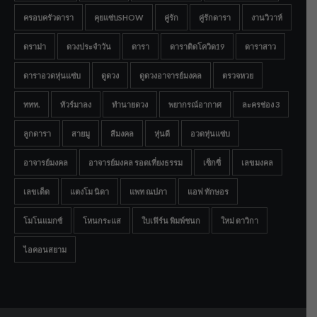
ครอบครัวดารา
คุยแซ่บSHOW
คู่รัก
คู่รักดารา
งานวิวาห์
ดราม่า
ดวงประจำวัน
ดารา
ดาราติดโควิด19
ดาราสาว
ดาราอวดหุ่นแซ่บ
ดูดวง
ดูดวงอาจารย์มงคล
ตรวจหวย
ททท.
ทัวร์มาลง
ทำนายดวง
พยากรณ์อากาศ
ละครช่อง 3
ลูกดารา
สายมู
สีมงคล
หุ่นดี
อวดหุ่นแซ่บ
อาจารย์มงคล
อาจารย์มงคล รอดเที่ยงธรรม
เซ็กซี่
เลขมงคล
เลขเด็ด
แตงโม นิดา
แพท ณปภา
แอฟ ทักษอร
โมโนแมกซ์
โหนกระแส
ใบเฟิร์น พิมพ์ชนก
ใหม่ ดาวิกา
ไอคอนสยาม