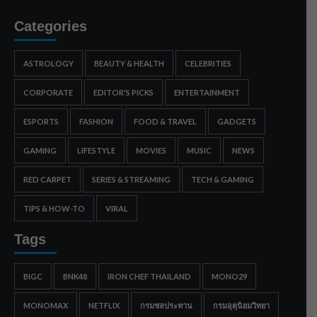
Categories
ASTROLOGY
BEAUTY & HEALTH
CELEBRITIES
CORPORATE
EDITOR'S PICKS
ENTERTAINMENT
ESPORTS
FASHION
FOOD & TRAVEL
GADGETS
GAMING
LIFESTYLE
MOVIES
MUSIC
NEWS
RED CARPET
SERIES & STREAMING
TECH & GAMING
TIPS & HOW-TO
VIRAL
Tags
BIGC
BNK48
IRON CHEF THAILAND
MONO29
MONOMAX
NETFLIX
กรมชลประทาน
กรมอุตุนิยมวิทยา