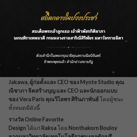
การตัดสินผลการแข่งขันนั้นได้รับเกียรติจากคณะ
กรรมการผู้ทรงคุณวุฒิซึ่งประกอบด้วย
นายก
สมาคมอุตสาหกรรมฟอกหนังไทย คุณสุวัชชัย วง
เจริญสิน, ผู้ก่อตั้ง Jakawa Leather คุณ Tee
Jakawa, ผู้ก่อตั้งและ CEO ของ Mynte Studio คุณ
ณิชาภา จิตสร้างบุญ และ CEO และนักออกแบบ
ของ Vera Paris คุณวิไลพร ศิรินภาพันธ์
โดยผู้ชนะ
ทั้งหมดมีดังนี้
รางวัล Online Favorite
Design
ได้แก่
Raksa
โดย
Nonthakorn Bouloy
จากมหาวิทยาลัยเทคโนโลยีราชมงคลธัญบุรี