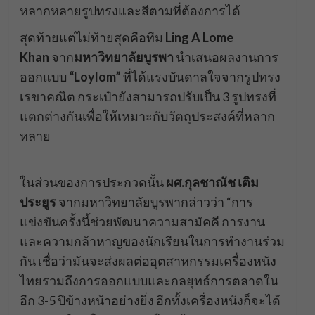
หลากหลายรูปทรงและสีตามที่ต้องการได้
สุดท้ายแต่ไม่ท้ายสุดคือทีม
Ling A Lome
Khan
จาก
มหาวิทยาลัยบูรพา
นำเสนอผลงานการ
ออกแบบ
“Loylom”
ที่ได้แรงบันดาลใจจากรูปทรง
เรขาคณิต กระเป๋ายังสามารถปรับเป็น 3 รูปทรงที่
แตกต่างกันเพื่อให้เหมาะกับวัตถุประสงค์ที่หลาก
หลาย
ในส่วนของการประกวดนั้น
ผศ.กุลชาณัช เติม
ประยูร
จากมหาวิทยาลัยบูรพากล่าวว่า “การ
แข่งขันครั้งนี้ช่วยพัฒนาความสามัคคี การงาน
และความกล้าหาญของนักเรียนในการทำงานร่วม
กัน เชื่อว่ามันจะส่งผลต่ออุตสาหกรรมเครื่องหนัง
ไทยรวมถึงการออกแบบและกลยุทธ์การตลาดใน
อีก 3-5 ปีข้างหน้าอย่างยิ่ง อีกทั้งเครื่องหนังก็จะได้