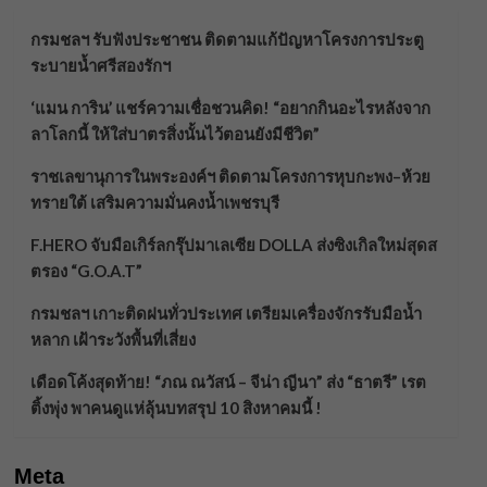
กรมชลฯ รับฟังประชาชน ติดตามแก้ปัญหาโครงการประตู
ระบายน้ำศรีสองรักฯ
‘แมน การิน’ แชร์ความเชื่อชวนคิด! “อยากกินอะไรหลังจาก
ลาโลกนี้ ให้ใส่บาตรสิ่งนั้นไว้ตอนยังมีชีวิต”
ราชเลขานุการในพระองค์ฯ ติดตามโครงการหุบกะพง–ห้วย
ทรายใต้ เสริมความมั่นคงน้ำเพชรบุรี
F.HERO จับมือเกิร์ลกรุ๊ปมาเลเซีย DOLLA ส่งซิงเกิลใหม่สุดส
ตรอง “G.O.A.T”
กรมชลฯ เกาะติดฝนทั่วประเทศ เตรียมเครื่องจักรรับมือน้ำ
หลาก เฝ้าระวังพื้นที่เสี่ยง
เดือดโค้งสุดท้าย! “ภณ ณวัสน์ – จีน่า ญีนา” ส่ง “ธาตรี” เรต
ติ้งพุ่ง พาคนดูแห่ลุ้นบทสรุป 10 สิงหาคมนี้ !
Meta