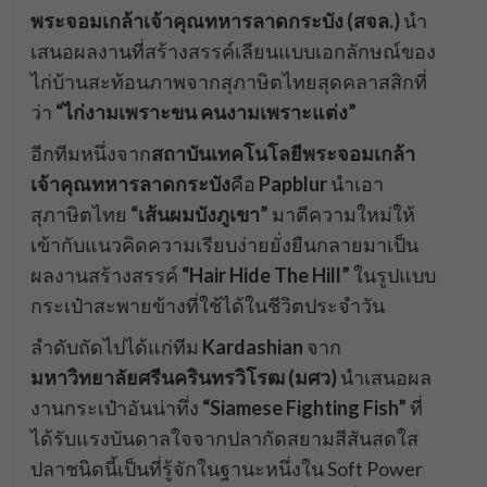
พระจอมเกล้าเจ้าคุณทหารลาดกระบัง (สจล.)
นำ
เสนอผลงานที่สร้างสรรค์เลียนแบบเอกลักษณ์ของ
ไก่บ้านสะท้อนภาพจากสุภาษิตไทยสุดคลาสสิกที่
ว่า
“ไก่งามเพราะขน คนงามเพราะแต่ง”
อีกทีมหนึ่งจาก
สถาบันเทคโนโลยีพระจอมเกล้า
เจ้าคุณทหารลาดกระบัง
คือ
Papblur
นำเอา
สุภาษิตไทย
“เส้นผมบังภูเขา”
มาตีความใหม่ให้
เข้ากับแนวคิดความเรียบง่ายยั่งยืนกลายมาเป็น
ผลงานสร้างสรรค์
“Hair Hide The Hill”
ในรูปแบบ
กระเป๋าสะพายข้างที่ใช้ได้ในชีวิตประจำวัน
ลำดับถัดไปได้แก่ทีม
Kardashian
จาก
มหาวิทยาลัยศรีนครินทรวิโรฒ (มศว)
นำเสนอผล
งานกระเป๋าอันน่าทึ่ง
“Siamese Fighting Fish”
ที่
ได้รับแรงบันดาลใจจากปลากัดสยามสีสันสดใส
ปลาชนิดนี้เป็นที่รู้จักในฐานะหนึ่งใน Soft Power