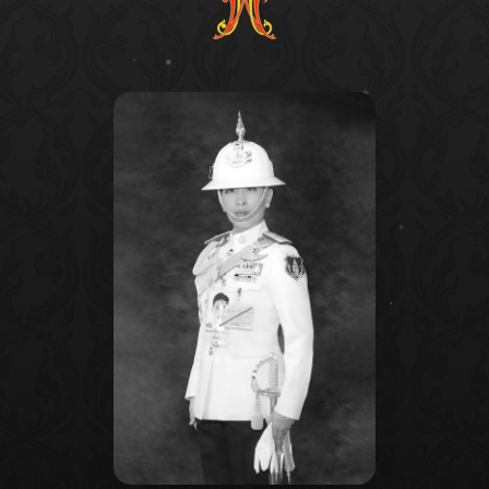
รางวัลรองชนะเลิศอันดับ 1 ทีม Grey Scale จาก
มหาวิทยาลัยบูรพา