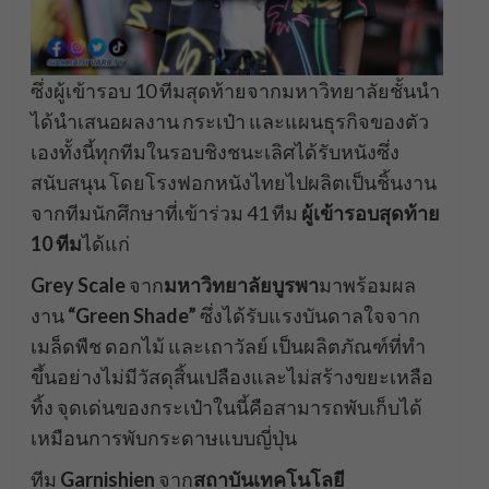
ซึ่งผู้เข้ารอบ 10 ทีมสุดท้ายจากมหาวิทยาลัยชั้นนำ
ได้นำเสนอผลงาน กระเป๋า และแผนธุรกิจของตัว
เองทั้งนี้ทุกทีมในรอบชิงชนะเลิศได้รับหนังซึ่ง
สนับสนุน โดยโรงฟอกหนังไทยไปผลิตเป็นชิ้นงาน
จากทีมนักศึกษาที่เข้าร่วม 41 ทีม
ผู้เข้ารอบสุดท้าย
10 ทีม
ได้แก่
Grey Scale
จาก
มหาวิทยาลัยบูรพา
มาพร้อมผล
งาน
“Green Shade”
ซึ่งได้รับแรงบันดาลใจจาก
เมล็ดพืช ดอกไม้ และเถาวัลย์ เป็นผลิตภัณฑ์ที่ทำ
ขึ้นอย่างไม่มีวัสดุสิ้นเปลืองและไม่สร้างขยะเหลือ
ทิ้ง จุดเด่นของกระเป๋าในนี้คือสามารถพับเก็บได้
เหมือนการพับกระดาษแบบญี่ปุ่น
ทีม
Garnishien
จาก
สถาบันเทคโนโลยี