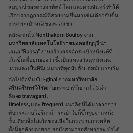
สมบูรณ์ของดวงอาทิตย์ โลก และดวงจันทร์ ทำให้
เกิดปรากฏการณ์ที่สวยงามขึ้นมา เช่นเดียวกับชิ้น
งานกระเป๋าหนังของพวกเขา
หลังจากนั้น
Nonthakorn Bouloy
จาก
มหาวิทยาลัยเทคโนโลยีราชมงคลธัญบุรี
นำ
เสนอ
“Raksa”
งานสร้างสรรค์กระเป๋าหนังแท้ที่
เกิดขึ้นเพื่อยกย่องวัวซึ่งเป็นแหล่งวัสดุหนังแห่ง
แรกและเป็นที่นิยมมากที่สุดนับตั้งแต่สมัยแรกเริ่ม
ต่อไปคือทีม
Ori-ginal
จาก
มหาวิทยาลัย
ศรีนครินทรวิโรฒ
กับกระเป๋าที่นิยามไว้ 3 คำ
คือ
extravagant,
timeless,
และ
frequent
แนวคิดนี้ได้มาจากการ
พับกระดาษโอริกามิ กระเป๋าใบนี้ขึ้นรูปจากหนัง
ชิ้นเดียวจึงไม่เกิดของเสียในกระบวนการผลิต
ทั้งนี้ลูกค้าของพวกเธอยังสามารถสั่งทำกระเป๋าได้