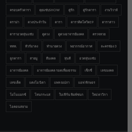
ครอบครัวดารา
คุยแซ่บSHOW
คู่รัก
คู่รักดารา
งานวิวาห์
ดราม่า
ดวงประจำวัน
ดารา
ดาราติดโควิด19
ดาราสาว
ดาราอวดหุ่นแซ่บ
ดูดวง
ดูดวงอาจารย์มงคล
ตรวจหวย
ททท.
ทัวร์มาลง
ทำนายดวง
พยากรณ์อากาศ
ละครช่อง 3
ลูกดารา
สายมู
สีมงคล
หุ่นดี
อวดหุ่นแซ่บ
อาจารย์มงคล
อาจารย์มงคล รอดเที่ยงธรรม
เซ็กซี่
เลขมงคล
เลขเด็ด
แตงโม นิดา
แพท ณปภา
แอฟ ทักษอร
โมโนแมกซ์
โหนกระแส
ใบเฟิร์น พิมพ์ชนก
ใหม่ ดาวิกา
ไอคอนสยาม