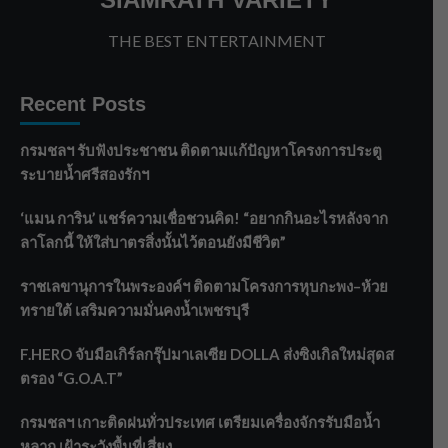
THE BEST ENTERTAINMENT
Recent Posts
กรมชลฯ รับฟังประชาชน ติดตามแก้ปัญหาโครงการประตู
ระบายน้ำศรีสองรักฯ
‘แมน การิน’ แชร์ความเชื่อชวนคิด! “อยากกินอะไรหลังจาก
ลาโลกนี้ ให้ใส่บาตรสิ่งนั้นไว้ตอนยังมีชีวิต”
ราชเลขานุการในพระองค์ฯ ติดตามโครงการหุบกะพง–ห้วย
ทรายใต้ เสริมความมั่นคงน้ำเพชรบุรี
F.HERO จับมือเกิร์ลกรุ๊ปมาเลเซีย DOLLA ส่งซิงเกิลใหม่สุดส
ตรอง “G.O.A.T”
กรมชลฯ เกาะติดฝนทั่วประเทศ เตรียมเครื่องจักรรับมือน้ำ
หลาก เฝ้าระวังพื้นที่เสี่ยง