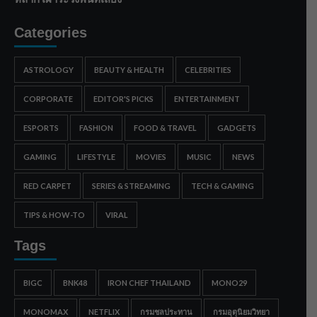
Categories
ASTROLOGY
BEAUTY & HEALTH
CELEBRITIES
CORPORATE
EDITOR'S PICKS
ENTERTAINMENT
ESPORTS
FASHION
FOOD & TRAVEL
GADGETS
GAMING
LIFESTYLE
MOVIES
MUSIC
NEWS
RED CARPET
SERIES & STREAMING
TECH & GAMING
TIPS & HOW-TO
VIRAL
Tags
BIGC
BNK48
IRON CHEF THAILAND
MONO29
MONOMAX
NETFLIX
กรมชลประทาน
กรมอุตุนิยมวิทยา