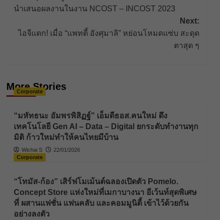
navigation
นำเสนอผลงานในงาน NCOST – INCOST 2023
Next:
ไอจีแตก! เมื่อ “แพทตี้ อังศุมาลิ” หย่อนโหมดแซ่บ สะดุด
ตาสุด ๆ
More Stories
Corporate
“มหัทธนะ อัมพรพิสิฏฐ์” เอ็มดีธอส.คนใหม่ ดึง
เทคโนโลยี Gen AI – Data – Digital ยกระดับทำงานทุก
มิติ ก้าวใหม่ทำให้คนไทยมีบ้าน
Wichai S
22/01/2026
Corporate
“โทมัส-ก้อง” เสิร์ฟโมเม้นต์ฉลองเปิดตัว Pomelo.
Concept Store แห่งใหม่ที่เมกาบางนา อีเว้นท์สุดพิเศษ
ที่ ผสานแฟชั่น แฟนคลับ และคอมมูนิตี้ เข้าไว้ด้วยกัน
อย่างลงตัว