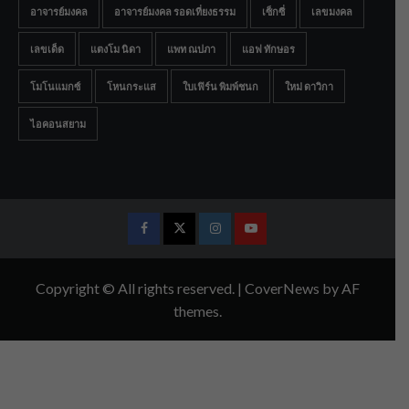
อาจารย์มงคล
อาจารย์มงคล รอดเที่ยงธรรม
เซ็กซี่
เลขมงคล
เลขเด็ด
แตงโม นิดา
แพท ณปภา
แอฟ ทักษอร
โมโนแมกซ์
โหนกระแส
ใบเฟิร์น พิมพ์ชนก
ใหม่ ดาวิกา
ไอคอนสยาม
Facebook
Twitter
Instagram
Youtube
Copyright © All rights reserved.
|
CoverNews
by AF
themes.