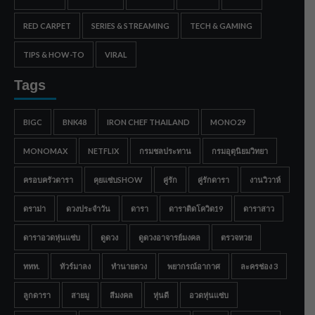
RED CARPET
SERIES & STREAMING
TECH & GAMING
TIPS & HOW-TO
VIRAL
Tags
BIGC
BNK48
IRON CHEF THAILAND
MONO29
MONOMAX
NETFLIX
กรมชลประทาน
กรมอุตุนิยมวิทยา
ครอบครัวดารา
คุยแซ่บSHOW
คู่รัก
คู่รักดารา
งานวิวาห์
ดราม่า
ดวงประจำวัน
ดารา
ดาราติดโควิด19
ดาราสาว
ดาราอวดหุ่นแซ่บ
ดูดวง
ดูดวงอาจารย์มงคล
ตรวจหวย
ททท.
ทัวร์มาลง
ทำนายดวง
พยากรณ์อากาศ
ละครช่อง 3
ลูกดารา
สายมู
สีมงคล
หุ่นดี
อวดหุ่นแซ่บ