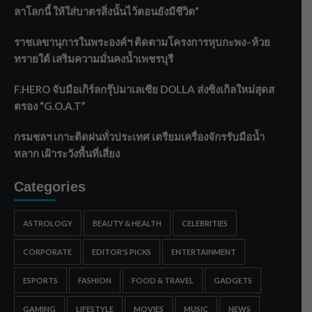
ลาโลกนี้ ให้ใส่บาตรสิ่งนั้นไว้ตอนยังมีชีวิต”
ราชเลขานุการในพระองค์ฯ ติดตามโครงการหุบกะพง–ห้วย
ทรายใต้ เสริมความมั่นคงน้ำเพชรบุรี
F.HERO จับมือเกิร์ลกรุ๊ปมาเลเซีย DOLLA ส่งซิงเกิลใหม่สุดส
ตรอง “G.O.A.T”
กรมชลฯ เกาะติดฝนทั่วประเทศ เตรียมเครื่องจักรรับมือน้ำ
หลาก เฝ้าระวังพื้นที่เสี่ยง
Categories
ASTROLOGY
BEAUTY & HEALTH
CELEBRITIES
CORPORATE
EDITOR'S PICKS
ENTERTAINMENT
ESPORTS
FASHION
FOOD & TRAVEL
GADGETS
GAMING
LIFESTYLE
MOVIES
MUSIC
NEWS