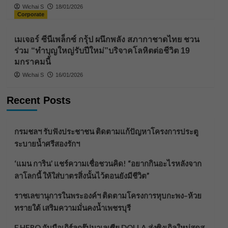
Wichai S
18/01/2026
Corporate
เมเจอร์ ซีนีเพล็กซ์ กรุ้ป ผนึกพลัง สภากาชาดไทย ชวน
ร่วม “ทำบุญใหญ่รับปีใหม่”บริจาคโลหิตต่อชีวิต 19
มกราคมนี้
Wichai S
16/01/2026
Recent Posts
กรมชลฯ รับฟังประชาชน ติดตามแก้ปัญหาโครงการประตู
ระบายน้ำศรีสองรักฯ
‘แมน การิน’ แชร์ความเชื่อชวนคิด! “อยากกินอะไรหลังจาก
ลาโลกนี้ ให้ใส่บาตรสิ่งนั้นไว้ตอนยังมีชีวิต”
ราชเลขานุการในพระองค์ฯ ติดตามโครงการหุบกะพง–ห้วย
ทรายใต้ เสริมความมั่นคงน้ำเพชรบุรี
F.HERO จับมือเกิร์ลกรุ๊ปมาเลเซีย DOLLA ส่งซิงเกิลใหม่สุดส