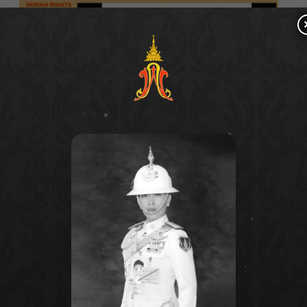
ปราชญ์ เกิดไพโรจน์ ผู้อำนวยการด้านความยั่งยืน
ภูมิภาคเอเชีย บริษัทไทยยูเนี่ยนกรุ๊ปจำกัด
(มหาชน)
บริษัทอาหารทะเลรายใหญ่ระดับโลก ที่
มีแผนการปรับอุตสาหกรรมอาหารทะเลผ่าน
Seachange แผนการปรับรูปแบบในอุตสาหกรรม
อาหารทะเล โดยจะใช้เงินลงทุนจากกำไรในปี
2022 กว่า 7.2 พันล้านบาทเพื่อความยั่งยืนในอีก 8
ปีข้างหน้า สำหรับเป้าหมาย 2 ประการ คือ ประการ
แรกเพื่อผู้คน ที่มุ่งเน้นสิทธิมนุษยชนและสิทธิ