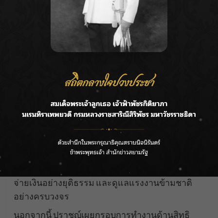
แรงงาน สุขภาพและความเป็นอยู่ที่ดีของพนักงาน
และประการที่สองเพื่อโลก ที่มุ่งเน้นการ
เคลื่อนไหวทางภูมิอากาศ ความหลากหลายทาง
ชีวภาพโดยเฉพาะทางทะเล และเศรษฐกิจ
หมุนเวียน ซึ่งประเด็นทั้งสองนี้ถูกแบ่งออกมาเป็น
ภารกิจที่สำคัญของบริษัท 11 ข้อ เช่น จัดหาแหล่ง
วัตถุดิบอย่างมีความรับผิดชอบ (Responsible
Sourcing) ทั้งเรือประมงและฟาร์มอาหารทะเล
ภายในปี 2023 ให้ผู้หญิงมีตำแหน่งผู้จัดการถึง
50% ภายในปี 2023 หรือจะปล่อยมลพิษสุทธิเป็น
ศูนย์ภายในปี 2050 เป็นต้น นอกจากนี้ ซัพพลาย
เชนของบริษัทมีจรรยาบรรณและหลักปฏิบัติ เช่น
ไม่มีการบังคับใช้แรงงาน ไม่มีการใช้แรงงานเด็ก
จ่ายเงินอย่างยุติธรรม และดูแลแรงงานข้ามชาติ
อย่างครบวงจร
นอกจากนี้ ปราชญ์เผยกรอบการทำงานด้านสิทธิ