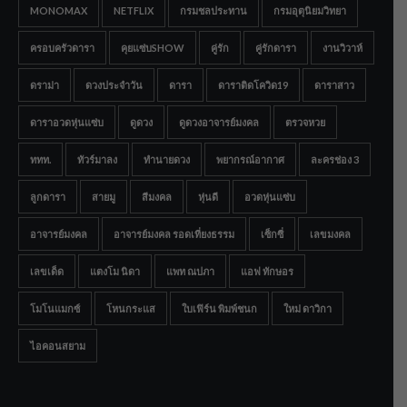
MONOMAX
NETFLIX
กรมชลประทาน
กรมอุตุนิยมวิทยา
ครอบครัวดารา
คุยแซ่บSHOW
คู่รัก
คู่รักดารา
งานวิวาห์
ดราม่า
ดวงประจำวัน
ดารา
ดาราติดโควิด19
ดาราสาว
ดาราอวดหุ่นแซ่บ
ดูดวง
ดูดวงอาจารย์มงคล
ตรวจหวย
ททท.
ทัวร์มาลง
ทำนายดวง
พยากรณ์อากาศ
ละครช่อง 3
ลูกดารา
สายมู
สีมงคล
หุ่นดี
อวดหุ่นแซ่บ
อาจารย์มงคล
อาจารย์มงคล รอดเที่ยงธรรม
เซ็กซี่
เลขมงคล
เลขเด็ด
แตงโม นิดา
แพท ณปภา
แอฟ ทักษอร
โมโนแมกซ์
โหนกระแส
ใบเฟิร์น พิมพ์ชนก
ใหม่ ดาวิกา
ไอคอนสยาม