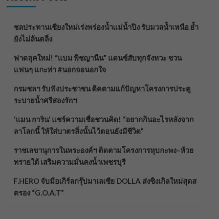
ชลประทานเชียงใหม่เร่งพร่องน้ำแม่น้ำปิง รับมวลน้ำเหนือ ย้ำ
ยังไม่ล้นตลิ่ง
ฟาดลุคใหม่! “แบม พิชญานิน” แดนซ์สับทุกจังหวะ ชวน
แฟนๆ แกะท่า #นอกจอนอกใจ
กรมชลฯ รับฟังประชาชน ติดตามแก้ปัญหาโครงการประตู
ระบายน้ำศรีสองรักฯ
‘แมน การิน’ แชร์ความเชื่อชวนคิด! “อยากกินอะไรหลังจาก
ลาโลกนี้ ให้ใส่บาตรสิ่งนั้นไว้ตอนยังมีชีวิต”
ราชเลขานุการในพระองค์ฯ ติดตามโครงการหุบกะพง–ห้วย
ทรายใต้ เสริมความมั่นคงน้ำเพชรบุรี
F.HERO จับมือเกิร์ลกรุ๊ปมาเลเซีย DOLLA ส่งซิงเกิลใหม่สุดส
ตรอง “G.O.A.T”