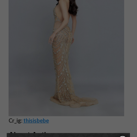
Cr_ig:
thisisbebe
About Author