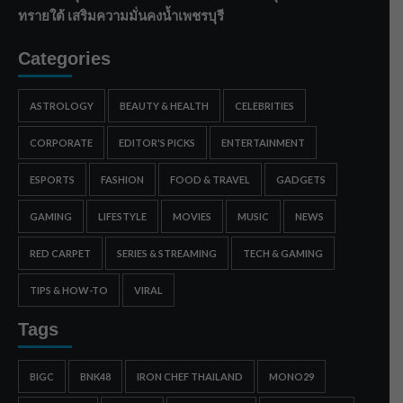
ทรายใต้ เสริมความมั่นคงน้ำเพชรบุรี
Categories
ASTROLOGY
BEAUTY & HEALTH
CELEBRITIES
CORPORATE
EDITOR'S PICKS
ENTERTAINMENT
ESPORTS
FASHION
FOOD & TRAVEL
GADGETS
GAMING
LIFESTYLE
MOVIES
MUSIC
NEWS
RED CARPET
SERIES & STREAMING
TECH & GAMING
TIPS & HOW-TO
VIRAL
Tags
BIGC
BNK48
IRON CHEF THAILAND
MONO29