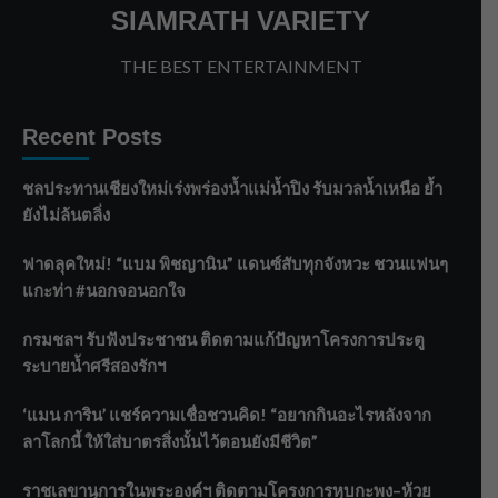
SIAMRATH VARIETY
THE BEST ENTERTAINMENT
Recent Posts
ชลประทานเชียงใหม่เร่งพร่องน้ำแม่น้ำปิง รับมวลน้ำเหนือ ย้ำ
ยังไม่ล้นตลิ่ง
ฟาดลุคใหม่! “แบม พิชญานิน” แดนซ์สับทุกจังหวะ ชวนแฟนๆ
แกะท่า #นอกจอนอกใจ
กรมชลฯ รับฟังประชาชน ติดตามแก้ปัญหาโครงการประตู
ระบายน้ำศรีสองรักฯ
‘แมน การิน’ แชร์ความเชื่อชวนคิด! “อยากกินอะไรหลังจาก
ลาโลกนี้ ให้ใส่บาตรสิ่งนั้นไว้ตอนยังมีชีวิต”
ราชเลขานุการในพระองค์ฯ ติดตามโครงการหุบกะพง–ห้วย