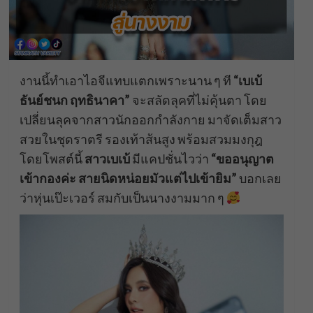
งานนี้ทำเอาไอจีแทบแตกเพราะนาน ๆ ที
“เบเบ้
ธันย์ชนก ฤทธินาคา”
จะสลัดลุคที่ไม่คุ้นตา โดย
เปลี่ยนลุคจากสาวนักออกกำลังกาย มาจัดเต็มสาว
สวยในชุดราตรี รองเท้าส้นสูง พร้อมสวมมงกุฎ
โดยโพสต์นี้
สาวเบเบ้
มีแคปชั่นไวว่า
“ขออนุญาต
เข้ากองค่ะ สายนิดหน่อยมัวแต่ไปเข้ายิม”
บอกเลย
ว่าหุ่นเป๊ะเวอร์ สมกับเป็นนางงามมาก ๆ