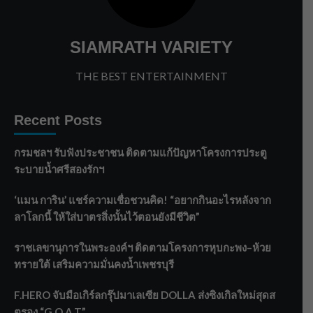
SIAMRATH VARIETY
THE BEST ENTERTAINMENT
Recent Posts
กรมชลฯ รับฟังประชาชน ติดตามแก้ปัญหาโครงการประตู
ระบายน้ำศรีสองรักฯ
‘แมน การิน’ แชร์ความเชื่อชวนคิด! “อยากกินอะไรหลังจาก
ลาโลกนี้ ให้ใส่บาตรสิ่งนั้นไว้ตอนยังมีชีวิต”
ราชเลขานุการในพระองค์ฯ ติดตามโครงการหุบกะพง–ห้วย
ทรายใต้ เสริมความมั่นคงน้ำเพชรบุรี
F.HERO จับมือเกิร์ลกรุ๊ปมาเลเซีย DOLLA ส่งซิงเกิลใหม่สุดส
ตรอง “G.O.A.T”