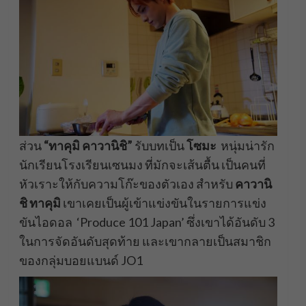
ส่วน
“ทาคุมิ คาวานิชิ”
รับบทเป็น
โซมะ
หนุ่มน่ารัก
นักเรียนโรงเรียนเซนมง ที่มักจะเส้นตื้น เป็นคนที่
หัวเราะให้กับความโก๊ะของตัวเอง สำหรับ
คาวานิ
ชิ ทาคุมิ
เขาเคยเป็นผู้เข้าแข่งขันในรายการแข่ง
ขันไอดอล ‘Produce 101 Japan’ ซึ่งเขาได้อันดับ 3
ในการจัดอันดับสุดท้าย และเขากลายเป็นสมาชิก
ของกลุ่มบอยแบนด์ JO1