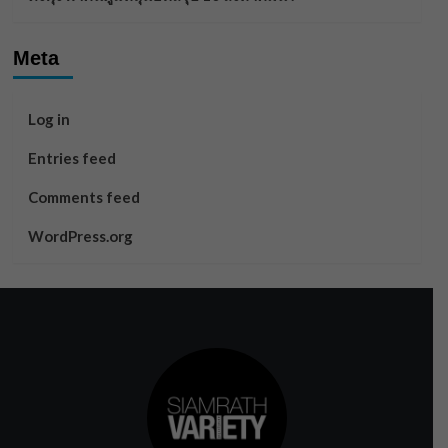
Meta
Log in
Entries feed
Comments feed
WordPress.org