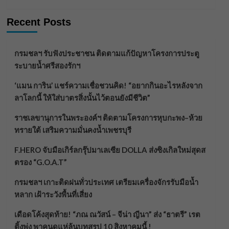
Recent Posts
กรมชลฯ รับฟังประชาชน ติดตามแก้ปัญหาโครงการประตู
ระบายน้ำศรีสองรักฯ
‘แมน การิน’ แชร์ความเชื่อชวนคิด! “อยากกินอะไรหลังจาก
ลาโลกนี้ ให้ใส่บาตรสิ่งนั้นไว้ตอนยังมีชีวิต”
ราชเลขานุการในพระองค์ฯ ติดตามโครงการหุบกะพง–ห้วย
ทรายใต้ เสริมความมั่นคงน้ำเพชรบุรี
F.HERO จับมือเกิร์ลกรุ๊ปมาเลเซีย DOLLA ส่งซิงเกิลใหม่สุดส
ตรอง “G.O.A.T”
กรมชลฯ เกาะติดฝนทั่วประเทศ เตรียมเครื่องจักรรับมือน้ำ
หลาก เฝ้าระวังพื้นที่เสี่ยง
เดือดโค้งสุดท้าย! “ภณ ณวัสน์ – จีน่า ญีนา” ส่ง “ธาตรี” เรต
ติ้งพุ่ง พาคนดูแห่ลุ้นบทสรุป 10 สิงหาคมนี้ !