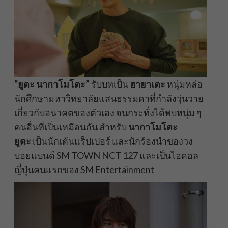
“ยูตะ นากาโมโตะ”
รับบทเป็น
ฮายาเตะ
หนุ่มหล่อ
นักศึกษามหาวิทยาลัยแสนธรรมดาที่กำลังวุ่นวาย
เกี่ยวกับอนาคตของตัวเอง จนกระทั่งได้พบหนุ่ม ๆ
คนอื่นที่เปิ่นเหมือนกัน สำหรับ
นากาโมโตะ
ยูตะ
เป็นนักเต้นแร็ปเปอร์ และนักร้องนำของวง
บอยแบนด์ SM TOWN NCT 127 และเป็นไอดอล
ญี่ปุ่นคนแรกของ SM Entertainment