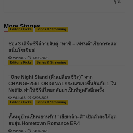
ๆ นี้
More Stories
Editor's Picks
Series & Streaming
ช่อง 3 เสิร์ฟซีรีส์วายจับคู่ “ทาฆิ – เฟรนด์”เรียกกระแส
สนั่นโซเชียล!
Wichai S
13/05/2026
Editor's Picks
Series & Streaming
“One Night Stand (คืนเปลี่ยนชีวิต)” จาก
CHANGE2561 ORIGINALกระแสแรงขึ้นอันดับ 1 ใน
Netflix ทำให้ซีรีส์ไทยกลับมาเป็นที่พูดถึงอีกครั้ง
Wichai S
02/05/2026
Editor's Picks
Series & Streaming
ทั้งหมู่บ้านเป็นพยานรัก! “เฮียเกล้า–ศิ” เปิดตัวสะใภ้สุด
อบอุ่น Hometown Romance EP.4
Wichai S
24/04/2026