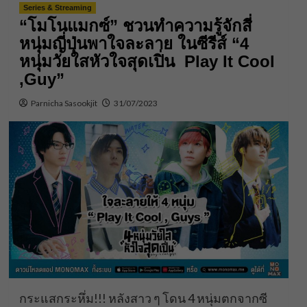
Series & Streaming
“โมโนแมกซ์” ชวนทำความรู้จักสี่
หนุ่มญี่ปุ่นพาใจละลาย ในซีรีส์ “4
หนุ่มวัยใสหัวใจสุดเปิ่น Play It Cool
,Guy”
Parnicha Sasookjit
31/07/2023
กระแสกระหึ่ม!!! หลังสาว ๆ โดน 4 หนุ่มตกจากซี