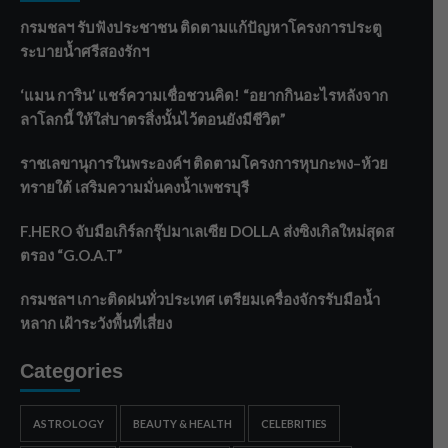
กรมชลฯ รับฟังประชาชน ติดตามแก้ปัญหาโครงการประตู
ระบายน้ำศรีสองรักฯ
‘แมน การิน’ แชร์ความเชื่อชวนคิด! “อยากกินอะไรหลังจาก
ลาโลกนี้ ให้ใส่บาตรสิ่งนั้นไว้ตอนยังมีชีวิต”
ราชเลขานุการในพระองค์ฯ ติดตามโครงการหุบกะพง–ห้วย
ทรายใต้ เสริมความมั่นคงน้ำเพชรบุรี
F.HERO จับมือเกิร์ลกรุ๊ปมาเลเซีย DOLLA ส่งซิงเกิลใหม่สุดส
ตรอง “G.O.A.T”
กรมชลฯ เกาะติดฝนทั่วประเทศ เตรียมเครื่องจักรรับมือน้ำ
หลาก เฝ้าระวังพื้นที่เสี่ยง
Categories
ASTROLOGY
BEAUTY & HEALTH
CELEBRITIES