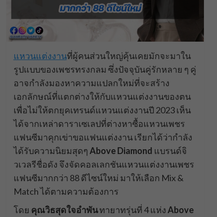
แหวนแต่งงาน
ที่ผู้คนส่วนใหญ่คุ้นเคยมักจะมาใน
รูปแบบของเพชรทรงกลม ซึ่งปัจจุบันคู่รักหลาย ๆ คู่
อาจกำลังมองหาความแปลกใหม่ที่จะสร้าง
เอกลักษณ์ที่แตกต่างให้กับแหวนแต่งงานของตน
เพื่อไม่ให้ตกยุคเทรนด์แหวนแต่งงานปี 2023 เห็น
ได้จากเหล่าดาราเซเลปที่ต่างหาซื้อแหวนเพชร
แฟนซีมาคุกเข่าขอแฟนแต่งงาน เรียกได้ว่ากำลัง
ได้รับความนิยมสุดๆ
Above Diamond
แบรนด์จิ
วเวลรีชื่อดัง จึงจัดคอลเลกชันแหวนแต่งงานเพชร
แฟนซีมากกว่า 88 ดีไซน์ใหม่ มาให้เลือก Mix &
Match ได้ตามความต้องการ
โดย
คุณวิธสุดใจอำพัน
ทายาทรุ่นที่ 4 แห่ง
Above