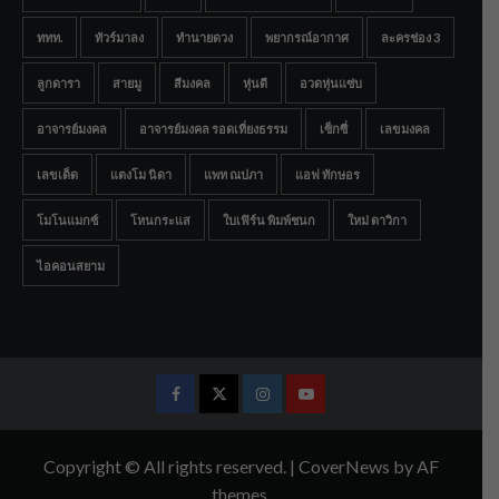
ททท.
ทัวร์มาลง
ทำนายดวง
พยากรณ์อากาศ
ละครช่อง 3
ลูกดารา
สายมู
สีมงคล
หุ่นดี
อวดหุ่นแซ่บ
อาจารย์มงคล
อาจารย์มงคล รอดเที่ยงธรรม
เซ็กซี่
เลขมงคล
เลขเด็ด
แตงโม นิดา
แพท ณปภา
แอฟ ทักษอร
โมโนแมกซ์
โหนกระแส
ใบเฟิร์น พิมพ์ชนก
ใหม่ ดาวิกา
ไอคอนสยาม
Facebook
Twitter
Instagram
Youtube
Copyright © All rights reserved.
|
CoverNews
by AF
themes.