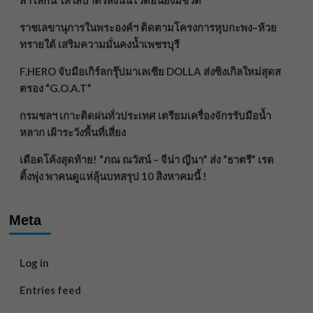
ลาโลกนี้ ให้ใส่บาตรสิ่งนั้นไว้ตอนยังมีชีวิต”
ราชเลขานุการในพระองค์ฯ ติดตามโครงการหุบกะพง–ห้วย
ทรายใต้ เสริมความมั่นคงน้ำเพชรบุรี
F.HERO จับมือเกิร์ลกรุ๊ปมาเลเซีย DOLLA ส่งซิงเกิลใหม่สุดส
ตรอง “G.O.A.T”
กรมชลฯ เกาะติดฝนทั่วประเทศ เตรียมเครื่องจักรรับมือน้ำ
หลาก เฝ้าระวังพื้นที่เสี่ยง
เดือดโค้งสุดท้าย! “ภณ ณวัสน์ – จีน่า ญีนา” ส่ง “ธาตรี” เรต
ติ้งพุ่ง พาคนดูแห่ลุ้นบทสรุป 10 สิงหาคมนี้ !
Meta
Log in
Entries feed