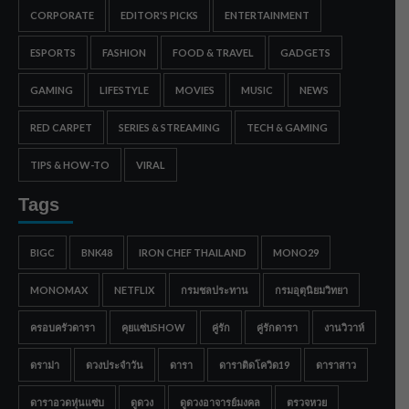
CORPORATE
EDITOR'S PICKS
ENTERTAINMENT
ESPORTS
FASHION
FOOD & TRAVEL
GADGETS
GAMING
LIFESTYLE
MOVIES
MUSIC
NEWS
RED CARPET
SERIES & STREAMING
TECH & GAMING
TIPS & HOW-TO
VIRAL
Tags
BIGC
BNK48
IRON CHEF THAILAND
MONO29
MONOMAX
NETFLIX
กรมชลประทาน
กรมอุตุนิยมวิทยา
ครอบครัวดารา
คุยแซ่บSHOW
คู่รัก
คู่รักดารา
งานวิวาห์
ดราม่า
ดวงประจำวัน
ดารา
ดาราติดโควิด19
ดาราสาว
ดาราอวดหุ่นแซ่บ
ดูดวง
ดูดวงอาจารย์มงคล
ตรวจหวย