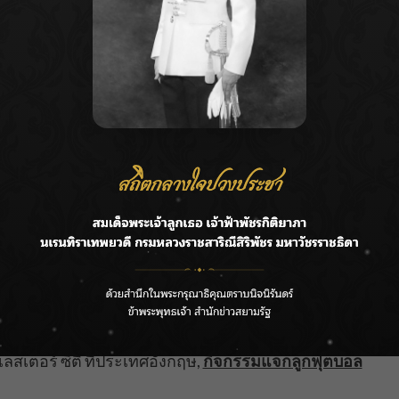
สเตอร์ ซิตี้ ยังมีกิจกรรมที่น่าสนใจที่จัดขึ้นเป็นพิเศษ
27 กรกฎาคมนี้ ภายใต้ชื่อ
LCFC LIVE กิจกรรมแฟน
LBERT
ซึ่งเริ่มไปแล้วตั้งแต่วันที่ 17 กรกฎาคม ที่ผ่านมาไป
งเลสเตอร์ ซิตี้ ได้ตามล่าหาฟิลเบิร์ต ฟ็อกซ์ มาสคอต
บ QR Code ทั้งหมด 30 QR Code ตามจุดต่างๆ ทั้งหมด 5
พิเศษมากมายจากทางสโมสรฯ โดยมีรางวัลใหญ่เป็นตั๋ว
เตอร์ ซิตี้ ที่ประเทศอังกฤษ,
กิจกรรมแจกลูกฟุตบอล