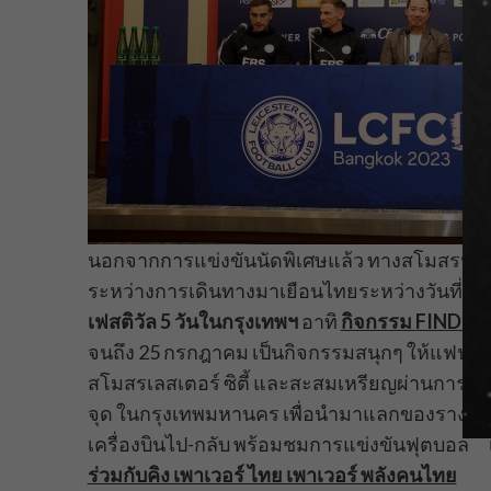
นอกจากการแข่งขันนัดพิเศษแล้ว ทางสโมสรฟุตบอลเล
ระหว่างการเดินทางมาเยือนไทยระหว่างวันที่ 21-
เฟสติวัล 5 วันในกรุงเทพฯ
อาทิ
กิจกรรม
FIND FI
จนถึง 25 กรกฎาคม เป็นกิจกรรมสนุกๆ ให้แฟนๆ ขอ
สโมสรเลสเตอร์ ซิตี้ และสะสมเหรียญผ่านการเก็
จุด ในกรุงเทพมหานคร เพื่อนำมาแลกของรางวัล
เครื่องบินไป-กลับ พร้อมชมการแข่งขันฟุตบอล เลส
ร่วมกับคิง เพาเวอร์ ไทย เพาเวอร์ พลังคนไทย