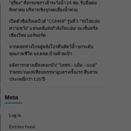
“สุริยะ” สั่งกรมชลฯ เฝ้าระวังน้ำ 24 ชม. รับมือฝน
สิงหาคม บริหารเชิงรุกลดเสี่ยงน้ำท่วม
เปิดตัวซิงเกิลเดบิวต์ “CGM48” รุ่นที่ 5 “รถไฟแห่ง
ความหวัง” แฟนคลับส่งกำลังใจแน่น! ณ เซ็นทรัล
เชียงใหม่ แอร์พอร์ต
จากดอยห่างไกลสู่คลังโปรตีนสัตว์น้ำ ยกระดับ
คุณภาพชีวิต นร.ตชด.บ้านห้วยเป้า
อลังการกลางเมืองดอกบัว! “เพชร – แอ้ม – แบม”
ร่วมขบวนแห่เทียนพรรษาอุบลฯ ครั้งแรก สืบสาน
ประเพณีกว่า 120 ปี
Meta
Log in
Entries feed