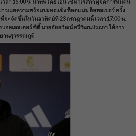
เวลา 15:00 น. นำทัพโดย เอ็นโซ มาเรสก้า ผู้จัดการทีมคน
่าวเผยความพร้อมปะทะแข้ง ท็อตแน่ม ฮ็อทสเปอร์ ครั้ง
จะจัดขึ้นในวันอาทิตย์ที่ 23 กรกฎาคมนี้ เวลา 17:00 น.
เลสเตอร์ ซิตี้ นายอัยยวัฒน์ ศรีวัฒนประภา ให้การ
ศยานสุวรรณภูมิ