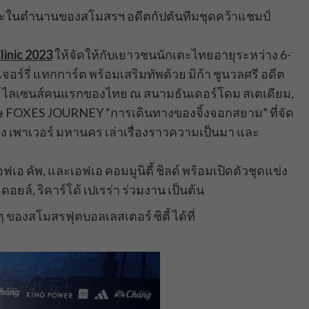
ะในตำนานของสโมสรฯ อดีตกัปตันทีมชุดคว้าแชมป์
linic 2023
ให้จัดให้กับเยาวชนนักเตะไทยอายุระหว่าง 6-
เจอร์รี่ แทกการ์ต พร้อมเสริมทัพด้วย มิก้า ชูนวลศรี อดีต
เอ ไลเซนส์คนแรกของไทย ณ สนามธันเดอร์โดม สเตเดียม,
ษ FOXES JOURNEY “การเดินทางของจิ้งจอกสยาม” ที่จัด
กคิง เพาเวอร์ มหานคร เล่าเรื่องราวความเป็นมา และ
อฟเอ คัพ, และเอฟเอ คอมมูนิตี้ ชิลด์ พร้อมเปิดตัวชุดแข่ง
 ดอยล์, ริคาร์โด้ เปเรร่า ร่วมงาน เป็นต้น
องสโมสรฟุตบอลเลสเตอร์ ซิตี้ ได้ที่