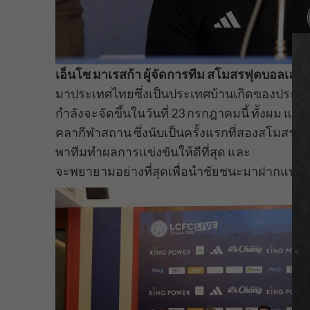
เอ็นโซ มาเรสก้า ผู้จัดการทีม สโมสรฟุตบอลเลสเตอ
มาประเทศไทยซึ่งเป็นประเทศบ้านเกิดของประธานส
กำลังจะจัดขึ้นในวันที่ 23 กรกฎาคมนี้ ทั้งผม และ
คลากีฬาสถาน ซึ่งนับเป็นครั้งแรกที่สองสโมสรฟุ
พาทีมทำผลการแข่งขันให้ดีที่สุด และ
จะพยายามอย่างที่สุดเพื่อนำชัยชนะมาฝากแฟนๆ ขอ