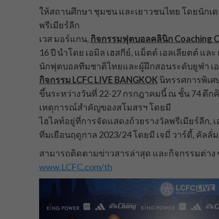
ให้สถานศึกษา ชุมชน และเยาวชนไทย โดยนักเต
พรีเมียร์ลีก
เวส มอร์แกน,
กิจกรรมฟุตบอลคลินิก
Coaching C
16 ปี นำโดย เอมิล เฮสกีย์, แม็ตต์ เอลเลียตต์ และ 
นักฟุตบอลทีมชาติไทยและผู้ฝึกสอนระดับยูฟ่า 
กิจกรรม
LCFC LIVE BANGKOK
นิทรรศการพิเศ
ขึ้นระหว่างวันที่ 22-27 กรกฎาคมนี้ ณ ชั้น 74 ตึ
เหตุการณ์สำคัญของสโมสรฯ โดยมี
ไฮไลท์อยู่ที่การจัดแสดงถ้วยรางวัลพรีเมียร์ลีก, เ
ทีมเยือนฤดูกาล 2023/24 โดยมี เจมี่ วาร์ดี้, คัลลั่ม
สามารถติดตามข่าวสารล่าสุด และกิจกรรมต่าง ๆ ข
www.LCFC.com/th