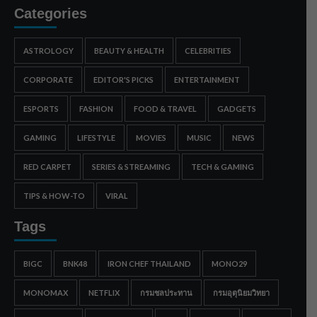
Categories
ASTROLOGY
BEAUTY & HEALTH
CELEBRITIES
CORPORATE
EDITOR'S PICKS
ENTERTAINMENT
ESPORTS
FASHION
FOOD & TRAVEL
GADGETS
GAMING
LIFESTYLE
MOVIES
MUSIC
NEWS
RED CARPET
SERIES & STREAMING
TECH & GAMING
TIPS & HOW-TO
VIRAL
Tags
BIGC
BNK48
IRON CHEF THAILAND
MONO29
MONOMAX
NETFLIX
กรมชลประทาน
กรมอุตุนิยมวิทยา