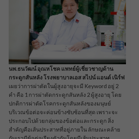
นพ.ธนวัฒน์ อุณหโชค แพทย์ผู้เชี่ยวชาญด้าน
กระดูกสันหลัง โรงพยาบาลเอส สไปน์ แอนด์ เนิร์ฟ
เผยว่าการผ่าตัดในผู้สูงอายุจะมี Keyword อยู่ 2
คำ คือ 1 การผ่าตัดกระดูกสันหลัง 2 ผู้สูงอายุ โดย
ปกติการผ่าตัดโรคกระดูกสันหลังของมนุษย์
บริเวณข้อต่อจะค่อนข้างซับซ้อนที่สุด เพราะจะ
ประกอบไปด้วยกลุ่มของข้อต่อและกระดูก สิ่ง
สำคัญคือเส้นประสาทที่อยู่ภายใน ลักษณะคล้าย
กับเรามีข้อต่อเรียงตัวกันโดยมีเส้นประสาท