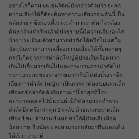
อย่างไรก็ตาม นพ.ธนวัฒน์ ยังกล่าวด้วยว่า จะลด
ความเสี่ยงได้ก็ต้องค้นหาความเสี่ยงก่อน อันนี้เป็น
หลักง่าย ๆ ซึ่งก่อนที่เราจะทำการผ่าตัด ก็จะต้อง
ค้นหาว่าแท้จริงแล้วผู้ป่วยรายนี้มีความเสี่ยงอะไร
บ้าง ประเมินแล้วสามารถผ่าตัดได้หรือไม่ แต่ใน
ปัจจุบันเราสามารถเลี่ยงความเสี่ยงได้ ซึ่งหลายๆ
กรณีเกิดจากการผ่าตัดใหญ่ ผู้ป่วยเสียเลือดมาก
เกินไป เจ็บมากเกินไป และกระบวนการผ่าตัดไป
รบกวนระบบของร่างกายมากเกินไป ดังนั้นเราจึง
เลี่ยงการผ่าตัดใหญ่ มาเป็นการผ่าตัดแบบแผลเล็ก
เพื่อลดข้อจำกัดดังที่กล่าวมานี้ ล่าสุดที่โรง
พยาบาลเอส สไปน์ แอนด์ เนิร์ฟ สามารถทำการ
ผ่าตัดยึดตรึงกระดูก 1 ระดับ ด้วยแผลขนาดเล็ก
เพียง 1 ซม. จำนวน 4 แผล ทำให้ผู้ป่วยเสียเลือด
น้อย บาดเจ็บน้อย และสามารถกลับมายืนและเดิน
ได้เร็วกว่าปกติ