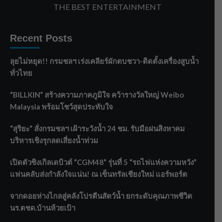
THE BEST ENTERTAINMENT
Recent Posts
ลุยไม่หยุด!! กรมชลฯ เร่งเคลียร์ผักตบชวา-ติดตั้งเครื่องสูบน้ำ
ทั่วไทย
“BILLKIN” สร้างความภาคภูมิใจ คว้ารางวัลใหญ่ Weibo
Malaysia พร้อมโชว์สุดประทับใจ
“สุริยะ” สั่งกรมชลฯ เฝ้าระวังน้ำ 24 ชม. รับมือฝนสิงหาคม
บริหารเชิงรุกลดเสี่ยงน้ำท่วม
เปิดตัวซิงเกิลเดบิวต์ “CGM48” รุ่นที่ 5 “รถไฟแห่งความหวัง”
แฟนคลับส่งกำลังใจแน่น! ณ เซ็นทรัลเชียงใหม่ แอร์พอร์ต
จากดอยห่างไกลสู่คลังโปรตีนสัตว์น้ำ ยกระดับคุณภาพชีวิต
นร.ตชด.บ้านห้วยเป้า