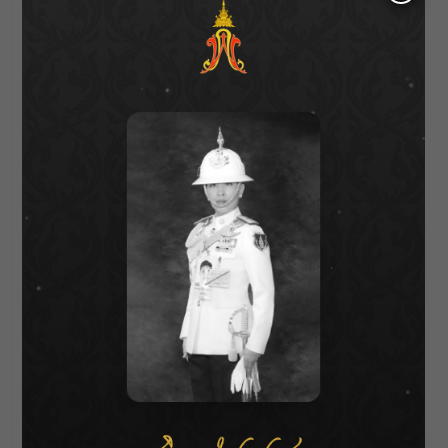
สามารถกลับมายืน-เดินได้หลังจากทำการรักษา
ไปแล้ว 1-2 วัน การใช้ยาควบคุมความเจ็บปวดก็จะ
น้อยกว่าหรือแทบไม่ต้องใช้เลย ผู้ป่วยสามารถฟื้น
ตัวได้เร็วกว่า ดังนั้นนอกจากจะย่นระยะเวลาใน
การนอนโรงพยาบาลแล้ว ยังลดโอกาสในการ
นอนติดเตียงนานๆ ลงได้ เพราะผู้ป่วยที่เป็นกลุ่มผู้
สูงอายุมักจะมีปัญหาเกี่ยวกับเรื่องระบบทางเดิน
หายใจ ทำให้ถุงลมในปอดไหลเวียนไม่สะดวก เกิด
ภาวะปอดแฟบ และอาจเกิดปอดติดเชื้อตามมา ดัง
นั้นการผ่าตัดแบบแผลเล็กจึงตอบโจทย์ผู้ป่วยกลุ่ม
ผู้สูงอายุได้เป็นอย่างดี เพราะเมื่อแผลเล็ก การฟื้น
ตัวจะเร็วกว่า ความเสี่ยงที่จะเกิดโรคแทรกซ้อน
ดังที่กล่าวมาก็จะลดลงด้วยเช่นกัน