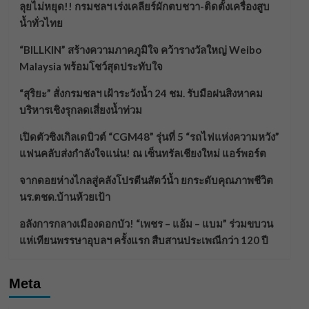
ลุยไม่หยุด!! กรมชลฯ เร่งเคลียร์ผักตบชวา-ติดตั้งเครื่องสูบ
น้ำทั่วไทย
“BILLKIN” สร้างความภาคภูมิใจ คว้ารางวัลใหญ่ Weibo
Malaysia พร้อมโชว์สุดประทับใจ
“สุริยะ” สั่งกรมชลฯ เฝ้าระวังน้ำ 24 ชม. รับมือฝนสิงหาคม
บริหารเชิงรุกลดเสี่ยงน้ำท่วม
เปิดตัวซิงเกิลเดบิวต์ “CGM48” รุ่นที่ 5 “รถไฟแห่งความหวัง”
แฟนคลับส่งกำลังใจแน่น! ณ เซ็นทรัลเชียงใหม่ แอร์พอร์ต
จากดอยห่างไกลสู่คลังโปรตีนสัตว์น้ำ ยกระดับคุณภาพชีวิต
นร.ตชด.บ้านห้วยเป้า
อลังการกลางเมืองดอกบัว! “เพชร – แอ้ม – แบม” ร่วมขบวน
แห่เทียนพรรษาอุบลฯ ครั้งแรก สืบสานประเพณีกว่า 120 ปี
Meta