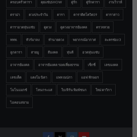
ครอบครัวดารา
คุยแซ่บSHOW
คู่รัก
คู่รักดารา
งานวิวาห์
ดราม่า
ดวงประจำวัน
ดารา
ดาราติดโควิด19
ดาราสาว
ดาราอวดหุ่นแซ่บ
ดูดวง
ดูดวงอาจารย์มงคล
ตรวจหวย
ททท.
ทัวร์มาลง
ทำนายดวง
พยากรณ์อากาศ
ละครช่อง 3
ลูกดารา
สายมู
สีมงคล
หุ่นดี
อวดหุ่นแซ่บ
อาจารย์มงคล
อาจารย์มงคล รอดเที่ยงธรรม
เซ็กซี่
เลขมงคล
เลขเด็ด
แตงโม นิดา
แพท ณปภา
แอฟ ทักษอร
โมโนแมกซ์
โหนกระแส
ใบเฟิร์น พิมพ์ชนก
ใหม่ ดาวิกา
ไอคอนสยาม