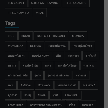
RED CARPET
SERIES & STREAMING
TECH & GAMING
TIPS & HOW-TO
VIRAL
Tags
BIGC
BNK48
IRON CHEF THAILAND
MONO29
MONOMAX
NETFLIX
กรมชลประทาน
กรมอุตุนิยมวิทยา
ครอบครัวดารา
คุยแซ่บSHOW
คู่รัก
คู่รักดารา
งานวิวาห์
ดราม่า
ดวงประจำวัน
ดารา
ดาราติดโควิด19
ดาราสาว
ดาราอวดหุ่นแซ่บ
ดูดวง
ดูดวงอาจารย์มงคล
ตรวจหวย
ททท.
ทัวร์มาลง
ทำนายดวง
พยากรณ์อากาศ
ละครช่อง 3
ลูกดารา
สายมู
สีมงคล
หุ่นดี
อวดหุ่นแซ่บ
อาจารย์มงคล
อาจารย์มงคล รอดเที่ยงธรรม
เซ็กซี่
เลขมงคล