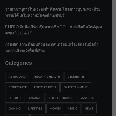
ราชเลขานุการในพระองค์ฯ ติดตามโครงการหุบกะพง–ห้วย
ทรายใต้ เสริมความมั่นคงน้ำเพชรบุรี
F.HERO จับมือเกิร์ลกรุ๊ปมาเลเซีย DOLLA ส่งซิงเกิลใหม่สุดส
ตรอง “G.O.A.T”
กรมชลฯ เกาะติดฝนทั่วประเทศ เตรียมเครื่องจักรรับมือน้ำ
หลาก เฝ้าระวังพื้นที่เสี่ยง
Categories
ASTROLOGY
BEAUTY & HEALTH
CELEBRITIES
CORPORATE
EDITOR'S PICKS
ENTERTAINMENT
ESPORTS
FASHION
FOOD & TRAVEL
GADGETS
GAMING
LIFESTYLE
MOVIES
MUSIC
NEWS