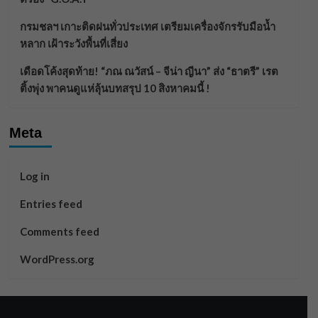
กรมชลฯ เกาะติดฝนทั่วประเทศ เตรียมเครื่องจักรรับมือน้ำ
หลาก เฝ้าระวังพื้นที่เสี่ยง
เดือดโค้งสุดท้าย! “ภณ ณวัสน์ – จีน่า ญีนา” ส่ง “ธาตรี” เรต
ติ้งพุ่ง พาคนดูแห่ลุ้นบทสรุป 10 สิงหาคมนี้ !
Meta
Log in
Entries feed
Comments feed
WordPress.org