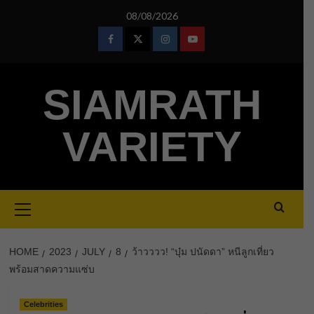
Skip
08/08/2026
to
content
Facebook
Twitter
Instagram
Youtube
SIAMRATH
VARIETY
Primary
Menu
HOME
2023
JULY
8
ว้าวววว! “บุ๋ม ปนัดดา” หนีลูกเที่ยว
พร้อมสาดความแซ่บ
Celebrities