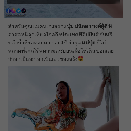
สำหรับคุณแม่คนเก่งอย่าง
บุ๋ม ปนัดดา วงศ์ผู้ดี
ที่
ล่าสุดหนีลูกเที่ยวไกลถึงประเทศฟิลิปปินส์ กับทริ
ปดำน้ำที่รอคอยมากว่า 4 ปี ล่าสุด
แม่บุ๋ม
ก็ไม่
พลาดที่จะเสิร์ฟความแซ่บบนเรือให้เห็น บอกเลย
ว่าอกเป็นอกเอวเป็นเอวของจริง