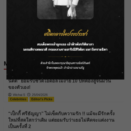
Post
Previous:
เตรียมเปิด “โลกใบใหม่” ของ “มะเดี่ยว ชูเกียรติ” ใน
navigation
“MONDO รัก | โพสต์ | ลบ | ลืม”
Next:
ดวงประจำวันอาทิตย์ที่ 9 กรกฎาคม พ.ศ.2566
More Stories
Celebrities
Editor's Picks
นัตตี้” ยอมรับชีวิตไอดอลไม่ง่าย 10 ปีที่ต้องสู้จนมีวัน
ของตัวเอง!
Wichai S
25/04/2026
Celebrities
Editor's Picks
“เป็กกี้ ศรีธัญญา” ไม่เข็ดกับความรัก !! แม้จะมีรักครั้ง
ใหม่ที่สดใสกว่าเดิม แต่ยอมรับว่าเธอไม่คิดจะแต่งงาน
เป็นครั้งที่ 2