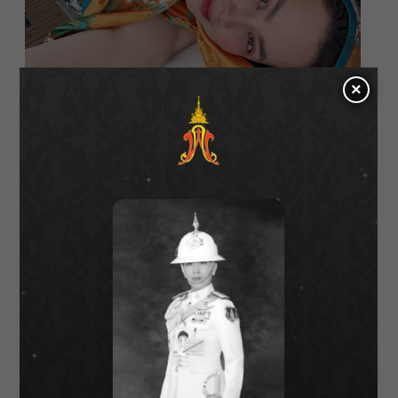
×
Cr_ig:
boompanadda
About Author
Bentleyyapa
See author's posts