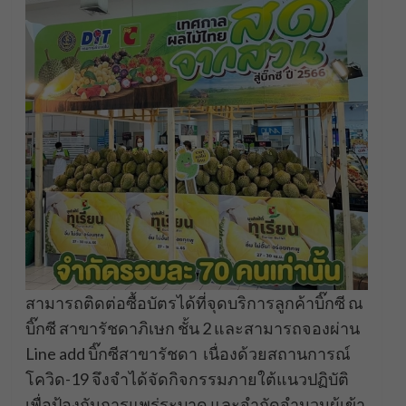
สามารถติดต่อซื้อบัตรได้ที่จุดบริการลูกค้าบิ๊กซี ณ
บิ๊กซี สาขารัชดาภิเษก ชั้น 2 และสามารถจองผ่าน
Line add บิ๊กซีสาขารัชดา เนื่องด้วยสถานการณ์
โควิด-19 จึงจำได้จัดกิจกรรมภายใต้แนวปฏิบัติ
เพื่อป้องกันการแพร่ระบาด และจำกัดจำนวนผู้เข้า