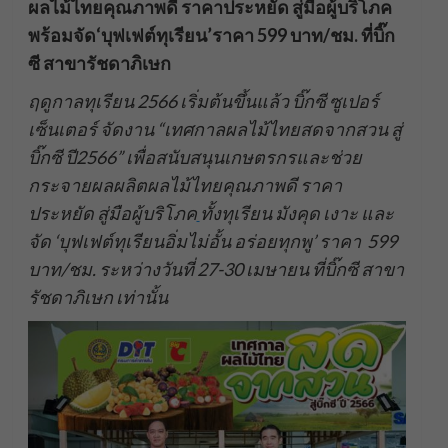
ผลไม้ไทยคุณภาพดี ราคาประหยัด สู่มือผู้บริโภค
พร้อมจัด‘บุฟเฟต์ทุเรียน’ราคา 599 บาท/ชม. ที่บิ๊ก
ซี สาขารัชดาภิเษก
ฤดูกาลทุเรียน 2566 เริ่มต้นขึ้นแล้ว บิ๊กซี ซูเปอร์
เซ็นเตอร์ จัดงาน “เทศกาลผลไม้ไทยสดจากสวน สู่
บิ๊กซี ปี2566” เพื่อสนับสนุนเกษตรกรและช่วย
กระจายผลผลิตผลไม้ไทยคุณภาพดี ราคา
ประหยัด สู่มือผู้บริโภค
ทั้งทุเรียน มังคุด เงาะ และ
จัด ‘บุฟเฟต์ทุเรียนอิ่มไม่อั้น อร่อยทุกพู’ ราคา 599
บาท/ชม. ระหว่างวันที่ 27-30 เมษายน ที่บิ๊กซี สาขา
รัชดาภิเษก เท่านั้น