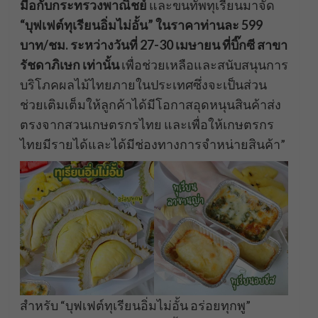
มือกับกระทรวงพาณิชย์
และขนทัพทุเรียนมาจัด
“บุฟเฟต์ทุเรียนอิ่มไม่อั้น” ในราคาท่านละ 599
บาท/ชม. ระหว่างวันที่ 27-30 เมษายน ที่บิ๊กซี สาขา
รัชดาภิเษก เท่านั้น
เพื่อช่วยเหลือและสนับสนุนการ
บริโภคผลไม้ไทยภายในประเทศซึ่งจะเป็นส่วน
ช่วยเติมเต็มให้ลูกค้าได้มีโอกาสอุดหนุนสินค้าส่ง
ตรงจากสวนเกษตรกรไทย และเพื่อให้เกษตรกร
ไทยมีรายได้และได้มีช่องทางการจำหน่ายสินค้า”
สำหรับ “บุฟเฟต์ทุเรียนอิ่มไม่อั้น อร่อยทุกพู”