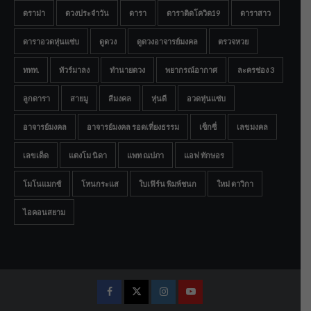
ดราม่า
ดวงประจำวัน
ดารา
ดาราติดโควิด19
ดาราสาว
ดาราอวดหุ่นแซ่บ
ดูดวง
ดูดวงอาจารย์มงคล
ตรวจหวย
ททท.
ทัวร์มาลง
ทำนายดวง
พยากรณ์อากาศ
ละครช่อง 3
ลูกดารา
สายมู
สีมงคล
หุ่นดี
อวดหุ่นแซ่บ
อาจารย์มงคล
อาจารย์มงคล รอดเที่ยงธรรม
เซ็กซี่
เลขมงคล
เลขเด็ด
แตงโม นิดา
แพท ณปภา
แอฟ ทักษอร
โมโนแมกซ์
โหนกระแส
ใบเฟิร์น พิมพ์ชนก
ใหม่ ดาวิกา
ไอคอนสยาม
Facebook
Twitter
Instagram
Youtube