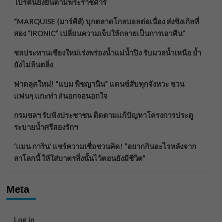
โปรตีนยั่งยืนตามพระราชดำริ
“MARQUISE (มาร์คีส์) บุกตลาดโกลบอลต่อเนื่อง ส่งซิงเกิลที่
สอง “IRONIC” เปลี่ยนความเจ็บให้กลายเป็นการเอาคืน”
ชลประทานเชียงใหม่เร่งพร่องน้ำแม่น้ำปิง รับมวลน้ำเหนือ ย้ำ
ยังไม่ล้นตลิ่ง
ฟาดลุคใหม่! “แบม พิชญานิน” แดนซ์สับทุกจังหวะ ชวน
แฟนๆ แกะท่า #นอกจอนอกใจ
กรมชลฯ รับฟังประชาชน ติดตามแก้ปัญหาโครงการประตู
ระบายน้ำศรีสองรักฯ
‘แมน การิน’ แชร์ความเชื่อชวนคิด! “อยากกินอะไรหลังจาก
ลาโลกนี้ ให้ใส่บาตรสิ่งนั้นไว้ตอนยังมีชีวิต”
Meta
Log in