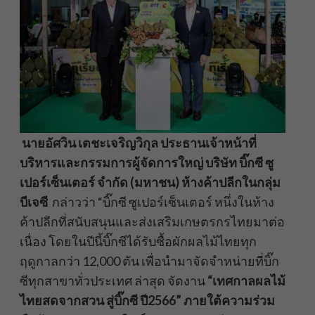
นายอัศวิน เตชะเจริญวิกุล ประธานเจ้าหน้าที่
บริหารและกรรมการผู้จัดการใหญ่ บริษัท บิ๊กซี ซู
เปอร์เซ็นเตอร์ จำกัด (มหาชน) ห้างค้าปลีกในกลุ่ม
บีเจซี
กล่าวว่า “บิ๊กซี ซูเปอร์เซ็นเตอร์ หนึ่งในห้าง
ค้าปลีกที่สนับสนุนและส่งเสริมเกษตรกรไทยมาต่อ
เนื่อง โดยในปีนี้บิ๊กซีได้รับซื้อผักผลไม้ไทยทุก
ฤดูกาลกว่า 12,000 ตัน เพื่อนำมาจัดจำหน่ายที่บิ๊ก
ซีทุกสาขาทั่วประเทศ ล่าสุด จัดงาน
“เทศกาลผลไม้
ไทยสดจากสวน สู่บิ๊กซี ปี2566”
ภายใต้ความร่วม