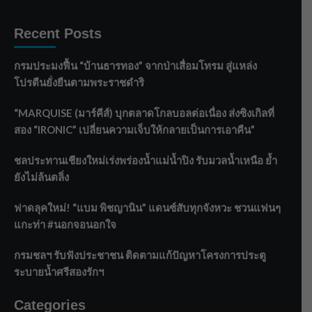
Recent Posts
กรมประมงฟื้น “บ้านธารทอง” จากป่าเสื่อมโทรม สู่แหล่ง
โปรตีนยั่งยืนตามพระราชดำริ
“MARQUISE (มาร์คีส์) บุกตลาดโกลบอลต่อเนื่อง ส่งซิงเกิลที่
สอง “IRONIC” เปลี่ยนความเจ็บให้กลายเป็นการเอาคืน”
ชลประทานเชียงใหม่เร่งพร่องน้ำแม่น้ำปิง รับมวลน้ำเหนือ ย้ำ
ยังไม่ล้นตลิ่ง
ฟาดลุคใหม่! “แบม พิชญานิน” แดนซ์สับทุกจังหวะ ชวนแฟนๆ
แกะท่า #นอกจอนอกใจ
กรมชลฯ รับฟังประชาชน ติดตามแก้ปัญหาโครงการประตู
ระบายน้ำศรีสองรักฯ
Categories