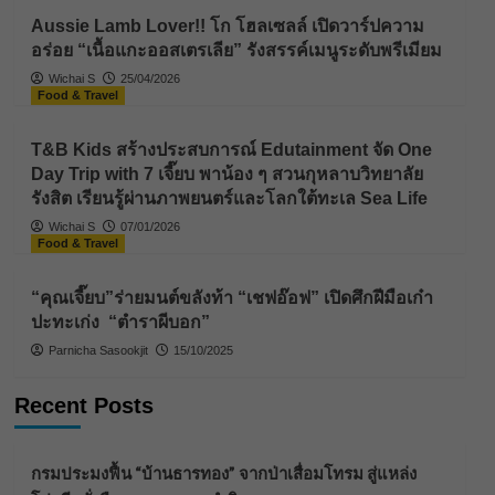
Aussie Lamb Lover!! โก โฮลเซลล์ เปิดวาร์ปความ
อร่อย “เนื้อแกะออสเตรเลีย” รังสรรค์เมนูระดับพรีเมียม
Wichai S
25/04/2026
Food & Travel
T&B Kids สร้างประสบการณ์ Edutainment จัด One
Day Trip with 7 เจี๊ยบ พาน้อง ๆ สวนกุหลาบวิทยาลัย
รังสิต เรียนรู้ผ่านภาพยนตร์และโลกใต้ทะเล Sea Life
Wichai S
07/01/2026
Food & Travel
“คุณเจี๊ยบ”ร่ายมนต์ขลังท้า “เชฟอ๊อฟ” เปิดศึกฝีมือเก๋า
ปะทะเก่ง “ตำราผีบอก”
Parnicha Sasookjit
15/10/2025
Recent Posts
กรมประมงฟื้น “บ้านธารทอง” จากป่าเสื่อมโทรม สู่แหล่ง