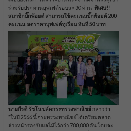
ร่วมรับประทานบุฟเฟต์รอบละ 30 ท่าน
พิเศษ
!!
สมาชิกบิ๊กพ้อยต์ สามารถใช้คะแนนบิ๊กพ้อยต์ 200
คะแนน ลดราคาบุฟเฟต์ทุเรียน ทันที 50 บาท
นายกีรติ รัชโน ปลัดกระทรวงพาณิชย์
กล่าวว่า
“ในปี 2566 นี้ กระทรวงพาณิชย์ได้เตรียมตลาด
ล่วงหน้ารองรับผลไม้ไว้กว่า 700,000 ตัน โดยจะ