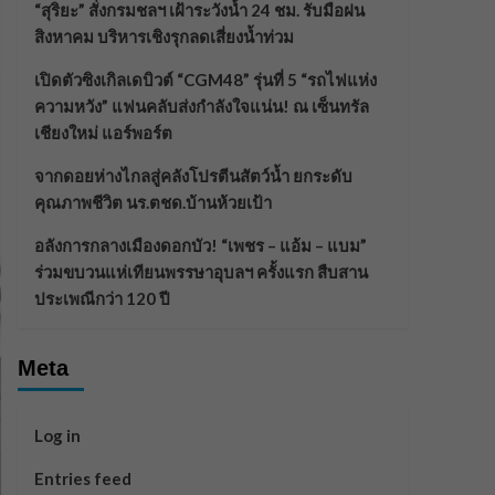
“สุริยะ” สั่งกรมชลฯ เฝ้าระวังน้ำ 24 ชม. รับมือฝน
สิงหาคม บริหารเชิงรุกลดเสี่ยงน้ำท่วม
เปิดตัวซิงเกิลเดบิวต์ “CGM48” รุ่นที่ 5 “รถไฟแห่ง
ความหวัง” แฟนคลับส่งกำลังใจแน่น! ณ เซ็นทรัล
เชียงใหม่ แอร์พอร์ต
จากดอยห่างไกลสู่คลังโปรตีนสัตว์น้ำ ยกระดับ
คุณภาพชีวิต นร.ตชด.บ้านห้วยเป้า
อลังการกลางเมืองดอกบัว! “เพชร – แอ้ม – แบม”
ร่วมขบวนแห่เทียนพรรษาอุบลฯ ครั้งแรก สืบสาน
ประเพณีกว่า 120 ปี
Meta
Log in
Entries feed