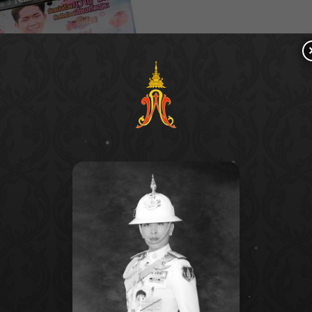
14 เมษายน 2566 จะได้รับรหัสสำหรับทดลองดูโมโนแมกซ์ฟรี
สำหรับใครที่พบเห็นรถโดยสารที่ติดสติ๊กเกอร์ระหว่างการ
บ แชะปั๊บ ลุ้นรับรางวัลทันที”
ได้ทาง
Facebook Fanpage
ันที่ 10-25 เมษายน 2566