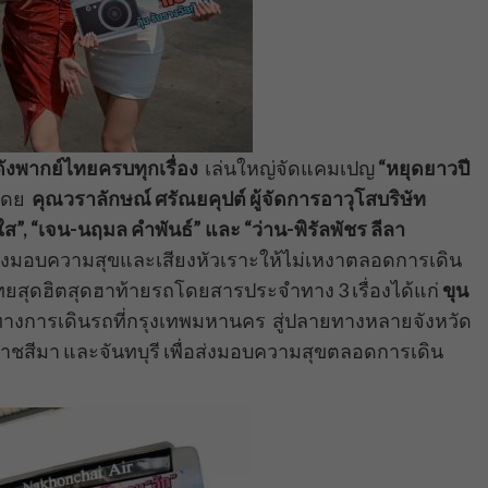
ังพากย์ไทยครบทุกเรื่อง
เล่นใหญ่จัดแคมเปญ
“หยุดยาวปี
โดย
คุณวราลักษณ์ ศรัณยคุปต์ ผู้จัดการอาวุโสบริษัท
ใส”, “เจน-นฤมล คำพันธ์” และ “ว่าน-พิรัลพัชร ลีลา
ส่งมอบความสุขและเสียงหัวเราะให้ไม่เหงาตลอดการเดิน
ไทยสุดฮิตสุดฮาท้ายรถโดยสารประจำทาง 3 เรื่องได้แก่
ขุน
นทางการเดินรถที่กรุงเทพมหานคร สู่ปลายทางหลายจังหวัด
ราชสีมา และจันทบุรี เพื่อส่งมอบความสุขตลอดการเดิน