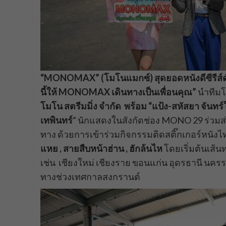
“MONOMAX” (โมโนแมกซ์) สุดยอดหนังดีซีรีส์ด
นี้ให้ MONOMAX เดินทางเป็นเพื่อนคุณ”
นำทีม
โมโน สตรีมมิ่ง จำกัด พร้อม “แป้ง-สหัสยา จันทร์
เทพินทร์
” นักแสดงในสังกัดช่อง MONO 29 ร่วม
ทาง ด้วยการเข้าร่วมกิจกรรมติดสติ๊กเกอร์หนัง
แหย , สายสืบหน้าฮ่าน , ฮักล้นไห
โดยเริ่มต้นเส้
เช่น เชียงใหม่ เชียงราย ขอนแก่น อุดรธานี นคร
ทางช่วงเทศกาลสงกรานต์