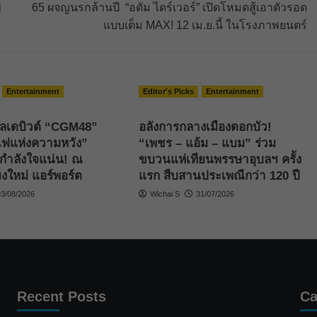
i
65 ผจญนรกล้านปี “อดัม ไดร์เวอร์” เปิดโหมดสู้เอาตัวรอด
แบบเต็ม MAX! 12 เม.ย.นี้ ในโรงภาพยนตร์
Entertainment
Editor's Picks
Entertainment
กิลเดบิวต์ “CGM48”
อลังการกลางเมืองดอกบัว!
รถไฟแห่งความหวัง”
“เพชร – แอ้ม – แบม” ร่วม
กำลังใจแน่น! ณ
ขบวนแห่เทียนพรรษาอุบลฯ ครั้ง
ยงใหม่ แอร์พอร์ต
แรก สืบสานประเพณีกว่า 120 ปี
03/08/2026
Wichai S
31/07/2026
Recent Posts
Ca