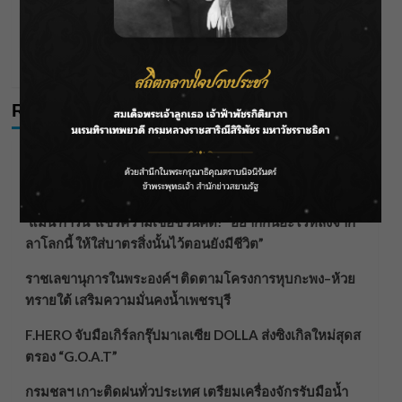
วิวาห์ล่ม “กระติ๊บ ชวัลกร” ประกาศยุติความสัมพันธ์
“ปั่น” ปิดฉากรักเกือบ 15 ปี
tarn
24/01/2026
Recent Posts
กรมชลฯ รับฟังประชาชน ติดตามแก้ปัญหาโครงการประตู
ระบายน้ำศรีสองรักฯ
‘แมน การิน’ แชร์ความเชื่อชวนคิด! “อยากกินอะไรหลังจาก
ลาโลกนี้ ให้ใส่บาตรสิ่งนั้นไว้ตอนยังมีชีวิต”
ราชเลขานุการในพระองค์ฯ ติดตามโครงการหุบกะพง–ห้วย
ทรายใต้ เสริมความมั่นคงน้ำเพชรบุรี
F.HERO จับมือเกิร์ลกรุ๊ปมาเลเซีย DOLLA ส่งซิงเกิลใหม่สุดส
ตรอง “G.O.A.T”
กรมชลฯ เกาะติดฝนทั่วประเทศ เตรียมเครื่องจักรรับมือน้ำ