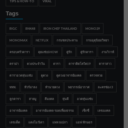
TIPS & HOW-TO
VIRAL
Tags
BIGC
BNK48
IRON CHEF THAILAND
MONO29
MONOMAX
NETFLIX
กรมชลประทาน
กรมอุตุนิยมวิทยา
ครอบครัวดารา
คุยแซ่บSHOW
คู่รัก
คู่รักดารา
งานวิวาห์
ดราม่า
ดวงประจำวัน
ดารา
ดาราติดโควิด19
ดาราสาว
ดาราอวดหุ่นแซ่บ
ดูดวง
ดูดวงอาจารย์มงคล
ตรวจหวย
ททท.
ทัวร์มาลง
ทำนายดวง
พยากรณ์อากาศ
ละครช่อง 3
ลูกดารา
สายมู
สีมงคล
หุ่นดี
อวดหุ่นแซ่บ
อาจารย์มงคล
อาจารย์มงคล รอดเที่ยงธรรม
เซ็กซี่
เลขมงคล
เลขเด็ด
แตงโม นิดา
แพท ณปภา
แอฟ ทักษอร