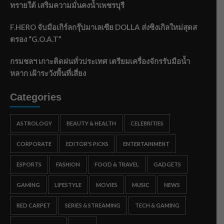
ทรายใต้ เสริมความมั่นคงน้ำเพชรบุรี
F.HERO จับมือเกิร์ลกรุ๊ปมาเลเซีย DOLLA ส่งซิงเกิลใหม่สุดส
ตรอง “G.O.A.T”
กรมชลฯ เกาะติดฝนทั่วประเทศ เตรียมเครื่องจักรรับมือน้ำ
หลาก เฝ้าระวังพื้นที่เสี่ยง
Categories
ASTROLOGY
BEAUTY & HEALTH
CELEBRITIES
CORPORATE
EDITOR'S PICKS
ENTERTAINMENT
ESPORTS
FASHION
FOOD & TRAVEL
GADGETS
GAMING
LIFESTYLE
MOVIES
MUSIC
NEWS
RED CARPET
SERIES & STREAMING
TECH & GAMING