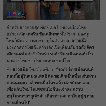
สำหรับสาวสวยสุดเซ็กซี่เบอร์ 1 ของเมืองไทย
อย่าง
แน๊ต เกศริน ชัยเฉลิมพล
ที่ไม่ว่าจะมองมุม
ไหนก็มีแต่ความแซ่บอยู่ในตัว ล่าสุด
สาวแน๊ต
ประกาศทั่วโซเชียลว่า เลิกเป็นเพื่อนกับ
รถถัง จิตร
เมืองนนท์
แล้ว!! สำหรับ
รถถัง
จิตรเมืองนนท์
เป็น
นักมวยไทยชาวไทยระดับแชมป์โลก
ซึ่ง
สาวแน๊ต
โพสต์ตัดพ้อว่า
“รถถัง จิตรเมืองนนท์
ตอนนี้อยู่ในสมณเพศ อิฉัน ขอเลิกเป็นเพื่อนกับท่าน
ก่อนนะคะ ลาสิกขาเมื่อไหร่แล้ว ค่อยกับมาแอด
เพื่อนกันใหม่ ในเฟซกับไอจีนะเจ้าคะ กราบ
อนุโมทนาสาธุเจ้าค่ะ เดี๋ยวท่านจะตกใจอยู่ ๆ หาย
จากเพื่อนไป”