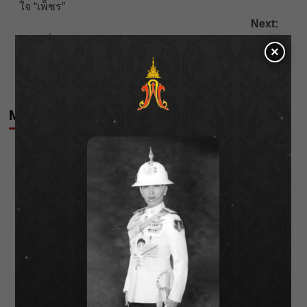
ใจ “เพ็ชร”
Next:
“แดนนี่” แย่งไมค์ ขอโทษนักร้อง – มือเบส รับเมาจริง ยก
×
เป็นบทเรียน ไม่เอาเรื่องโซเชียล อยากด่าก็ด่าเลย
More Stories
Celebrities
Editor's Picks
นัตตี้” ยอมรับชีวิตไอดอลไม่ง่าย 10 ปีที่ต้องสู้จนมีวัน
ของตัวเอง!
Wichai S
25/04/2026
Celebrities
Editor's Picks
“เป็กกี้ ศรีธัญญา” ไม่เข็ดกับความรัก !! แม้จะมีรักครั้ง
ใหม่ที่สดใสกว่าเดิม แต่ยอมรับว่าเธอไม่คิดจะแต่งงาน
เป็นครั้งที่ 2
Wichai S
29/01/2026
Celebrities
Editor's Picks