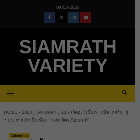
Skip
09/08/2026
to
content
Facebook
Twitter
Instagram
Youtube
SIAMRATH
VARIETY
Primary
Menu
HOME
2023
JANUARY
23
เกิดอะไรขึ้น!? “แน๊ต เกศริน” จู่
ๆ ประกาศเลิกเป็นเพื่อน “รถถัง จิตรเมืองนนท์”
Celebrities