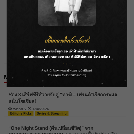
Post
Previous:
9 มกราคม “ช่อง 8” ส่งรายการข่าว ปี 2566 อัดแน่นเต็ม
navigation
สตรีม
Next:
“ชมพู่ อารยา” เเพ็คกระเป๋าเที่ยวญี่ปุ่นพร้อมแฟชั่นแบบ
จัดเต็ม!
More Stories
Editor's Picks
Series & Streaming
ช่อง 3 เสิร์ฟซีรีส์วายจับคู่ “ทาฆิ – เฟรนด์”เรียกกระแส
สนั่นโซเชียล!
Wichai S
13/05/2026
Editor's Picks
Series & Streaming
“One Night Stand (คืนเปลี่ยนชีวิต)” จาก