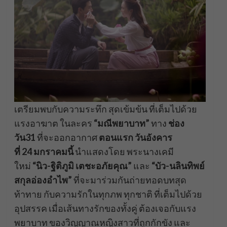
เตรียมพบกับความระทึก สุดเข้มข้น ที่เต็มไปด้วย
แรงอาฆาต ในละคร
“มณีพยาบาท”
ทาง
ช่อง
วัน31
ที่จะออกอากาศ
ตอนแรก วันอังคาร
ที่ 24 มกราคมนี้
นำแสดงโดย พระนางเคมี
ใหม่
“นิว-ฐิติภูมิ เตชะอภัยคุณ”
และ
“บัว-นลินทิพย์
สกุลอ่องอำไพ”
ที่จะมาร่วมกันถ่ายทอดบทสุด
ท้าทาย กับความรักในทุกภพ ทุกชาติ ที่เต็มไปด้วย
อุปสรรค เมื่อเส้นทางรักของทั้งคู่ ต้องเจอกับแรง
พยาบาท ของวิญญาณหญิงสาวที่ถูกกักขัง และ