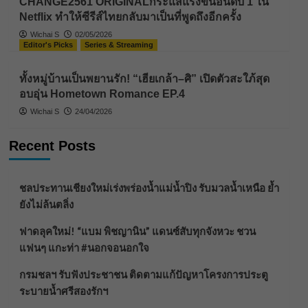
CHANGE2561 ORIGINALกระแสแรงขึ้นอันดับ 1 ใน
Netflix ทำให้ซีรีส์ไทยกลับมาเป็นที่พูดถึงอีกครั้ง
Wichai S
02/05/2026
Editor's Picks
Series & Streaming
ทั้งหมู่บ้านเป็นพยานรัก! “เฮียเกล้า–ศิ” เปิดตัวสะใภ้สุด
อบอุ่น Hometown Romance EP.4
Wichai S
24/04/2026
Recent Posts
ชลประทานเชียงใหม่เร่งพร่องน้ำแม่น้ำปิง รับมวลน้ำเหนือ ย้ำ
ยังไม่ล้นตลิ่ง
ฟาดลุคใหม่! “แบม พิชญานิน” แดนซ์สับทุกจังหวะ ชวน
แฟนๆ แกะท่า #นอกจอนอกใจ
กรมชลฯ รับฟังประชาชน ติดตามแก้ปัญหาโครงการประตู
ระบายน้ำศรีสองรักฯ