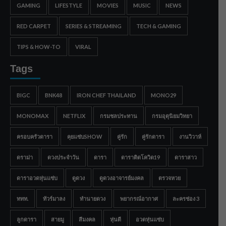
GAMING
LIFESTYLE
MOVIES
MUSIC
NEWS
RED CARPET
SERIES & STREAMING
TECH & GAMING
TIPS & HOW-TO
VIRAL
Tags
BIGC
BNK48
IRON CHEF THAILAND
MONO29
MONOMAX
NETFLIX
กรมชลประทาน
กรมอุตุนิยมวิทยา
ครอบครัวดารา
คุยแซ่บSHOW
คู่รัก
คู่รักดารา
งานวิวาห์
ดราม่า
ดวงประจำวัน
ดารา
ดาราติดโควิด19
ดาราสาว
ดาราอวดหุ่นแซ่บ
ดูดวง
ดูดวงอาจารย์มงคล
ตรวจหวย
ททท.
ทัวร์มาลง
ทำนายดวง
พยากรณ์อากาศ
ละครช่อง 3
ลูกดารา
สายมู
สีมงคล
หุ่นดี
อวดหุ่นแซ่บ