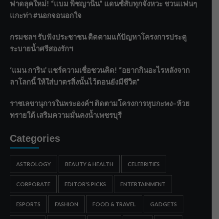
ฟาดลุคใหม่! “แบม พิชญานิน” แดนซ์สับทุกจังหวะ ชวนแฟนๆ
แกะท่า #นอกจอนอกใจ
กรมชลฯ รับฟังประชาชน ติดตามแก้ปัญหาโครงการประตู
ระบายน้ำศรีสองรักฯ
‘แมน การิน’ แชร์ความเชื่อชวนคิด! “อยากกินอะไรหลังจาก
ลาโลกนี้ ให้ใส่บาตรสิ่งนั้นไว้ตอนยังมีชีวิต”
ราชเลขานุการในพระองค์ฯ ติดตามโครงการหุบกะพง–ห้วย
ทรายใต้ เสริมความมั่นคงน้ำเพชรบุรี
Categories
ASTROLOGY
BEAUTY & HEALTH
CELEBRITIES
CORPORATE
EDITOR'S PICKS
ENTERTAINMENT
ESPORTS
FASHION
FOOD & TRAVEL
GADGETS