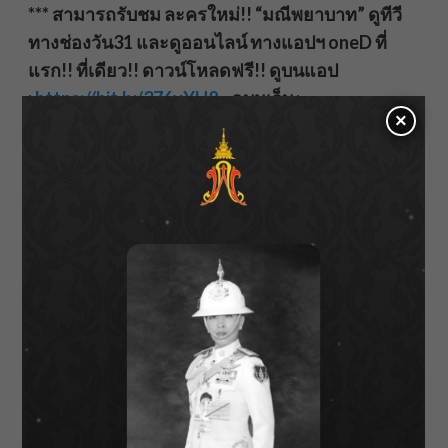
*** สามารถรับชม
ละครใหม่!! “มณีพยาบาท” ดูทีวี
ทางช่องวัน
31 และดูออนไลน์ ทางแอปฯ oneD ที่
แรก!! ที่เดียว!! ดาวน์โหลดฟรี!! ดูบนแอป
:
https://bit.ly/376vYH8
, ดูบนเว็บ :
×
https://bit.ly/3wXv3DP
Link Youtube :
https://youtu.be/0A6EwiyARHY
About Author
Parnicha Sasookjit
See author's posts