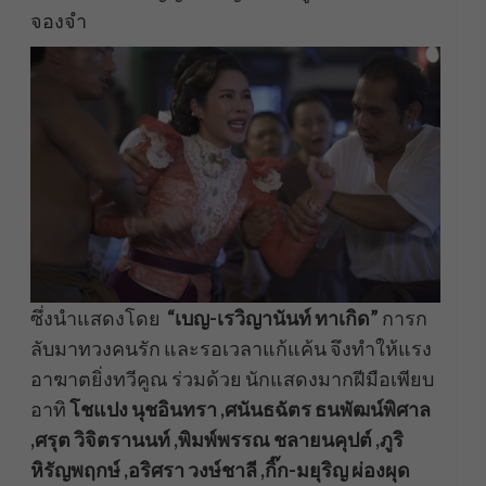
จองจำ
ซึ่งนำแสดงโดย
“เบญ-เรวิญานันท์ ทาเกิด”
การก
ลับมาทวงคนรัก และรอเวลาแก้แค้น จึงทำให้แรง
อาฆาตยิ่งทวีคูณ ร่วมด้วย นักแสดงมากฝีมือเพียบ
อาทิ
โชแปง นุชอินทรา ,ศนันธฉัตร ธนพัฒน์พิศาล
,ศรุต วิจิตรานนท์ ,พิมพ์พรรณ ชลายนคุปต์ ,ภูริ
หิรัญพฤกษ์ ,อริศรา วงษ์ชาลี ,กิ๊ก-มยุริญ ผ่องผุด