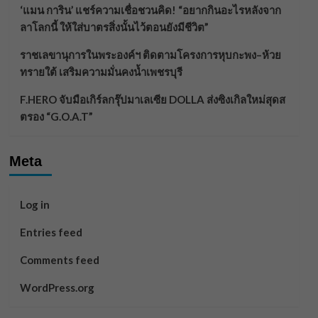
‘แมน การิน’ แชร์ความเชื่อชวนคิด! “อยากกินอะไรหลังจาก
ลาโลกนี้ ให้ใส่บาตรสิ่งนั้นไว้ตอนยังมีชีวิต”
ราชเลขานุการในพระองค์ฯ ติดตามโครงการหุบกะพง–ห้วย
ทรายใต้ เสริมความมั่นคงน้ำเพชรบุรี
F.HERO จับมือเกิร์ลกรุ๊ปมาเลเซีย DOLLA ส่งซิงเกิลใหม่สุดส
ตรอง “G.O.A.T”
Meta
Log in
Entries feed
Comments feed
WordPress.org