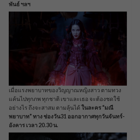
พันธ์ ฯลฯ
เมื่อแรงพยาบาทของวิญญาณหญิงสาว ตามทวง
แค้นไปทุกภพ ทุกชาติ เขาและเธอ จะต้องชดใช้
อย่างไร ถึงจะสาสม ตามลุ้นได้
ในละคร “มณี
พยาบาท” ทาง ช่องวัน
31 ออกอากาศทุกวันจันทร์-
อังคาร เวลา 20.30 น.