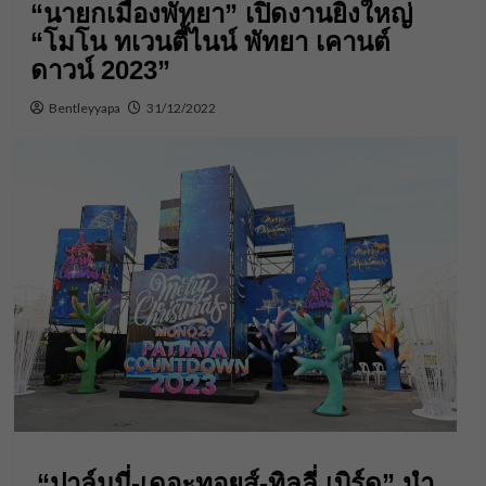
“นายกเมืองพัทยา” เปิดงานยิ่งใหญ่
“โมโน ทเวนตี้ไนน์ พัทยา เคานต์
ดาวน์ 2023”
Bentleyyapa
31/12/2022
“ปาล์มมี่-เดอะทอยส์-ทิลลี่ เบิร์ด” นำ