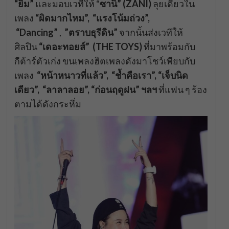
“ยิ้ม”
และมอบเวทีให้ “
ซานิ” (ZANI)
ลุยเดี่ยวใน
เพลง
“ผิดมากไหม”, “แรงโน้มถ่วง”,
“Dancing”
,
”ตราบธุรีดิน”
จากนั้นส่งเวทีให้
ศิลปิน
“เดอะทอยส์”
(THE TOYS)
ที่มาพร้อมกับ
กีต้าร์ตัวเก่ง ขนเพลงฮิตเพลงดังมาโชว์เพียบกับ
เพลง
“หน้าหนาวที่แล้ว”, “ช้ำคือเรา”, “เจ็บนิด
เดียว”, “ลาลาลอย”, “ก่อนฤดูฝน” ฯลฯ
ที่แฟน ๆ ร้อง
ตามได้ดังกระหึ่ม