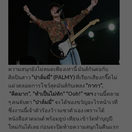
ความสนุกยังไม่หมดเพียงเท่านี้ มันส์กันต่อกับ
ศิลปินสาว
“ปาล์
มมี่”
(
PALMY)
ที่เรียกเสียงกรี๊ดไม่
แผ่วตลอดการโชว์สุดมันส์กับเพลง
“กากา”,
“คิดมาก”, “ทำเป็นไม่ทัก” “
Ooh!
” ฯลฯ
งานนี้หลาย
ๆ คนจับตา
“ปาล์มมี่”
จะได้ของขวัญอะไรหน้าเวที
ซึ่งงานนี้เจ้าตัวร้องว้าวแซวตัวเอง เพราะได้
หนังสือสวดมนต์ พร้อมธูป-เทียน เข้าวัดทำบุญปี
ใหม่กันได้เลย ก่อนจะปิดท้ายความสนุกในคืนแรก