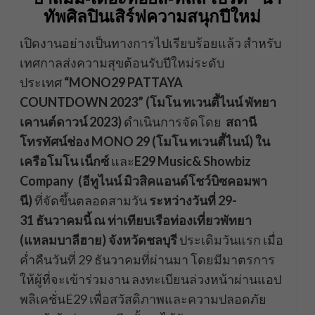
ทัพศิลปินเสิร์ฟความสนุกปีใหม่
เปิดงานอย่างเป็นทางการไปเรียบร้อยแล้ว สำหรับ
เทศกาลส่งความสุขต้อนรับปีใหม่ระดับ
ประเทศ
“MONO29 PATTAYA
COUNTDOWN 2023” (โมโน ทเวนตี้ไนน์ พัทยา
เคานต์ดาวน์ 2023)
ดำเนินการจัดโดย
สถานี
โทรทัศน์ช่อง MONO 29 (โมโน ทเวนตี้ไนน์) ใน
เครือโมโน เน็กซ์
และ
E29 Music& Showbiz
Company (อีทูไนน์ มิวสิคแอนด์โชว์บิซคอมพา
นี)
ที่จัดขึ้นตลอดสามวัน
ระหว่างวันที่ 29-
31 ธันวาคมนี้ ณ ท่าเทียบเรือท่องเที่ยวพัทยา
(แหลมบาลีฮาย) จังหวัดชลบุรี
ประเดิมวันแรก เมื่อ
ค่ำคืนวันที่ 29 ธันวาคมที่ผ่านมา โดยมีมาตรการ
ให้ผู้ที่จะเข้าร่วมงาน ลงทะเบียนล่วงหน้าผ่านแอป
พลิเคชั่นE29 เพื่อสวัสดิภาพและความปลอดภัย