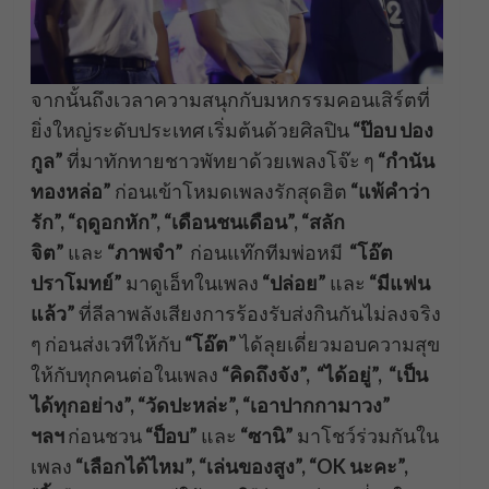
จากนั้นถึงเวลาความสนุกกับมหกรรมคอนเสิร์ตที่
ยิ่งใหญ่ระดับประเทศ เริ่มต้นด้วยศิลปิน
“ป๊อบ ปอง
กูล”
ที่มาทักทายชาวพัทยาด้วยเพลงโจ๊ะ ๆ
“กำนัน
ทองหล่อ”
ก่อนเข้าโหมดเพลงรักสุดฮิต
“แพ้คำว่า
รัก”, “ฤดูอกหัก”, “เดือนชนเดือน”, “สลัก
จิต”
และ
“ภาพจำ”
ก่อนแท๊กทีมพ่อหมี
“โอ๊ต
ปราโมทย์”
มาดูเอ็ทในเพลง
“ปล่อย”
และ
“มีแฟน
แล้ว”
ที่ลีลาพลังเสียงการร้องรับส่งกินกันไม่ลงจริง
ๆ ก่อนส่งเวทีให้กับ
“โอ๊ต”
ได้ลุยเดี่ยวมอบความสุข
ให้กับทุกคนต่อในเพลง
“คิดถึงจัง”, “ได้อยู่”, “เป็น
ได้ทุกอย่าง”, “วัดปะหล่ะ”, “เอาปากกามาวง”
ฯลฯ
ก่อนชวน
“ป็อบ”
และ
“ซานิ”
มาโชว์ร่วมกันใน
เพลง
“เลือกได้ไหม”, “เล่นของสูง”, “OK นะคะ”,