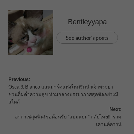
Bentleyyapa
See author's posts
Post
Previous:
Osca & Blanco แลนมาร์คแห่งใหม่ริมน้ำเจ้าพระยา
navigation
ชวนดื่มด่ำความสุข ท่ามกลางบรรยากาศสุดชิลอย่างมี
สไตล์
Next:
อากาเซ่สุดฟิน! รอต้อนรับ “แบมแบม” กลับไทย!!! ร่วม
เคานต์ดาวน์