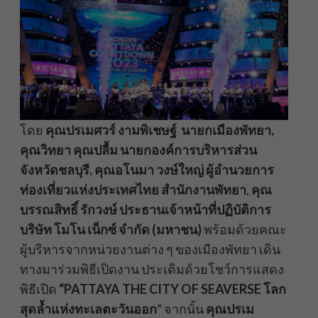
โดย
คุณปรเมศวร์ งามพิเชษฐ์
นายกเมืองพัทยา,
คุณวิทยา คุณปลื้ม นายกองค์การบริหารส่วน
จังหวัดชลบุรี, คุณอโนมา วงษ์ใหญ่ ผู้อำนวยการ
ท่องเที่ยวแห่งประเทศไทย สำนักงานพัทยา
,
คุณ
บรรณสิทธิ์ รักวงษ์ ประธานเจ้าหน้าที่ปฏิบัติการ
บริษัท โมโน เน็กซ์ จำกัด (มหาชน)
พร้อมด้วยคณะ
ผู้บริหารจากหน่วยงานต่าง ๆ ของเมืองพัทยา เดิน
ทางมาร่วมพิธีเปิดงาน ประเดิมด้วยโชว์การแสดง
พิธีเปิด
“PATTAYA THE CITY OF SEAVERSE โลก
สุดล้ำแห่งทะเลตะวันออก
” จากนั้น
คุณปรเม