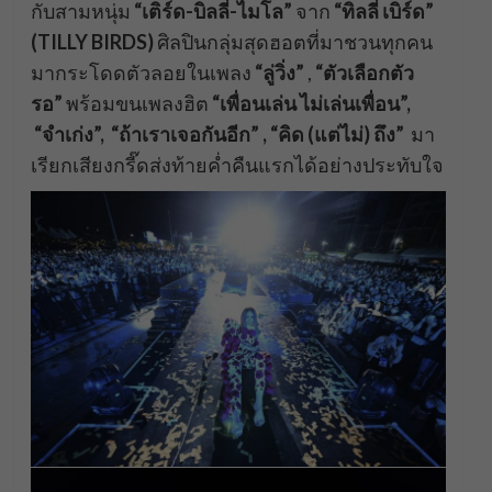
กับสามหนุ่ม
“เติร์ด
-บิลลี่
-ไมโล”
จาก
“ทิลลี่ เบิร์ด”
(
TILLY BIRDS)
ศิลปินกลุ่มสุดฮอตที่มาชวนทุกคน
มากระโดดตัวลอยในเพลง
“ลู่วิ่ง”
,
“ตัวเลื
อกตัว
รอ”
พร้อมขนเพลงฮิต
“เพื่
อนเล่น ไม่เล่นเพื่อน”,
“จำเก่ง”, “ถ้าเราเจอกันอีก” , “คิด (แต่ไม่) ถึง”
มา
เรียกเสียงกรี๊ดส่งท้ายค่ำคืนแรกได้อย่างประทับใจ