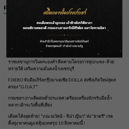
Recent Posts
กรมชลฯ รับฟังประชาชน ติดตามแก้ปัญหาโครงการประตู
ระบายน้ำศรีสองรักฯ
‘แมน การิน’ แชร์ความเชื่อชวนคิด! “อยากกินอะไรหลังจาก
ลาโลกนี้ ให้ใส่บาตรสิ่งนั้นไว้ตอนยังมีชีวิต”
ราชเลขานุการในพระองค์ฯ ติดตามโครงการหุบกะพง–ห้วย
ทรายใต้ เสริมความมั่นคงน้ำเพชรบุรี
F.HERO จับมือเกิร์ลกรุ๊ปมาเลเซีย DOLLA ส่งซิงเกิลใหม่สุดส
ตรอง “G.O.A.T”
กรมชลฯ เกาะติดฝนทั่วประเทศ เตรียมเครื่องจักรรับมือน้ำ
หลาก เฝ้าระวังพื้นที่เสี่ยง
เดือดโค้งสุดท้าย! “ภณ ณวัสน์ – จีน่า ญีนา” ส่ง “ธาตรี” เรต
ติ้งพุ่ง พาคนดูแห่ลุ้นบทสรุป 10 สิงหาคมนี้ !