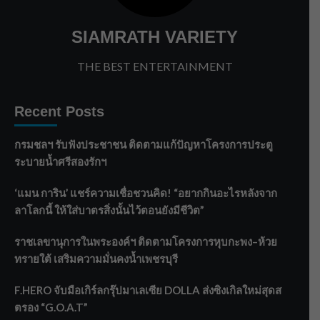
SIAMRATH VARIETY
THE BEST ENTERTAINMENT
Recent Posts
กรมชลฯ รับฟังประชาชน ติดตามแก้ปัญหาโครงการประตู
ระบายน้ำศรีสองรักฯ
‘แมน การิน’ แชร์ความเชื่อชวนคิด! “อยากกินอะไรหลังจาก
ลาโลกนี้ ให้ใส่บาตรสิ่งนั้นไว้ตอนยังมีชีวิต”
ราชเลขานุการในพระองค์ฯ ติดตามโครงการหุบกะพง–ห้วย
ทรายใต้ เสริมความมั่นคงน้ำเพชรบุรี
F.HERO จับมือเกิร์ลกรุ๊ปมาเลเซีย DOLLA ส่งซิงเกิลใหม่สุดส
ตรอง “G.O.A.T”