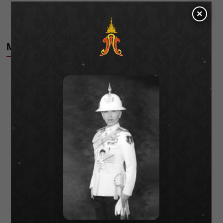
version!! แทนคำขอบคุณแฟนละคร “คุณชาย”
×
More Stories
Esports
ไพน์เฮิร์สท จัด “LADY SOCIETY 2025” ศึกโปรกอล์ฟ
สาว ต.ค. นี้
Parnicha Sasookjit
11/09/2025
Esports
ปิดสนาม! การแข่งขันฟุตบอล และประกวดเชียร์ลีดเดอร์
ครั้งที่ 12 “Jungceylon Junior Soccer 2025”
Bentleyyapa
30/08/2025
Esports
“ปูเป้-ผักขม” ร่วมล่าแชมป์การ์ดเกมเอเชีย “Grand
Asia Open 2025 Final”
Parnicha Sasookjit
14/08/2025