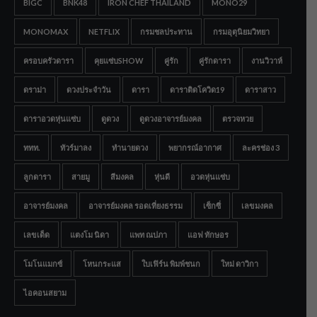
BIGC
BNK48
IRON CHEF THAILAND
MONO29
MONOMAX
NETFLIX
กรมชลประทาน
กรมอุตุนิยมวิทยา
ครอบครัวดารา
คุยแซ่บSHOW
คู่รัก
คู่รักดารา
งานวิวาห์
ดราม่า
ดวงประจำวัน
ดารา
ดาราติดโควิด19
ดาราสาว
ดาราอวดหุ่นแซ่บ
ดูดวง
ดูดวงอาจารย์มงคล
ตรวจหวย
ททท.
ทัวร์มาลง
ทำนายดวง
พยากรณ์อากาศ
ละครช่อง 3
ลูกดารา
สายมู
สีมงคล
หุ่นดี
อวดหุ่นแซ่บ
อาจารย์มงคล
อาจารย์มงคล รอดเที่ยงธรรม
เซ็กซี่
เลขมงคล
เลขเด็ด
แตงโม นิดา
แพท ณปภา
แอฟ ทักษอร
โมโนแมกซ์
โหนกระแส
ใบเฟิร์น พิมพ์ชนก
ใหม่ ดาวิกา
ไอคอนสยาม