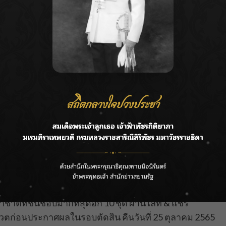
าติฝีมือดีไซน์เนอร์จากทั่วโลก ออกสู่สายตาผู้ชมที่กำลัง
ผ่านทาง Youtube : GRAND TV งานนี้สร้างความหนักใจ
็บที่ต้องเป็นยอดฝีมือเท่านั้นจึงจะสร้างสรรค์ออกมาได้
 หลายชุดใหญ่อลังการเต็มเวที บางชุดหนักจนต้อง
ยแลนด์ ออกมาในชุด HANUMAN THAI BOXING (หนุมาน
รมิตศิลป์ ซึ่งกรรมการต้องตัดสินเลือก 10 ชุดที่ดีที่สุด
ิที่ชื่นชอบมากที่สุดอีก 10 ชุด ผ่านไลท์ & แชร์
โหวตก่อนประกาศผลในรอบตัดสิน คืนวันที่ 25 ตุลาคม 2565