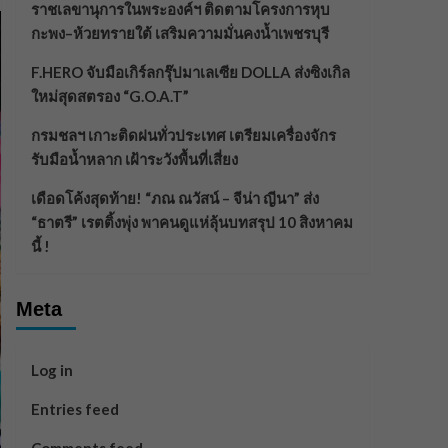
ราชเลขานุการในพระองค์ฯ ติดตามโครงการหุบ
กะพง–ห้วยทรายใต้ เสริมความมั่นคงน้ำเพชรบุรี
F.HERO จับมือเกิร์ลกรุ๊ปมาเลเซีย DOLLA ส่งซิงเกิล
ใหม่สุดสตรอง “G.O.A.T”
กรมชลฯ เกาะติดฝนทั่วประเทศ เตรียมเครื่องจักร
รับมือน้ำหลาก เฝ้าระวังพื้นที่เสี่ยง
เดือดโค้งสุดท้าย! “ภณ ณวัสน์ – จีน่า ญีนา” ส่ง
“ธาตรี” เรตติ้งพุ่ง พาคนดูแห่ลุ้นบทสรุป 10 สิงหาคม
นี้ !
Meta
Log in
Entries feed