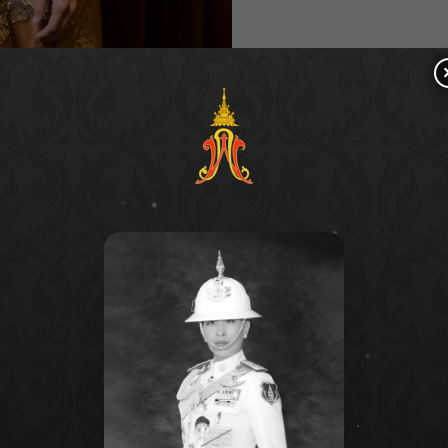
สุดพิเศษจาก 2 ศิลปิน
รี๊ดจากผู้ชมได้สนั่นฮอลล์ จากนั้น ลีส์ การ์เซีย มิสแก
ะนำคณะกรรมการและแขกรับเชิญคนพิเศษ เจนนาลี ชาปาโร
างาม อริสกา ปุตตรี เปอติวี มิสแกรนด์ อินเตอร์
์เนชั่นแนล 2018 วาเลนติน่า ฟิกเกวียร่า มิสแกรนด์
มิสแกรนด์ อินเตอร์เนชั่นแนล 2020 และ เหงียน ตุ๊ก ตุ่ย
แนล 2022 ขาดไม่ได้คือ คุณณวัฒน์ อิสรไกรศีล ประธาน
) ผู้ก่อตั้งมิสแกรนด์ , คุณเทเรซ่า ชัยวิสุทธิ์ รองประธาน
คุณอิวาน กุนาวาน