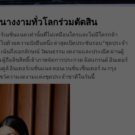
างงามทั่วโลกร่วมตัดสิน
์เนชั่นแนล เท่านั้นที่ไม่เหมือนใครและไม่มีใครกล้า
ต็มไปด้วยความปังยืนหนึ่ง ล่าสุดเปิดประชันรอบ “ชุดประจำ
น เน้นถึงเอกลักษณ์ วัฒนธรรม งดงามและประณีต ผ่านผู้
น ผู้ถือลิขสิทธิ์เจ้าภาพจัดการประกวด มิสแกรนด์ อินเตอร์
ตูล์ อินเตอร์เนชั่นแนล คอนเวนชั่น เซ็นเตอร์ ณ กรุง
ชว์ความงดงามแห่งชุดประจำชาติในวันนี้