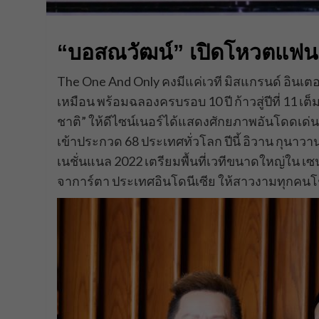
“บอสณวัฒน์” เปิดโหวตแฟนน
The One And Only คงมีแค่เวที มิสแกรนด์ อินเตอร
เหมือน พร้อมฉลองครบรอบ 10 ปี ก้าวสู่ปีที่ 11 เ
ชาติ” ให้ดีไซน์เนอร์ได้แสดงศักยภาพอันโดดเด่
เข้าประกวด 68 ประเทศทั่วโลก ปีนี้ อิวาน กุนาวา
เนชั่นแนล 2022 เตรียมพื้นที่เวทีขนาดใหญ่ใน เซน
จาการ์ตา ประเทศอินโดนีเซีย ให้สาวงามทุกคนโ