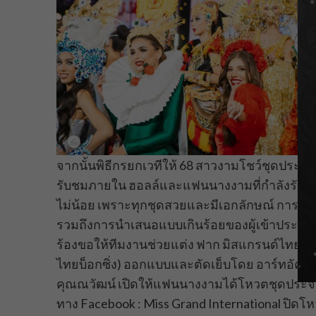
จากนั้นพิธีกรยกเวทีให้ 68 สาวงามโชว์ชุดประจำช
รับชมภายใน ฮอลล์และแฟนนางงามที่กำลังรับชม
ไม่น้อย เพราะทุกชุดสวยและมีเอกลักษณ์ การตัดเย
รวมถึงการนำเสนอแบบเกินร้อยของผู้เข้าประกวด
ร้องขอให้ทีมงานช่วยแต่ง ฟาก มิสแกรนด์ไท
ไทยบ็อกซิ่ง) ออกแบบและตัดเย็บโดย อาร์ทอัครัช เน
คุณณวัฒน์ เปิดให้แฟนนางงามได้โหวตชุดประจำชาต
ทาง Facebook : Miss Grand International ปิด