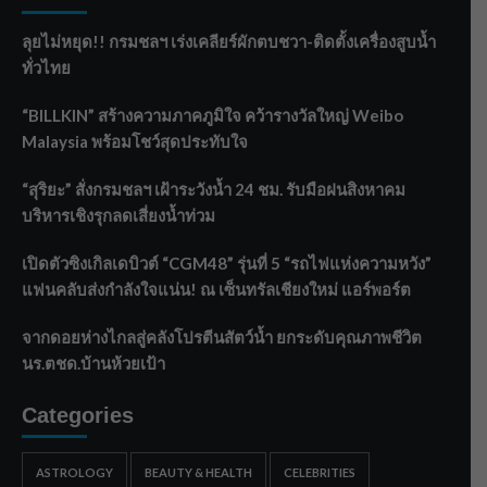
ลุยไม่หยุด!! กรมชลฯ เร่งเคลียร์ผักตบชวา-ติดตั้งเครื่องสูบน้ำ
ทั่วไทย
“BILLKIN” สร้างความภาคภูมิใจ คว้ารางวัลใหญ่ Weibo
Malaysia พร้อมโชว์สุดประทับใจ
“สุริยะ” สั่งกรมชลฯ เฝ้าระวังน้ำ 24 ชม. รับมือฝนสิงหาคม
บริหารเชิงรุกลดเสี่ยงน้ำท่วม
เปิดตัวซิงเกิลเดบิวต์ “CGM48” รุ่นที่ 5 “รถไฟแห่งความหวัง”
แฟนคลับส่งกำลังใจแน่น! ณ เซ็นทรัลเชียงใหม่ แอร์พอร์ต
จากดอยห่างไกลสู่คลังโปรตีนสัตว์น้ำ ยกระดับคุณภาพชีวิต
นร.ตชด.บ้านห้วยเป้า
Categories
ASTROLOGY
BEAUTY & HEALTH
CELEBRITIES