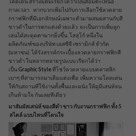
โดดเด่น สร้างมิติมีเรียกได้ว่าเป็นสีอมตะเหนือ
กาลเวลา หากบวกเพิ่มไปกับการเลือกใช้ลวดลาย
กราฟฟิกที่มีเอกลักษณ์เฉพาะตัวมาผสมผสานกับสี
ขาวดำในการตกแต่งด้วยแล้ว จะเป็นการเพิ่มลูก
เล่นได้สะดุดตามากยิ่งขึ้น โสสุโก้ หนึ่งใน
ผลิตภัณฑ์ของบริษัท เอสซีจี เซรามิกส์ จำกัด
(มหาชน) ได้รังสรรค์กระเบื้องลวดลายกราฟฟิกสี
ขาวดำ ในหลากหลายรูปแบบ เรียกได้ว่า
เป็น
Graphic Style
ที่โชว์ลวดลายแบบคลาสสิก
เบาๆ ที่สามารถมาเติมแต่งเพื่อ เพิ่มความโดดเด่น
ให้กับสถานที่ใช้งานทั้งพื้นและผนัง ให้ดูมีเสน่ห์จน
เกินห้ามใจ กันเลยทีเดียว
มาสัมผัสเสน่ห์ ของสีดำ ขาว กับงานกราฟฟิก ทั้ง
5
สไตล์ แบบไหนที่โดนใจ