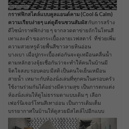
กราฟฟิกสไตล์แบบคูลแอนด์คาม (
Cool & Calm)
ความเรียบง่ายๆ แต่ดูดีจนชวนสัมผัส
กับการสร้าง
ดีไซน์กราฟฟิกง่าย ๆ จากลวดตาข่ายถักในโทนสี
เทาและดำ ของกระเบื้องลายเวฟสตาร์ ที่ช่วยเพิ่ม
ความสวยหรูด้วยพื้นสีขาวลายหินอ่อน
บางเบา เมื่อปูกระเบื้องต่อกันจะดูเหมือนคลื่นน้ำ
ตามหลักฮวงจุ้ยเชื่อกันว่าจะทำให้คนในบ้านมี
จิตใจสงบ รอบคอบ มีสติ เป็นคนใจเย็นเหมือน
สายน้ำ เหมาะกับห้องนั่งเล่นที่ทุกคนในครอบครัว
ใช้งานร่วมกันได้อย่างมีความสุข เป็นการตกแต่ง
ห้องนั่งเล่นให้ดูไม่ธรรมดาแบบเดิม ๆ เลือก
เฟอร์นิเจอร์โทนสีเทาอ่อน เป็นการเติมเต็ม
บรรยากาศในบ้านให้ดูสวยมีสไตล์ไปอีกแบบ