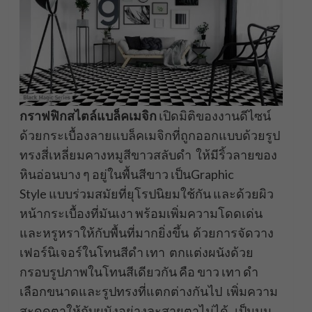
กราฟฟิกสไตล์แบล็คเมจิก
เปิดมิติของงานดีไซน์
ด้วยกระเบื้องลายแบล็คเมจิกที่ถูกออกแบบด้วยรูป
ทรงสี่เหลี่ยมคางหมูสีขาวสลับดำ ให้มีริ้วลายของ
หินอ่อนบาง ๆ อยู่ในพื้นสีขาว เป็นGraphic
Style แบบร่วมสมัยที่ยุโรปนิยมใช้กัน และด้วยผิว
หน้ากระเบื้องที่มันเงา พร้อมเพิ่มความโดดเด่น
และหรูหราให้กับพื้นที่มากยิ่งขึ้น ด้วยการจัดวาง
เฟอร์นิเจอร์ในโทนสีดำ เทา ตกแต่งผนังด้วย
กรอบรูปภาพในโทนสีเดียวกัน คือ ขาว เทา ดำ
เลือกขนาดและรูปทรงที่แตกต่างกันไป เพิ่มความ
สะดุดตาให้กับผนังอย่างละสายตาไม่ได้ เป็นมุม