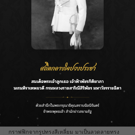
แสงไฟสี Warm White แค่นี้ ก็ทำให้ร้านอาหารดู
อบอุ่น สะดุดตา นั่งรับประทานอาหารกันได้แบบชิ
ลล์ ๆ ใครจะเชื่อว่าโทนสีดำสไตล์ดาร์กคลาสสิก
แบบนี้กลับทำให้สัมผัสได้ถึงความอบอุ่น แบบไม่
ต้องทำอะไรให้มาก แค่นี้ก็จิ้มไม่ถูกแล้วว่าตรง
ไหนที่ไม่สวย
กราฟฟิกสไตล์อิงแอบธรรมชาติ
กับลวดลายสุดคิ้ว
ท์ของกระเบื้องลายเมอร์เมดซีรี่ย์
ที่เปลี่ยน
กราฟฟิกจากรูปทรงสีเหลี่ยม มาเป็นลวดลายทรง