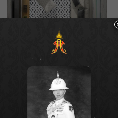
กราฟฟิกสไตล์ดาร์กคลาสสิค
แต่สุดคูล
เป็นการ
นำความสวยของลวดลายหินอ่อนสีดำ Marquina
Black Marble มาตัดแต่งเป็นกราฟฟิกรูปทรง
สี่เหลี่ยมและดอกไม้ ลงบนพื้นหินอ่อน Carrara สี
ขาว ของกระเบื้องลายแบล็คแจ็ค ให้ดูสวย
คลาสสิคแบบร่วมสมัย เทรนด์การแต่งร้านอาหาร
ด้วยการเล่นแพทเทิร์นบนพื้น ด้วยการปูกระเบื้องที่
เป็นลวดลายกราฟฟิกสีขาว-ดำ ที่กำลังเป็นที่
นิยม แบบไม่ต้องตกแต่งภายในอะไร
มากมาย เพิ่มเสน่ห์ด้วยเฟอร์นิเจอร์งานไม้ เพิ่ม