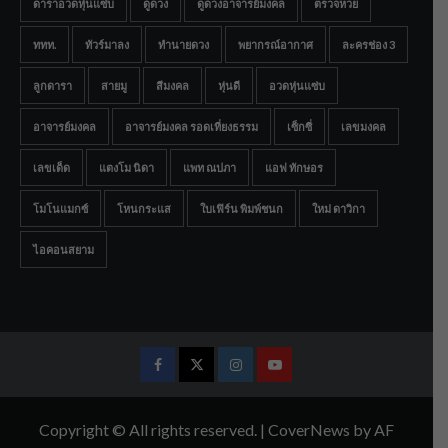
ดาราอวดหุ่นแซ่บ
ดูดวง
ดูดวงอาจารย์มงคล
ตรวจหวย
ททท.
ทัวร์มาลง
ทำนายดวง
พยากรณ์อากาศ
ละครช่อง 3
ลูกดารา
สายมู
สีมงคล
หุ่นดี
อวดหุ่นแซ่บ
อาจารย์มงคล
อาจารย์มงคล รอดเที่ยงธรรม
เซ็กซี่
เลขมงคล
เลขเด็ด
แตงโม นิดา
แพท ณปภา
แอฟ ทักษอร
โมโนแมกซ์
โหนกระแส
ใบเฟิร์น พิมพ์ชนก
ใหม่ ดาวิกา
ไอคอนสยาม
Facebook
Twitter
Instagram
Youtube
Copyright © All rights reserved.
|
CoverNews
by AF