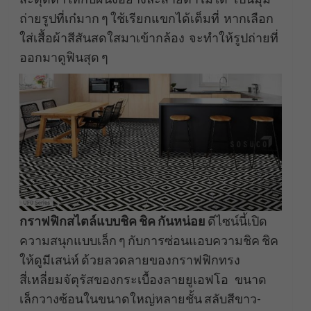
ถ่ายรูปที่เก๋มาก ๆ ใช้เรียกแขกได้เต็มที่ หากเลือก
ใส่เสื้อผ้าสีสันสดใสมาเข้ากล้อง จะทำให้รูปถ่ายที่
ออกมาดูฟินสุด ๆ
กราฟฟิกสไตล์แบบชิค ชิค กันหน่อย
ดีไซน์นี้เปิด
ความสนุกแบบเล็ก ๆ กับการซ่อนแอบความชิค ชิค
ให้ดูมีเสน่ห์ ด้วยลวดลายของกราฟฟิกทรง
สี่เหลี่ยมจัตุรัสของกระเบื้องลายยูเอฟโอ ขนาด
เล็กวางซ้อนในขนาดใหญ่หลายชั้น สลับสีขาว-