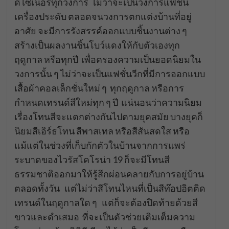
ดีไซเนอร์ทุกวงการ ไม่ว่าจะเป็นวงการแฟชั่น
เครื่องประดับ ตลอดจนวงการตกแต่งบ้านที่อยู่
อาศัย จะมีการรังสรรค์ออกแบบชิ้นงานต่าง ๆ
สร้างเป็นผลงานชิ้นโบว์แดงให้กับตัวเองทุก
ฤดูกาล หรือทุกปี เพื่อครองความเป็นยอดนิยมใน
วงการนั้น ๆ ไม่ว่าจะเป็นแฟชั่นวีกที่มีการออกแบบ
เสื้อผ้าคอลเล็กชั่นใหม่ ๆ ทุกฤดูกาล หรือการ
กำหนดเทรนด์สีใหม่ทุก ๆ ปี แน่นอนว่าความนิยม
เรื่องโทนสีจะแตกต่างกันไปตามยุคสมัย บางยุคก็
นิยมสีเอิร์ธโทน สีพาสเทล หรือสีสันสดใส หรือ
แม้แต่ในช่วงที่เก็บกักตัวในบ้านจากการแพร่
ระบาดของไวรัสโคโรน่า 19 ก็จะมีโทนสี
ธรรมชาติออกมาให้รู้สึกผ่อนคลายกับการอยู่บ้าน
ตลอดทั้งวัน แต่ไม่ว่าสีโทนไหนที่เป็นสีท๊อปฮิตติด
เทรนด์ในฤดูกาลใด ๆ แต่ก็จะต้องปิดท้ายด้วยสี
ขาวและดำเสมอ ที่จะเป็นตัวช่วยเติมเต็มความ