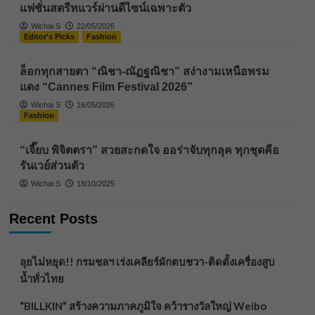
แฟชั่นสตรีทแวร์ผ่านดีไซน์เฉพาะตัว
Wichai S
22/05/2026
Editor's Picks
Fashion
ล็อกทุกสายตา “ณิชา-ณัฏฐณิชา” สง่างามเหนือพรม
แดง “Cannes Film Festival 2026”
Wichai S
16/05/2026
Fashion
“เจี๊ยบ พิจิตตรา” สวยสะกดใจ ออร่าจับทุกลุค ทุกชุดคือ
รันเวย์ส่วนตัว
Wichai S
18/10/2025
Recent Posts
ลุยไม่หยุด!! กรมชลฯ เร่งเคลียร์ผักตบชวา-ติดตั้งเครื่องสูบ
น้ำทั่วไทย
“BILLKIN” สร้างความภาคภูมิใจ คว้ารางวัลใหญ่ Weibo