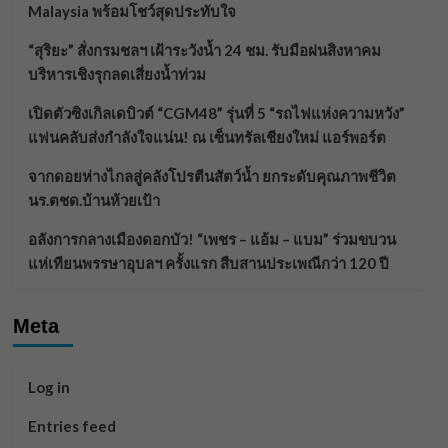
Malaysia พร้อมโชว์สุดประทับใจ
“สุริยะ” สั่งกรมชลฯ เฝ้าระวังน้ำ 24 ชม. รับมือฝนสิงหาคม
บริหารเชิงรุกลดเสี่ยงน้ำท่วม
เปิดตัวซิงเกิลเดบิวต์ “CGM48” รุ่นที่ 5 “รถไฟแห่งความหวัง”
แฟนคลับส่งกำลังใจแน่น! ณ เซ็นทรัลเชียงใหม่ แอร์พอร์ต
จากดอยห่างไกลสู่คลังโปรตีนสัตว์น้ำ ยกระดับคุณภาพชีวิต
นร.ตชด.บ้านห้วยเป้า
อลังการกลางเมืองดอกบัว! “เพชร – แอ้ม – แบม” ร่วมขบวน
แห่เทียนพรรษาอุบลฯ ครั้งแรก สืบสานประเพณีกว่า 120 ปี
Meta
Log in
Entries feed