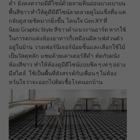
ดำ ยังคงความมีดีไซน์ด้วยลายหินอ่อนบางเบาบน
พื้นสีขาว ทำให้ดูดีมีดีไซน์ลวดลายดูไม่แข็งทื่อ แต่
กลับดูสวยชิคมากยิ่งขึ้น โดนใจ Gen XY ที่
นิยม Graphic Style สีขาวดำแนวงานอาร์ต หากใช้
ในการตกแต่งห้องอาหารก็เหมือนมีคาเฟ่ส่วนตัว
อยู่ในบ้าน วางเฟอร์นิเจอร์น้อยชิ้นและเลือกใช้ไม้
เป็นวัสดุหลัก แซมด้วยเคาเตอร์สีดำ ตัดกับผนัง
ห้องสีขาว ทำให้ห้องดูมีดีไซน์แบบชิค ๆ เท่ ๆ อย่าง
มีสไตล์ ใช้เป็นพื้นที่สังสรรค์กับเพื่อน ๆ ไม่ต้อง
หวั่นใจว่าจะออกไปติดเชื้อโรคนอกบ้าน