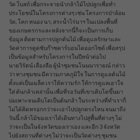
วัด โบสถ์ เพื่อกระจายนำกล้าไม้ไปปลูกเพื่อทำ
ประโยชน์ในโครงการต่างๆ เช่น โครงการป่าล้อม
วัด, โคก หนอง นา, สระน้ำไร่นาฯ ในแปลงพื้นที่
ของเกษตรกรและหลังจากนี้ก็จะเป็นการเก็บ
ข้อมูล ติดตามการปลูกต้นไม้ เพื่อดูแลรักษาและ
วัดค่าการดูดซับก๊าซคาร์บอนไดออกไซด์ เพื่อสรุป
เป็นข้อมูลสำหรับโครงการในปีหน้าต่อไป
นายวิรัตน์ เลื่องลือ ผู้นำชุมชนโนนนารายณ์ กล่าว
ว่า ทางชุมชน มีความภาคภูมิใจ ในการดูแลต้นไม้
ตั้งแต่เป็นเมล็ด เราให้ความรัก ให้การดูแลเอาใจ
ใส่ ต้นกล้าเหล่านั้น เพื่อที่รอวันที่เขาเติบโตขึ้นมา
บ่มเพาะจนเติบโตเป็นต้นกล้า ในระหว่างที่ทำเราก็
ไม่ได้คิดหรอกกว่าจะเอาไปปลูกตรงไหน จนมาถึง
วันนี้ กล้าไม้ของเราได้เดินทางไปสู่พื้นที่ต่างๆ ไม่
ว่าจะเป็นในจังหวัดของเราเอง และอีก 3 จังหวัด
ไปยังสถานที่ต่างๆ ไม่ว่าจะเป็นวัดต่างๆ ชุมชน