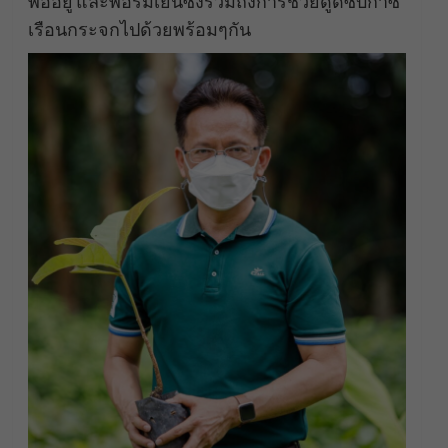
พออยู่​ และพอร่มเย็น​ซึ่งรวมถึงการช่วยดูดซับก๊าซ
เรือนกระจกไปด้วยพร้อมๆกัน