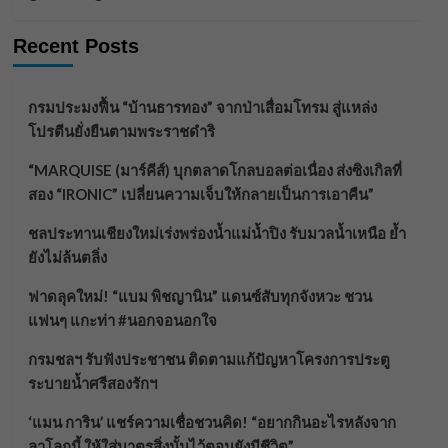
Recent Posts
กรมประมงฟื้น “บ้านธารทอง” จากป่าเสื่อมโทรม สู่แหล่ง
โปรตีนยั่งยืนตามพระราชดำริ
“MARQUISE (มาร์คีส์) บุกตลาดโกลบอลต่อเนื่อง ส่งซิงเกิลที่
สอง “IRONIC” เปลี่ยนความเจ็บให้กลายเป็นการเอาคืน”
ชลประทานเชียงใหม่เร่งพร่องน้ำแม่น้ำปิง รับมวลน้ำเหนือ ย้ำ
ยังไม่ล้นตลิ่ง
ฟาดลุคใหม่! “แบม พิชญานิน” แดนซ์สับทุกจังหวะ ชวน
แฟนๆ แกะท่า #นอกจอนอกใจ
กรมชลฯ รับฟังประชาชน ติดตามแก้ปัญหาโครงการประตู
ระบายน้ำศรีสองรักฯ
‘แมน การิน’ แชร์ความเชื่อชวนคิด! “อยากกินอะไรหลังจาก
ลาโลกนี้ ให้ใส่บาตรสิ่งนั้นไว้ตอนยังมีชีวิต”