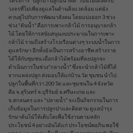
โครงการ “ปลูกป่า ปลูกอนาคต ” เป็นโมเดลครบ
วงจรที่ไม่เพียงดูแลในด้านสิ่งแวดล้อม แต่ยัง
ควบคู่ไปกับการพัฒนาสังคม โดยแบ่งออก 3 ช่วง
ช่วง “ต้นน้ำ” คือการเพาะกล้าไม้ การอนุบาลกล้า
ไม้ โดยให้การสนับสนุนงบประมาณในการเพาะ
กล้าไม้ รวมถึงสร้างโรงเรือนต่างๆ ระบบน้ำในการ
ดูแลรักษา อีกทั้งยังเป็นการสร้างอาชีพ สร้างราย
ได้ให้กับชุมชน เมื่อกล้าไม้พร้อมที่ลงปลูกจะ
ดำเนินการในช่วง“กลางน้ำ” ซึ่งจะนำกล้าไม้​ที่ได้
จากแหล่งปลูก​ ส่งมอบให้แก่บ้าน วัด ชุมชน นำไป
ปลูกในพื้นที่กว่า 200 วัด และชุมชนใน 4 จังหวัด
คือ จ.สุรินทร์ จ.บุรีรัมย์ จ.ศรีษะเกษ และ
จ.สกลนคร และ “ปลายน้ำ” จะเป็นกิจกรรมในการ
เก็บข้อมูลในการปลูกป่าและติดตาม ดูแลบำรุง
รักษาต้นไม้ให้เติบโตเพื่อใช้งานตามหลัก
ประโยชน์​ 4​ อย่างอันได้แก่​ ประโยชน์​พอกิน​ พอใช้​