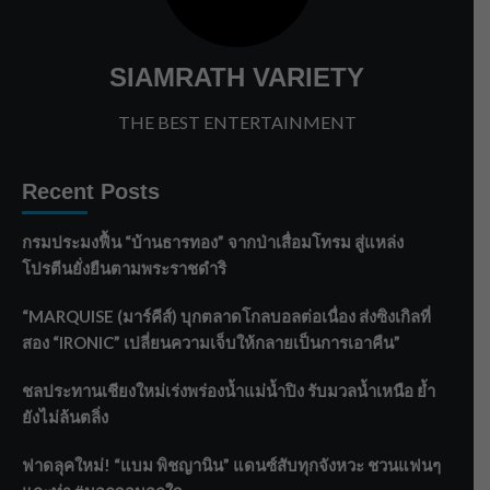
SIAMRATH VARIETY
THE BEST ENTERTAINMENT
Recent Posts
กรมประมงฟื้น “บ้านธารทอง” จากป่าเสื่อมโทรม สู่แหล่ง
โปรตีนยั่งยืนตามพระราชดำริ
“MARQUISE (มาร์คีส์) บุกตลาดโกลบอลต่อเนื่อง ส่งซิงเกิลที่
สอง “IRONIC” เปลี่ยนความเจ็บให้กลายเป็นการเอาคืน”
ชลประทานเชียงใหม่เร่งพร่องน้ำแม่น้ำปิง รับมวลน้ำเหนือ ย้ำ
ยังไม่ล้นตลิ่ง
ฟาดลุคใหม่! “แบม พิชญานิน” แดนซ์สับทุกจังหวะ ชวนแฟนๆ