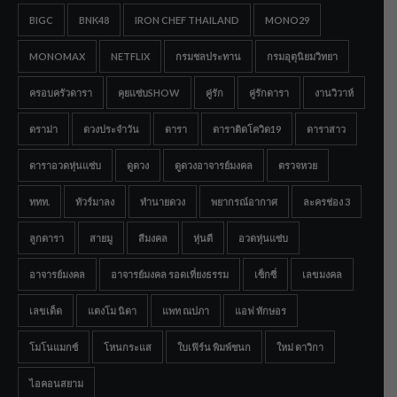
BIGC
BNK48
IRON CHEF THAILAND
MONO29
MONOMAX
NETFLIX
กรมชลประทาน
กรมอุตุนิยมวิทยา
ครอบครัวดารา
คุยแซ่บSHOW
คู่รัก
คู่รักดารา
งานวิวาห์
ดราม่า
ดวงประจำวัน
ดารา
ดาราติดโควิด19
ดาราสาว
ดาราอวดหุ่นแซ่บ
ดูดวง
ดูดวงอาจารย์มงคล
ตรวจหวย
ททท.
ทัวร์มาลง
ทำนายดวง
พยากรณ์อากาศ
ละครช่อง 3
ลูกดารา
สายมู
สีมงคล
หุ่นดี
อวดหุ่นแซ่บ
อาจารย์มงคล
อาจารย์มงคล รอดเที่ยงธรรม
เซ็กซี่
เลขมงคล
เลขเด็ด
แตงโม นิดา
แพท ณปภา
แอฟ ทักษอร
โมโนแมกซ์
โหนกระแส
ใบเฟิร์น พิมพ์ชนก
ใหม่ ดาวิกา
ไอคอนสยาม