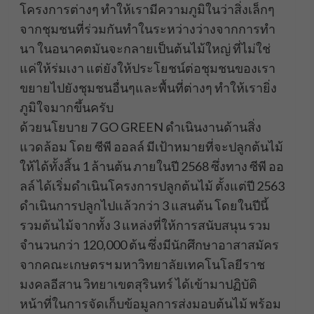
โครงการต่างๆ ทำให้เรามีความภูมิในว่าสิ่งเล็กๆ
จากชุมชนที่ร่วมกันทำในระหว่างว่างจากการทำ
นา ในอนาคตมันจะกลายเป็นต้นไม้ใหญ่ ที่ไม่ใช่
แค่ให้ร่มเงา แต่ยังให้ประโยชน์ต่อชุมชนของเรา
ขยายไปยังชุมชนอื่นๆและพื้นที่ต่างๆ ทำให้เรายิ่ง
ภูมิใจมากขึ้นครับ
ด้วยนโยบาย 7 GO GREEN ดำเนินงานด้านสิ่ง
แวดล้อม โดย ซีพี ออลล์ มีเป้าหมายที่จะปลูกต้นไม้
ให้ได้ทั้งสิ้น 1 ล้านต้น ภายในปี 2568 ซึ่งทาง ซีพี ออ
ลล์ ได้เริ่มดำเนินโครงการปลูกต้นไม้ ตั้งแต่ปี 2563
ดำเนินการปลูกไปแล้วกว่า 3 แสนต้น โดยในปีนี้
รวมต้นไม้จากทั้ง 3 แหล่งที่ให้การสนับสนุน รวม
จำนวนกว่า 120,000 ต้น ซึ่งมีนักศึกษาอาสาสมัคร
จากคณะเกษตรฯ มหาวิทยาลัยเทคโนโลยีราช
มงคลอีสาน วิทยาเขตสุรินทร์ ได้เข้ามาปฏิบัติ
หน้าที่ในการจัดเก็บข้อมูลการส่งมอบต้นไม้ พร้อม