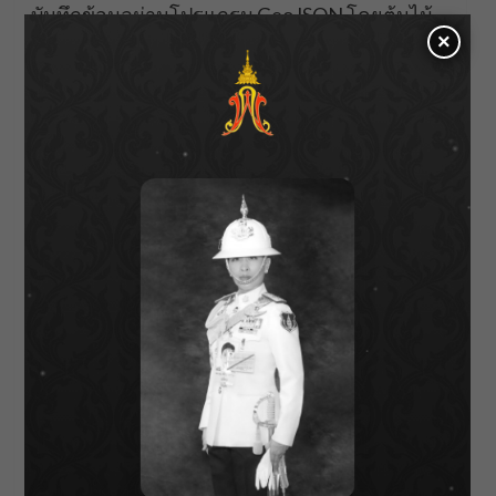
บันทึกข้อมูลผ่านโปรแกรม GeoJSON โดยต้นไม้
×
ทุกต้นที่ถูกส่งมอบจะสามารถติดตามการเติบโต
ได้ในอนาคต เพื่อที่จะสามารถยื่นรับรอง โครงการ
สนับสนุนกิจกรรมลดก๊าซเรือนกระจก (Low
Emission Support Scheme) หรือเรียกว่า โครงการ
LESS ต่อไป ด้วยปณิธาน “ร่วมสร้างสรรค์ และแบ่ง
ปันโอกาสต่อกัน”