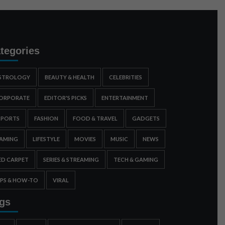
tegories
STROLOGY
BEAUTY & HEALTH
CELEBRITIES
ORPORATE
EDITOR'S PICKS
ENTERTAINMENT
SPORTS
FASHION
FOOD & TRAVEL
GADGETS
AMING
LIFESTYLE
MOVIES
MUSIC
NEWS
ED CARPET
SERIES & STREAMING
TECH & GAMING
IPS & HOW-TO
VIRAL
gs