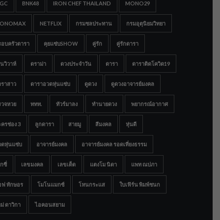
IGC
BNK48
IRON CHEF THAILAND
MONO29
ONOMAX
NETFLIX
กรมชลประทาน
กรมอุตุนิยมวิทยา
รอบครัวดารา
คุยแซ่บSHOW
คู่รัก
คู่รักดารา
นวิวาห์
ดราม่า
ดวงประจำวัน
ดารา
ดาราติดโควิด19
าราสาว
ดาราอวดหุ่นแซ่บ
ดูดวง
ดูดวงอาจารย์มงคล
รวจหวย
ททท.
ทัวร์มาลง
ทำนายดวง
พยากรณ์อากาศ
ครช่อง 3
ลูกดารา
สายมู
สีมงคล
หุ่นดี
ดหุ่นแซ่บ
อาจารย์มงคล
อาจารย์มงคล รอดเที่ยงธรรม
กซี่
เลขมงคล
เลขเด็ด
แตงโม นิดา
แพท ณปภา
อฟ ทักษอร
โมโนแมกซ์
โหนกระแส
ใบเฟิร์น พิมพ์ชนก
ม่ ดาวิกา
ไอคอนสยาม