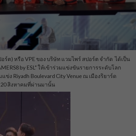
์ต) หรือ VPE ของ บริษัท แวมไพร์ สปอร์ต จำกัด ได้เป็น
MERS8 by ESL” ให้เข้าร่วมแข่งขันรายการระดับโลก
แข่ง Riyadh Boulevard City Venue ณ เมืองริยาร์ด
-20 สิงหาคมที่ผ่านมานั้น