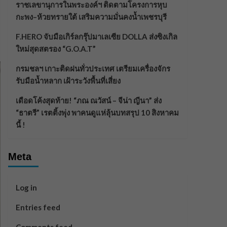
ราชเลขานุการในพระองค์ฯ ติดตามโครงการหุบ
กะพง–ห้วยทรายใต้ เสริมความมั่นคงน้ำเพชรบุรี
F.HERO จับมือเกิร์ลกรุ๊ปมาเลเซีย DOLLA ส่งซิงเกิล
ใหม่สุดสตรอง “G.O.A.T”
กรมชลฯ เกาะติดฝนทั่วประเทศ เตรียมเครื่องจักร
รับมือน้ำหลาก เฝ้าระวังพื้นที่เสี่ยง
เดือดโค้งสุดท้าย! “ภณ ณวัสน์ – จีน่า ญีนา” ส่ง
“ธาตรี” เรตติ้งพุ่ง พาคนดูแห่ลุ้นบทสรุป 10 สิงหาคม
นี้ !
Meta
Log in
Entries feed