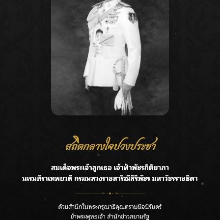
-ศุภชัย สิงห์แก้ว (xSchwepXz), ไมค์-ภูรินษ์ ร้องขันแก้ว
 วา-กฤษฎา เพ็งเล็ก (x2Stopzz) ภายใต้การดูแลของ นาย
แข่งขันต่อในสัปดาห์ที่ 2 ในรอบ PUBG Mobile World
วันที่ 18-20 สิงหาคม เพื่อชิงเงินรางวัลรวม 1 ล้านเหรียญ
อบคุณผู้สนับสนุน ธนาคาไทยพาณิชย์ (SCB) , ช่อง
พร์อีสปอร์ตมาโดยตลอด
่งขันของทีม VAMPIRE ESPORTS ได้ที่ Facebook
www.facebook.com/PUBGMOBILE.TH.OFFICIAL