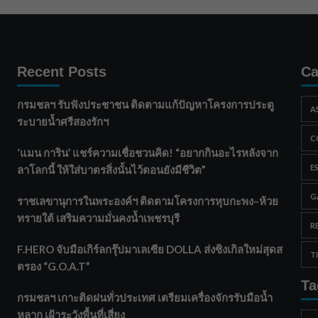
Recent Posts
Ca
กรมชลฯ รับฟังประชาชน ติดตามแก้ปัญหาโครงการประตู
A
ระบายน้ำศรีสองรักฯ
C
‘แมน การิน’ แชร์ความเชื่อชวนคิด! “อยากกินอะไรหลังจาก
E
ลาโลกนี้ ให้ใส่บาตรสิ่งนั้นไว้ตอนยังมีชีวิต”
G
ราชเลขานุการในพระองค์ฯ ติดตามโครงการหุบกะพง–ห้วย
ทรายใต้ เสริมความมั่นคงน้ำเพชรบุรี
R
F.HERO จับมือเกิร์ลกรุ๊ปมาเลเซีย DOLLA ส่งซิงเกิลใหม่สุดส
T
ตรอง “G.O.A.T”
Ta
กรมชลฯ เกาะติดฝนทั่วประเทศ เตรียมเครื่องจักรรับมือน้ำ
หลาก เฝ้าระวังพื้นที่เสี่ยง