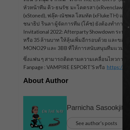
หัวหน้าทีม คิว-ธนรัช มะโคตรสา (xRvenclaw), เวฟ
(xStoned), ฟลุ๊ค-ณัชพล โสมทัต (xFlukeTH) และ
ชนาธิป รินลา ผู้จัดการทีม (โค้ช) ยังต้องทำการ
Invitational 2022: Afterparty Showdown ระหว่าง
หรือ 35 ล้านบาท ให้ลุ้นเพิ่มอีกรอบด้วย และขอข
MONO29 และ 3BB ที่ให้การสนับสนุนทีมแวมไ
ซึ่งแฟน ๆ สามารถติดตามความเคลื่อนไหวการแข
Fanpage : VAMPIRE ESPORT’S หรือ
https://
About Author
Parnicha Sasookjit
See author's posts