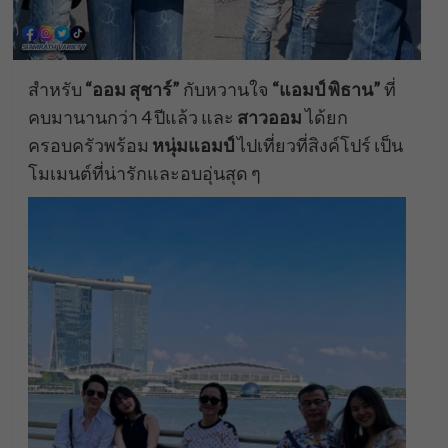
สำหรับ
“ออม สุชาร์”
กับหวานใจ
“แอมป์ พิธาน”
ที่
คบมานานกว่า 4 ปีแล้ว และ
สาวออม
ได้ยก
ครอบครัวพร้อม
หนุ่มแอมป์
ไปเที่ยวที่สิงค์โปร์ เป็น
โมเมนต์ที่น่ารักและอบอุ่นสุด ๆ