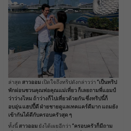
ล่าสุด
สาวออม
เปิดใจถึงทริปดังกล่าวว่า
“เป็นทริป
พักผ่อนชวนคุณพ่อคุณแม่เที่ยว ก็เลยถามพี่แอมป์
ว่าว่างไหม ถ้าว่างก็ไปเที่ยวด้วยกัน ซึ่งทริปนี้ก็
อบอุ่น แฮปปี้ดี ฝ่ายชายดูแลเทคแคร์ดีมาก แถมยัง
เข้ากันได้ดีกับครอบครัวสุด ๆ
ทั้งนี้
สาวออม
ยังได้เผยอีกว่า
“ครอบครัวก็มีถาม