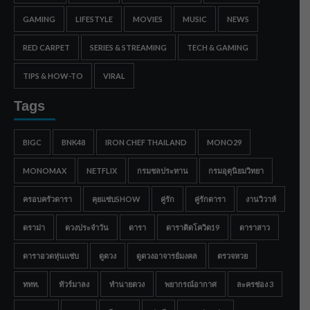
GAMING
LIFESTYLE
MOVIES
MUSIC
NEWS
RED CARPET
SERIES & STREAMING
TECH & GAMING
TIPS & HOW-TO
VIRAL
Tags
BIGC
BNK48
IRON CHEF THAILAND
MONO29
MONOMAX
NETFLIX
กรมชลประทาน
กรมอุตุนิยมวิทยา
ครอบครัวดารา
คุยแซ่บSHOW
คู่รัก
คู่รักดารา
งานวิวาห์
ดราม่า
ดวงประจำวัน
ดารา
ดาราติดโควิด19
ดาราสาว
ดาราอวดหุ่นแซ่บ
ดูดวง
ดูดวงอาจารย์มงคล
ตรวจหวย
ททท.
ทัวร์มาลง
ทำนายดวง
พยากรณ์อากาศ
ละครช่อง 3