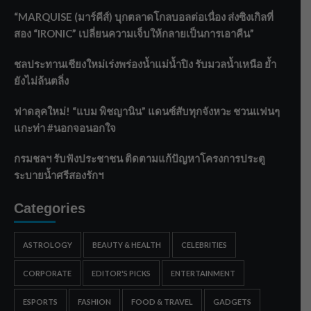
“MARQUISE (มาร์คีส์) บุกตลาดโกลบอลต่อเนื่อง ส่งซิงเกิลที่
สอง “IRONIC” เปลี่ยนความเจ็บให้กลายเป็นการเอาคืน”
ชลประทานเชียงใหม่เร่งพร่องน้ำแม่น้ำปิง รับมวลน้ำเหนือ ย้ำ
ยังไม่ล้นตลิ่ง
ฟาดลุคใหม่! “แบม พิชญานิน” แดนซ์สับทุกจังหวะ ชวนแฟนๆ
แกะท่า #นอกจอนอกใจ
กรมชลฯ รับฟังประชาชน ติดตามแก้ปัญหาโครงการประตู
ระบายน้ำศรีสองรักฯ
Categories
ASTROLOGY
BEAUTY & HEALTH
CELEBRITIES
CORPORATE
EDITOR'S PICKS
ENTERTAINMENT
ESPORTS
FASHION
FOOD & TRAVEL
GADGETS