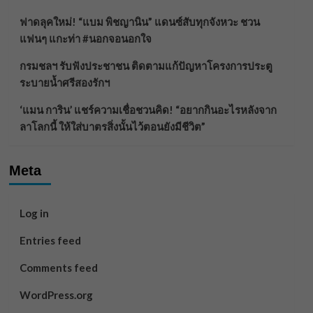
ฟาดลุคใหม่! “แบม พิชญานิน” แดนซ์สับทุกจังหวะ ชวน
แฟนๆ แกะท่า #นอกจอนอกใจ
กรมชลฯ รับฟังประชาชน ติดตามแก้ปัญหาโครงการประตู
ระบายน้ำศรีสองรักฯ
‘แมน การิน’ แชร์ความเชื่อชวนคิด! “อยากกินอะไรหลังจาก
ลาโลกนี้ ให้ใส่บาตรสิ่งนั้นไว้ตอนยังมีชีวิต”
Meta
Log in
Entries feed
Comments feed
WordPress.org