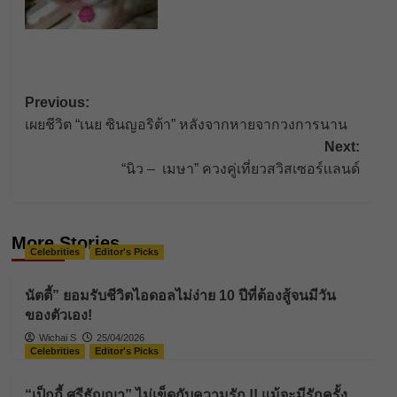
Post
Previous:
เผยชีวิต “เนย ซินญอริต้า” หลังจากหายจากวงการนาน
navigation
Next:
“นิว – เมษา” ควงคู่เที่ยวสวิสเซอร์เเลนด์
More Stories
Celebrities
Editor's Picks
นัตตี้” ยอมรับชีวิตไอดอลไม่ง่าย 10 ปีที่ต้องสู้จนมีวัน
ของตัวเอง!
Wichai S
25/04/2026
Celebrities
Editor's Picks
“เป็กกี้ ศรีธัญญา” ไม่เข็ดกับความรัก !! แม้จะมีรักครั้ง