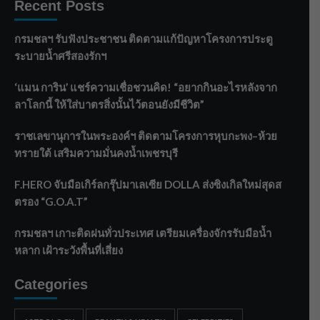
Recent Posts
กรมชลฯ รับฟังประชาชน ติดตามแก้ปัญหาโครงการประตู
ระบายน้ำศรีสองรักฯ
‘แมน การิน’ แชร์ความเชื่อชวนคิด! “อยากกินอะไรหลังจาก
ลาโลกนี้ ให้ใส่บาตรสิ่งนั้นไว้ตอนยังมีชีวิต”
ราชเลขานุการในพระองค์ฯ ติดตามโครงการหุบกะพง–ห้วย
ทรายใต้ เสริมความมั่นคงน้ำเพชรบุรี
F.HERO จับมือเกิร์ลกรุ๊ปมาเลเซีย DOLLA ส่งซิงเกิลใหม่สุดส
ตรอง “G.O.A.T”
กรมชลฯ เกาะติดฝนทั่วประเทศ เตรียมเครื่องจักรรับมือน้ำ
หลาก เฝ้าระวังพื้นที่เสี่ยง
Categories