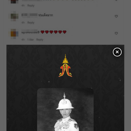
×
Cr_ig:
pai_sitang
About Author
Bentleyyapa