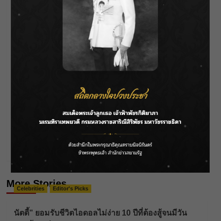
See author's posts
Post
Previous:
“บัว สโรชา” ควงสามี เล่าความแสบลูกชายฝาแฝดพร้อม
navigation
เผย แท้ง 2 ครั้ง จนเป็นโรคซึมเศร้า
Next:
เคาน์เตอร์เซอร์วิส จับมือ เวสเทิร์น ยูเนี่ยน เปิดบริการ
โอนเงินระหว่างประเทศ 24 ชั่วโมง ที่เซเว่นอีเลฟเว่น
More Stories
Celebrities
Editor's Picks
นัตตี้” ยอมรับชีวิตไอดอลไม่ง่าย 10 ปีที่ต้องสู้จนมีวัน