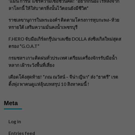
‘แมน การิน’ แชร์ความเชื่อชวนคิด! “อยากกินอะไรหลังจาก
ลาโลกนี้ ให้ใส่บาตรสิ่งนั้นไว้ตอนยังมีชีวิต”
ราชเลขานุการในพระองค์ฯ ติดตามโครงการหุบกะพง–ห้วย
ทรายใต้ เสริมความมั่นคงน้ำเพชรบุรี
F.HERO จับมือเกิร์ลกรุ๊ปมาเลเซีย DOLLA ส่งซิงเกิลใหม่สุดส
ตรอง “G.O.A.T”
กรมชลฯ เกาะติดฝนทั่วประเทศ เตรียมเครื่องจักรรับมือน้ำ
หลาก เฝ้าระวังพื้นที่เสี่ยง
เดือดโค้งสุดท้าย! “ภณ ณวัสน์ – จีน่า ญีนา” ส่ง “ธาตรี” เรต
ติ้งพุ่ง พาคนดูแห่ลุ้นบทสรุป 10 สิงหาคมนี้ !
Meta
Log in
Entries feed