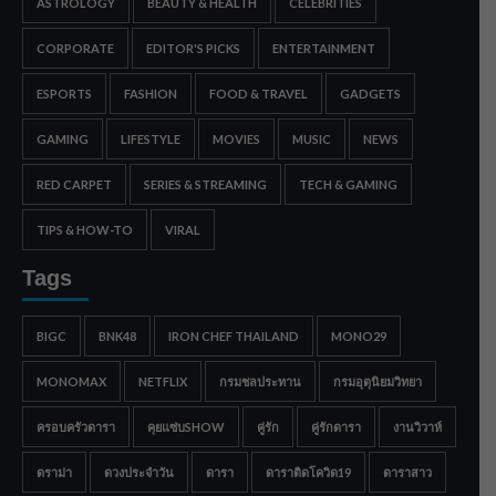
ASTROLOGY
BEAUTY & HEALTH
CELEBRITIES
CORPORATE
EDITOR'S PICKS
ENTERTAINMENT
ESPORTS
FASHION
FOOD & TRAVEL
GADGETS
GAMING
LIFESTYLE
MOVIES
MUSIC
NEWS
RED CARPET
SERIES & STREAMING
TECH & GAMING
TIPS & HOW-TO
VIRAL
Tags
BIGC
BNK48
IRON CHEF THAILAND
MONO29
MONOMAX
NETFLIX
กรมชลประทาน
กรมอุตุนิยมวิทยา
ครอบครัวดารา
คุยแซ่บSHOW
คู่รัก
คู่รักดารา
งานวิวาห์
ดราม่า
ดวงประจำวัน
ดารา
ดาราติดโควิด19
ดาราสาว