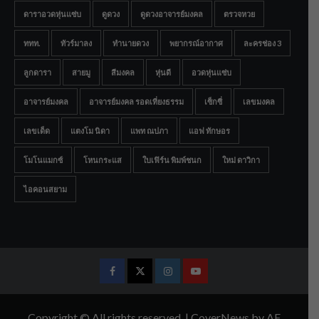
ดาราอวดหุ่นแซ่บ
ดูดวง
ดูดวงอาจารย์มงคล
ตรวจหวย
ททท.
ทัวร์มาลง
ทำนายดวง
พยากรณ์อากาศ
ละครช่อง 3
ลูกดารา
สายมู
สีมงคล
หุ่นดี
อวดหุ่นแซ่บ
อาจารย์มงคล
อาจารย์มงคล รอดเที่ยงธรรม
เซ็กซี่
เลขมงคล
เลขเด็ด
แตงโม นิดา
แพท ณปภา
แอฟ ทักษอร
โมโนแมกซ์
โหนกระแส
ใบเฟิร์น พิมพ์ชนก
ใหม่ ดาวิกา
ไอคอนสยาม
Facebook
Twitter
Instagram
Youtube
Copyright © All rights reserved.
|
CoverNews
by AF