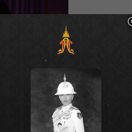
ามมันส์ เร้าใจของกีฬา E-Sport และเสียงหัวเราะ ความ
นเรื่องราวมิตรภาพของ
วี (ปารีส เบแรลค์)
นักกีฬา E-Sport
ยนมหาลัย และเข้าร่วมเป็นหนึ่งในสมาชิก
ทีมเบตาส์
ทีม