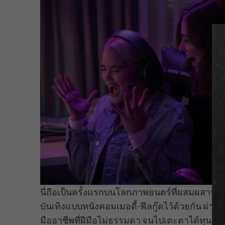
นี่ถือเป็นครั้งแรกบนโลกภาพยนตร์ที่ผสมผสานคว
บันเทิงแบบหนังคอมเมอดี้-ฟีลกู๊ดไว้ด้วยกัน ผ่า
มืออาชีพที่ฝีมือไม่ธรรมดา จนไปเตะตาได้ทุนเรี