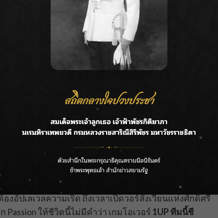
ยเป็นใหญ่ โดยมี
เบตาส์ ดัสติน (เทย์เลอร์ ซาคาร์ เปเรซ)
ัวสำรองตลอดมา เมื่อถูกหมิ่นในศักดิ์ศรี วีจึงขอกู้มันคืน
ที่รวมสมาชิกสาวสายแซ่บอย่าง
สโลน (ฮาริ เนฟ)
และ
พาร์ค
งเธอไปสู่เป้าหมายระดับชาติ และล้มทีมเบตาส์ให้สำเร็จ
องอัปเลเวลความเริ่ด ถึงเวลาเปิดวอร์สังเวียนแห่งศักดิ์ศรี
 Passion ให้ชีวิตนี้ไม่มีคำว่า เกมโอเวอร์
1
UP
ทีมนี้ชี