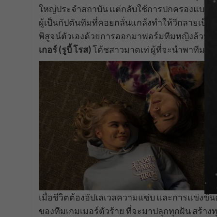
ใหญ่ประจำสถาบัน แต่กลับใช้การปกครองแบบชา
ผู้เป็นกัปตันทีมที่คอยกลั่นแกล้งทำให้วีกลายเป็นต
พิสูจน์ตัวเองด้วยการออกมาฟอร์มทีมหญิงล้วน 
เกอร์ (รูบี้ โรส)
โค้ชสาวมาดเท่ ผู้ที่จะนำพาทีมขอ
เมื่อชีวิตต้องอัปเลเวลความแซ่บ และการแข่งขันต้
ของทีมเกมเมอร์ตัวร้าย ที่จะมาปลุกทุกฝัน สร้างทุก