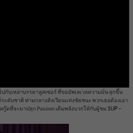
ับเหล่าบรรดาลูสเซอร์ ที่ขออัพเลเวลความมั่น ลุกขึ้น
ต์ระดับชาติ ท่ามกลางสังเวียนแห่งชัยชนะ พวกเธอต้องเอา
ลกู๊ดที่จะมาปลุก Passion เติมพลังบวกให้กับผู้ชม
1UP –