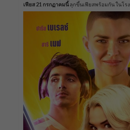
เฟียส
21 กรกฏาคมนี้
ลุกขึ้นเฟียสพร้อมกัน ในโ