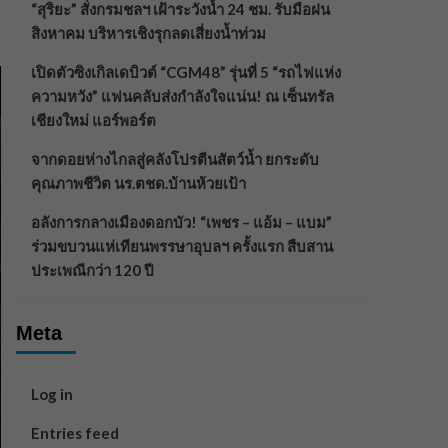
“สุริยะ” สั่งกรมชลฯ เฝ้าระวังน้ำ 24 ชม. รับมือฝน
สิงหาคม บริหารเชิงรุกลดเสี่ยงน้ำท่วม
เปิดตัวซิงเกิลเดบิวต์ “CGM48” รุ่นที่ 5 “รถไฟแห่ง
ความหวัง” แฟนคลับส่งกำลังใจแน่น! ณ เซ็นทรัล
เชียงใหม่ แอร์พอร์ต
จากดอยห่างไกลสู่คลังโปรตีนสัตว์น้ำ ยกระดับ
คุณภาพชีวิต นร.ตชด.บ้านห้วยเป้า
อลังการกลางเมืองดอกบัว! “เพชร – แอ้ม – แบม”
ร่วมขบวนแห่เทียนพรรษาอุบลฯ ครั้งแรก สืบสาน
ประเพณีกว่า 120 ปี
Meta
Log in
Entries feed