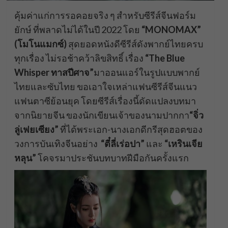
คุ้มค่าแก่การรอคอยจริง ๆ สำหรับซีรีส์จีนฟอร์ม
ยักษ์ ที่พลาดไม่ได้ในปี 2022 โดย
“MONOMAX”
(โมโนแมกซ์)
สุดยอดหนังดีซีรีส์ดังพากย์ไทยครบ
ทุกเรื่อง ไม่รอช้าคว้าลิขสิทธิ์ เรื่อง
“The Blue
Whisper ทาสปีศาจ”
มาออนแอร์ในรูปแบบพากย์
ไทยและซับไทย ขอเอาใจเหล่าแฟนซีรีส์จีนแนว
แฟนตาซีย้อนยุค โดยซีรีส์เรื่องนี้ดัดแปลงบทมา
จากนิยายจีน ของนักเขียนเจ้าของนามปากกา
“จิ่ว
ลู่เฟยเซียง”
ที่ได้พระเอก-นางเอกดีกรีสุดฮอตของ
วงการบันเทิงจีนอย่าง
“ตี๋ลี่เร่อปา”
และ
“เหรินเจีย
หลุน”
โคจรมาประชันบทบาทฝีมือกันครั้งแรก