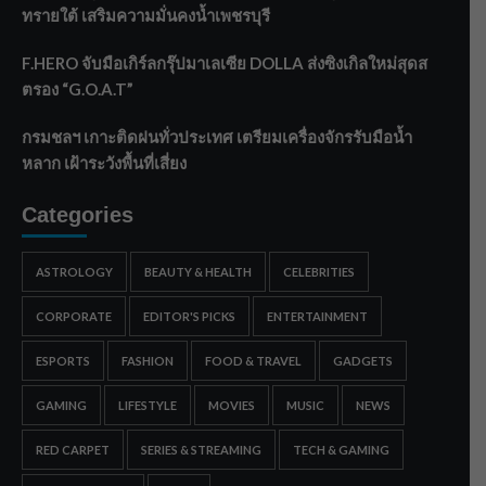
ทรายใต้ เสริมความมั่นคงน้ำเพชรบุรี
F.HERO จับมือเกิร์ลกรุ๊ปมาเลเซีย DOLLA ส่งซิงเกิลใหม่สุดส
ตรอง “G.O.A.T”
กรมชลฯ เกาะติดฝนทั่วประเทศ เตรียมเครื่องจักรรับมือน้ำ
หลาก เฝ้าระวังพื้นที่เสี่ยง
Categories
ASTROLOGY
BEAUTY & HEALTH
CELEBRITIES
CORPORATE
EDITOR'S PICKS
ENTERTAINMENT
ESPORTS
FASHION
FOOD & TRAVEL
GADGETS
GAMING
LIFESTYLE
MOVIES
MUSIC
NEWS
RED CARPET
SERIES & STREAMING
TECH & GAMING