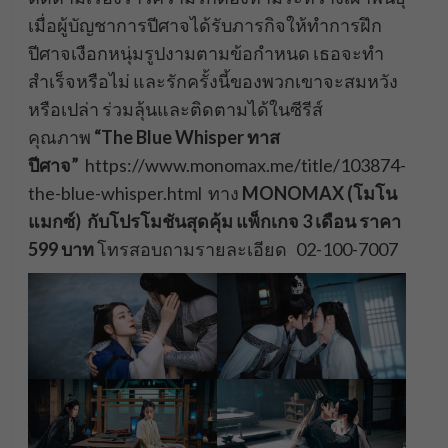
เมื่อผู้บัญชาการปีศาจได้รับภารกิจให้ทำการฝึก
ปีศาจเงือกหนุ่มรูปงามตามข้อกำหนด เธอจะทำ
สำเร็จหรือไม่ และรักครั้งนี้ของพวกเขาจะสมหวัง
หรือเปล่า ร่วมลุ้นและติดตามได้ในซีรีส์
คุณภาพ
“The Blue Whisper ทาส
ปีศาจ”
https://www.monomax.me/title/103874-
the-blue-whisper.html ทาง
MONOMAX (โมโน
แมกซ์) กับโปรโมชันสุดคุ้ม แพ็กเกจ 3 เดือน ราคา
599 บาท
โทรสอบถามรายละเอียด 02-100-7007