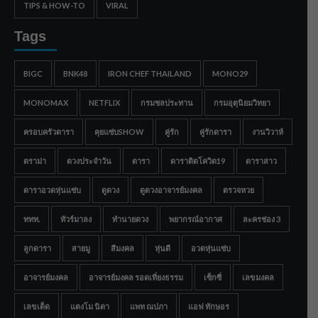
TIPS & HOW-TO
VIRAL
Tags
BIGC
BNK48
IRON CHEF THAILAND
MONO29
MONOMAX
NETFLIX
กรมชลประทาน
กรมอุตุนิยมวิทยา
ครอบครัวดารา
คุยแซ่บSHOW
คู่รัก
คู่รักดารา
งานวิวาห์
ดราม่า
ดวงประจำวัน
ดารา
ดาราติดโควิด19
ดาราสาว
ดาราอวดหุ่นแซ่บ
ดูดวง
ดูดวงอาจารย์มงคล
ตรวจหวย
ททท.
ทัวร์มาลง
ทำนายดวง
พยากรณ์อากาศ
ละครช่อง 3
ลูกดารา
สายมู
สีมงคล
หุ่นดี
อวดหุ่นแซ่บ
อาจารย์มงคล
อาจารย์มงคล รอดเที่ยงธรรม
เซ็กซี่
เลขมงคล
เลขเด็ด
แตงโม นิดา
แพท ณปภา
แอฟ ทักษอร