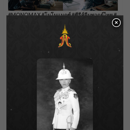
#MONOMAX #โมโนแมกซ์ #ซีรีส์จีนพากย์ไทย #
×
Thebluewhisper #ทาสปีศาจ
About Author
Parnicha Sasookjit
See author's posts
Post
Previous:
ผลสลากกินแบ่งรัฐบาล งวดวันที่ 16 มิถุนายน 2565
navigation