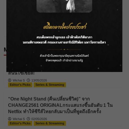
Next:
TMA ขอเชิญท่าน สำรวจอนาคตของโลกธุรกิจ พร้อม
เจาะประเด็น และเทรนด์ที่น่าจับตา ในงาน Thailand
Management Day 2022 : Fit for Future
More Stories
Editor's Picks
Series & Streaming
ช่อง 3 เสิร์ฟซีรีส์วายจับคู่ “ทาฆิ – เฟรนด์”เรียกกระแส
สนั่นโซเชียล!
Wichai S
13/05/2026
Editor's Picks
Series & Streaming
“One Night Stand (คืนเปลี่ยนชีวิต)” จาก
CHANGE2561 ORIGINALกระแสแรงขึ้นอันดับ 1 ใน
Netflix ทำให้ซีรีส์ไทยกลับมาเป็นที่พูดถึงอีกครั้ง
Wichai S
02/05/2026
Editor's Picks
Series & Streaming