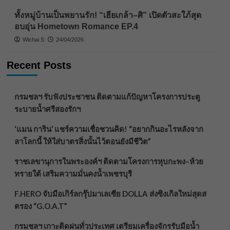
ทั้งหมู่บ้านเป็นพยานรัก! “เฮียเกล้า–ศิ” เปิดตัวสะใภ้สุด
อบอุ่น Hometown Romance EP.4
Wichai S
24/04/2026
Recent Posts
กรมชลฯ รับฟังประชาชน ติดตามแก้ปัญหาโครงการประตู
ระบายน้ำศรีสองรักฯ
‘แมน การิน’ แชร์ความเชื่อชวนคิด! “อยากกินอะไรหลังจาก
ลาโลกนี้ ให้ใส่บาตรสิ่งนั้นไว้ตอนยังมีชีวิต”
ราชเลขานุการในพระองค์ฯ ติดตามโครงการหุบกะพง–ห้วย
ทรายใต้ เสริมความมั่นคงน้ำเพชรบุรี
F.HERO จับมือเกิร์ลกรุ๊ปมาเลเซีย DOLLA ส่งซิงเกิลใหม่สุดส
ตรอง “G.O.A.T”
กรมชลฯ เกาะติดฝนทั่วประเทศ เตรียมเครื่องจักรรับมือน้ำ