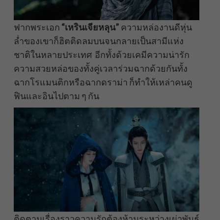
ฟากพระเอก
“เหรินเจียหลุน”
ความหล่องานดีหุ่น
ล่ำของเขาก็ฮิตติดลมบนจนกลายเป็นสามีแห่ง
ชาติในหลายประเทศ อีกทั้งด้วยเคมีความน่ารัก
ความสวยหล่อของทั้งคู่เวลาร่วมฉากด้วยกันทั้ง
ฉากโรแมนติกหรือฉากดราม่า ก็ทำให้เหล่าคนดู
ฟินและอินไปตาม ๆ กัน
ติดตามเรื่องราวความรักต้องห้ามระหว่างเผ่าพันธุ์