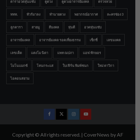
ดาราอวดหุ่นแซ่บ
ดูดวง
ดูดวงอาจารย์มงคล
ตรวจหวย
ททท.
ทัวร์มาลง
ทำนายดวง
พยากรณ์อากาศ
ละครช่อง 3
ลูกดารา
สายมู
สีมงคล
หุ่นดี
อวดหุ่นแซ่บ
อาจารย์มงคล
อาจารย์มงคล รอดเที่ยงธรรม
เซ็กซี่
เลขมงคล
เลขเด็ด
แตงโม นิดา
แพท ณปภา
แอฟ ทักษอร
โมโนแมกซ์
โหนกระแส
ใบเฟิร์น พิมพ์ชนก
ใหม่ ดาวิกา
ไอคอนสยาม
Facebook
Twitter
Instagram
Youtube
Copyright © All rights reserved.
|
CoverNews
by AF