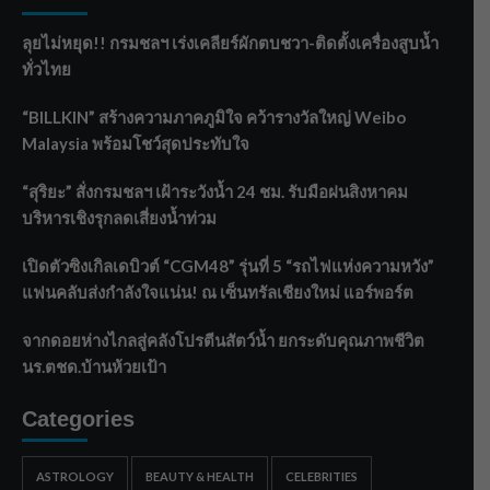
ลุยไม่หยุด!! กรมชลฯ เร่งเคลียร์ผักตบชวา-ติดตั้งเครื่องสูบน้ำ
ทั่วไทย
“BILLKIN” สร้างความภาคภูมิใจ คว้ารางวัลใหญ่ Weibo
Malaysia พร้อมโชว์สุดประทับใจ
“สุริยะ” สั่งกรมชลฯ เฝ้าระวังน้ำ 24 ชม. รับมือฝนสิงหาคม
บริหารเชิงรุกลดเสี่ยงน้ำท่วม
เปิดตัวซิงเกิลเดบิวต์ “CGM48” รุ่นที่ 5 “รถไฟแห่งความหวัง”
แฟนคลับส่งกำลังใจแน่น! ณ เซ็นทรัลเชียงใหม่ แอร์พอร์ต
จากดอยห่างไกลสู่คลังโปรตีนสัตว์น้ำ ยกระดับคุณภาพชีวิต
นร.ตชด.บ้านห้วยเป้า
Categories
ASTROLOGY
BEAUTY & HEALTH
CELEBRITIES