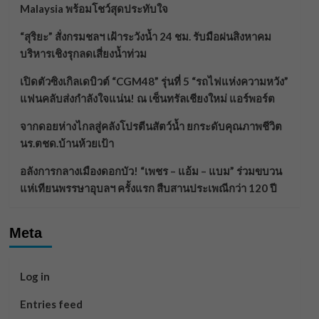
Malaysia พร้อมโชว์สุดประทับใจ
“สุริยะ” สั่งกรมชลฯ เฝ้าระวังน้ำ 24 ชม. รับมือฝนสิงหาคม
บริหารเชิงรุกลดเสี่ยงน้ำท่วม
เปิดตัวซิงเกิลเดบิวต์ “CGM48” รุ่นที่ 5 “รถไฟแห่งความหวัง”
แฟนคลับส่งกำลังใจแน่น! ณ เซ็นทรัลเชียงใหม่ แอร์พอร์ต
จากดอยห่างไกลสู่คลังโปรตีนสัตว์น้ำ ยกระดับคุณภาพชีวิต
นร.ตชด.บ้านห้วยเป้า
อลังการกลางเมืองดอกบัว! “เพชร – แอ้ม – แบม” ร่วมขบวน
แห่เทียนพรรษาอุบลฯ ครั้งแรก สืบสานประเพณีกว่า 120 ปี
Meta
Log in
Entries feed