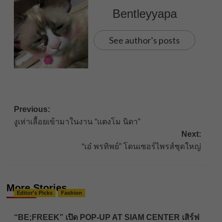
Bentleyyapa
See author's posts
Post
Previous:
งูเห่าเลื้อยเข้ามาในงาน “แตงโม นิดา”
navigation
Next:
“เอ๋ พรทิพย์” โดนเซอร์ไพรส์ชุดใหญ่
More Stories
Editor's Picks
Fashion
“BE;FREEK” เปิด POP-UP AT SIAM CENTER เสิร์ฟ