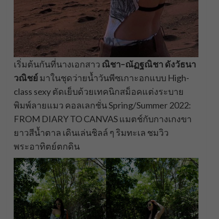
เริ่มต้นกันที่นางเอกสาว
ณิชา
–
ณัฏฐณิชา
ดังวัธนา
วณิชย์
มาในชุดว่ายน้ำวันพีซเกาะอกแบบ High-
class sexy ตัดเย็บด้วยเทคนิกสม็อคแต่งระบาย
พิมพ์ลายแมว คอลเลกชั่น Spring/Summer 2022:
FROM DIARY TO CANVAS แมตช์กับกางเกงขา
ยาวสีน้ำตาล เดินเล่นชิลล์ ๆ ริมทะเล ชมวิว
พระอาทิตย์ตกดิน