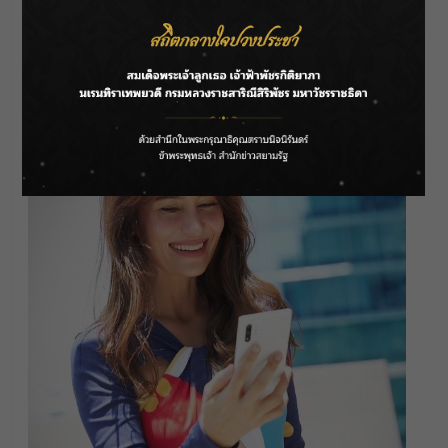
คอยตามติด โดยครั้งนี้ สาววุ้นเส้นมาในลุคสปอร์ต
เกิร์ลสุดแซ่บ กับการจับชุดบิกินีโทนสีเหลือง-ส้มกับ
เซ็ตเสื้อเชิ้ตและกางเกงขาสั้นสีส้ม มาพร้อมหมวก
แก๊ปสีขาว ได้ลุคเล่นกีฬาที่ทั้งน่ารัก เซ็กซี่ น่ามอง