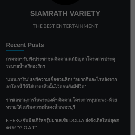
SIAMRATH VARIETY
THE BEST ENTERTAINMENT
Recent Posts
กรมชลฯ รับฟังประชาชน ติดตามแก้ปัญหาโครงการประตู
ระบายน้ำศรีสองรักฯ
‘แมน การิน’ แชร์ความเชื่อชวนคิด! “อยากกินอะไรหลังจาก
ลาโลกนี้ ให้ใส่บาตรสิ่งนั้นไว้ตอนยังมีชีวิต”
ราชเลขานุการในพระองค์ฯ ติดตามโครงการหุบกะพง–ห้วย
ทรายใต้ เสริมความมั่นคงน้ำเพชรบุรี
F.HERO จับมือเกิร์ลกรุ๊ปมาเลเซีย DOLLA ส่งซิงเกิลใหม่สุดส
ตรอง “G.O.A.T”