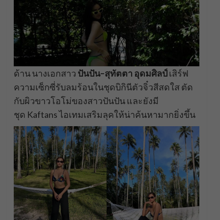
ด้าน นางเอกสาว
ปันปัน
–
สุทัตตา
อุดมศิลป์
เสิร์ฟ
ความเซ็กซี่รับลมร้อนในชุดบิกินีตัวจิ๋วสีสดใส ตัด
กับผิวขาวโอโม่ของสาวปันปัน และยังมี
ชุด Kaftans ไอเทมเสริมลุคให้น่าค้นหามากยิ่งขึ้น