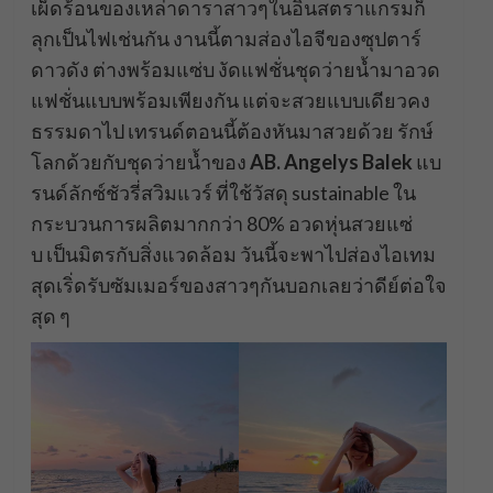
เผ็ดร้อนของเหล่าดาราสาวๆในอินสตราแกรมก็
ลุกเป็นไฟเช่นกัน งานนี้ตามส่องไอจีของซุปตาร์
ดาวดัง ต่างพร้อมแซ่บ งัดแฟชั่นชุดว่ายน้ำมาอวด
แฟชั่นแบบพร้อมเพียงกัน แต่จะสวยแบบเดียวคง
ธรรมดาไป เทรนด์ตอนนี้ต้องหันมาสวยด้วย รักษ์
โลกด้วยกับชุดว่ายน้ำของ
AB. Angelys Balek
แบ
รนด์ลักซ์ชัวรี่สวิมแวร์ ที่ใช้วัสดุ sustainable ใน
กระบวนการผลิตมากกว่า 80% อวดหุ่นสวยแซ่
บ เป็นมิตรกับสิ่งแวดล้อม วันนี้จะพาไปส่องไอเทม
สุดเริ่ดรับซัมเมอร์ของสาวๆกันบอกเลยว่าดีย์ต่อใจ
สุด ๆ