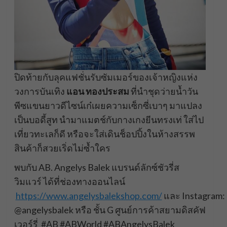
ปิดท้ายกับลุคแฟชั่นรับซัมเมอร์ของเจ้าหญิงแห่ง
วงการบันเทิง
แอน
ทองประสม
ที่นำชุดว่ายน้ำวัน
พีซแขนยาวดีไซน์เก๋เผยความเซ็กซี่เบาๆ มาแปลง
เป็นบอดี้สูท นำมาแมตช์กับกางเกงยีนทรงเท่ ใส่ไป
เที่ยวทะเลก็ดี หรือจะใส่เดินช็อปปิ้งในห้างสรรพ
สินค้าก็สวยเริ่ดไม่ซ้ำใคร
พบกับ AB. Angelys Balek แบรนด์ลักซ์ชัวรี่ส
วิมแวร์ ได้ที่ช่องทางออนไลน์
https://www.angelysbalekshop.com/
และ Instagram:
@angelysbalek หรือ ชั้น G ศูนย์การค้าสยามดิสคัฟ
เวอร์รี่ #AB #ABWorld #ABAngelysBalek