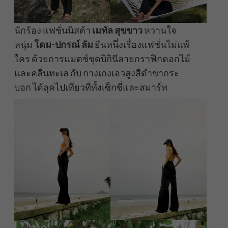
นักร้อง แฟชั่นนิสต้า
เมทัล สุขขาว
หวานใจ
หนุ่ม
โดม-ปกรณ์ ลัม
ยืนหนึ่งเรื่องแฟชั่นไม่แพ้
ใคร ด้วยการแมตช์ชุดบิกินีลายกราฟิกดอกไม้
และคลื่นทะเล กับ กางเกงเอวสูงสีดำขากระ
บอก ได้ลุคไปเที่ยวที่ทั้งเซ็กซี่และสมาร์ท