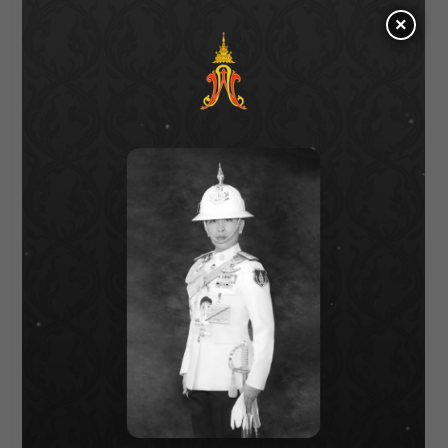
เช่นเดียวกับ นางเอกสาว
ต้าเหนิง-กัญญาวีร์ สอง
×
เมือง
ที่มาพักผ่อนริมทะเลโดยนำชุดว่ายน้ำวันพีซ
เกาะอกสีส้ม แมตช์กับกางเกงขาบานทรงโอเวอร์
ไซส์ ซึ่งหากนำเสื้อสูทมาใส่ก็จะได้ลุคสมาร์ท
สำหรับไปทำงานได้เลย
วุ้นเส้น
–
วิริฒิพา
ภักดีประสงค์
อีกหนึ่งดาราสาวตัว
แม่ด้านแฟชั่นล้ำนำเทรนด์ จนเหล่าสาว ๆ ต้อง