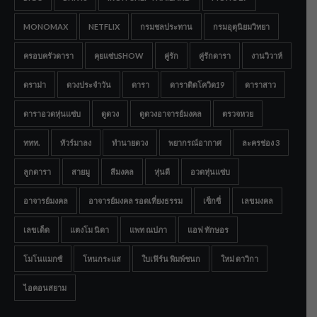
MONOMAX
NETFLIX
กรมชลประทาน
กรมอุตุนิยมวิทยา
ครอบครัวดารา
คุยแซ่บSHOW
คู่รัก
คู่รักดารา
งานวิวาห์
ดราม่า
ดวงประจำวัน
ดารา
ดาราติดโควิด19
ดาราสาว
ดาราอวดหุ่นแซ่บ
ดูดวง
ดูดวงอาจารย์มงคล
ตรวจหวย
ททท.
ทัวร์มาลง
ทำนายดวง
พยากรณ์อากาศ
ละครช่อง 3
ลูกดารา
สายมู
สีมงคล
หุ่นดี
อวดหุ่นแซ่บ
อาจารย์มงคล
อาจารย์มงคล รอดเที่ยงธรรม
เซ็กซี่
เลขมงคล
เลขเด็ด
แตงโม นิดา
แพท ณปภา
แอฟ ทักษอร
โมโนแมกซ์
โหนกระแส
ใบเฟิร์น พิมพ์ชนก
ใหม่ ดาวิกา
ไอคอนสยาม