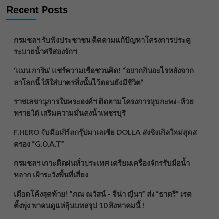
Recent Posts
กรมชลฯ รับฟังประชาชน ติดตามแก้ปัญหาโครงการประตู
ระบายน้ำศรีสองรักฯ
‘แมน การิน’ แชร์ความเชื่อชวนคิด! “อยากกินอะไรหลังจาก
ลาโลกนี้ ให้ใส่บาตรสิ่งนั้นไว้ตอนยังมีชีวิต”
ราชเลขานุการในพระองค์ฯ ติดตามโครงการหุบกะพง–ห้วย
ทรายใต้ เสริมความมั่นคงน้ำเพชรบุรี
F.HERO จับมือเกิร์ลกรุ๊ปมาเลเซีย DOLLA ส่งซิงเกิลใหม่สุดส
ตรอง “G.O.A.T”
กรมชลฯ เกาะติดฝนทั่วประเทศ เตรียมเครื่องจักรรับมือน้ำ
หลาก เฝ้าระวังพื้นที่เสี่ยง
เดือดโค้งสุดท้าย! “ภณ ณวัสน์ – จีน่า ญีนา” ส่ง “ธาตรี” เรต
ติ้งพุ่ง พาคนดูแห่ลุ้นบทสรุป 10 สิงหาคมนี้ !