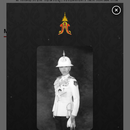
เปื้อน 12 ผู้เข้าแข่งขัน..ปะฉะดะดวลเดือด!! ใส่กันยับ
×
More Stories
Editor's Picks
Entertainment
‘แมน การิน’ แชร์ความเชื่อชวนคิด! “อยากกินอะไรหลัง
จากลาโลกนี้ ให้ใส่บาตรสิ่งนั้นไว้ตอนยังมีชีวิต”
Wichai S
07/08/2026
Entertainment
ราชเลขานุการในพระองค์ฯ ติดตามโครงการหุบกะพง–
ห้วยทรายใต้ เสริมความมั่นคงน้ำเพชรบุรี
Wichai S
07/08/2026
Editor's Picks
Entertainment
F.HERO จับมือเกิร์ลกรุ๊ปมาเลเซีย DOLLA ส่งซิงเกิล
ใหม่สุดสตรอง “G.O.A.T”
Wichai S
07/08/2026