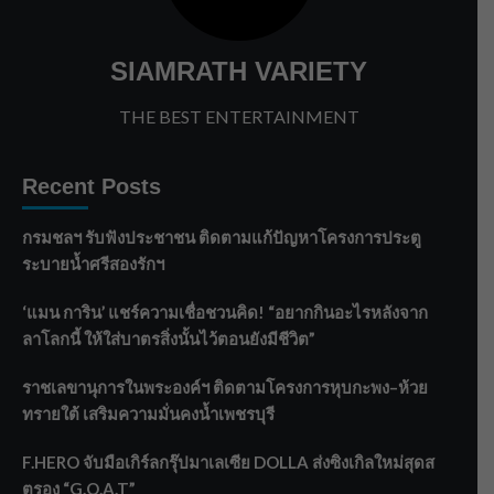
SIAMRATH VARIETY
THE BEST ENTERTAINMENT
Recent Posts
กรมชลฯ รับฟังประชาชน ติดตามแก้ปัญหาโครงการประตู
ระบายน้ำศรีสองรักฯ
‘แมน การิน’ แชร์ความเชื่อชวนคิด! “อยากกินอะไรหลังจาก
ลาโลกนี้ ให้ใส่บาตรสิ่งนั้นไว้ตอนยังมีชีวิต”
ราชเลขานุการในพระองค์ฯ ติดตามโครงการหุบกะพง–ห้วย
ทรายใต้ เสริมความมั่นคงน้ำเพชรบุรี
F.HERO จับมือเกิร์ลกรุ๊ปมาเลเซีย DOLLA ส่งซิงเกิลใหม่สุดส
ตรอง “G.O.A.T”