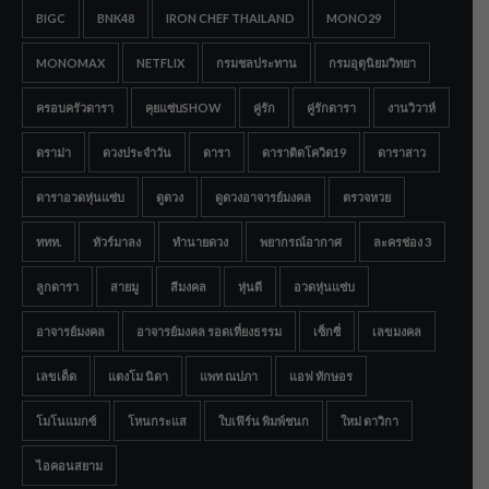
BIGC
BNK48
IRON CHEF THAILAND
MONO29
MONOMAX
NETFLIX
กรมชลประทาน
กรมอุตุนิยมวิทยา
ครอบครัวดารา
คุยแซ่บSHOW
คู่รัก
คู่รักดารา
งานวิวาห์
ดราม่า
ดวงประจำวัน
ดารา
ดาราติดโควิด19
ดาราสาว
ดาราอวดหุ่นแซ่บ
ดูดวง
ดูดวงอาจารย์มงคล
ตรวจหวย
ททท.
ทัวร์มาลง
ทำนายดวง
พยากรณ์อากาศ
ละครช่อง 3
ลูกดารา
สายมู
สีมงคล
หุ่นดี
อวดหุ่นแซ่บ
อาจารย์มงคล
อาจารย์มงคล รอดเที่ยงธรรม
เซ็กซี่
เลขมงคล
เลขเด็ด
แตงโม นิดา
แพท ณปภา
แอฟ ทักษอร
โมโนแมกซ์
โหนกระแส
ใบเฟิร์น พิมพ์ชนก
ใหม่ ดาวิกา
ไอคอนสยาม