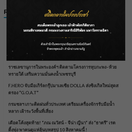
Recent Posts
กรมชลฯ รับฟังประชาชน ติดตามแก้ปัญหาโครงการประตู
ระบายน้ำศรีสองรักฯ
‘แมน การิน’ แชร์ความเชื่อชวนคิด! “อยากกินอะไรหลังจาก
ลาโลกนี้ ให้ใส่บาตรสิ่งนั้นไว้ตอนยังมีชีวิต”
ราชเลขานุการในพระองค์ฯ ติดตามโครงการหุบกะพง–ห้วย
ทรายใต้ เสริมความมั่นคงน้ำเพชรบุรี
F.HERO จับมือเกิร์ลกรุ๊ปมาเลเซีย DOLLA ส่งซิงเกิลใหม่สุดส
ตรอง “G.O.A.T”
กรมชลฯ เกาะติดฝนทั่วประเทศ เตรียมเครื่องจักรรับมือน้ำ
หลาก เฝ้าระวังพื้นที่เสี่ยง
เดือดโค้งสุดท้าย! “ภณ ณวัสน์ – จีน่า ญีนา” ส่ง “ธาตรี” เรต
ติ้งพุ่ง พาคนดูแห่ลุ้นบทสรุป 10 สิงหาคมนี้ !