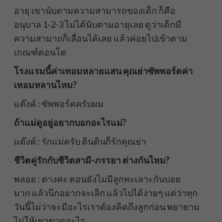
อายุ เขานับตามความสามารถของเด็ก ก็คือ
อนุบาล 1-2-3 ไม่ได้นับตามอายุเลย ดูว่าเด็กมี
ความสามาถก็เลื่อนได้เลย แล้วค่อยไปเข้าตาม
เกณฑ์ตอนโต
โรงแรมนี้ค่าเทอมหลายแสน คุณย่าซัพพอร์ตค่า
เทอมหลานไหม?
แต๊งค์ : ซัพพอร์ตครับผม
ถ้าแม่ดูอยู่อยากบอกอะไรแม่?
แต๊งค์ : รักแม่ครับ ตินตินก็รักคุณย่า
ชีวิตคู่รักกับชีวิตสามี-ภรรยา ต่างกันไหม?
พลอย : ต่างค่ะ ตอนยังไม่มีลูกทะเลาะกันบ่อย
มาก แล้วนึกอยากจะเลิก แล้วไปได้ง่ายๆ แต่ว่าทุก
วันนี้ไม่ว่าจะมีอะไรเราต้องคิดถึงลูกก่อน พยายาม
ไม่ให้เขาขาดอะไร