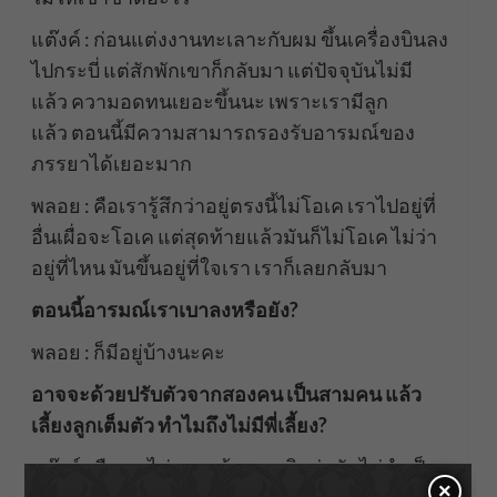
แต๊งค์ : ก่อนแต่งงานทะเลาะกับผม ขึ้นเครื่องบินลง
ไปกระบี่ แต่สักพักเขาก็กลับมา แต่ปัจจุบันไม่มี
แล้ว ความอดทนเยอะขึ้นนะ เพราะเรามีลูก
แล้ว ตอนนี้มีความสามารถรองรับอารมณ์ของ
ภรรยาได้เยอะมาก
พลอย : คือเรารู้สึกว่าอยู่ตรงนี้ไม่โอเค เราไปอยู่ที่
อื่นเผื่อจะโอเค แต่สุดท้ายแล้วมันก็ไม่โอเค ไม่ว่า
อยู่ที่ไหน มันขึ้นอยู่ที่ใจเรา เราก็เลยกลับมา
ตอนนี้อารมณ์เราเบาลงหรือยัง?
พลอย : ก็มีอยู่บ้างนะคะ
อาจจะด้วยปรับตัวจากสองคน เป็นสามคน แล้ว
เลี้ยงลูกเต็มตัว ทำไมถึงไม่มีพี่เลี้ยง?
แต๊งค์ : คือเราไม่อยากจ้าง เราคิดว่ามันไม่จำเป็น
×