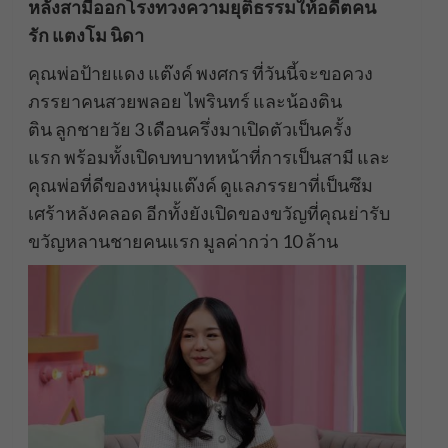
หลังสามีออกโรงทวงความยุติธรรมให้อดีตคน
รัก แตงโม นิดา
คุณพ่อป้ายแดง แต๊งค์ พงศกร ที่วันนี้จะขอควง
ภรรยาคนสวยพลอย ไพรินทร์ และน้องติน
ติน ลูกชายวัย 3 เดือนครึ่งมาเปิดตัวเป็นครั้ง
แรก พร้อมทั้งเปิดบทบาทหน้าที่การเป็นสามี และ
คุณพ่อที่ดีของหนุ่มแต๊งค์ ดูแลภรรยาที่เป็นซึม
เศร้าหลังคลอด อีกทั้งยังเปิดของขวัญที่คุณย่ารับ
ขวัญหลานชายคนแรก มูลค่ากว่า 10 ล้าน