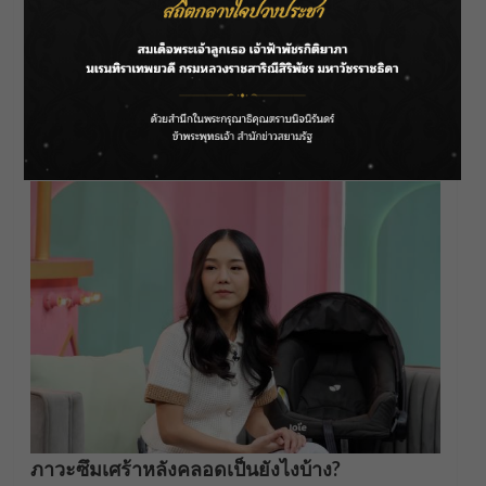
มาเข้าเต้ามาดูดทุก 3 ชั่วโมง มันเจ็บ แล้วไหนจะ
เจ็บแผลผ่าอีก
แต๊งค์ : ผมเป็นพยานได้ วันที่ยังอยู่โรงพยาบาล วัน
แรก ๆ ที่เขาต้องให้นมลูก ร้องไห้แล้วแบบจิก คือ
สงสารเขา แล้วมันทำให้เราย้อนนึกถึงแม่เราเอง
ภาวะซึมเศร้าหลังคลอดเป็นยังไงบ้าง?