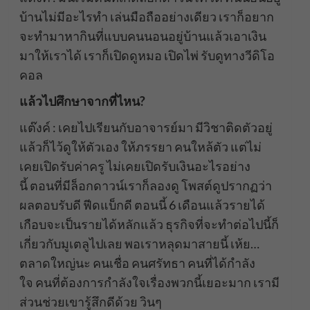
บ้านไม่มีอะไรทำ เล่นมือถืออย่างเดียว เราก็อยาก
จะทำมาหากินที่แบบคนนอนอยู่บ้านแล้วเอาเงิน
มาให้เราได้ เราก็เปิดดูหมอ เปิดไพ่ รับดูทางวีดิโอ
คอล
แล้วไปศึกษาจากที่ไหน?
แต๊งค์ : เคยไปเรียนกับอาจารย์มา มีวิชาติดตัวอยู่
แล้วก็ไว้ดูให้ตัวเอง ให้ภรรยา คนใหล้ตัว แต่ไม่
เคยเปิดรับค่าครู ไม่เคยเปิดรับเงินอะไรอย่าง
นี้ ตอนที่มีล็อกดาวน์เราก็ลองดู โพสต์ดูปรากฏว่า
ผลตอบรับดี ฟีดแบ็กดี ตอนนี้ 6 เดือนแล้วรายได้
เกือบจะเป็นรายได้หลักแล้ว ธุรกิจที่จะทำต่อไปนี้ก็
เกี่ยวกับมูเตลูไปเลย พอเราหลุดมาสายนี้ เห้ย…
ตลาดใหญ่นะ คนเชื่อ คนศรัทธา คนที่ได้กำลัง
ใจ คนที่ต้องการกำลังใจเรื่องพวกนี้เยอะมาก เรามี
ส่วนช่วยเขารู้สึกดีด้วย วินๆ