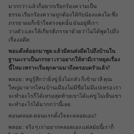
มากกว่า แล้วก็อยากเรียกร้องความเป็น
ธรรม เรียกร้องความถูกต้องให้กับน้องแตงโม ซึ่ง
ภรรยาผมก็เข้าใจตรงจุดนั้น มันอยู่ที่เรา
วางตัว และให้เกียรติภรรยาด้วยว่าไม่ได้พูดไปถึง
เรื่องอดีต
พอแต๊งค์ออกมาพูด แล้วมีคนส่งมีดไปถึงบ้านใน
ฐานะเราเป็นภรรยา เราอยากให้สามีเราหยุดเรื่อง
นี้ไหม เพราะเริ่มคุกคามมาถึงครอบครัวแล้ว?
พลอย : หนูรู้สึกว่ายิ่งขู่ ยิ่งไม่กลัว ก็เข้ามาสิ คุณ
ใหญ่มาจากไหน บ้านเมืองไม่มีขื่อไม่มีแปเหรอ เรา
จะทำอะไรก็ได้เหรอสุดท้ายเขาได้แค่ขู่ ไม่เห็นเขา
จะทำอะไรได้มากกว่านี้เลย
ตอนคลอด ตอนแรกตั้งใจจะคลอดเอง?
พลอย : จริง ๆ เราอยากคลอดเอง แต่สมัยนี้เราก็