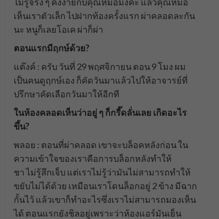
ไม่รู้จริง ๆ คงง่ายกับคุณหมอมั้งคะ แล้วคุณหมอ
เห็นเราตัวเล็ก ไปฝากท้องครั้งแรก ผ่าคลอดละกัน
นะ หนูก็เลยโอเค ผ่าก็ผ่า
ตอนแรกมีฤกษ์ด้วย?
แต๊งค์ : ครับ วันที่ 29 พฤศจิกายน ตอน 9 โมง ผม
เป็นคนดูฤกษ์เอง ก็คัดวันมาแล้วไปให้อาจารย์ที่
ปรึกษาคัดเลือกวันมาให้อีกที
ในห้องคลอดเห็นว่าอยู่ ๆ ก็กรี๊ดลั่นเลย เกิดอะไร
ขึ้น?
พลอย : ตอนที่ผ่าคลอด เขาจะบล็อคหลังก่อน ใน
ความเข้าใจของเราคือการบล็อกหลังทำให้
ชา ไม่รู้สึกเจ็บ แต่เราไม่รู้ว่ามันไม่สามารถทำให้
ขยับไม่ได้ด้วย เหมือนเราโดนล็อกอยู่ 2 ข้าง มีฉาก
กั้นไว้ แล้วเขาก็ทำอะไรซึ่งเราไม่สามารถมองเห็น
ได้ ตอนแรกยังชิลอยู่เพราะว่าห้องแอร์มันเย็น