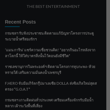
THE BEST ENTERTAINMENT
Recent Posts
กรมชลฯ รับฟังประชาชน ติดตามแก้ปัญหาโครงการประตู
ระบายน้ำศรีสองรักฯ
‘แมน การิน’ แชร์ความเชื่อชวนคิด! “อยากกินอะไรหลังจาก
ลาโลกนี้ ให้ใส่บาตรสิ่งนั้นไว้ตอนยังมีชีวิต”
ราชเลขานุการในพระองค์ฯ ติดตามโครงการหุบกะพง–ห้วย
ทรายใต้ เสริมความมั่นคงน้ำเพชรบุรี
F.HERO จับมือเกิร์ลกรุ๊ปมาเลเซีย DOLLA ส่งซิงเกิลใหม่สุดส
ตรอง “G.O.A.T”
กรมชลฯ เกาะติดฝนทั่วประเทศ เตรียมเครื่องจักรรับมือน้ำ
หลาก เฝ้าระวังพื้นที่เสี่ยง