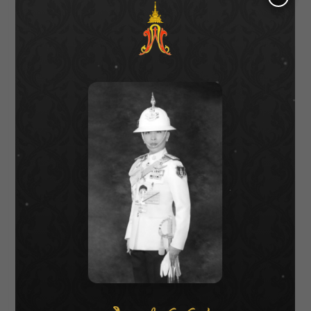
ต้องจ้างครับ เราช่วยกันเลี้ยงได้ อีกอย่างด้วย
อาชีพของผม ผมไม่ได้ทำงานประจำไม่ต้องเข้า
ออฟฟิศ ผมอยู่ที่บ้าน บริหารทำนู่น ทำนี่ของตัวเอง
ได้ เรามีเวลาให้ลูกกับถรรยาเต็มที่ อันนี้ก็เป็น
ความโชคดีของเราด้วยที่คนอื่นไม่ได้มีจุดโชคดี
แบบนี้
ตอนที่พลอยให้นม เข้าเต้าก็เกิดปัญหาเกี่ยวกับ
เรื่องภาวะเต้านม มันทรมานจนเต้านมแตกเลยเห
รอ?
พลอย : หนูเห็นว่าเป็นกันทุกคนนะคะ แต่ว่าของหนู
จะมีภาวะเรื่องของอารมณ์ร่วมด้วยก็คือ เบบี้
บลู เต้านมเราช่วงแรกๆ หลังคลอด มันจะสร้าง
น้ำนมเยอะมาก เยอะจนเกินความต้องการของ
น้อง แล้วพอเราเอาออกไม่หมด มันแข็งเป็น
ไต แล้วมันก็ปวด ต้องให้คนมานวด แล้วหัวนมเรา
ปกติ ไม่เคยได้ใช้งานอะไร แต่พอมีลูกปุ๊บ ลูกก็ต้อง