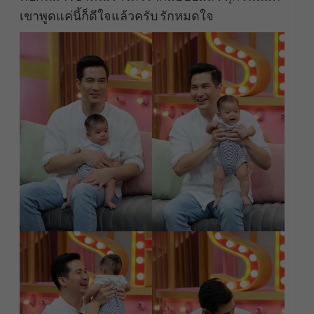
เขาพูดแค่นี้ก็ดีใจแล้วครับ รักหมดใจ