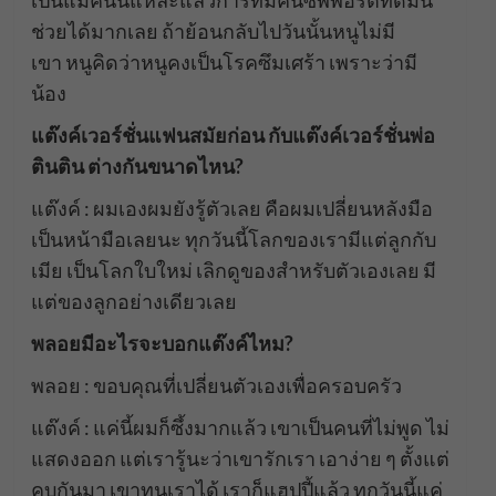
เป็นแม่คนนี่แหละแล้วการที่มีคนซัพพอร์ตที่ดีมัน
ช่วยได้มากเลย ถ้าย้อนกลับไปวันนั้นหนูไม่มี
เขา หนูคิดว่าหนูคงเป็นโรคซึมเศร้า เพราะว่ามี
น้อง
แต๊งค์เวอร์ชั่นแฟนสมัยก่อน กับแต๊งค์เวอร์ชั่นพ่อ
ตินติน ต่างกันขนาดไหน?
แต๊งค์ : ผมเองผมยังรู้ตัวเลย คือผมเปลี่ยนหลังมือ
เป็นหน้ามือเลยนะ ทุกวันนี้โลกของเรามีแต่ลูกกับ
เมีย เป็นโลกใบใหม่ เลิกดูของสำหรับตัวเองเลย มี
แต่ของลูกอย่างเดียวเลย
พลอยมีอะไรจะบอกแต๊งค์ไหม?
พลอย : ขอบคุณที่เปลี่ยนตัวเองเพื่อครอบครัว
แต๊งค์ : แค่นี้ผมก็ซึ้งมากแล้ว เขาเป็นคนที่ไม่พูด ไม่
แสดงออก แต่เรารู้นะว่าเขารักเรา เอาง่าย ๆ ตั้งแต่
คบกันมา เขาทนเราได้ เราก็แฮปปี้แล้ว ทุกวันนี้แค่