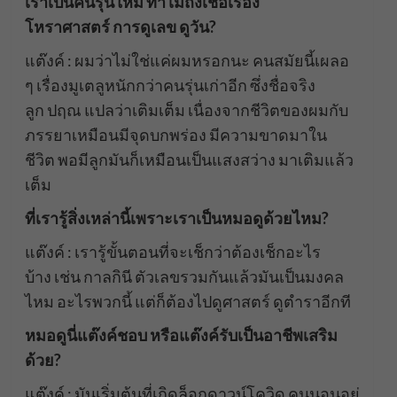
เราเป็นคนรุ่นใหม่ ทำไมถึงเชื่อเรื่อง
โหราศาสตร์ การดูเลข ดูวัน?
แต๊งค์ : ผมว่าไม่ใช่แค่ผมหรอกนะ คนสมัยนี้เผลอ
ๆ เรื่องมูเตลูหนักกว่าคนรุ่นเก่าอีก ซึ่งชื่อจริง
ลูก ปฤณ แปลว่าเติมเต็ม เนื่องจากชีวิตของผมกับ
ภรรยาเหมือนมีจุดบกพร่อง มีความขาดมาใน
ชีวิต พอมีลูกมันก็เหมือนเป็นแสงสว่าง มาเติมแล้ว
เต็ม
ที่เรารู้สิ่งเหล่านี้เพราะเราเป็นหมอดูด้วยไหม?
แต๊งค์ : เรารู้ขั้นตอนที่จะเช็กว่าต้องเช็กอะไร
บ้าง เช่น กาลกินี ตัวเลขรวมกันแล้วมันเป็นมงคล
ไหม อะไรพวกนี้ แต่ก็ต้องไปดูศาสตร์ ดูตำราอีกที
หมอดูนี่แต๊งค์ชอบ หรือแต๊งค์รับเป็นอาชีพเสริม
ด้วย?
แต๊งค์ : มันเริ่มต้นที่เกิดล็อกดาวน์โควิด คนนอนอยู่