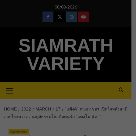
Skip
08/08/2026
to
content
Facebook
Twitter
Instagram
Youtube
SIAMRATH
VARIETY
Primary
Menu
HOME
2022
MARCH
17
“แต๊งค์” ควงภรรยา เปิดใจหลังสามี
ออกโรงทวงความยุติธรรมให้อดีตคนรัก “แตงโม นิดา”
Celebrities