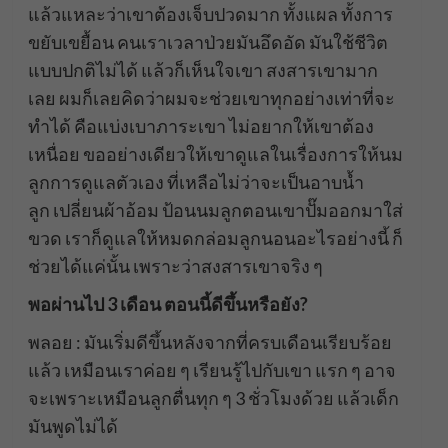
แล้วแหละว่าเขาต้องเจ็บปวดมาก ทั้งแผล ทั้งการ
ขยับเขยื้อน คนเราเวลาป่วยมันอึดอัด มันใช้ชีวิต
แบบปกติไม่ได้ แล้วก็เห็นใจเขา สงสารเขามาก
เลย ผมก็เลยคิดว่าผมจะช่วยเขาทุกอย่างเท่าที่จะ
ทำได้ คือแบ่งเบาภาระเขา ไม่อยากให้เขาต้อง
เหนื่อย ขออย่างเดียวให้เขาดูแลในเรื่องการให้นม
ลูกการดูแลตัวเอง ที่เหลือไม่ว่าจะเป็นอาบน้ำ
ลูก เปลี่ยนผ้าอ้อม ป้อนนมลูกตอนเขาปั๊มออกมาใส่
ขวด เราก็ดูแลให้หมดกล่อมลูกนอนอะไรอย่างนี้ ก็
ช่วยได้แค่นั้น เพราะว่าสงสารเขาจริง ๆ
พอผ่านไป 3 เดือน ตอนนี้ดีขึ้นหรือยัง?
พลอย : มันเริ่มดีขึ้นหลังจากที่ครบเดือนเรียบร้อย
แล้ว เหมือนเราค่อย ๆ เรียนรู้ไปกับเขา แรก ๆ อาจ
จะเพราะเหมือนลูกตื่นทุก ๆ 3 ชั่วโมงด้วย แล้วเด็ก
มันพูดไม่ได้