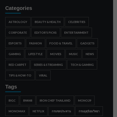
Categories
ASTROLOGY
BEAUTY & HEALTH
CELEBRITIES
CORPORATE
EDITOR'S PICKS
ENTERTAINMENT
ESPORTS
FASHION
FOOD & TRAVEL
GADGETS
GAMING
LIFESTYLE
MOVIES
MUSIC
NEWS
RED CARPET
SERIES & STREAMING
TECH & GAMING
TIPS & HOW-TO
VIRAL
Tags
BIGC
BNK48
IRON CHEF THAILAND
MONO29
MONOMAX
NETFLIX
กรมชลประทาน
กรมอุตุนิยมวิทยา