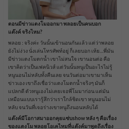
ตอนมีข่าวแตงโมออกมา พลอยเป็นคนบอก
แต๊งค์ จริงไหม?
พลอย : จริงค่ะ วันนั้นเข้านอนกันแล้ว แต่ว่าพลอย
ยังไม่ง่วง นั่งเล่นโทรศัพท์อยู่ ก็เลยบอก เห้ย…พี่มัน
มีข่าวแตงโมตกน้ำ เขาไม่สนใจ เขานอนต่อ คือ
เขาคิดว่าเป็นเฟคนิวส์ แต่วันนั้นหนูเป็นอะไรไม่รู้
หนูนอนไม่หลับทั้งคืนเลย จนวันต่อมาเขามาเห็น
ข่าวเอง เขาถึงเชื่อว่าแตงโมตกน้ำจริงๆ มันก็
แปลกดี ตัวหนูเองไม่เคยเจอพี่โมมาก่อน แต่มัน
เหมือนแบบเรารู้สึกว่าเราใกล้ชิดเขา หนูนอนไม่
หลับ จนวันที่เจอร่างเขาหนูถึงนอนหลับได้
แต๊งค์มีโอกาสมาออกคุยแซ่บshow หลัง ๆ คือเรื่อง
ของแตงโม พลอยโอเคไหมที่แต๊งค์มาพูดถึงเรื่อง