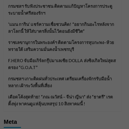
กรมชลฯ รับฟังประชาชน ติดตามแก้ปัญหาโครงการประตู
ระบายน้ำศรีสองรักฯ
‘แมน การิน’ แชร์ความเชื่อชวนคิด! “อยากกินอะไรหลังจาก
ลาโลกนี้ ให้ใส่บาตรสิ่งนั้นไว้ตอนยังมีชีวิต”
ราชเลขานุการในพระองค์ฯ ติดตามโครงการหุบกะพง–ห้วย
ทรายใต้ เสริมความมั่นคงน้ำเพชรบุรี
F.HERO จับมือเกิร์ลกรุ๊ปมาเลเซีย DOLLA ส่งซิงเกิลใหม่สุดส
ตรอง “G.O.A.T”
กรมชลฯ เกาะติดฝนทั่วประเทศ เตรียมเครื่องจักรรับมือน้ำ
หลาก เฝ้าระวังพื้นที่เสี่ยง
เดือดโค้งสุดท้าย! “ภณ ณวัสน์ – จีน่า ญีนา” ส่ง “ธาตรี” เรต
ติ้งพุ่ง พาคนดูแห่ลุ้นบทสรุป 10 สิงหาคมนี้ !
Meta