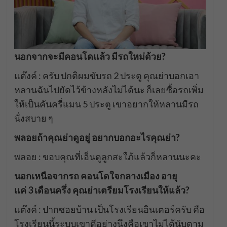
นอกจากจะมีคอนโดแล้ว มีรถใหม่ด้วย?
แต๊งค์ : ครับ ปกติผมขับรถ 2 ประตู คุณย่าบอกเอา
หลานฉันไปยัดไว้ข้างหลังไม่ได้นะ ก็เลยซื้อรถเพิ่ม
ให้เป็นคันครี่แมน 5 ประตู เขาอยากให้หลานมีรถ
นั่งสบาย ๆ
พลอยถ้าคุณย่าดูอยู่ อยากบอกอะไรคุณย่า?
พลอย : ขอบคุณที่เอ็นดูลูกสะใภ้แล้วก็หลานนะคะ
นอกเหนือจากรถ คอนโดใจกลางเมือง อายุ
แค่ 3 เดือนครึ่ง คุณย่าเตรียมโรงเรียนให้แล้ว?
แต๊งค์ : ปากซอยบ้าน เป็นโรงเรียนอินเตอร์ครับ คือ
โรงเรียนนี้ระบบเขาดีอย่างนึงคือเขาไม่ได้นับตาม