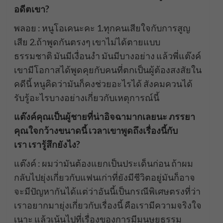
อดีตเขา?
พลอย : หนูโอเคนะคะ 1.ทุกคนเสียใจกับการสูญ
เสีย 2.ถ้าพูดกันตรงๆ เขาไม่ได้ตายแบบ
ธรรมชาติ มันมีเงื่อนงำ มันมีบางอย่าง แล้วพี่แต๊งค์
เขามีโอกาสได้พูดคุยกับคนที่ตกเป็นผู้ต้องสงสัยใน
คดีนี้ หนูคิดว่ามันก็คงช่วยอะไรได้ สังคมควนได้
รับรู้อะไรบางอย่างเกี่ยวกับเหตุการณ์นี้
แต๊งค์คุณเป็นผู้ชายที่น่าอิจฉามากเลยนะ ภรรยา
คุณใจกว้างขนาดนี้ เวลาเขาพูดถึงเรื่องนี้กับ
เรา เรารู้สึกยังไง?
แต๊งค์ : ผมว่ามันต้องแยกเป็นประเด็นก่อน ถ้าผม
กลับไปยุ่งเกี่ยวกับแฟนเก่าที่ยังมีชีวิตอยู่มันก็อาจ
จะมีปัญหากันได้แต่ว่าอันนี้เป็นกรณีพิเศษตรงที่ว่า
เราอยากมายุ่งเกี่ยวกับเรื่องนี้ คือเรามีความจริงใจ
เนาะ แล้วเน้นไปที่เรื่องของการมีมนุษยธรรม