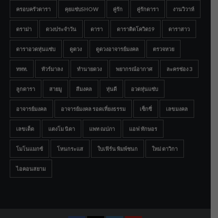
ครอบครัวดารา
คุยแซ่บSHOW
คู่รัก
คู่รักดารา
งานวิวาห์
ดราม่า
ดวงประจำวัน
ดารา
ดาราติดโควิด19
ดาราสาว
ดาราอวดหุ่นแซ่บ
ดูดวง
ดูดวงอาจารย์มงคล
ตรวจหวย
ททท.
ทัวร์มาลง
ทำนายดวง
พยากรณ์อากาศ
ละครช่อง 3
ลูกดารา
สายมู
สีมงคล
หุ่นดี
อวดหุ่นแซ่บ
อาจารย์มงคล
อาจารย์มงคล รอดเที่ยงธรรม
เซ็กซี่
เลขมงคล
เลขเด็ด
แตงโม นิดา
แพท ณปภา
แอฟ ทักษอร
โมโนแมกซ์
โหนกระแส
ใบเฟิร์น พิมพ์ชนก
ใหม่ ดาวิกา
ไอคอนสยาม