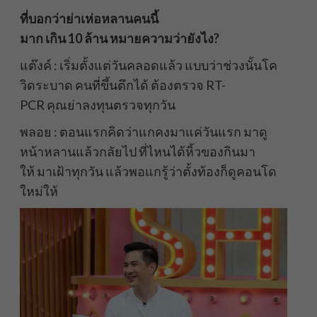
ที่บอกว่าย่าเห่อหลานคนนี้
มาก เกิน 10 ล้าน หมายความว่ายังไง?
แต๊งค์ : เริ่มตั้งแต่วันคลอดแล้ว แบบว่าช่วงนั้นโค
วิดระบาด คนที่ขึ้นตึกได้ ต้องตรวจ RT-
PCR คุณย่าลงทุนตรวจทุกวัน
พลอย : ตอนแรกคิดว่าแกคงมาแค่วันแรก มาดู
หน้าหลานแล้วกลัยไป ที่ไหนได้หิ้วของกินมา
ให้ มาเฝ้าทุกวัน แล้วพอแกรู้ว่าตั้งท้องก็ดูคอนโด
ใหม่ให้