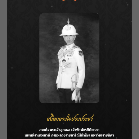
วิชัย : แล้วคนที่ทำคดีเขาจะกล้าขัดคำสั่งเหรอ แค่
ผบ.ตร.ถามว่าคุณทำอะไร ไม่ทำตามคำสั่งคุณก็
แข้งขาสั่นไปแล้ว คือระบบการอุปถัมภ์มันมี ใคร
ฝากมาก็ดูแลให้ แต่จะให้เปลี่ยนรูปสำนวนหรือ
พยานหลักฐานใครจะกล้า ไม่มีใครเขาจะเอาขา
เข้าไปอยู่ในตาราง