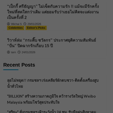
“เป็กกี้ ศรีธัญญา” ไม่เข็ดกับความรัก !! แม้จะมีรักครั้ง
ใหม่ที่สดใสกว่าเดิม แต่ยอมรับว่าเธอไม่คิดจะแต่งงาน
เป็นครั้งที่ 2
Wichai S
29/01/2026
Celebrities
Editor's Picks
วิวาห์ล่ม “กระติ๊บ ชวัลกร” ประกาศยุติความสัมพันธ์
“ปั่น” ปิดฉากรักเกือบ 15 ปี
tarn
24/01/2026
Recent Posts
ลุยไม่หยุด!! กรมชลฯ เร่งเคลียร์ผักตบชวา-ติดตั้งเครื่องสูบ
น้ำทั่วไทย
“BILLKIN” สร้างความภาคภูมิใจ คว้ารางวัลใหญ่ Weibo
Malaysia พร้อมโชว์สุดประทับใจ
“สุริยะ” สั่งกรมชลฯ เฝ้าระวังน้ำ 24 ชม. รับมือฝนสิงหาคม