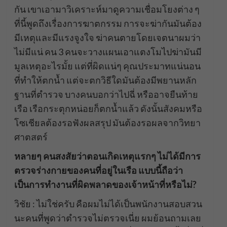
กัน เขาเอามาวิเคราะห์มาดูความเชื่อมโยงต่าง ๆ
ที่นี้พูดถึงเรื่องการฆาตกรรม การจะฆ่ากันมันต้อง
มีเหตุและมีแรงจูงใจ ฆ่าคนตายโดยเจตนาผมว่า
ไม่มีแน่ คน 3 คนจะวางแผนเอาแตงโมไปฆ่ามันมี
มูลเหตุอะไรมั้ย แต่ที่ผิดแน่ๆ คุณประมาทแน่นอน
ที่ทำให้ตกน้ำ แต่จะตกวิธีใดมันต้องมีพยานหลัก
ฐานที่ตำรวจ บางคนบอกว่าไปฉี่ หรืออาจยืนท้าย
เรือ เรือกระตุกหน่อยก็ตกน้ำแล้ว ดังนั้นสังคมหรือ
โซเชียลต้องรอฟังผลสรุป มันต้องรอผลจากวิทยา
ศาตสตร์
หลายๆ คนสงสัยว่าตอนเกิดเหตุแรกๆ ไม่ได้มีการ
ตรวจร่างกายของคนที่อยู่ในเรือ แบบนี้ถือว่า
เป็นการทำงานที่ผิดพลาดของเจ้าหน้าที่หรือไม่?
วิชัย : ไม่ใช่ครับ คือผมไม่ได้เป็นพนักงานสอบสวน
นะคนที่พูดว่าตำรวจไม่ตรวจเนี่ย ผมย้อนถามเลย