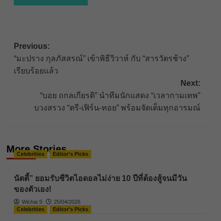
Post
Previous:
“มะปราง กุลภัสสรณ์” เข้าพิธีวิวาห์ กับ “สารวัตรช้าง”
navigation
เรียบร้อยแล้ว
Next:
“บอย ถกลเกียรติ” นำทีมนักแสดง “เวลากามเทพ”
บวงสรวง “ตรี-เฟิร์น-ทอย” พร้อมจัดเต็มทุกอารมณ์
More Stories
Celebrities
Editor's Picks
นัตตี้” ยอมรับชีวิตไอดอลไม่ง่าย 10 ปีที่ต้องสู้จนมีวัน
ของตัวเอง!
Wichai S
25/04/2026
Celebrities
Editor's Picks