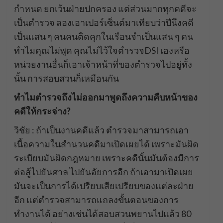
กำหนด ยกเว้นฝ่ายปกครอง แต่ส่วนมากทุกคดีจะ
เป็นตำรวจ ลองเอาเปอร์เซ็นต์มาเทียบว่าปีนึงคดี
เป็นแสน ๆ คนคนติดคุกในเรือนจำเป็นแสน ๆ คน
ทำไมคุณไม่พูด คุณไม่ไว้ใจตำรวจDSI เองหรือ
หน่วยงานอื่นก็เอาเจ้าหน้าที่ของตำรวจไปอยู่ทั้ง
นั้น การสอบสวนก็เหมือนกัน
ทำไมตำรวจถึงไม่ออกมาพูดถึงความคืบหน้าของ
คดีให้กระจ่าง?
วิชัย : ถ้าเป็นงานคดีแล้ว ตำรวจมาสามารถเอา
เนื้อความในสำนวนคดีมาเปิดเผยได้ เพราะมันผิด
ระเบียบมันผิดกฎหมาย เพราะคดีนั้นมันต้องมีการ
ต่อสู้ไปยันศาล ไปยันอัยการอีก ถ้าเอามาเปิดเผย
มันจะเป็นการได้เปรียบเสียเปรียบของแต่ละฝ่าย
อีก แต่ตำรวจสามารถแถลงขั้นตอนของการ
ทำงานได้ อย่างเช่นได้สอบสวนพยานไปแล้ว 80