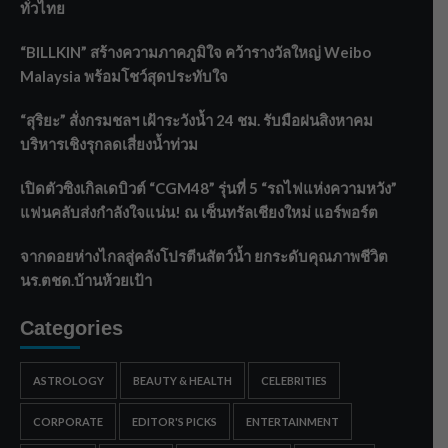
ทั่วไทย
“BILLKIN” สร้างความภาคภูมิใจ คว้ารางวัลใหญ่ Weibo
Malaysia พร้อมโชว์สุดประทับใจ
“สุริยะ” สั่งกรมชลฯ เฝ้าระวังน้ำ 24 ชม. รับมือฝนสิงหาคม
บริหารเชิงรุกลดเสี่ยงน้ำท่วม
เปิดตัวซิงเกิลเดบิวต์ “CGM48” รุ่นที่ 5 “รถไฟแห่งความหวัง”
แฟนคลับส่งกำลังใจแน่น! ณ เซ็นทรัลเชียงใหม่ แอร์พอร์ต
จากดอยห่างไกลสู่คลังโปรตีนสัตว์น้ำ ยกระดับคุณภาพชีวิต
นร.ตชด.บ้านห้วยเป้า
Categories
ASTROLOGY
BEAUTY & HEALTH
CELEBRITIES
CORPORATE
EDITOR'S PICKS
ENTERTAINMENT