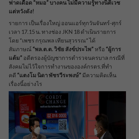
ฟาดเดือด “หมอ” บางคน ไม่มีความรู้ทางนิติเวช
แต่หวังดัง
!
รายการ เป็นเรื่องใหญ่ ออนแอร์ทุกวันจันทร์-ศุกร์
เวลา 17.15 น. ทางช่อง JKN 18 ดำเนินรายการ
โดย “เพชร กรุณพล เทียนสุวรรณ” ได้
สัมภาษณ์
“พล.ต.ต. วิชัย สังข์ประไพ”
หรือ
“ผู้การ
แต้ม”
อดีตรองผู้บัญชาการตำรวจนครบาล กรณีที่
สังคมไม่ไว้ใจการทำงานขององค์กรตร.ที่ทำ
คดี
“แตงโม นิดา พัชรวีระพงษ์”
มีความคิดเห็น
เรื่องนี้อย่างไร