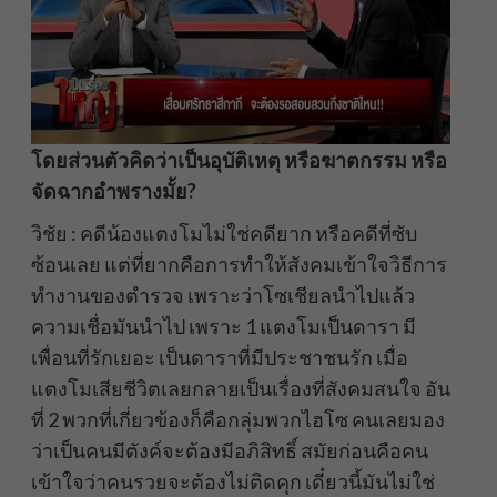
โดยส่วนตัวคิดว่าเป็นอุบัติเหตุ หรือฆาตกรรม หรือ
จัดฉากอำพรางมั้ย?
วิชัย : คดีน้องแตงโมไม่ใช่คดียาก หรือคดีที่ซับ
ซ้อนเลย แต่ที่ยากคือการทำให้สังคมเข้าใจวิธีการ
ทำงานของตำรวจ เพราะว่าโซเชียลนำไปแล้ว
ความเชื่อมันนำไป เพราะ 1 แตงโมเป็นดารา มี
เพื่อนที่รักเยอะ เป็นดาราที่มีประชาชนรัก เมื่อ
แตงโมเสียชีวิตเลยกลายเป็นเรื่องที่สังคมสนใจ อัน
ที่ 2 พวกที่เกี่ยวข้องก็คือกลุ่มพวกไฮโซ คนเลยมอง
ว่าเป็นคนมีตังค์จะต้องมีอภิสิทธิ์ สมัยก่อนคือคน
เข้าใจว่าคนรวยจะต้องไม่ติดคุก เดี๋ยวนี้มันไม่ใช่