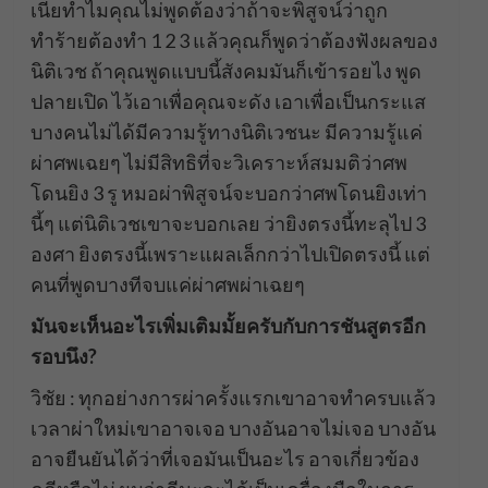
เนี่ยทำไมคุณไม่พูดต้องว่าถ้าจะพิสูจน์ว่าถูก
ทำร้ายต้องทำ 1 2 3 แล้วคุณก็พูดว่าต้องฟังผลของ
นิติเวช ถ้าคุณพูดแบบนี้สังคมมันก็เข้ารอยไง พูด
ปลายเปิด ไว้เอาเพื่อคุณจะดัง เอาเพื่อเป็นกระแส
บางคนไม่ได้มีความรู้ทางนิติเวชนะ มีความรู้แค่
ผ่าศพเฉยๆ ไม่มีสิทธิที่จะวิเคราะห์สมมติว่าศพ
โดนยิง 3 รู หมอผ่าพิสูจน์จะบอกว่าศพโดนยิงเท่า
นี้ๆ แต่นิติเวชเขาจะบอกเลย ว่ายิงตรงนี้ทะลุไป 3
องศา ยิงตรงนี้เพราะแผลเล็กกว่าไปเปิดตรงนี้ แต่
คนที่พูดบางทีจบแค่ผ่าศพผ่าเฉยๆ
มันจะเห็นอะไรเพิ่มเติมมั้ยครับกับการชันสูตรอีก
รอบนึง?
วิชัย : ทุกอย่างการผ่าครั้งแรกเขาอาจทำครบแล้ว
เวลาผ่าใหม่เขาอาจเจอ บางอันอาจไม่เจอ บางอัน
อาจยืนยันได้ว่าที่เจอมันเป็นอะไร อาจเกี่ยวข้อง