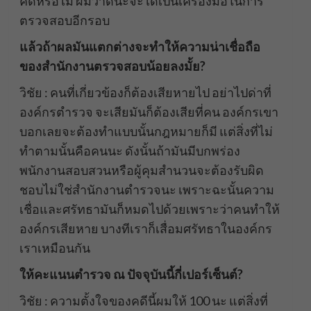
คดีหรือไม่ ผมว่าดีนะจะได้เป็นเครื่องมือในการ
ตรวจสอบอีกรอบ
แล้วถ้าผลมันแตกต่างจะทำให้ความน่าเชื่อถือ
ของสำนักงานตรวจสอบน้อยลงมั้ย?
วิชัย : คนที่เกี่ยวข้องก็ต้องเสียหายไป อย่าไปด่าที่
องค์กรตำรวจ จะเสียมันก็ต้องเสียที่คน องค์กรเขา
บอกเลยจะต้องทำแบบนั้นกฎหมายก็มี แต่สิ่งที่ไม่
ทำตามนั้นคือคนนะ ดังนั้นถ้ามันมีบกพร่อง
พนักงานสอบสวนหรือผู้คุมสำนวนจะต้องรับผิด
ชอบไม่ใช่สำนักงานตำรวจนะ เพราะฉะนั้นความ
เชื่อและศรัทธามันก็หมดไปด้วยเพราะว่าคนทำให้
องค์กรเสียหาย บางทีเราก็เสื่อมศรัทธาในองค์กร
เราเหมือนกัน
ให้คะแนนตำรวจ ณ ปัจจุบันนี้กี่เปอร์เซ็นต์?
วิชัย : ความตั้งใจของคดีนี้ผมให้ 100 นะ แต่สิ่งที่