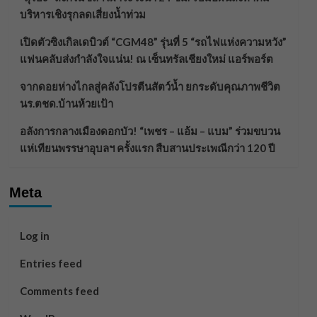
บริหารเชิงรุกลดเสี่ยงน้ำท่วม
เปิดตัวซิงเกิลเดบิวต์ “CGM48” รุ่นที่ 5 “รถไฟแห่งความหวัง”
แฟนคลับส่งกำลังใจแน่น! ณ เซ็นทรัลเชียงใหม่ แอร์พอร์ต
จากดอยห่างไกลสู่คลังโปรตีนสัตว์น้ำ ยกระดับคุณภาพชีวิต
นร.ตชด.บ้านห้วยเป้า
อลังการกลางเมืองดอกบัว! “เพชร – แอ้ม – แบม” ร่วมขบวน
แห่เทียนพรรษาอุบลฯ ครั้งแรก สืบสานประเพณีกว่า 120 ปี
Meta
Log in
Entries feed
Comments feed