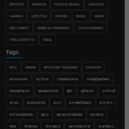
ESPORTS
FASHION
FOOD & TRAVEL
GADGETS
GAMING
LIFESTYLE
MOVIES
MUSIC
NEWS
RED CARPET
SERIES & STREAMING
TECH & GAMING
TIPS & HOW-TO
VIRAL
Tags
BIGC
BNK48
IRON CHEF THAILAND
MONO29
MONOMAX
NETFLIX
กรมชลประทาน
กรมอุตุนิยมวิทยา
ครอบครัวดารา
คุยแซ่บSHOW
คู่รัก
คู่รักดารา
งานวิวาห์
ดราม่า
ดวงประจำวัน
ดารา
ดาราติดโควิด19
ดาราสาว
ดาราอวดหุ่นแซ่บ
ดูดวง
ดูดวงอาจารย์มงคล
ตรวจหวย
ททท.
ทัวร์มาลง
ทำนายดวง
พยากรณ์อากาศ
ละครช่อง 3