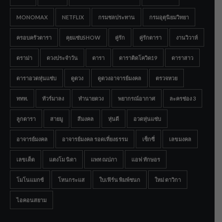
MONOMAX
NETFLIX
กรมชลประทาน
กรมอุตุนิยมวิทยา
ครอบครัวดารา
คุยแซ่บSHOW
คู่รัก
คู่รักดารา
งานวิวาห์
ดราม่า
ดวงประจำวัน
ดารา
ดาราติดโควิด19
ดาราสาว
ดาราอวดหุ่นแซ่บ
ดูดวง
ดูดวงอาจารย์มงคล
ตรวจหวย
ททท.
ทัวร์มาลง
ทำนายดวง
พยากรณ์อากาศ
ละครช่อง 3
ลูกดารา
สายมู
สีมงคล
หุ่นดี
อวดหุ่นแซ่บ
อาจารย์มงคล
อาจารย์มงคล รอดเที่ยงธรรม
เซ็กซี่
เลขมงคล
เลขเด็ด
แตงโม นิดา
แพท ณปภา
แอฟ ทักษอร
โมโนแมกซ์
โหนกระแส
ใบเฟิร์น พิมพ์ชนก
ใหม่ ดาวิกา
ไอคอนสยาม