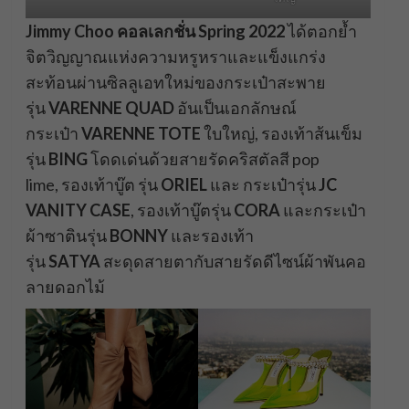
Jimmy Choo
คอลเลกชั่น
Spring 2022
ได้ตอกย้ำ
จิตวิญญาณแห่งความหรูหราและแข็งแกร่ง
สะท้อนผ่านซิลลูเอทใหม่ของกระเป๋าสะพาย
รุ่น
VARENNE QUAD
อันเป็นเอกลักษณ์
กระเป๋า
VARENNE TOTE
ใบใหญ่, รองเท้าส้นเข็ม
รุ่น
BING
โดดเด่นด้วยสายรัดคริสตัลสี pop
lime, รองเท้าบู๊ต รุ่น
ORIEL
และ กระเป๋ารุ่น
JC
VANITY CASE
, รองเท้าบู๊ตรุ่น
CORA
และกระเป๋า
ผ้าซาตินรุ่น
BONNY
และรองเท้า
รุ่น
SATYA
สะดุดสายตากับสายรัดดีไซน์ผ้าพันคอ
ลายดอกไม้