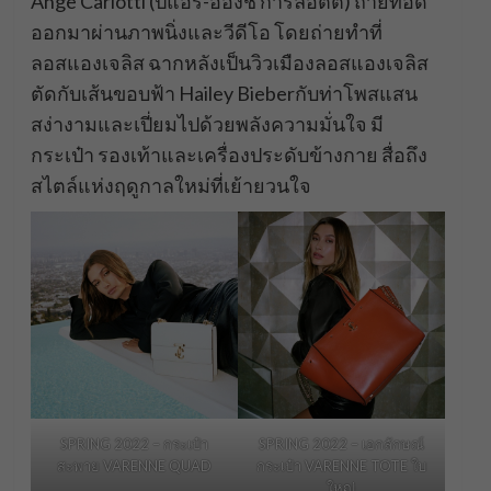
Ange Carlotti (ปิแอร์-อองช์ การ์ล็อตติ) ถ่ายทอด
ออกมาผ่านภาพนิ่งและวีดีโอ โดยถ่ายทำที่
ลอสแองเจลิส ฉากหลังเป็นวิวเมืองลอสแองเจลิส
ตัดกับเส้นขอบฟ้า Hailey Bieberกับท่าโพสแสน
สง่างามและเปี่ยมไปด้วยพลังความมั่นใจ มี
กระเป๋า รองเท้าและเครื่องประดับข้างกาย สื่อถึง
สไตล์แห่งฤดูกาลใหม่ที่เย้ายวนใจ
SPRING 2022 – กระเป๋า
SPRING 2022 – เอกลักษณ์
สะพาย VARENNE QUAD
กระเป๋า VARENNE TOTE ใบ
ใหญ่