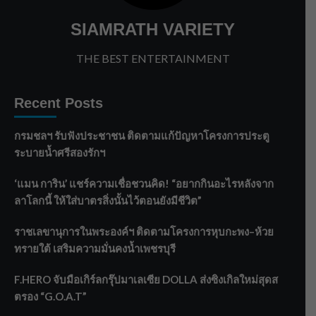
SIAMRATH VARIETY
THE BEST ENTERTAINMENT
Recent Posts
กรมชลฯ รับฟังประชาชน ติดตามแก้ปัญหาโครงการประตู
ระบายน้ำศรีสองรักฯ
‘แมน การิน’ แชร์ความเชื่อชวนคิด! “อยากกินอะไรหลังจาก
ลาโลกนี้ ให้ใส่บาตรสิ่งนั้นไว้ตอนยังมีชีวิต”
ราชเลขานุการในพระองค์ฯ ติดตามโครงการหุบกะพง–ห้วย
ทรายใต้ เสริมความมั่นคงน้ำเพชรบุรี
F.HERO จับมือเกิร์ลกรุ๊ปมาเลเซีย DOLLA ส่งซิงเกิลใหม่สุดส
ตรอง “G.O.A.T”