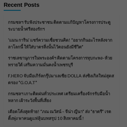
Recent Posts
กรมชลฯ รับฟังประชาชน ติดตามแก้ปัญหาโครงการประตู
ระบายน้ำศรีสองรักฯ
‘แมน การิน’ แชร์ความเชื่อชวนคิด! “อยากกินอะไรหลังจาก
ลาโลกนี้ ให้ใส่บาตรสิ่งนั้นไว้ตอนยังมีชีวิต”
ราชเลขานุการในพระองค์ฯ ติดตามโครงการหุบกะพง–ห้วย
ทรายใต้ เสริมความมั่นคงน้ำเพชรบุรี
F.HERO จับมือเกิร์ลกรุ๊ปมาเลเซีย DOLLA ส่งซิงเกิลใหม่สุดส
ตรอง “G.O.A.T”
กรมชลฯ เกาะติดฝนทั่วประเทศ เตรียมเครื่องจักรรับมือน้ำ
หลาก เฝ้าระวังพื้นที่เสี่ยง
เดือดโค้งสุดท้าย! “ภณ ณวัสน์ – จีน่า ญีนา” ส่ง “ธาตรี” เรต
ติ้งพุ่ง พาคนดูแห่ลุ้นบทสรุป 10 สิงหาคมนี้ !