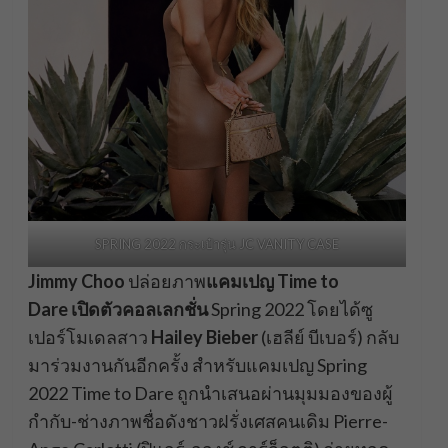
SPRING 2022 กระเป๋ารุ่น JC VANITY CASE
Jimmy Choo
ปล่อยภาพ
แคมเปญ
Time to
Dare
เปิดตัวคอลเลกชั่น
Spring 2022
โดยได้ซู
เปอร์โมเดลสาว
Hailey Bieber
(เฮลีย์ บีเบอร์) กลับ
มาร่วมงานกันอีกครั้ง สำหรับแคมเปญ Spring
2022 Time to Dare
ถูกนำเสนอผ่านมุมมองของผู้
กำกับ-ช่างภาพชื่อดังชาวฝรั่งเศสคนเดิม Pierre-