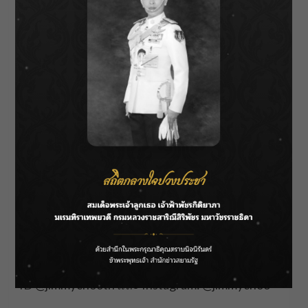
พบกับ จิมมี่ ชู (Jimmy Choo) สปริง 2022 คอลเลก
ชั่น ได้ที่ Jimmy Choo Boutique Store ณ
ชั้น G ศูนย์การค้าเซ็นทรัล เอ็มบาสซี โทร. 02-160-
5993, ชั้น M ศูนย์การค้า ดิ เอ็มควอเทียร์ โทร. 02-
003-6095 และชั้น M ศูนย์การค้า สยามพารากอน
โทร. 02-610-9944 ติดตามข้อมูลเพิ่มเติมได้ที่ Line
ID @jimmychooth และ Instagram: @jimmychoo