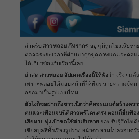
สำหรับ
สาว พลอย ภัทรากร
อยู่ ๆ ก็ถูกโยงเสียหา
ตลอดระยะเวลาที่ผ่านมาถูกขุดภาพแฉและคอมเมนต์
ได้เกี่ยวข้องกับเรื่องนี้เลย
ล่าสุด สาวพลอย อัปเดตเรื่องนี้ให้ฟังว่า
จริง ๆแล้
เพราะพลอยได้มอบหน้าที่ให้ทีมทนายความจัดการต
ออกมาเป็นรูปแบบไหน
ยังไงก็ขอฝากถึงชาวเน็ตว่าคิดจะเมนต์สร้างควา
ตนและเพื่อนจบนิติศาสตร์โดนตรง ตอนนี้ยื่นฟ้องไ
เสียหาย พุ่งเป้าชดใช้ค่าเสียหาย
ยอมรับรู้สึกไม่
เชียลบูลลี่ทั้งเรื่องรูปร่าง หน้าตา ลามไปครอบค
ทำให้ยุคล่าแม่มดหมดไปได้แล้ว