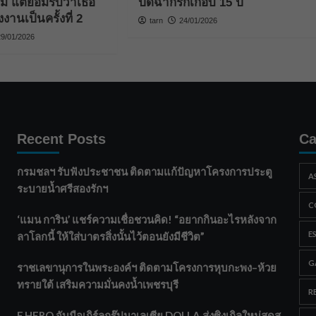
ิม แต่ยอมรับว่าเธอ
ปิดฉากรักเกือบ 15 ปี
งานเป็นครั้งที่ 2
tarn
24/01/2026
29/01/2026
Recent Posts
Ca
กรมชลฯ รับฟังประชาชน ติดตามแก้ปัญหาโครงการประตู
A
ระบายน้ำศรีสองรักฯ
C
‘แมน การิน’ แชร์ความเชื่อชวนคิด! “อยากกินอะไรหลังจาก
E
ลาโลกนี้ ให้ใส่บาตรสิ่งนั้นไว้ตอนยังมีชีวิต”
G
ราชเลขานุการในพระองค์ฯ ติดตามโครงการหุบกะพง–ห้วย
ทรายใต้ เสริมความมั่นคงน้ำเพชรบุรี
R
F.HERO จับมือเกิร์ลกรุ๊ปมาเลเซีย DOLLA ส่งซิงเกิลใหม่สุดส