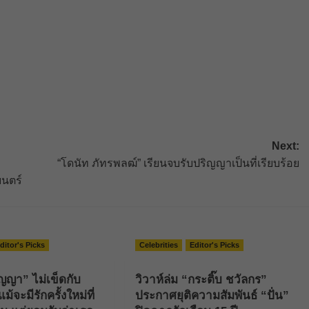
Next:
“โดนัท ภัทรพลฒ์” เรียนจบรับปริญญาเป็นที่เรียบร้อย
ยนตร์
ditor's Picks
Celebrities
Editor's Picks
ธัญญา” ไม่เข็ดกับ
วิวาห์ล่ม “กระติ๊บ ชวัลกร”
ม้จะมีรักครั้งใหม่ที่
ประกาศยุติความสัมพันธ์ “ปั่น”