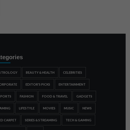
tegories
STROLOGY
BEAUTY & HEALTH
CELEBRITIES
ORPORATE
EDITOR'S PICKS
ENTERTAINMENT
SPORTS
FASHION
FOOD & TRAVEL
GADGETS
AMING
LIFESTYLE
MOVIES
MUSIC
NEWS
ED CARPET
SERIES & STREAMING
TECH & GAMING