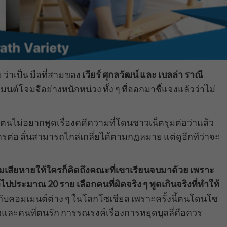
ย ว่าเป็น มือที่สามของ
เวียร์ ศุกลวัฒน์ และ เบลล่า ราณี
โจมจีอย่างหนักหน่วง ทั้ง ๆ ที่ออกมาชี้แจงแล้วว่าไม่
วตนไม่อยากพูดเรื่องคดีความที่โดนชาวเน็ตรุมต่อว่าแล้ว
่อ ลั่นสามารถไกล่เกลี่ยได้ตามกฏหมาย แต่ดูอีกทีว่าจะ
มเสียหายให้ใครก็คิดถึงคณะที่เขาเรียนจบมาด้วย เพราะ
ปประมาณ 20 ราย เลือกคนที่ผิดจริง ๆ พูดเกินจริงที่ทำให้
ดีกับคอมเมนต์ต่าง ๆ ในโลกโซเชียล เพราะครั้งนี้ตนโดนโซ
รัวและคนที่ตนรัก การรณรงค์เรื่องการหยุดบูลลี่คือควร