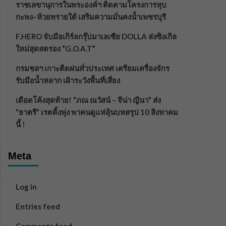
ราชเลขานุการในพระองค์ฯ ติดตามโครงการหุบ
กะพง–ห้วยทรายใต้ เสริมความมั่นคงน้ำเพชรบุรี
F.HERO จับมือเกิร์ลกรุ๊ปมาเลเซีย DOLLA ส่งซิงเกิล
ใหม่สุดสตรอง “G.O.A.T”
กรมชลฯ เกาะติดฝนทั่วประเทศ เตรียมเครื่องจักร
รับมือน้ำหลาก เฝ้าระวังพื้นที่เสี่ยง
เดือดโค้งสุดท้าย! “ภณ ณวัสน์ – จีน่า ญีนา” ส่ง
“ธาตรี” เรตติ้งพุ่ง พาคนดูแห่ลุ้นบทสรุป 10 สิงหาคม
นี้ !
Meta
Log in
Entries feed