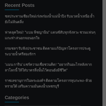
Recent Posts
ชลประทานเชียงใหม่เร่งพร่องน้ำแม่น้ำปิง รับมวลน้ำเหนือ ย้ำ
ยังไม่ล้นตลิ่ง
ฟาดลุคใหม่! “แบม พิชญานิน” แดนซ์สับทุกจังหวะ ชวนแฟนๆ
แกะท่า #นอกจอนอกใจ
กรมชลฯ รับฟังประชาชน ติดตามแก้ปัญหาโครงการประตู
ระบายน้ำศรีสองรักฯ
‘แมน การิน’ แชร์ความเชื่อชวนคิด! “อยากกินอะไรหลังจาก
ลาโลกนี้ ให้ใส่บาตรสิ่งนั้นไว้ตอนยังมีชีวิต”
ราชเลขานุการในพระองค์ฯ ติดตามโครงการหุบกะพง–ห้วย
ทรายใต้ เสริมความมั่นคงน้ำเพชรบุรี
Categories