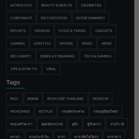
ASTROLOGY
BEAUTY & HEALTH
CELEBRITIES
CORPORATE
EDITOR'S PICKS
ENTERTAINMENT
ESPORTS
FASHION
FOOD & TRAVEL
GADGETS
GAMING
LIFESTYLE
MOVIES
MUSIC
NEWS
RED CARPET
SERIES & STREAMING
TECH & GAMING
TIPS & HOW-TO
VIRAL
Tags
BIGC
BNK48
IRON CHEF THAILAND
MONO29
MONOMAX
NETFLIX
กรมชลประทาน
กรมอุตุนิยมวิทยา
ครอบครัวดารา
คุยแซ่บSHOW
คู่รัก
คู่รักดารา
งานวิวาห์
ดราม่า
ดวงประจำวัน
ดารา
ดาราติดโควิด19
ดาราสาว