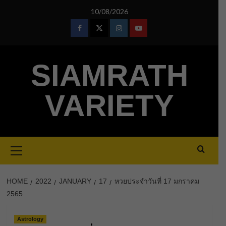
Skip
10/08/2026
to
content
Facebook
Twitter
Instagram
Youtube
SIAMRATH
VARIETY
Primary
Menu
HOME
2022
JANUARY
17
หวยประจําวันที่ 17 มกราคม
2565
Astrology