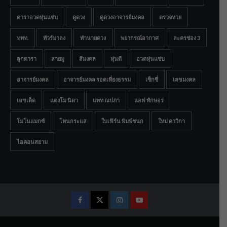
ดาราอวดหุ่นแซ่บ
ดูดวง
ดูดวงอาจารย์มงคล
ตรวจหวย
ททท.
ทัวร์มาลง
ทำนายดวง
พยากรณ์อากาศ
ละครช่อง 3
ลูกดารา
สายมู
สีมงคล
หุ่นดี
อวดหุ่นแซ่บ
อาจารย์มงคล
อาจารย์มงคล รอดเที่ยงธรรม
เซ็กซี่
เลขมงคล
เลขเด็ด
แตงโม นิดา
แพท ณปภา
แอฟ ทักษอร
โมโนแมกซ์
โหนกระแส
ใบเฟิร์น พิมพ์ชนก
ใหม่ ดาวิกา
ไอคอนสยาม
Facebook
Twitter
Instagram
Youtube