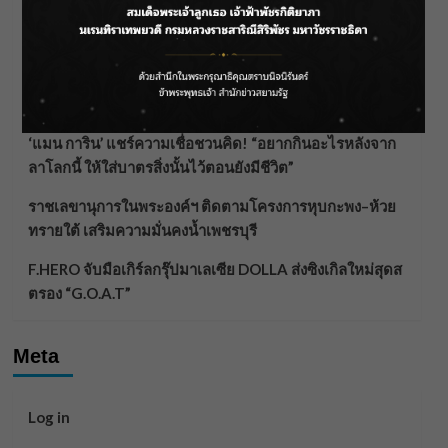
ฟาดลุคใหม่! “แบม พิชญานิน” แดนซ์สับทุกจังหวะ ชวน
แฟนๆ แกะท่า #นอกจอนอกใจ
กรมชลฯ รับฟังประชาชน ติดตามแก้ปัญหาโครงการประตู
ระบายน้ำศรีสองรักฯ
‘แมน การิน’ แชร์ความเชื่อชวนคิด! “อยากกินอะไรหลังจาก
ลาโลกนี้ ให้ใส่บาตรสิ่งนั้นไว้ตอนยังมีชีวิต”
ราชเลขานุการในพระองค์ฯ ติดตามโครงการหุบกะพง–ห้วย
ทรายใต้ เสริมความมั่นคงน้ำเพชรบุรี
F.HERO จับมือเกิร์ลกรุ๊ปมาเลเซีย DOLLA ส่งซิงเกิลใหม่สุดส
ตรอง “G.O.A.T”
Meta
Log in