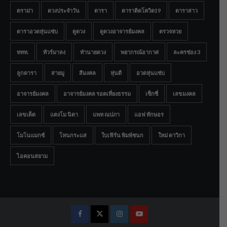
ดราม่า
ดวงประจำวัน
ดารา
ดาราติดโควิด19
ดาราสาว
ดาราอวดหุ่นแซ่บ
ดูดวง
ดูดวงอาจารย์มงคล
ตรวจหวย
ททท.
ทัวร์มาลง
ทำนายดวง
พยากรณ์อากาศ
ละครช่อง 3
ลูกดารา
สายมู
สีมงคล
หุ่นดี
อวดหุ่นแซ่บ
อาจารย์มงคล
อาจารย์มงคล รอดเที่ยงธรรม
เซ็กซี่
เลขมงคล
เลขเด็ด
แตงโม นิดา
แพท ณปภา
แอฟ ทักษอร
โมโนแมกซ์
โหนกระแส
ใบเฟิร์น พิมพ์ชนก
ใหม่ ดาวิกา
ไอคอนสยาม
Facebook
Twitter
Instagram
Youtube