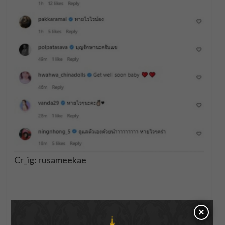
Cr_ig: rusameekae
About Author
×