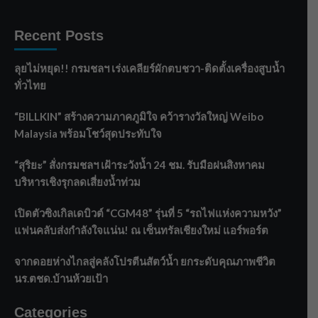
Recent Posts
ลุยไม่หยุด!! กรมชลฯ เร่งเคลียร์ผักตบชวา-ติดตั้งเครื่องสูบน้ำ
ทั่วไทย
“BILLKIN” สร้างความภาคภูมิใจ คว้ารางวัลใหญ่ Weibo
Malaysia พร้อมโชว์สุดประทับใจ
“สุริยะ” สั่งกรมชลฯ เฝ้าระวังน้ำ 24 ชม. รับมือฝนสิงหาคม
บริหารเชิงรุกลดเสี่ยงน้ำท่วม
เปิดตัวซิงเกิลเดบิวต์ “CGM48” รุ่นที่ 5 “รถไฟแห่งความหวัง”
แฟนคลับส่งกำลังใจแน่น! ณ เซ็นทรัลเชียงใหม่ แอร์พอร์ต
จากดอยห่างไกลสู่คลังโปรตีนสัตว์น้ำ ยกระดับคุณภาพชีวิต
นร.ตชด.บ้านห้วยเป้า
Categories