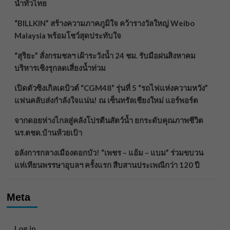
น้ำทั่วไทย
“BILLKIN” สร้างความภาคภูมิใจ คว้ารางวัลใหญ่ Weibo
Malaysia พร้อมโชว์สุดประทับใจ
“สุริยะ” สั่งกรมชลฯ เฝ้าระวังน้ำ 24 ชม. รับมือฝนสิงหาคม
บริหารเชิงรุกลดเสี่ยงน้ำท่วม
เปิดตัวซิงเกิลเดบิวต์ “CGM48” รุ่นที่ 5 “รถไฟแห่งความหวัง”
แฟนคลับส่งกำลังใจแน่น! ณ เซ็นทรัลเชียงใหม่ แอร์พอร์ต
จากดอยห่างไกลสู่คลังโปรตีนสัตว์น้ำ ยกระดับคุณภาพชีวิต
นร.ตชด.บ้านห้วยเป้า
อลังการกลางเมืองดอกบัว! “เพชร – แอ้ม – แบม” ร่วมขบวน
แห่เทียนพรรษาอุบลฯ ครั้งแรก สืบสานประเพณีกว่า 120 ปี
Meta
Log in