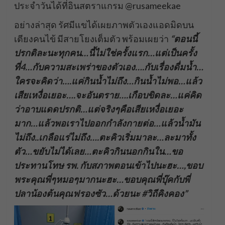
ประจำวันได้ที่อินสตราแกรม @rusameekae
อย่างล่าสุด รัศมีแขได้เผยภาพตัวเองแอดมิดบน
เตียงคนไข้ มีสายโยงเต็มตัว พร้อมเผยว่า
“ตอนนี้
ปรกติละนะทุกคน…นี้ไม่ใช่ครั้งแรก…แต่เป็นครั้ง
ที่4…กับความสะเพร่าของตัวเอง….กับเรื่องดื่มน้ำ…
ใครจะคิดว่า….แค่กินน้ำไม่ถึง…กินน้ำไม่พอ…แล้ว
เสียเหงื่อเยอะ….จะอันตราย….เกือบขิดละ…แค่คิด
ว่าอาบแดดปรกติ…แต่จริงๆคือเสียเหงื่อเยอะ
มาก…แล้วพอเราไปออกกำลังกายต่อ…แล้วน้ำมัน
ไม่ถึง..เกลือแร่ไม่ถึง….ตะคิวเริ่มมาละ…ละมาทั้ง
ตัว…ขยับไม่ได้เลย…ตะคิวกินนอกกินใน…ขอ
ประทานโทษ รพ. กับสภาพตอนเข้าไปนะฮะ…,ขอบ
พระคุณพี่ๆหมอๆมากนะฮะ…ขอบคุณพี่บุ๊คกับพี่
ปลาน้องต้นคุณฟรองซัว…ด้วยนะ #วิถีคิงคอง”