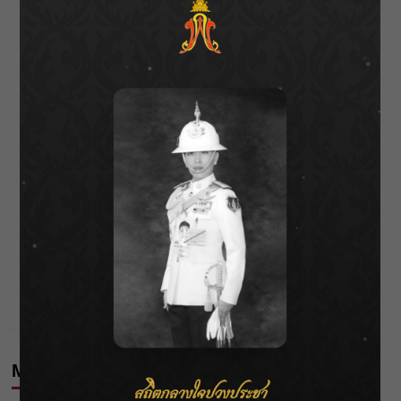
BlackBlood
See author's posts
Post
Previous:
“ใบเฟิร์น” ตอบชัดสถานะชัดเจน
navigation
Next:
“ปราง กัญญ์ณรัณ” เปิดลิสต์อาหารที่แพ้ 42 อย่าง
More Stories
Celebrities
Editor's Picks