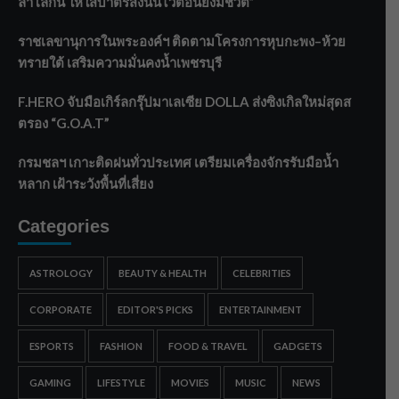
ลาโลกนี้ ให้ใส่บาตรสิ่งนั้นไว้ตอนยังมีชีวิต”
ราชเลขานุการในพระองค์ฯ ติดตามโครงการหุบกะพง–ห้วย
ทรายใต้ เสริมความมั่นคงน้ำเพชรบุรี
F.HERO จับมือเกิร์ลกรุ๊ปมาเลเซีย DOLLA ส่งซิงเกิลใหม่สุดส
ตรอง “G.O.A.T”
กรมชลฯ เกาะติดฝนทั่วประเทศ เตรียมเครื่องจักรรับมือน้ำ
หลาก เฝ้าระวังพื้นที่เสี่ยง
Categories
ASTROLOGY
BEAUTY & HEALTH
CELEBRITIES
CORPORATE
EDITOR'S PICKS
ENTERTAINMENT
ESPORTS
FASHION
FOOD & TRAVEL
GADGETS
GAMING
LIFESTYLE
MOVIES
MUSIC
NEWS