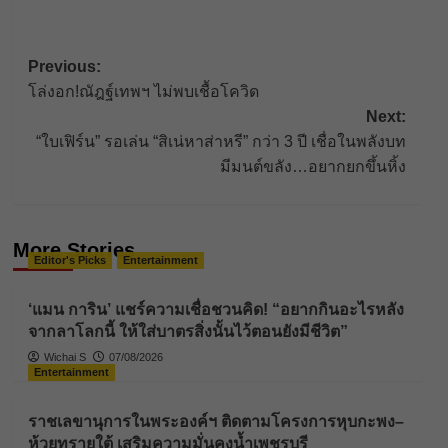
Post
Previous:
โล่งอก!ณัฎฐ์เทพฯ ไม่พบเชื้อโควิด
navigation
Next:
“ใบเฟิร์น” รอเล่น “สิเน่หาส่าหรี” กว่า 3 ปี เชื่อในพลังบท
มีมนต์ขลัง…อยากยกขึ้นหิ้ง
More Stories
Editor's Picks
Entertainment
‘แมน การิน’ แชร์ความเชื่อชวนคิด! “อยากกินอะไรหลัง
จากลาโลกนี้ ให้ใส่บาตรสิ่งนั้นไว้ตอนยังมีชีวิต”
Wichai S
07/08/2026
Entertainment
ราชเลขานุการในพระองค์ฯ ติดตามโครงการหุบกะพง–
ห้วยทรายใต้ เสริมความมั่นคงน้ำเพชรบุรี