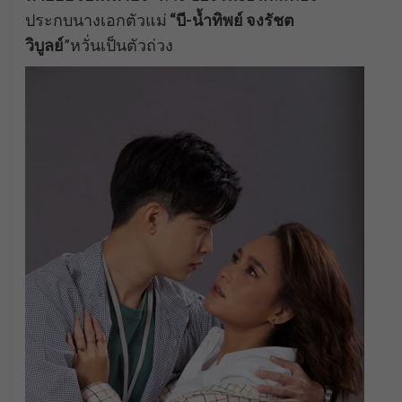
ประกบนางเอกตัวแม่
“บี-น้ำทิพย์ จงรัชต
วิบูลย์
”หวั่นเป็นตัวถ่วง