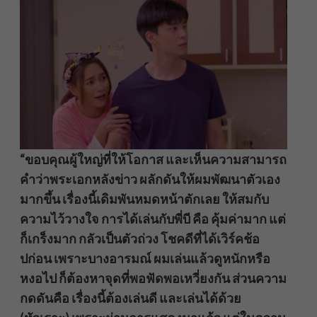
“ขอบคุณผู้ใหญ่ที่ให้โอกาส และเห็นความสามารถ
คำว่าพระเอกหลังข่าว ผลักดันให้ผมพัฒนาตัวเอง
มากขึ้น เรื่องนี้เดิมพันหมดหน้าตักเลย ให้สมกับ
ความไว้วางใจ การได้เล่นกับพี่บี คือ คุ้มค่ามาก แต่
ก็เกร็งมาก กลัวเป็นตัวถ่วง โชคดีที่ได้เวิร์คช้อ
ปก่อน เพราะบางอารมณ์ ผมเล่นแล้วดูหนักหรือ
หงอไป ก็ต้องหาจุดที่พอฟัดพอเหวี่ยงกัน ส่วนความ
กดดันคือ เรื่องนี้ต้องเล่นดี และเล่นได้ด้วย