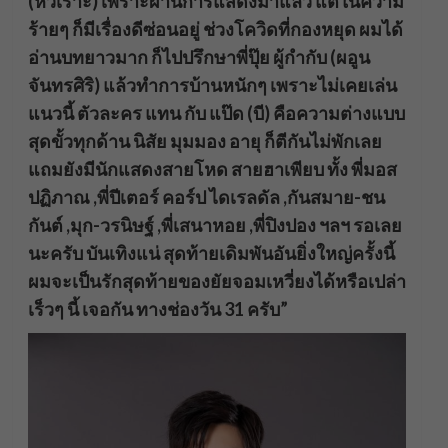
(หัวเราะ) เพราะผ่านการแสดงมาแล้ว แต่ในความ
ร้ายๆ ก็มีเรื่องดีซ่อนอยู่ ช่วงโควิดที่กองหยุด ผมได้
อ่านบทยาวมาก ก็ไปปรึกษาพี่ปุ๊ย ผู้กำกับ (ผอูน
จันทรศิริ) แล้วทำการบ้านหนักๆ เพราะไม่เคยเล่น
แนวนี้ ตัวละคร แทน กับ แป๊ด (บี) คือความต่างแบบ
สุดขั้วทุกด้าน นิสัย มุมมอง อายุ ก็ตีกันไม่พักเลย
แถมยังมีนักแสดงสายโหด สายฮาเพียบ ทั้ง พี่มอส
ปฏิภาณ ,พี่ปีเตอร์ คอร์ป ไดเรลดัล ,กันสมาย-ชน
กันต์ ,มุก-วรนิษฐ์ ,พี่เสนาหอย ,พี่ปิงปอง ฯลฯ รอเลย
นะครับ บันเทิงแน่ สุดท้ายเดิมพันอันยิ่งใหญ่ครั้งนี้
ผมจะเป็นรักสุดท้ายของยัยจอมเหวี่ยงได้หรือเปล่า
เร็วๆ นี้ เจอกัน ทางช่องวัน 31 ครับ”