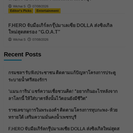
Wichai S
07/08/2026
Editor's Picks
Entertainment
F.HERO จับมือเกิร์ลกรุ๊ปมาเลเซีย DOLLA ส่งซิงเกิล
ใหม่สุดสตรอง “G.O.A.T”
Wichai S
07/08/2026
Recent Posts
กรมชลฯ รับฟังประชาชน ติดตามแก้ปัญหาโครงการประตู
ระบายน้ำศรีสองรักฯ
‘แมน การิน’ แชร์ความเชื่อชวนคิด! “อยากกินอะไรหลังจาก
ลาโลกนี้ ให้ใส่บาตรสิ่งนั้นไว้ตอนยังมีชีวิต”
ราชเลขานุการในพระองค์ฯ ติดตามโครงการหุบกะพง–ห้วย
ทรายใต้ เสริมความมั่นคงน้ำเพชรบุรี
F.HERO จับมือเกิร์ลกรุ๊ปมาเลเซีย DOLLA ส่งซิงเกิลใหม่สุดส