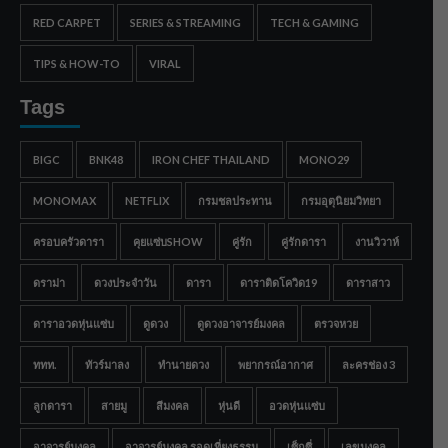
RED CARPET
SERIES & STREAMING
TECH & GAMING
TIPS & HOW-TO
VIRAL
Tags
BIGC
BNK48
IRON CHEF THAILAND
MONO29
MONOMAX
NETFLIX
กรมชลประทาน
กรมอุตุนิยมวิทยา
ครอบครัวดารา
คุยแซ่บSHOW
คู่รัก
คู่รักดารา
งานวิวาห์
ดราม่า
ดวงประจำวัน
ดารา
ดาราติดโควิด19
ดาราสาว
ดาราอวดหุ่นแซ่บ
ดูดวง
ดูดวงอาจารย์มงคล
ตรวจหวย
ททท.
ทัวร์มาลง
ทำนายดวง
พยากรณ์อากาศ
ละครช่อง 3
ลูกดารา
สายมู
สีมงคล
หุ่นดี
อวดหุ่นแซ่บ
อาจารย์มงคล
อาจารย์มงคล รอดเที่ยงธรรม
เซ็กซี่
เลขมงคล