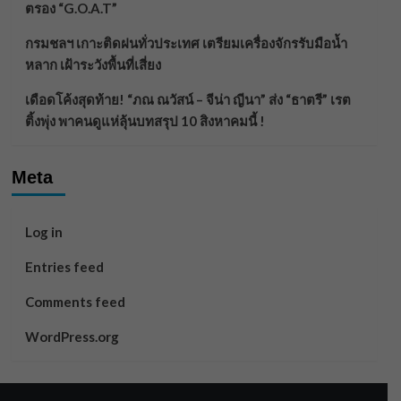
ตรอง “G.O.A.T”
กรมชลฯ เกาะติดฝนทั่วประเทศ เตรียมเครื่องจักรรับมือน้ำ
หลาก เฝ้าระวังพื้นที่เสี่ยง
เดือดโค้งสุดท้าย! “ภณ ณวัสน์ – จีน่า ญีนา” ส่ง “ธาตรี” เรต
ติ้งพุ่ง พาคนดูแห่ลุ้นบทสรุป 10 สิงหาคมนี้ !
Meta
Log in
Entries feed
Comments feed
WordPress.org