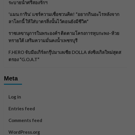
ระบายน้ำศรีสองรักฯ
‘แมน การิน’ แชร์ความเชื่อชวนคิด! “อยากกินอะไรหลังจาก
ลาโลกนี้ ให้ใส่บาตรสิ่งนั้นไว้ตอนยังมีชีวิต”
ราชเลขานุการในพระองค์ฯ ติดตามโครงการหุบกะพง–ห้วย
ทรายใต้ เสริมความมั่นคงน้ำเพชรบุรี
F.HERO จับมือเกิร์ลกรุ๊ปมาเลเซีย DOLLA ส่งซิงเกิลใหม่สุดส
ตรอง “G.O.A.T”
Meta
Log in
Entries feed
Comments feed
WordPress.org