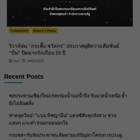
“เป็กกี้ ศรีธัญญา” ไม่เข็ดกับความรัก !! แม้จะมีรักครั้ง
ใหม่ที่สดใสกว่าเดิม แต่ยอมรับว่าเธอไม่คิดจะแต่งงาน
เป็นครั้งที่ 2
Wichai S
29/01/2026
Celebrities
Editor's Picks
วิวาห์ล่ม “กระติ๊บ ชวัลกร” ประกาศยุติความสัมพันธ์
“ปั่น” ปิดฉากรักเกือบ 15 ปี
tarn
24/01/2026
Recent Posts
ชลประทานเชียงใหม่เร่งพร่องน้ำแม่น้ำปิง รับมวลน้ำเหนือ ย้ำ
ยังไม่ล้นตลิ่ง
ฟาดลุคใหม่! “แบม พิชญานิน” แดนซ์สับทุกจังหวะ ชวน
แฟนๆ แกะท่า #นอกจอนอกใจ
กรมชลฯ รับฟังประชาชน ติดตามแก้ปัญหาโครงการประตู