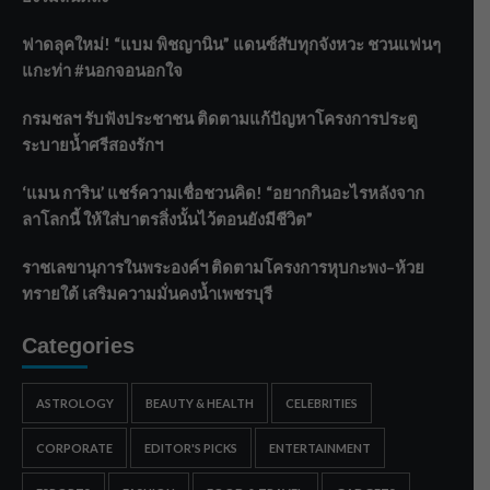
ฟาดลุคใหม่! “แบม พิชญานิน” แดนซ์สับทุกจังหวะ ชวนแฟนๆ
แกะท่า #นอกจอนอกใจ
กรมชลฯ รับฟังประชาชน ติดตามแก้ปัญหาโครงการประตู
ระบายน้ำศรีสองรักฯ
‘แมน การิน’ แชร์ความเชื่อชวนคิด! “อยากกินอะไรหลังจาก
ลาโลกนี้ ให้ใส่บาตรสิ่งนั้นไว้ตอนยังมีชีวิต”
ราชเลขานุการในพระองค์ฯ ติดตามโครงการหุบกะพง–ห้วย
ทรายใต้ เสริมความมั่นคงน้ำเพชรบุรี
Categories
ASTROLOGY
BEAUTY & HEALTH
CELEBRITIES
CORPORATE
EDITOR'S PICKS
ENTERTAINMENT