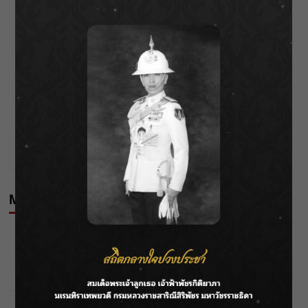
Post
Previous:
ต้นสังกัดแจ้ง “เป็ก zeal” ติดโควิด!!
navigation
Next:
“พั้นช์ วรกาญจน์” ทำเอาแฟน ๆ ช็อกไม่น้อย
More Stories
Celebrities
Editor's Picks
นัตตี้” ยอมรับชีวิตไอดอลไม่ง่าย 10 ปีที่ต้องสู้จนมีวัน
ของตัวเอง!
Wichai S
25/04/2026
Celebrities
Editor's Picks