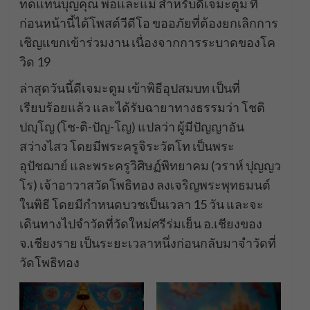
ทดแทนบุญคุณ พ่อและแม่ สำหรับดีเจมะตูม ที่
ก่อนหน้านี้ได้โพสต์วีดีโอ ขออภัยที่ต้องยกเลิกการ
เชิญแขกเข้าร่วมงาน เนื่องจากการระบาดของโค
วิด 19
ล่าสุดวันนี้ดีเจมะตูม เข้าพิธีอุปสมบท เป็นที่
เรียบร้อยแล้ว และได้รับฉายาทางธรรมว่า โชติ
ปญฺโญ (โช-ติ-ปัญ-โญ) แปลว่า ผู้มีปัญญาอัน
สว่างไสว โดยมีพระครูจิระวัตโท เป็นพระ
อุปัชฌาย์ และพระครูวิศิษฏ์พิทยาคม (วราห์ ปุญญว
โร) เจ้าอาวาสวัดโพธิทอง ลงเจริญพระพุทธมนต์
ในพิธี โดยมีกำหนดบวชเป็นเวลา 15 วัน และจะ
เดินทางไปจำวัดที่วัดใหม่ศรีร่มเย็น อ.เชียงของ
จ.เชียงราย เป็นระยะเวลาหนึ่งก่อนกลับมาจำวัดที่
วัดโพธิทอง