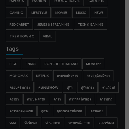
ESPORTS
FASHION
FOOD & TRAVEL
GADGETS
GAMING
LIFESTYLE
MOVIES
MUSIC
NEWS
RED CARPET
SERIES & STREAMING
TECH & GAMING
TIPS & HOW-TO
VIRAL
Tags
BIGC
BNK48
IRON CHEF THAILAND
MONO29
MONOMAX
NETFLIX
กรมชลประทาน
กรมอุตุนิยมวิทยา
ครอบครัวดารา
คุยแซ่บSHOW
คู่รัก
คู่รักดารา
งานวิวาห์
ดราม่า
ดวงประจำวัน
ดารา
ดาราติดโควิด19
ดาราสาว
ดาราอวดหุ่นแซ่บ
ดูดวง
ดูดวงอาจารย์มงคล
ตรวจหวย
ททท.
ทัวร์มาลง
ทำนายดวง
พยากรณ์อากาศ
ละครช่อง 3