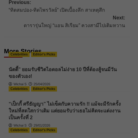
Post
Previous:
“ทิดสมปอง-ทิดไพรวัลย์” เปิดเบื้องลึก สาเหตุสึก
navigation
Next:
ดารารุ่นใหญ่ “แอน สิเรียม” ควงสามีไปเติมหวาน
More Stories
Celebrities
Editor's Picks
นัตตี้” ยอมรับชีวิตไอดอลไม่ง่าย 10 ปีที่ต้องสู้จนมีวัน
ของตัวเอง!
Wichai S
25/04/2026
Celebrities
Editor's Picks
“เป็กกี้ ศรีธัญญา” ไม่เข็ดกับความรัก !! แม้จะมีรักครั้ง
ใหม่ที่สดใสกว่าเดิม แต่ยอมรับว่าเธอไม่คิดจะแต่งงาน
เป็นครั้งที่ 2
Wichai S
29/01/2026
Celebrities
Editor's Picks