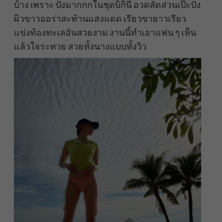
บ้าง เพราะ ปังมากกกในชุดบิกินี่ อวดสัดส่วนเป๊ะปัง
ผิวขาวออร่าสะท้านแสงแดด เรียวขายาวเรียว
แข่งท้องทะเลอันสวยงาม งานนี้ทำเอาแฟน ๆ เห็น
แล้วใจระทวย สวยทั้งนางแบบทั้งวิว