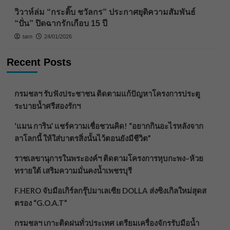
วิวาห์ล่ม “กระติ๊บ ชวัลกร” ประกาศยุติความสัมพันธ์
“ปั่น” ปิดฉากรักเกือบ 15 ปี
tarn
24/01/2026
Recent Posts
กรมชลฯ รับฟังประชาชน ติดตามแก้ปัญหาโครงการประตู
ระบายน้ำศรีสองรักฯ
‘แมน การิน’ แชร์ความเชื่อชวนคิด! “อยากกินอะไรหลังจาก
ลาโลกนี้ ให้ใส่บาตรสิ่งนั้นไว้ตอนยังมีชีวิต”
ราชเลขานุการในพระองค์ฯ ติดตามโครงการหุบกะพง–ห้วย
ทรายใต้ เสริมความมั่นคงน้ำเพชรบุรี
F.HERO จับมือเกิร์ลกรุ๊ปมาเลเซีย DOLLA ส่งซิงเกิลใหม่สุดส
ตรอง “G.O.A.T”
กรมชลฯ เกาะติดฝนทั่วประเทศ เตรียมเครื่องจักรรับมือน้ำ