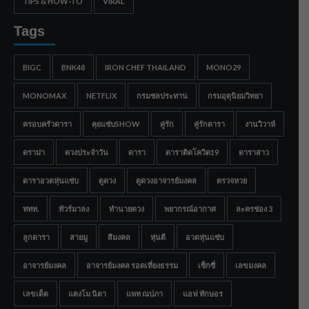
TIPS & HOW-TO
VIRAL
Tags
BIGC
BNK48
IRON CHEF THAILAND
MONO29
MONOMAX
NETFLIX
กรมชลประทาน
กรมอุตุนิยมวิทยา
ครอบครัวดารา
คุยแซ่บSHOW
คู่รัก
คู่รักดารา
งานวิวาห์
ดราม่า
ดวงประจำวัน
ดารา
ดาราติดโควิด19
ดาราสาว
ดาราอวดหุ่นแซ่บ
ดูดวง
ดูดวงอาจารย์มงคล
ตรวจหวย
ททท.
ทัวร์มาลง
ทำนายดวง
พยากรณ์อากาศ
ละครช่อง 3
ลูกดารา
สายมู
สีมงคล
หุ่นดี
อวดหุ่นแซ่บ
อาจารย์มงคล
อาจารย์มงคล รอดเที่ยงธรรม
เซ็กซี่
เลขมงคล
เลขเด็ด
แตงโม นิดา
แพท ณปภา
แอฟ ทักษอร