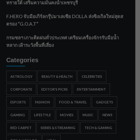
ทรายใต้ เสริมความมั่นคงน้ำเพชรบุรี
F.HERO จับมือเกิร์ลกรุ๊ปมาเลเซีย DOLLA ส่งซิงเกิลใหม่สุดส
ตรอง “G.O.A.T”
กรมชลฯ เกาะติดฝนทั่วประเทศ เตรียมเครื่องจักรรับมือน้ำ
หลาก เฝ้าระวังพื้นที่เสี่ยง
Categories
ASTROLOGY
BEAUTY & HEALTH
CELEBRITIES
CORPORATE
EDITOR'S PICKS
ENTERTAINMENT
ESPORTS
FASHION
FOOD & TRAVEL
GADGETS
GAMING
LIFESTYLE
MOVIES
MUSIC
NEWS
RED CARPET
SERIES & STREAMING
TECH & GAMING