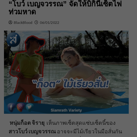
“โบว์ เบญจวรรณ” จัดให้บิกินี่เซ็ตไฟ
ท่วมหาด
BlackBlood
06/01/2022
หนุ่มก็อต จิรายุ
เห็นภาพเซ็ตสุดแซ่บเซ็ตนี้ของ
สาวโบว์ เบญจวรรณ
อาจจะมีไม้เรียวในมือสั่นกัน