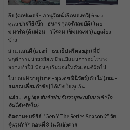
กิจ (คอปเตอร์ – ภานุวัฒน์ เกิดทองทวี)
ยังคง
ดูแล
ปารวีย์ (บิ๊ก – ธนกร กุลจรัสสมบัติ)
โดย
มี
มาร์ค (คิมม่อน – วโรดม เข็มมณฑา)
อยู่เคียง
ข้าง
ส่วน
แสนดี (แบงก์ – ธนาธิป ศรีทองสุก)
ที่มี
พฤติกรรมน่าสงสัยเหมือนมีแผนการอะไรบาง
อย่าง ทำให้เพื่อน ๆ เริ่มมองในตัวแสนดีผิดไป
ในขณะที่
วายุ (บาส – สุรเดช พินิวัตร์)
กับ
ไผ่ (ภณ –
ธนภณ เอี่ยมกำชัย)
ได้เปิดใจคุยกัน
แล้ว
… ธนู (ดุล ร่มจำปา) กับวายุจะกลับมาเข้าใจ
กันได้หรือไม่?
ติดตามชมซีรีส์ “Gen Y The Series Season 2” วัย
รุ่นวุ่นYรัก ตอนที่ 3 ในวันอังคาร