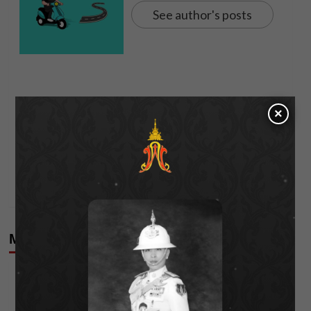
See author's posts
Post
Previous:
×
“Demonic” เปิดประสบการณ์สุดสยอง เมื่อความหลอน
navigation
ไม่หยุดอยู่แค่ในโลกเสมือนจริง
Next:
“เบียร์ พร้อมพงษ์” ยิ้มหวาน “ฮักอยู่” ติดชาร์ตข้ามปี
More Stories
Editor's Picks
Series & Streaming
ช่อง 3 เสิร์ฟซีรีส์วายจับคู่ “ทาฆิ – เฟรนด์”เรียกกระแส
สนั่นโซเชียล!