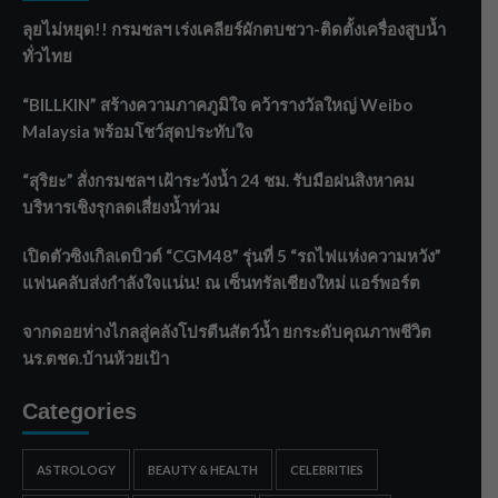
ลุยไม่หยุด!! กรมชลฯ เร่งเคลียร์ผักตบชวา-ติดตั้งเครื่องสูบน้ำ
ทั่วไทย
“BILLKIN” สร้างความภาคภูมิใจ คว้ารางวัลใหญ่ Weibo
Malaysia พร้อมโชว์สุดประทับใจ
“สุริยะ” สั่งกรมชลฯ เฝ้าระวังน้ำ 24 ชม. รับมือฝนสิงหาคม
บริหารเชิงรุกลดเสี่ยงน้ำท่วม
เปิดตัวซิงเกิลเดบิวต์ “CGM48” รุ่นที่ 5 “รถไฟแห่งความหวัง”
แฟนคลับส่งกำลังใจแน่น! ณ เซ็นทรัลเชียงใหม่ แอร์พอร์ต
จากดอยห่างไกลสู่คลังโปรตีนสัตว์น้ำ ยกระดับคุณภาพชีวิต
นร.ตชด.บ้านห้วยเป้า
Categories
ASTROLOGY
BEAUTY & HEALTH
CELEBRITIES