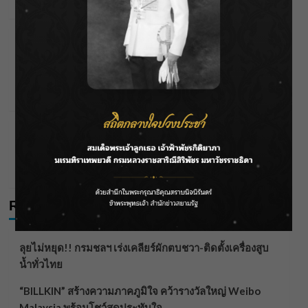
Wichai S
13/05/2026
Editor's Picks
Series & Streaming
“One Night Stand (คืนเปลี่ยนชีวิต)” จาก
CHANGE2561 ORIGINALกระแสแรงขึ้นอันดับ 1 ใน
Netflix ทำให้ซีรีส์ไทยกลับมาเป็นที่พูดถึงอีกครั้ง
Wichai S
02/05/2026
Editor's Picks
Series & Streaming
ทั้งหมู่บ้านเป็นพยานรัก! “เฮียเกล้า–ศิ” เปิดตัวสะใภ้สุด
อบอุ่น Hometown Romance EP.4
Wichai S
24/04/2026
Recent Posts
ลุยไม่หยุด!! กรมชลฯ เร่งเคลียร์ผักตบชวา-ติดตั้งเครื่องสูบ
น้ำทั่วไทย
“BILLKIN” สร้างความภาคภูมิใจ คว้ารางวัลใหญ่ Weibo
Malaysia พร้อมโชว์สุดประทับใจ