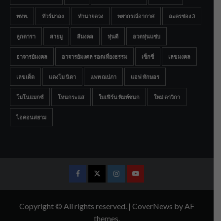
ททท.
ทัวร์มาลง
ทำนายดวง
พยากรณ์อากาศ
ละครช่อง 3
ลูกดารา
สายมู
สีมงคล
หุ่นดี
อวดหุ่นแซ่บ
อาจารย์มงคล
อาจารย์มงคล รอดเที่ยงธรรม
เซ็กซี่
เลขมงคล
เลขเด็ด
แตงโม นิดา
แพท ณปภา
แอฟ ทักษอร
โมโนแมกซ์
โหนกระแส
ใบเฟิร์น พิมพ์ชนก
ใหม่ ดาวิกา
ไอคอนสยาม
Facebook
Twitter
Instagram
Youtube
Copyright © All rights reserved.
|
CoverNews
by AF
themes.