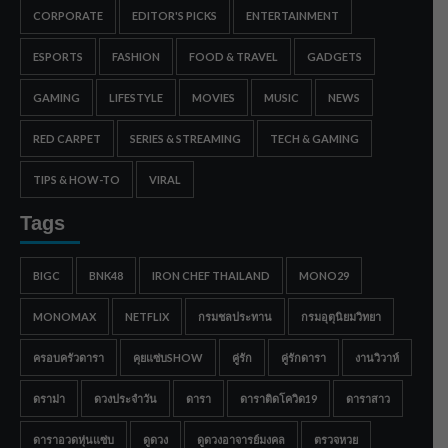
CORPORATE
EDITOR'S PICKS
ENTERTAINMENT
ESPORTS
FASHION
FOOD & TRAVEL
GADGETS
GAMING
LIFESTYLE
MOVIES
MUSIC
NEWS
RED CARPET
SERIES & STREAMING
TECH & GAMING
TIPS & HOW-TO
VIRAL
Tags
BIGC
BNK48
IRON CHEF THAILAND
MONO29
MONOMAX
NETFLIX
กรมชลประทาน
กรมอุตุนิยมวิทยา
ครอบครัวดารา
คุยแซ่บSHOW
คู่รัก
คู่รักดารา
งานวิวาห์
ดราม่า
ดวงประจำวัน
ดารา
ดาราติดโควิด19
ดาราสาว
ดาราอวดหุ่นแซ่บ
ดูดวง
ดูดวงอาจารย์มงคล
ตรวจหวย