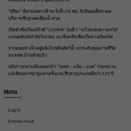
“สุริยะ” สั่งกรมชลฯ เฝ้าระวังน้ำ 24 ชม. รับมือฝนสิงหาคม
บริหารเชิงรุกลดเสี่ยงน้ำท่วม
เปิดตัวซิงเกิลเดบิวต์ “CGM48” รุ่นที่ 5 “รถไฟแห่งความหวัง”
แฟนคลับส่งกำลังใจแน่น! ณ เซ็นทรัลเชียงใหม่ แอร์พอร์ต
จากดอยห่างไกลสู่คลังโปรตีนสัตว์น้ำ ยกระดับคุณภาพชีวิต
นร.ตชด.บ้านห้วยเป้า
อลังการกลางเมืองดอกบัว! “เพชร – แอ้ม – แบม” ร่วมขบวน
แห่เทียนพรรษาอุบลฯ ครั้งแรก สืบสานประเพณีกว่า 120 ปี
Meta
Log in
Entries feed