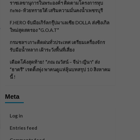
ราชเลขานุการในพระองค์ฯ ติดตามโครงการหุบ
กะพง–ห้วยทรายใต้ เสริมความมั่นคงน้ำเพชรบุรี
F.HERO จับมือเกิร์ลกรุ๊ปมาเลเซีย DOLLA ส่งซิงเกิล
ใหม่สุดสตรอง “G.O.A.T”
กรมชลฯ เกาะติดฝนทั่วประเทศ เตรียมเครื่องจักร
รับมือน้ำหลาก เฝ้าระวังพื้นที่เสี่ยง
เดือดโค้งสุดท้าย! “ภณ ณวัสน์ – จีน่า ญีนา” ส่ง
“ธาตรี” เรตติ้งพุ่ง พาคนดูแห่ลุ้นบทสรุป 10 สิงหาคม
นี้ !
Meta
Log in
Entries feed