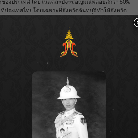
สุดของประเทศ โดยในแต่ละปีจะมีอัญมณีพลอยสีกว่า 80%
ี่ประเทศไทยโดยเฉพาะที่จังหวัดจันทบุรี ทำให้จังหวัด
ในระดับสากล
ะชาสัมพันธ์คุณภาพของสินค้าอัญมณีไทยให้เป็นที่รู้จักใน
th
าติด้านอัญมณีและเครื่องประดับ ครั้งที่ 7 (The 7
2021)) ระหว่างวันที่ 2-3 กุมภาพันธ์ 2565 ณ โรงแรมมณี
ดับโลก ภายใต้หัวข้อ “Towards the Sustainable Gem
ร่วมมือในระดับภูมิภาคและระดับนานาชาติระหว่างนัก
ักลงทุน ตลอดจนนักออกแบบ
ีและเครื่องประดับครั้งนี้ ยังมีไฮไลต์จัดแสดงสุดยอด
anting Ruby & Sapphire Awards” รวม 3 ประเภท ได้แก่ 1.
 โดยทั้ง 3 ประเภทจะต้องเป็น พลอยธรรมชาติ ไม่จำกัด
เปล่า มีประกายและเจียระไนเป็นแบบ facet (เหลี่ยมเกสร/
ปร่าง
ระกอบการจากทั่วทุกมุมโลกเข้าร่วมประกวดพลอยภายใน