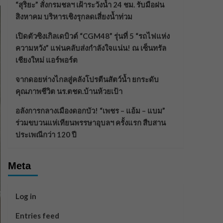
“สุริยะ” สั่งกรมชลฯ เฝ้าระวังน้ำ 24 ชม. รับมือฝน
สิงหาคม บริหารเชิงรุกลดเสี่ยงน้ำท่วม
เปิดตัวซิงเกิลเดบิวต์ “CGM48” รุ่นที่ 5 “รถไฟแห่ง
ความหวัง” แฟนคลับส่งกำลังใจแน่น! ณ เซ็นทรัล
เชียงใหม่ แอร์พอร์ต
จากดอยห่างไกลสู่คลังโปรตีนสัตว์น้ำ ยกระดับ
คุณภาพชีวิต นร.ตชด.บ้านห้วยเป้า
อลังการกลางเมืองดอกบัว! “เพชร – แอ้ม – แบม”
ร่วมขบวนแห่เทียนพรรษาอุบลฯ ครั้งแรก สืบสาน
ประเพณีกว่า 120 ปี
Meta
Log in
Entries feed