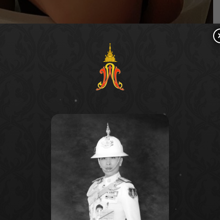
ำพอง
ควง ภรรยาสาวสวย แนนนี่ ออกมาโชว์ความแซ่บ กับ
ตาแรง ๆ เพราะความแซ่บของ สามี-ภรรยา คู่นี้มาก งานนี้
ลยทีเดียว จะแซ่บเด็ดเผ็ดร้อนขนาดไหนต้องไปดูพร้อม